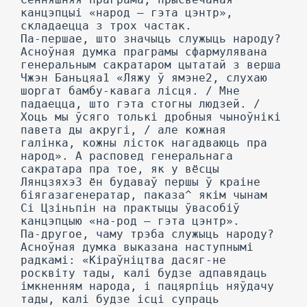
канцэпцыі «народ — гэта цэнтр»,
складаецца з трох частак.
Па-першае, што значыць служыць народу?
Асноўная думка праграмы сфармулявана
генеральным сакратаром цытатай з верша
Чжэн Баньцяа1 «Ляжу ў ямэне2, слухаю
шоргат бамбу-кавага лісця. / Мне
падаецца, што гэта стогны людзей. /
Хоць мы ўсяго толькі дробныя чыноўнікі
павета ды акругі, / але кожная
галінка, кожны лісток нагадваюць пра
народ». А расповед генеральнага
сакратара пра тое, як у вёсцы
Лянцзяхэ3 ён будаваў першы ў краіне
біягазагенератар, паказа^ якім чынам
Сі Цзіньпін на практыцы ўвасобіў
канцэпцыю «на-род — гэта цэнтр».
Па-другое, чаму трэба служыць народу?
Асноўная думка выказана наступнымі
радкамі: «Кіраўніцтва дасяг-не
росквіту тады, калі будзе адпавядаць
імкненням народа, і пацярпіць няўдачу
тады, калі будзе ісці супраць