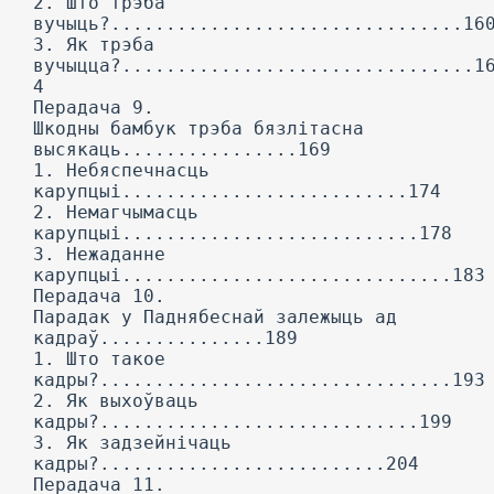
2. Што трэба
вучыць?................................16
3. Як трэба
вучыцца?................................1
4
Перадача 9.
Шкодны бамбук трэба бязлітасна
высякаць................169
1. Небяспечнасць
карупцыі..........................174
2. Немагчымасць
карупцыі...........................178
3. Нежаданне
карупцыі..............................183
Перадача 10.
Парадак у Паднябеснай залежыць ад
кадраў...............189
1. Што такое
кадры?................................193
2. Як выхоўваць
кадры?.............................199
3. Як задзейнічаць
кадры?..........................204
Перадача 11.