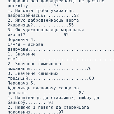
Дзяржава без дабрадзейнасці не дасягне
росквіту..........47
1. Навошта трэба ўкараняць
дабрадзейнасць?...........52
2. Якую дабрадзейнасць варта
ўкараняць?..............55
3. Як удасканальваць маральныя
якасці?...............62
Перадача 4.
Сям'я — аснова
дзяржавы.................................
1. Значэнне
сям'і....................................
2. Значэнне сямейнага
выхавання......................76
3. Значэнне сямейных
традыцый........................80
Перадача 5.
Аддзячыць вясноваму сонцу за
цеплыню.....................87
1. Пачцівасць да старэйшых, любоў да
бацькоў.........91
2. Пашана і павага да старэйшага
пакалення...........97