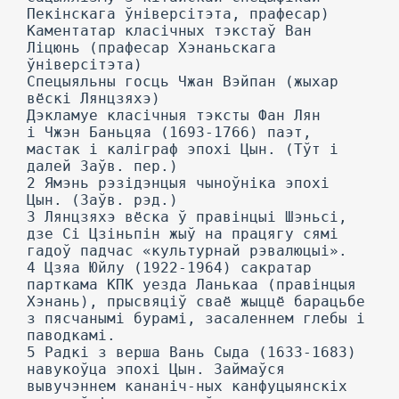
Пекінскага ўніверсітэта, прафесар)
Каментатар класічных тэкстаў Ван
Ліцюнь (прафесар Хэнаньскага
ўніверсітэта)
Спецыяльны госць Чжан Вэйпан (жыхар
вёскі Лянцзяхэ)
Дэкламуе класічныя тэксты Фан Лян
і Чжэн Баньцяа (1693-1766) паэт,
мастак і каліграф эпохі Цын. (Тўт і
далей Заўв. пер.)
2 Ямэнь рэзідэнцыя чыноўніка эпохі
Цын. (Заўв. рэд.)
3 Лянцзяхэ вёска ў правінцыі Шэньсі,
дзе Сі Цзіньпін жыў на працягу сямі
гадоў падчас «культурнай рэвалюцыі».
4 Цзяа Юйлу (1922-1964) сакратар
парткама КПК уезда Ланькаа (правінцыя
Хэнань), прысвяціў сваё жыццё барацьбе
з пясчанымі бурамі, засаленнем глебы і
паводкамі.
5 Радкі з верша Вань Сыда (1633-1683)
навукоўца эпохі Цын. Займаўся
вывучэннем кананіч-ных канфуцыянскіх