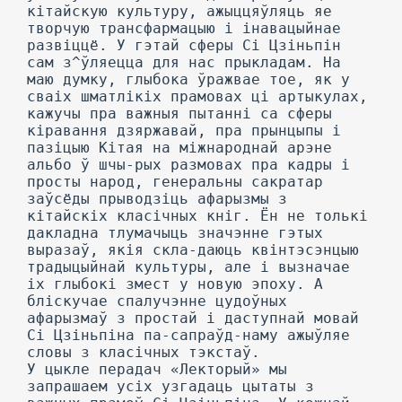
кітайскую культуру, ажыццяўляць яе
творчую трансфармацыю і інавацыйнае
развіццё. У гэтай сферы Сі Цзіньпін
сам з^ўляецца для нас прыкладам. На
маю думку, глыбока ўражвае тое, як у
сваіх шматлікіх прамовах ці артыкулах,
кажучы пра важныя пытанні са сферы
кіравання дзяржавай, пра прынцыпы і
пазіцыю Кітая на міжнароднай арэне
альбо ў шчы-рых размовах пра кадры і
просты народ, генеральны сакратар
заўсёды прыводзіць афарызмы з
кітайскіх класічных кніг. Ён не толькі
дакладна тлумачыць значэнне гэтых
выразаў, якія скла-даюць квінтэсэнцыю
традыцыйнай культуры, але і вызначае
іх глыбокі змест у новую эпоху. А
бліскучае спалучэнне цудоўных
афарызмаў з простай і даступнай мовай
Сі Цзіньпіна па-сапраўд-наму ажыўляе
словы з класічных тэкстаў.
У цыкле перадач «Лекторый» мы
запрашаем усіх узгадаць цытаты з