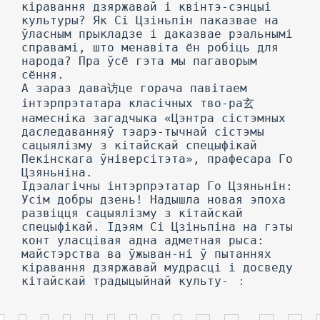
кіравання дзяржавай і квінтэ-сэнцыі
культуры? Як Сі Цзіньпін паказвае на
ўласным прыкладзе і даказвае рэальнымі
справамі, што менавіта ён робіць для
народа? Пра ўсё гэта мы пагаворым
сёння.
А зараз дава访це горача павітаем
інтэрпрэтатара класічных тво-ра玄
намесніка загадчыка «Цэнтра сістэмных
даследаванняў тэарэ-тычнай сістэмы
сацыялізму з кітайскай спецыфікай
Пекінскага ўніверсітэта», прафесара Го
Цзяньніна.
Ідэалагічны інтэрпрэтатар Го Цзяньнін:
Усім добры дзень! Надышла новая эпоха
развіцця сацыялізму з кітайскай
спецыфікай. Ідэям Сі Цзіньпіна на гэты
конт уласцівая адна адметная рыса:
майстэрства ва ўжыван-ні ў пытаннях
кіравання дзяржавай мудрасці і досведу
кітайскай традыцыйнай культу- ：