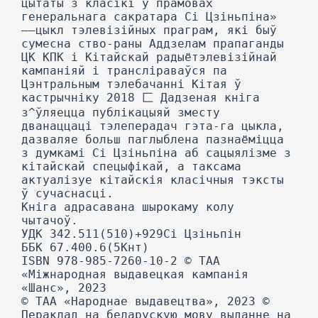
цытаты з класікі ў прамовах
генеральнага сакратара Сі Цзіньпіна»
——цыкл тэлевізійных праграм, які быў
сумесна ство-раны Аддзелам прапаганды
ЦК КПК і Кітайскай радыётэлевізійнай
кампаніяй і трансліраваўся па
Цэнтральным тэлебачанні Кітая ў
кастрычніку 2018 匚 Дадзеная кніга
з^ўляецца публікацыяй зместу
дванаццаці тэлеперадач гэта-га цыкла,
дазваляе больш паглыблена пазнаёміцца
з думкамі Сі Цзіньпіна аб сацыялізме з
кітайскай спецыфікай, а таксама
актуалізуе кітайскія класічныя тэксты
ў сучаснасці.
Кніга адрасавана шырокаму колу
чытачоў.
УДК 342.511(510)+929Сі Цзіньпін
ББК 67.400.6(5Кнт)
ISBN 978-985-7260-10-2 © ТАА
«Міжнародная выдавецкая кампанія
«Шанс», 2023
© ТАА «Народнае выдавецтва», 2023 ©
Пераклад на беларускую мову выданне на