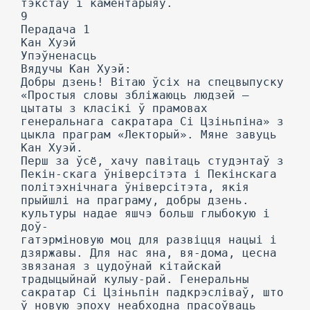
тэкстаў і каментарыяў.
9
Перадача 1
Кан Хуэй
Упэўненасць
Вядучы Кан Хуэй:
Добры дзень! Вітаю ўсіх на спецвыпуску
«Простыя словы збліжаюць людзей —
цытаты з класікі ў прамовах
генеральнага сакратара Сі Цзіньпіна» з
цыкла праграм «Лекторый». Мяне завуць
Кан Хуэй.
Перш за ўсё, хачу павітаць студэнтаў з
Пекін-скага ўніверсітэта і Пекінскага
політэхнічнага ўніверсітэта, якія
прыйшлі на праграму, добры дзень.
культуры надае яшчэ больш глыбокую і
доў-
гатэрміновую моц для развіцця нацыі і
дзяржавы. Для нас яна, вя-дома, цесна
звязаная з цудоўнай кітайскай
традыцыйнай кулыу-рай. Генеральны
сакратар Сі Цзіньпін падкрэсліваў, што
ў новую эпоху неабходна прасоўваць