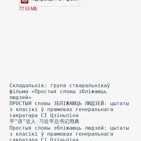
77.55 МБ
Складальнік: група стваральнікаў
фільма «Простыя словы збліжаюць
людзей»
ПРОСТЫЯ словы ЗБЛІЖАЮЦЬ ЛЮДЗЕЙ: цытаты
з класікі ў прамовах генеральнага
сакратара СІ Цзіньпіна
平"语"近人 习近平总书记用典
Простыя словы збліжаюць людзей: цытаты
з класікі ў прамовах генеральнага
сакратара Сі Цзіньпіна