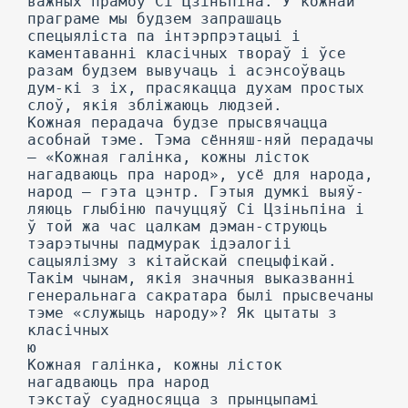
важных прамоў Сі Цзіньпіна. У кожнай
праграме мы будзем запрашаць
спецыяліста па інтэрпрэтацыі і
каментаванні класічных твораў і ўсе
разам будзем вывучаць і асэнсоўваць
дум-кі з іх, прасякацца духам простых
слоў, якія збліжаюць людзей.
Кожная перадача будзе прысвячацца
асобнай тэме. Тэма сённяш-няй перадачы
— «Кожная галінка, кожны лісток
нагадваюць пра народ», усё для народа,
народ — гэта цэнтр. Гэтыя думкі выяў-
ляюць глыбіню пачуццяў Сі Цзіньпіна і
ў той жа час цалкам дэман-струюць
тэарэтычны падмурак ідэалогіі
сацыялізму з кітайскай спецыфікай.
Такім чынам, якія значныя выказванні
генеральнага сакратара былі прысвечаны
тэме «служыць народу»? Як цытаты з
класічных
ю
Кожная галінка, кожны лісток
нагадваюць пра народ
тэкстаў суадносяцца з прынцыпамі