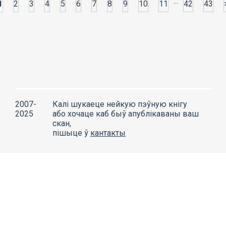
...
1
2
3
4
5
6
7
8
9
10
11
42
43
2007-
Калі шукаеце нейкую пэўную кнігу
2025
або хочаце каб быў апублікаваны ваш
скан,
пішыце ў
кантакты