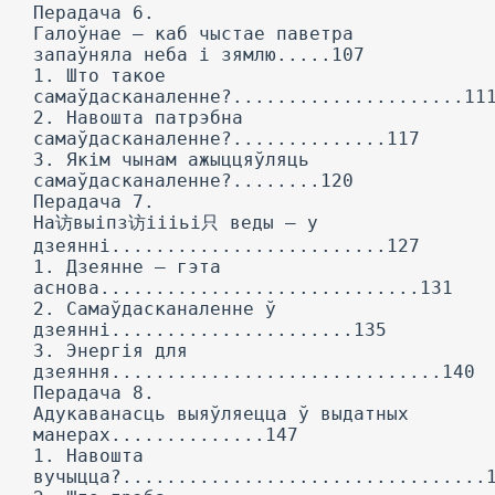
Перадача 6.
Галоўнае — каб чыстае паветра
запаўняла неба і зямлю.....107
1. Што такое
самаўдасканаленне?.....................11
2. Навошта патрэбна
самаўдасканаленне?..............117
3. Якім чынам ажыццяўляць
самаўдасканаленне?........120
Перадача 7.
На访выіпз访іііьі只 веды — у
дзеянні.........................127
1. Дзеянне — гэта
аснова.............................131
2. Самаўдасканаленне ў
дзеянні......................135
3. Энергія для
дзеяння..............................140
Перадача 8.
Адукаванасць выяўляецца ў выдатных
манерах..............147
1. Навошта
вучыцца?.................................