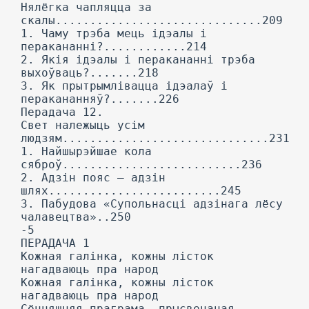
Нялёгка чапляцца за
скалы..............................209
1. Чаму трэба мець ідэалы і
перакананні?............214
2. Якія ідэалы і перакананні трэба
выхоўваць?.......218
3. Як прытрымлівацца ідэалаў і
перакананняў?.......226
Перадача 12.
Свет належыць усім
людзям..............................231
1. Найшырэйшае кола
сяброў..........................236
2. Адзін пояс — адзін
шлях.........................245
3. Пабудова «Супольнасці адзінага лёсу
чалавецтва»..250
-5
ПЕРАДАЧА 1
Кожная галінка, кожны лісток
нагадваюць пра народ
Кожная галінка, кожны лісток
нагадваюць пра народ
Сённяшняя праграма, прысвечаная