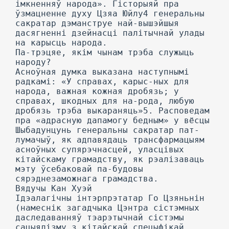
імкненняў народа». Гісторыяй пра
ўзмацненне духу Цзяа Юйлу4 генеральны
сакратар дэманструе най-вышэйшыя
дасягненні дзейнасці палітычнай улады
на карысць народа.
Па-трэцяе, якім чынам трэба служыць
народу?
Асноўная думка выказана наступнымі
радкамі: «У справах, карыс-ных для
народа, важная кожная дробязь; у
справах, шкодных для на-рода, любую
дробязь трэба выкараняць»5. Расповедам
пра «адрасную дапамогу бедным» у вёсцы
Шыбадунцунь генеральны сакратар пат-
лумачыў, як адпавядаць трансфармацыям
асноўных супярэчнасцей, уласцівых
кітайскаму грамадству, як рэалізаваць
мэту ўсебаковай па-будовы
сярэднезаможнага грамадства.
Вядучы Кан Хуэй
Ідэалагічны інтэрпрэтатар Го Цзяньнін
(намеснік загадчыка Цэнтра сістэмных
даследаванняў тэарэтычнай сістэмы
сацыялізму з кітайскай спецыфікай