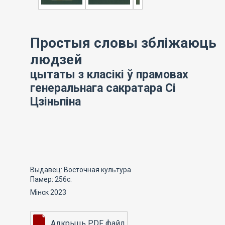
Простыя словы збліжаюць
людзей
цытаты з класікі ў прамовах
генеральнага сакратара Сі
Цзіньпіна
Выдавец: Восточная культура
Памер: 256с.
Мінск 2023