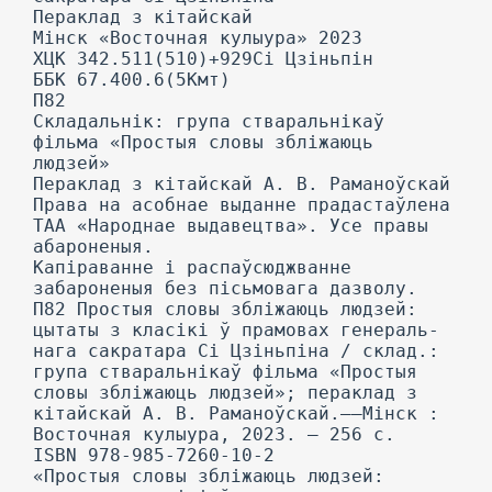
Пераклад з кітайскай
Мінск «Восточная кулыура» 2023
ХЦК 342.511(510)+929Сі Цзіньпін
ББК 67.400.6(5Кмт)
П82
Складальнік: група стваральнікаў
фільма «Простыя словы збліжаюць
людзей»
Пераклад з кітайскай A. В. Раманоўскай
Права на асобнае выданне прадастаўлена
ТАА «Народнае выдавецтва». Усе правы
абароненыя.
Капіраванне і распаўсюджванне
забароненыя без пісьмовага дазволу.
П82 Простыя словы збліжаюць людзей:
цытаты з класікі ў прамовах генераль-
нага сакратара Сі Цзіньпіна / склад.:
група стваральнікаў фільма «Простыя
словы збліжаюць людзей»; пераклад з
кітайскай A. В. Раманоўскай.——Мінск :
Восточная кулыура, 2023. — 256 с.
ISBN 978-985-7260-10-2
«Простыя словы збліжаюць людзей: