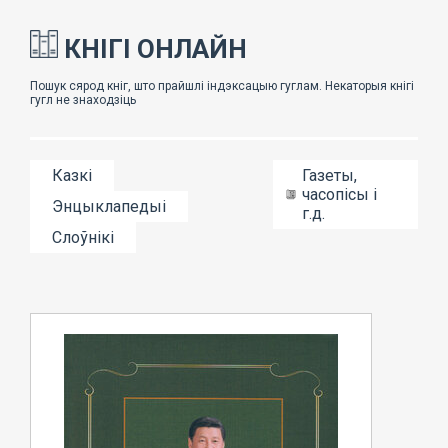
КНІГІ ОНЛАЙН
Казкі
Газеты,
часопісы і
Энцыклапедыі
г.д.
Слоўнікі