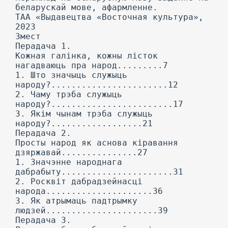
беларускай мове, афармленне.
ТАА «Выдавецтва «Восточная культура»,
2023
Змест
Перадача 1.
Кожная галінка, кожны лісток
нагадваюць пра народ.........7
1. Што значыць служыць
народу?.......................12
2. Чаму трэба служыць
народу?........................17
3. Якім чынам трэба служыць
народу?..................21
Перадача 2.
Просты народ як аснова кіравання
дзяржавай...............27
1. Значэнне народнага
дабрабыту......................31
2. Росквіт дабрадзейнасці
народа.....................36
3. Як атрымаць падтрымку
людзей......................39
Перадача 3.