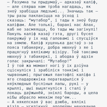
— Разумна ты прыдумаў,— адказаў каліф,
— але спярша нам трэба нагадаць, як
зноў зрабіцца людзьмі... Значыць так —
тры разы пакланіцца на ўсход і
сказаць: “мутабор”, і тады я зноў буду
каліфам. Але толькі, барані нас Алах,
каб не засмяяцца, бо тады мы загінулі!
Пакуль каліф казаў гэта, другі бусел
пакружыў у іх над галовамі і спусціўся
на зямлю. Каліф хуценька дастаў з-за
пояса табакерку, добра нюхнуў з яе і
працягнуў вялікаму візіру. Той таксама
нюхнуў з табакеркі, і абодва ў адзін
голас закрычалі: “Мутабор!”
I ў той жа момант ногі ў іх дзіўна
сціснуліся і зрабіліся тонкімі і
чырвонымі; прыгожыя пантофлі каліфа і
яго спадарожніка ператварыліся ў
няўклюдныя бусліныя лапы, рукі — у
крыллі, шыі выцягнуліся і сталі ў
локаць даўжынёй, зніклі бароды, а цела
нібы абрасло мяккім пер’ем...
— А някепская ў вас дзюба, вялікі
візір,— усклікнуў, адолеўшы нечуванае