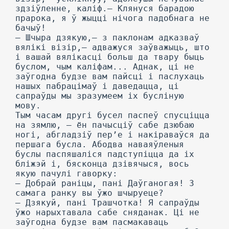
здзіўленне, каліф.— Клянуся барадою
прарока, я ў жыцці нічога падобнага не
бачыў!
— Шчыра дзякую,— з паклонам адказваў
вялікі візір,— адважуся заўважыць, што
і вашай вялікасці больш да твару быць
буслом, чым каліфам... Аднак, ці не
заўгодна будзе вам пайсці і паслухаць
нашых пабрацімаў і даведацца, ці
сапраўды мы зразумеем іх бусліную
мову.
Тым часам другі бусел паспеў спусціцца
на зямлю, — ён пачысціў сабе дзюбаю
ногі, абгладзіў пер’е і накіраваўся да
першага бусла. Абодва наваяўленыя
буслы паспяшаліся падступіцца да іх
бліжэй і, бясконца дзівячыся, вось
якую пачулі гаворку:
— Добрай раніцы, пані Даўганогая! 3
самага ранку вы ўжо шчыруеце?
— Дзякуй, пані Трашчотка! Я сапраўды
ўжо нарыхтавала сабе сняданак. Ці не
заўгодна будзе вам пасмакаваць