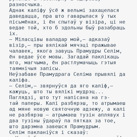
разносчыка.
Аднак каліфу ўсё ж вельмі захацелася
даведацца, пра што гаварылася ў тых
пісьмёнах, і ён спытаў у візіра, ці не
ведае той, хто б здольны быў разабраць
іх.
— Міласцівы валадар мой,— адказаў
візір,— пры вялікай мячэці пражывае
чалавек, якога завуць Прамудры Селім,
ён ведае ўсе мовы. Загадай паклікаць
яго, магчыма, ён растлумачыць гэтыя
таямнічыя запісы.
Неўзабаве Прамудрага Селіма прывялі да
каліфа.
— Селім,— звярнуўся да яго каліф,—
кажуць, што ты вялікі мудрэц...
Паглядзі, што тут напісана на гэ-
тай паперы. Калі разбярэш, то атрымаеш
ад мяне новую святочную адзежу, а калі
не разбярэш — атрымаеш тузін аплявух і
два тузіны ўдараў па пятках за тое,
што дарэмна завешся Прамудрым.
Селім пакланіўся і сказаў: