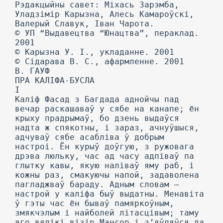
Рэдакцыйны савет: Міхась Зарэмба,
Уладзімір Карызна, Алесь Камароўскі,
Валерый Славук, Іван Чарота.
© УП “Выдавецтва “Юнацтва”, пераклад.
2001
© Карызна У. I., укладанне. 2001
© Сідарава В. С., афармленне. 2001
В. ГАУФ
ПРА КАЛІФА-БУСЛА
I
Каліф Фасад з Багдада аднойчы пад
вечар раскашаваў у сябе на канапе; ён
крыху прадрымаў, бо дзень выдаўся
надта ж спякотны, і зараз, ачнуўшыся,
адчуваў сябе асабліва ў добрым
настроі. Ён курыў доўгую, з ружовага
дрэва люльку, час ад часу адпіваў па
глытку кавы, якую наліваў яму раб, і
кожны раз, смакуючы напой, задаволена
пагладжваў бараду. Адным словам —
настрой у каліфа быў выдатны. Менавіта
ў гэты час ён бываў памяркоўным,
змякчэлым і найболей літасцівым; таму
яго вялікі візір Мансор і з’яўляўся да