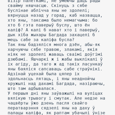
візір палеткамі, не ўмеючы даць рады
свайму няшчасцю. Скінуць з сябе
буслінае аблічча яны не здолелі;
вярнуцца назад у горад, каб назвацца,
хто яны, таксама было немагчыма: бо
хто б гэта паверыў буслу, што ён
каліф? А калі б нават хто і паверыў,
дык хіба жыхары Багдада захацелі б
мець сабе за каліфа бусла?
Так яны бадзяліся многа дзён, абы-як
харчуючы сябе травою, злакамі, якія
ніяк не здолелі жаваць сваімі доўгімі
дзюбамі. Яшчаркі ж і жабы выклікалі ў
іх агіду, да таго ж ад такіх ласункаў
яны баяліся сапсаваць сабе страўнікі.
Адзінай уцехай была цяпер іх
здольнасць лятаць, і яны неаднойчы
кружылі над дахамі Багдада, назіраючы,
што там адбывалася.
У першыя дні яны заўважылі на вуліцах
вялікую трывогу і смутак. Але недзе на
чацвёрты ўжо дзень пасля свайго
ператварэння сядзелі яны на даху ў
палацы каліфа, як раптам убачылі ўнізе