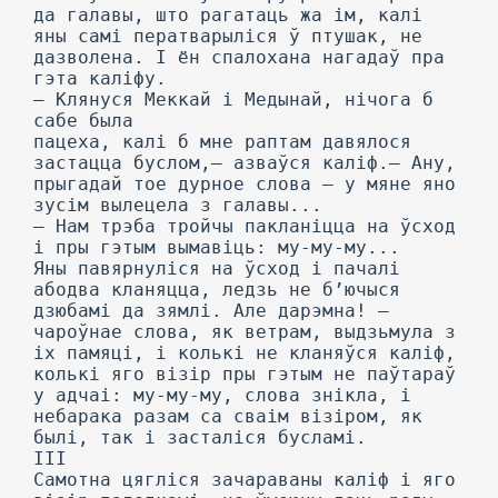
да галавы, што рагатаць жа ім, калі
яны самі ператварыліся ў птушак, не
дазволена. I ён спалохана нагадаў пра
гэта каліфу.
— Клянуся Меккай і Медынай, нічога б
сабе была
пацеха, калі б мне раптам давялося
застацца буслом,— азваўся каліф.— Ану,
прыгадай тое дурное слова — у мяне яно
зусім вылецела з галавы...
— Нам трэба тройчы пакланіцца на ўсход
і пры гэтым вымавіць: му-му-му...
Яны павярнуліся на ўсход і пачалі
абодва кланяцца, ледзь не б’ючыся
дзюбамі да зямлі. Але дарэмна! —
чароўнае слова, як ветрам, выдзьмула з
іх памяці, і колькі не кланяўся каліф,
колькі яго візір пры гэтым не паўтараў
у адчаі: му-му-му, слова знікла, і
небарака разам са сваім візіром, як
былі, так і засталіся бусламі.
III
Самотна цягліся зачараваны каліф і яго