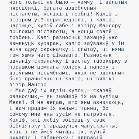
чаго толькі не было — жэмчуг і залатыя
пярсцёнкі, багата аздобленыя
пісталеты, келіхі і грэбні! Каліф з
візіром усё перагледзелі, і каліф,
нарэшце, купіў сабе і візіру Мансору
прыгожыя пісталеты, а жонцы сваёй —
грэбень. Калі разносчык захацеў ужо
замкнуць куфэрак, каліф заўважыў у ім
яшчэ адну скрыначку і спытаў, ці няма
там яшчэ чаго цікавага. Разносчык
адчыніў скрыначку і дастаў табакерку з
парашком цемнага колеру і паперу з
дзіўнымі пісьмёнамі, якіх не здольныя
былі прачытаць ні каліф, ні вялікі
візір Мансор.
— Мне даў іх адзін купец,— сказаў
разносчык,— ён знайшоў іх на вуліцы
Меккі. Я не ведаю, што яны азначаюць,
і вам прадам іх вельмі танна, бо
самому мне яны зусім не патрэбныя.
Каліф, які любіў збіраць у сваю
бібліятэку старадаўнія манускрыпты,
хоць і не ўмеў чытаць іх, купіў
рукапіс і табакерку і адправіў