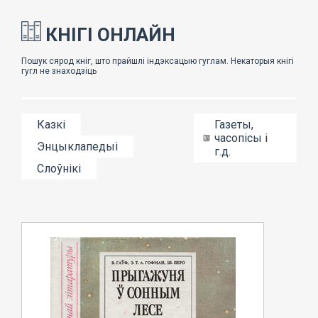
КНІГІ ОНЛАЙН
Казкі
Газеты,
часопісы і
Энцыклапедыі
г.д.
Слоўнікі