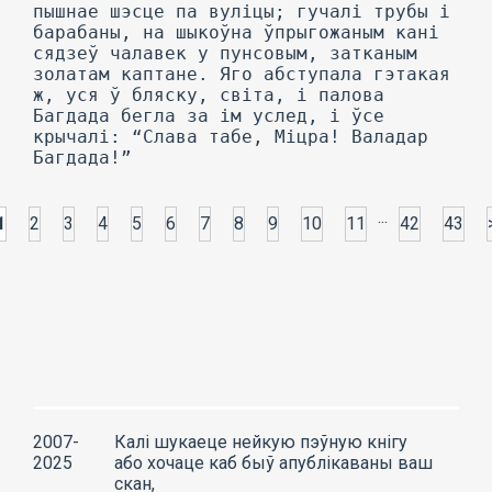
пышнае шэсце па вуліцы; гучалі трубы і
барабаны, на шыкоўна ўпрыгожаным кані
сядзеў чалавек у пунсовым, затканым
золатам каптане. Яго абступала гэтакая
ж, уся ў бляску, світа, і палова
Багдада бегла за ім услед, і ўсе
крычалі: “Слава табе, Міцра! Валадар
Багдада!”
...
1
2
3
4
5
6
7
8
9
10
11
42
43
2007-
Калі шукаеце нейкую пэўную кнігу
2025
або хочаце каб быў апублікаваны ваш
скан,