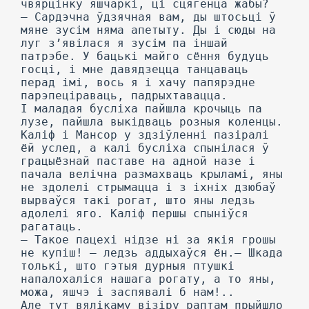
чвярцінку яшчаркі, ці сцягенца жабы?
— Сардэчна ўдзячная вам, ды штосьці ў
мяне зусім няма апетыту. Ды і сюды на
луг з’явілася я зусім па іншай
патрэбе. У бацькі майго сёння будуць
госці, і мне давядзецца танцаваць
перад імі, вось я і хачу папярэдне
парэпеціраваць, падрыхтавацца.
I маладая бусліха пайшла крочыць па
лузе, пайшла выкідваць розныя коленцы.
Каліф і Мансор у здзіўленні пазіралі
ёй услед, а калі бусліха спынілася ў
грацыёзнай паставе на адной назе і
пачала велічна размахваць крыламі, яны
не здолелі стрымацца і з іхніх дзюбаў
вырваўся такі рогат, што яны ледзь
адолелі яго. Каліф першы спыніўся
рагатаць.
— Такое пацехі нідзе ні за якія грошы
не купіш! — ледзь аддыхаўся ён.— Шкада
толькі, што гэтыя дурныя птушкі
напалохаліся нашага рогату, a то яны,
можа, яшчэ і заспявалі б нам!..
Але тут вялікаму візіру раптам прыйшло