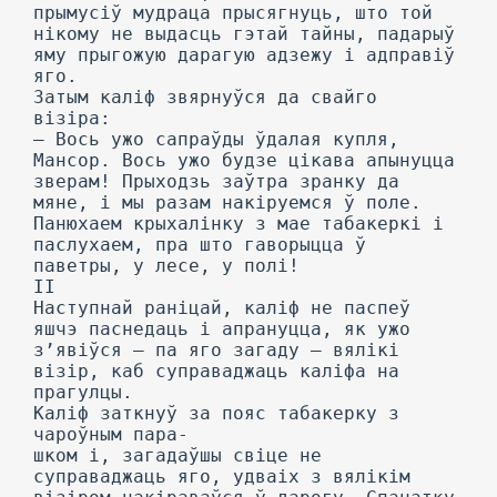
прымусіў мудраца прысягнуць, што той
нікому не выдасць гэтай тайны, падарыў
яму прыгожую дарагую адзежу і адправіў
яго.
Затым каліф звярнуўся да свайго
візіра:
— Вось ужо сапраўды ўдалая купля,
Мансор. Вось ужо будзе цікава апынуцца
зверам! Прыходзь заўтра зранку да
мяне, і мы разам накіруемся ў поле.
Панюхаем крыхалінку з мае табакеркі і
паслухаем, пра што гаворыцца ў
паветры, у лесе, у полі!
II
Наступнай раніцай, каліф не паспеў
яшчэ паснедаць і апрануцца, як ужо
з’явіўся — па яго загаду — вялікі
візір, каб суправаджаць каліфа на
прагулцы.
Каліф заткнуў за пояс табакерку з
чароўным пара-
шком і, загадаўшы свіце не
суправаджаць яго, удваіх з вялікім