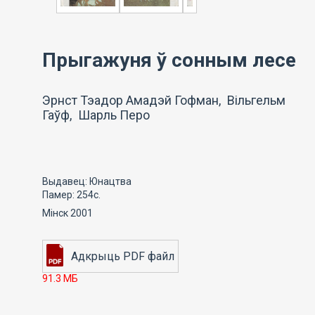
Прыгажуня ў сонным лесе
Эрнст Тэадор Амадэй Гофман, Вільгельм
Гаўф, Шарль Перо
Выдавец: Юнацтва
Памер: 254с.
Мінск 2001
91.3 МБ