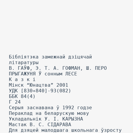
Бібліятэка замежнай дзіцячай
літаратуры
В. ГАЎФ, Э. Т. А. ГОФМАН, Ш. ПЕРО
ПРЫГАЖУНЯ Ў сонным ЛЕСЕ
К а з к і
Мінск “Юнацтва” 2001
УДК [830+840]-93(082)
ББК 84(4)
Г 24
Серыя заснавана ў 1992 годзе
Пераклад на беларускую мову
Укладальнік У. I. КАРЫЗНА
Мастак В. С. СІДАРАВА
Для дзяцей малодшага школьнага ўзросту