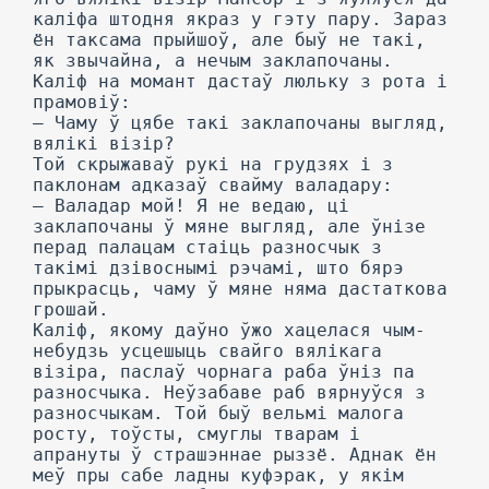
каліфа штодня якраз у гэту пару. Зараз
ён таксама прыйшоў, але быў не такі,
як звычайна, а нечым заклапочаны.
Каліф на момант дастаў люльку з рота і
прамовіў:
— Чаму ў цябе такі заклапочаны выгляд,
вялікі візір?
Той скрыжаваў рукі на грудзях і з
паклонам адказаў свайму валадару:
— Валадар мой! Я не ведаю, ці
заклапочаны ў мяне выгляд, але ўнізе
перад палацам стаіць разносчык з
такімі дзівоснымі рэчамі, што бярэ
прыкрасць, чаму ў мяне няма дастаткова
грошай.
Каліф, якому даўно ўжо хацелася чым-
небудзь усцешыць свайго вялікага
візіра, паслаў чорнага раба ўніз па
разносчыка. Неўзабаве раб вярнуўся з
разносчыкам. Той быў вельмі малога
росту, тоўсты, смуглы тварам і
апрануты ў страшэннае рыззё. Аднак ён
меў пры сабе ладны куфэрак, у якім