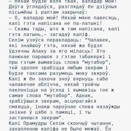
— Няхай будзе воля твая, валадар мой!
Доўга ўглядаўся, разглядаў ён дзіўныя
пісьмёны і раптам закрычаў:
— О, валадар мой! Няхай мяне павесяць,
калі гэта напісана не па-латыні!
— Скажы тады, што ж там напісана, калі
гэта латынь,— загадаў каліф.
Селім узяўся перакладаць: “Чалавек,
які знайшоў гэта, няхай жа будзе
ўдзячны Алаху за яго міласць! Хто
панюхае парашок з гэтае табакеркі і
пры гэтым вымавіць слова “мутабор”,
той здолее зрабіцца любым зверам і
будзе таксама разумець мову звяроў.
Калі ж ён захоча зноў вярнуць сабе
чалавечае аблічча, няхай тройчы
паклоніцца на ўсход і вымавіць тое ж
самае слова “мутабор”. Аднак,
зрабіўшыся зверам, асцерагайся
смяяцца, інакш чароўнае слова назаўжды
знікне ў цябе з памяці, і ты
застанешся зверам”.
Калі Прамудры Селім скончыў чытанне,
захапленню каліфа не было межаў. Ён