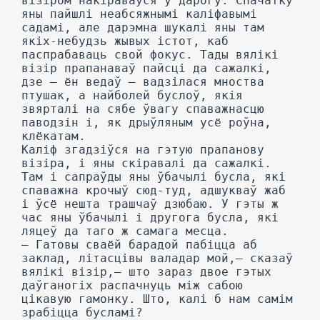
візіром накіраваўся ў дарогу. Спачатку
яны пайшлі неабсяжнымі каліфавымі
садамі, але дарэмна шукалі яны там
якіх-небудзь жывых істот, каб
паспрабаваць свой фокус. Тады вялікі
візір прапанаваў пайсці да сажалкі,
дзе — ён ведаў — вадзілася мноства
птушак, а найболей буслоў, якія
звярталі на сябе ўвагу спаважнасцю
паводзін і, як дрыўляным усё роўна,
клёкатам.
Каліф згадзіўся на гэтую прапанову
візіра, і яны скіравалі да сажалкі.
Там і сапраўды яны ўбачылі бусла, які
спаважна крочыў сюд-туд, адшукваў жаб
і ўсё нешта трашчаў дзюбаю. У гэты ж
час яны ўбачылі і другога бусла, які
ляцеў да таго ж самага месца.
— Гатовы сваёй барадой пабіцца аб
заклад, літасцівы валадар мой,— сказаў
вялікі візір,— што зараз двое гэтых
даўганогіх распачнуць між сабою
цікавую гамонку. Што, калі б нам самім
зрабіцца бусламі?