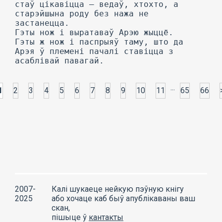
...
1
2
3
4
5
6
7
8
9
10
11
65
66
2007-
Калі шукаеце нейкую пэўную кнігу
2025
або хочаце каб быў апублікаваны ваш
скан,
пішыце ў
кантакты