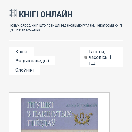
КНІГІ ОНЛАЙН
Казкі
Газеты,
часопісы і
Энцыклапедыі
г.д.
Слоўнікі