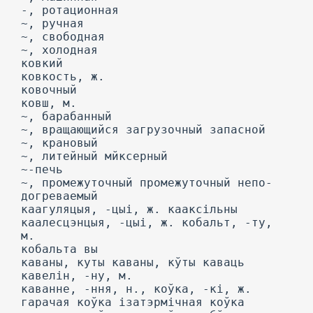
-, ротационная
~, ручная
~, свободная
~, холодная
ковкий
ковкость, ж.
ковочный
ковш, м.
~, барабанный
~, вращающийся загрузочный запасной
~, крановый
~, литейный мйксерный
~-печь
~, промежуточный промежуточный непо-
догреваемый
каагуляцыя, -цыі, ж. кааксільны
каалесцэнцыя, -цыі, ж. кобальт, -ту,
м.
кобальта вы
каваны, куты каваны, кўты каваць
кавелін, -ну, м.
каванне, -ння, н., коўка, -кі, ж.
гарачая коўка ізатэрмічная коўка