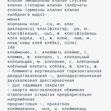
клапан змёшвальны клапан спускны
клапан стопарны клапан талёрчаты
клапан тармазны клапан клапан
халбднага выдзі-
мання
клапанны клас, -са, м. клас
дакладнасці класіфікатар, -ра, м.
класіфікацыя, -цыі, ж. класіфікаваць
клея варка, -кі, ж. клей, -лею, м.
пекщ'навы клей клёйкі, ліпкі
140
клеймение, с. клеймить клеймо, с.
клемма, ж. клепало, с. клепальный
клепальщик, м. клепание, с. клёпанный
клёпаный клепать клёпка, ж. клеть, ж.
~ блюминга вертикальная горизонтальная
двадцативалковая ~, двенадцативалковая
двухвалковая дрессировочная
~ дуо задающая закрытая
~ кварто многовалковая обжимная
отделочная открытая предварительно
напряжённая
предчистовая ~, прокатная
клеймаванне, -ння, н. клеймаваць