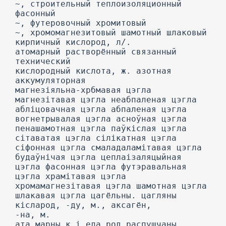
~, строительный теплоизоляционный
фасонный
~, футеровочный хромитовый
~, хромомагнезитовый шамотный шлаковый
кирпичный кислород, л/.
атомарный растворённый связанный
технический
кислородный кислота, ж. азотная
аккумуляторная
магнезіяльна-хрбмавая цэгла
магнезітавая цэгла неабпаленая цэгла
абліцовачная цэгла абпаленая цэгла
вогнетрывалая цэгла асноўная цэгла
пенашамотная цэгла паўкіслая цэгла
сітаватая цэгла сілікатная цэгла
сіфонная цэгла смаладаламітавая цэгла
будаўнічая цэгла цеплаізаляцыйная
цэгла фасонная цэгла футэравальная
цэгла храмітавая цэгла
хромамагнезітавая цэгла шамотная цэгла
шлакавая цэгла цагёльны. цагляны
кісларод, -ду, м., аксагён,
-на, м.
ата марны к і ела род распушчаны