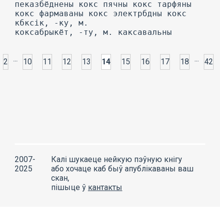
пеказбёднены кокс пячны кокс тарфяны
кокс фармаваны кокс электрбдны кокс
кбксік, -ку, м.
коксабрыкёт, -ту, м. каксавальны
...
...
2
10
11
12
13
14
15
16
17
18
42
2007-
Калі шукаеце нейкую пэўную кнігу
2025
або хочаце каб быў апублікаваны ваш
скан,
пішыце ў
кантакты