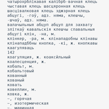
чатырохрблікавая калібрб-вачная клець
чыставая клець шасцяронная клець
шасцівалковая клець эджэрная клець
абцугі, -гоў, адз. няма, клешчы,
-шчаў, адз. няма.
валачыльныя абцуп абцуп для захвату
зліткаў кавальскія клешчы спавальныя
абцугі клін, -на, м.
клінкер, -ра, м. клінападобны клінавы
клінападббны кнопка, -кі, ж. кнопкавы
каагуляваць
142
коагуляция, ж. коаксйльный
коалесценция, ж.
кобальт, м.
кобальтовый
кованный
кованый
ковать
ковеллин, м.
ковка, ж.
~, горячая
~, изотермическая
~, машинная