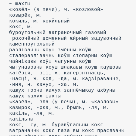
~ шахты
«козёл» (в печи), м. «козловой»
козырёк, м.
кокиль, м. кокйльный
кокс, м.
буроугольный ваграночный газовый
грохочёный доменный жйрный задувочный
каменноугольный
разлівачны коуш змённы коўш
сталеразлівачны коўш стопарны коўш
чайнікавы коўш чыгунны коўш
чыгунавозны коўш шлакавы коўш каўшовы
кагёзія, -зіі, ж. кагерэнтнасць,
-насці, ж. код, -да, м. кадзіраванне,
-ння, н. кажух, -ха. м.
кажўх горна кажух заплёчыкаў ахбўны
кажўх кажух шахты
«казёл», -зла (у печы), м. «казловы»
казырок, -рка, м., брыль, -ля, м.
какіль, -ля, м.
какільны
кокс, -су, м. буравўгальны кокс
ваграначны кокс газа вы кокс прасяваны