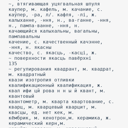
~, втягивающая уцягвальная шпуля
каупер, м. кафель, м. качание, с.
каўпер, -ра, л/. кафля, -лі, ж.
калыханне, -ння, н., ва-ганне, -ння,
н., пампа-ванне, -ння, н.
качающийся калыхальны, вагальны,
пампавальны
качение, с. качественный качэнне,
-ння, н. якасны
качество, с. якасць, -касці, ж.
~ поверхности якасць павёрхні
135
~ регулирования квадрант, м. квадрат,
м. квадратный
квази изотропия отливки
квалификационный квалификация, ж.
квал ифи цй рова н н ы й квант, м.
квантовый
квантометр, м. кварта квартование, с.
кварц, м. кварцевый кварцит, м.
квасцы, ед. нет кек, м.
кёмбрик, м. кенотрон,м. керамика, ж.
керамический керн,м.