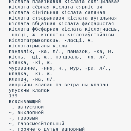
кіслата плавікавая кіслата саліцылавая
кіслата сёрная кіслата сярністая
кіслата сінільная кіслата саляная
кіслата стэарынавая кіслата вўгальная
кіслата вбцатная кіслата фасфарыстая
кіслата фбсфарная кіслата кіслотнасць,
-насці, ж. кіслотны кіслотаўстойлівы
кіслотатрываласць. -ласці, ж.
кіслотатрывалы кіслы
пэндзлік, -ка, л/., памазок, -ка, м.
кіснь, -ці, ж., пэндзаль, -ля, л/.
кіянка, -кі, ж.
мураванне, -ння, н., мур, -ра. л/.,
кладка, -кі. ж.
клапан, -на, л/.
аварыйны клапан па ветра ны клапан
упускны клапан
139
всасывающий
~, выпускной
~, выхлопной
~, газовый
~, газосмесйтельный
~, горячего дутья запорный