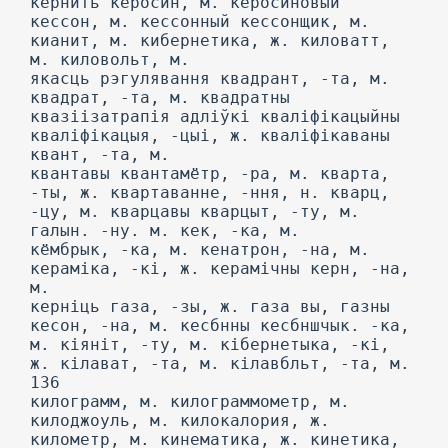
кернйть керосин, м. керосиновый
кессон, м. кессонный кессонщик, м.
кианит, м. кибернетика, ж. киловатт,
м. киловольт, м.
якасць рэгулявання квадрант, -та, м.
квадрат, -та, м. квадратны
квазіізатрапія адліўкі кваліфікацыйны
кваліфікацыя, -цыі, ж. кваліфікаваны
квант, -та, м.
квантавы квантамётр, -ра, м. кварта,
-ты, ж. квартаванне, -ння, н. кварц,
-цу, м. кварцавы кварцыт, -ту, м.
галын. -ну. м. кек, -ка, м.
кёмбрык, -ка, м. кенатрон, -на, м.
кераміка, -кі, ж. керамічны керн, -на,
м.
керніць газа, -зы, ж. газа вы, газны
кесон, -на, м. кесбнны кесбншчык. -ка,
м. кіяніт, -ту, м. кібернетыка, -кі,
ж. кілават, -та, м. кілавбльт, -та, м.
136
килограмм, м. килограммометр, м.
килоджоуль, м. килокалория, ж.
километр, м. кинематика, ж. кинетика,