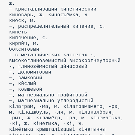
ж.
~ кристаллизации кинетйческий
киноварь, ж. киносъёмка, ж.
киоск, м.
~, распределительный кипение, с.
кипеть
кипячение, с.
кирпйч, м.
боксйтовый
- в металлйческих кассетах ~,
высокоглинозёмистый высокоогнеупорный
-, глинозёмистый дйнасовый
~, доломйтовый
~, замковый
~, кйслый
~, ковшевой
~, магнезиально-графитовый
~, магнезиально-углеродистый
кілаграм, -ма, м. кілаграмаметр, -ра,
м. кіладжбўль, -ля, м. кілакалбрыя,
-рыі, ж. кіламётр, -ра, м. кінематыка,
-кі, ж. кінетыка, -кі, ж.
кінётыка крышталізацыі кінетычны
кінавар, -ры, ж. кіназдымка, -кі, ж.