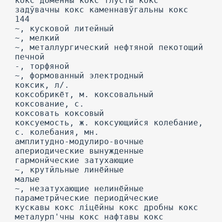
кокс дбменны кокс тлўсты кокс
задўвачны кокс каменнавўгальны кокс
144
~, кусковой литейный
~, мелкий
~, металлургический нефтяной пекотощий
печной
-, торфяной
~, формованный электродный
коксик, л/.
коксобрикёт, м. коксовальный
коксование, с.
коксовать коксовый
коксуемость, ж. коксующийся колебание,
с. колебания, мн.
амплитудно-модулиро-вочные
апериодические вынужденные
гармонйческие затухающие
~, крутйльные линёйные
малые
~, незатухающие нелинёйные
параметрйческие периодйческие
кускавы кокс ліцёйны кокс дробны кокс
металурп'чны кокс нафтавы кокс