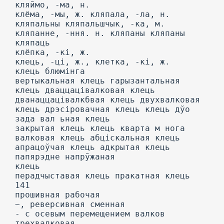
кляймо, -ма, н.
клёма, -мы, ж. кляпала, -ла, н.
кляпальны кляпальшчык, -ка, м.
кляпанне, -ння. н. кляпаны кляпаны
кляпаць
клёпка, -кі, ж.
клець, -ці, ж., клетка, -кі, ж.
клець блюмінга
вертыкальная клець гарызантальная
клець дваццацівалковая клець
дванаццацівалкбвая клець двухвалковая
клець дрэсіровачная клець клець дўо
зада вал ьная клець
закрытая клець клець кварта м нога
валковая клець абціскальная клець
апрацоўчая клець адкрытая клець
папярэдне напрўжаная
клець
перадчыставая клець пракатная клець
141
прошивная рабочая
~, реверсивная сменная
- с осевым перемещением валков
трехвалковая