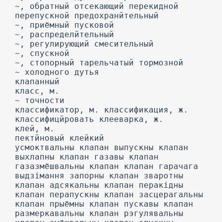
~, обратный отсекающий перекидной
перепускной предохранйтельный
~, приёмный пусковой
~, распределйтельный
~, регулирующий смесительный
~, спускной
~, стопорный тарельчатый тормозной
~ холодного дутья
клапанный
класс, м.
~ точности
классификатор, м. классификация, ж.
классифицйровать клееварка, ж.
клей, м.
пектйновый клейкий
усмоктвальны клапан выпускны клапан
выхлапны клапан газавы клапан
газазмёшвальны клапан клапан гарачага
выдзімання запорны клапан зваротны
клапан адсякальны клапан перакідны
клапан перапускны клапан засцерагальны
клапан прыёмны клапан пускавы клапан
размеркавальны клапан рэгулявальны