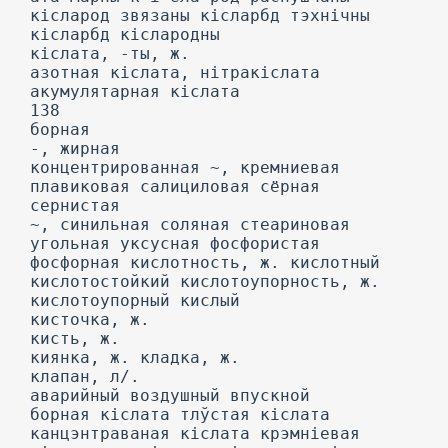
кісларод звязаны кісларбд тэхнічны
кісларбд кіслародны
кіслата, -ты, ж.
азотная кіслата, нітракіслата
акумулятарная кіслата
138
борная
-, жирная
концентрированная ~, кремниевая
плавиковая салициловая сёрная
сернистая
~, синильная соляная стеариновая
угольная уксусная фосфористая
фосфорная кислотность, ж. кислотный
кислотостойкий кислотоупорность, ж.
кислотоупорный кислый
кисточка, ж.
кисть, ж.
киянка, ж. кладка, ж.
клапан, л/.
аварийный воздушный впускной
борная кіслата тлўстая кіслата
канцэнтраваная кіслата крэмніевая