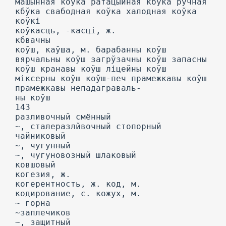
машынная коўка ратацыйная кбўка ручная
кбўка свабодная коўка халодная коўка
коўкі
коўкасць, -касці, ж.
кбвачны
коўш, каўша, м. барабанны коўш
вярчальны коўш загрўзачны коўш запасны
коўш кранавы коўш ліцейны коўш
міксерны коўш коўш-печ прамежкавы коўш
прамежкавы непадаграваль-
ны коўш
143
разливочный смённый
~, сталеразлйвочный стопорный
чайниковый
~, чугунный
~, чугуновозный шлаковый
ковшовый
когезия, ж.
когерентность, ж. код, м.
кодирование, с. кожух, м.
~ горна
~заплечиков
~, защитный