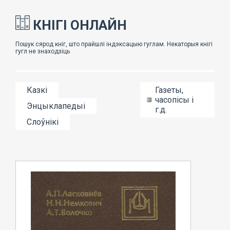
КНІГІ ОНЛАЙН
Казкі
Газеты,
часопісы і
Энцыклапедыі
г.д.
Слоўнікі