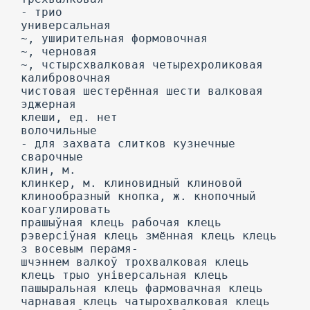
- трио
универсальная
~, уширительная формовочная
~, черновая
~, чстырсхвалковая четырехроликовая
калибровочная
чистовая шестерённая шести валковая
эджерная
клеши, ед. нет
волочильные
- для захвата слитков кузнечные
сварочные
клин, м.
клинкер, м. клиновидный клиновой
клинообразный кнопка, ж. кнопочный
коагулировать
прашыўная клець рабочая клець
рэверсіўная клець змённая клець клець
з восевым перамя-
шчэннем валкоў трохвалковая клець
клець трыо універсальная клець
пашыральная клець фармовачная клець
чарнавая клець чатырохвалковая клець