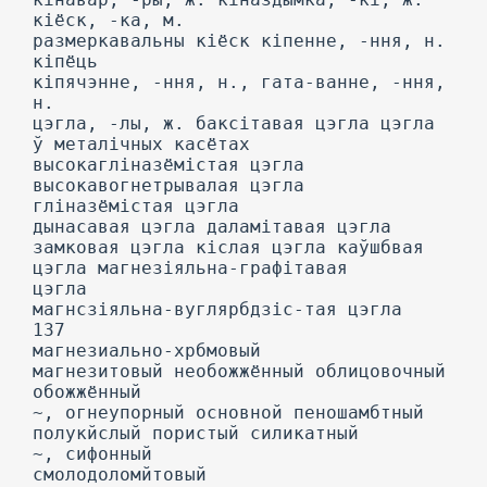
кіёск, -ка, м.
размеркавальны кіёск кіпенне, -ння, н.
кіпёць
кіпячэнне, -ння, н., гата-ванне, -ння,
н.
цэгла, -лы, ж. баксітавая цэгла цэгла
ў металічных касётах
высокагліназёмістая цэгла
высокавогнетрывалая цэгла
гліназёмістая цэгла
дынасавая цэгла даламітавая цэгла
замковая цэгла кіслая цэгла каўшбвая
цэгла магнезіяльна-графітавая
цэгла
магнсзіяльна-вуглярбдзіс-тая цэгла
137
магнезиально-хрбмовый
магнезитовый необожжённый облицовочный
обожжённый
~, огнеупорный основной пеношамбтный
полукйслый пористый силикатный
~, сифонный
смолодоломйтовый