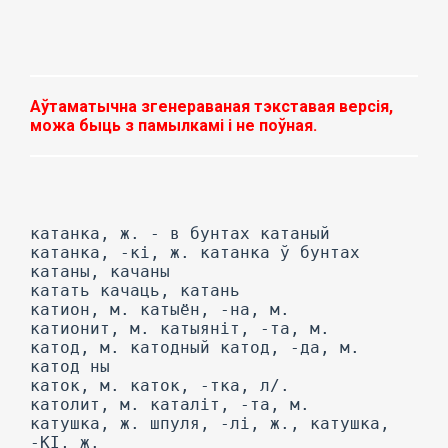
Аўтаматычна згенераваная тэкставая версія,
можа быць з памылкамі і не поўная.
катанка, ж. - в бунтах катаный
катанка, -кі, ж. катанка ў бунтах
катаны, качаны
катать качаць, катань
катион, м. катыён, -на, м.
катионит, м. катыяніт, -та, м.
катод, м. катодный катод, -да, м.
катод ны
каток, м. каток, -тка, л/.
католит, м. каталіт, -та, м.
катушка, ж. шпуля, -лі, ж., катушка,
-КІ, ж.