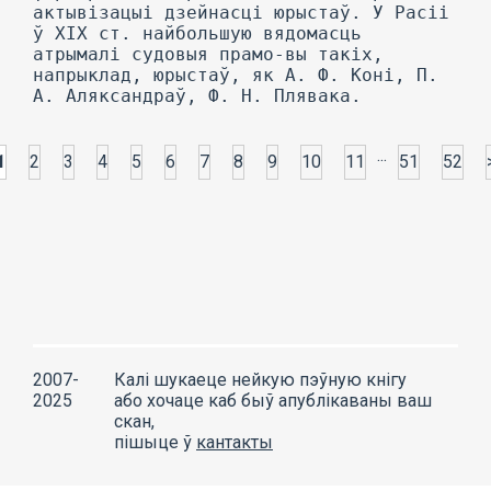
...
1
2
3
4
5
6
7
8
9
10
11
51
52
2007-
Калі шукаеце нейкую пэўную кнігу
2025
або хочаце каб быў апублікаваны ваш
скан,
пішыце ў
кантакты