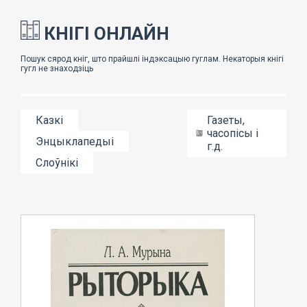
КНІГІ ОНЛАЙН
Казкі
Газеты,
часопісы і
Энцыклапедыі
г.д.
Слоўнікі