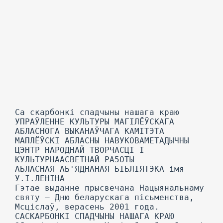
Са скарбонкі спадчыны нашага краю
УПРАЎЛЕННЕ КУЛЬТУРЫ МАГІЛЁЎСКАГА
АБЛАСНОГА ВЫКАНАЎЧАГА КАМІТЭТА
МАПЛЁЎСКІ АБЛАСНЫ НАВУКОВАМЕТАДЫЧНЫ
ЦЭНТР НАРОДНАЙ ТВОРЧАСЦІ I
КУЛЬТУРНААСВЕТНАЙ РА5ОТЫ
АБЛАСНАЯ АБ'ЯДНАНАЯ БІБЛІЯТЭКА імя
У.I.ЛЕНІНА
Гэтае выданне прысвечана Нацыянальнаму
святу — Дню беларускага пісьменства,
Мсціслаў, верасень 2001 года.
САСКАРБОНКІ СПАДЧЫНЫ НАШАГА КРАЮ