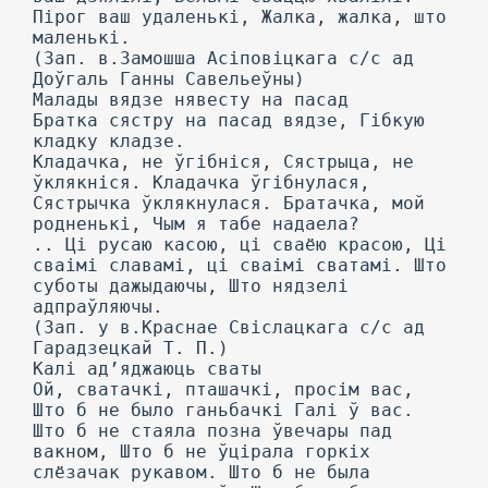
Пірог ваш удаленькі, Жалка, жалка, што
маленькі.
(Зап. в.Замошша Асіповіцкага с/с ад
Доўгаль Ганны Савельеўны)
Малады вядзе нявесту на пасад
Братка сястру на пасад вядзе, Гібкую
кладку кладзе.
Кладачка, не ўгібніся, Сястрыца, не
ўклякніся. Кладачка ўгібнулася,
Сястрычка ўклякнулася. Братачка, мой
родненькі, Чым я табе надаела?
.. Ці русаю касою, ці сваёю красою, Ці
сваімі славамі, ці сваімі сватамі. Што
суботы дажыдаючы, Што нядзелі
адпраўляючы.
(Зап. у в.Краснае Свіслацкага с/с ад
Гарадзецкай Т. П.)
Калі ад’яджаюць сваты
Ой, сватачкі, пташачкі, просім вас,
Што б не было ганьбачкі Галі ў вас.
Што б не стаяла позна ўвечары пад
вакном, Што б не ўцірала горкіх
слёзачак рукавом. Што б не была