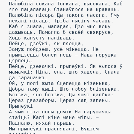
Палюбіла сокала Тонкага, высокага, Каб
яго пацалаваць Станаўлюся на краваць.
Палюбіла пісара Ды такога лысага. Яму
некалі пісаць. Трэба лысіну часаць.
Каб я знала, маладая, Дзе мнс веку
дажываць. Памагла б сваёй свякрусе,
Хоць капусту паліваць.
Пейце, дзеўкі, як пяецца,
Замуж пойдзеш, усё мінецца, He
прыйдзецца болей пець — Нада горушка
цярпець.
Пейце, дзевачкі, прыпеўкі, Як жылося ў
мамачкі: Піла, ела, што хацела, Спала
да зараначкі.
Ой, у полі жыта Сцелецца нізенька,
Добра таму жыці, Што любоў блізенька.
Блізка, яно блізка, Ды яшчэ далёка:
Цераз двазаборы, Цераз сад зялёны.
Прыпеўкі
А чый гэта новы домік На гарушачцы
стаіць? Калі кіне мяне мілы, —
Падпалю, няхай гарыць.
Мы прыпеўкі праспявалі, Будзем