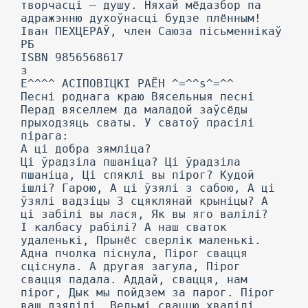
творчасці — душу. Няхай мёдазбор па
адражэнню духоўнасці будзе плённым!
Іван ПЕХЦЕРАЎ, член Саюза пісьменнікаў
РБ
ISBN 9856568617
з
Е^^^^ АСІПОВІЦКІ РАЁН ^=^^s^=^^
Песні роднага краю Вясельныя песні
Перад вяселлем да маладой заўсёды
прыходзяць сваты. У сватоў прасілі
пірага:
А ці добра зямліца?
Ці ўрадзіла пшаніца? Ці ўрадзіла
пшаніца, Ці спяклі вы пірог? Кудой
ішлі? Гарою, А ці ўзялі з сабою, А ці
ўзялі вадзіцы 3 сцяклянай крыніцы? А
ці забілі вы лася, Як вы яго валілі?
I калбасу рабілі? А наш сваток
удаленькі, Прынёс сверлік маленькі.
Адна пчолка піснула, Пірог свацця
сціснула. А другая загула, Пірог
свацця падала. Аддай, свацця, нам
пірог, Дык мы пойдзем за парог. Пірог
ваш дзялілі, Вельмі сваццю хвалілі.