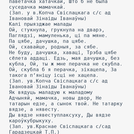
паветачка хатачкай, Што б не была
суседачка мамачкай.
(Зап. у в.Копча Свіслацкага с/с ад
Івановай Зінаіды Іванаўны)
Калі прыязджае малады
Ой, стукнула, грукнула на дварэ,
Паглядзі, мамуленька, ці па мяне.
Па цябе, дачушка, па цябе.
Ой, схавайце, родныя, за сябе.
He буду, дачушка, хаваці, Трэба цябе
сёлета аддаці. Едзь, мая дачушка, без
кубла, Ой, ты ж мне перачка не скубла.
Ой, скубла б я перачка, зіхацела, За
такога п’яніцу ісці не хацела.
(Зап. ув.Копча Свіслацкага с/с ад
Івановай Зінаіды Іванаўны)
Як вядуць маладую к маладому
Адчыняй, мамачка, новы двор, He
татарын едзе, а сынок твой. He татарку
вядзе, а нявесту.
Ды вядзе нявеступлаксуху, Ды вядзе
кароўкубрыкуху.
(Зап. ув.Краснае Свіслацкага с/сад
Гарадзецкай Т.П.)