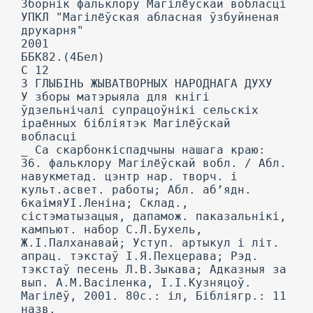
Зборнік фальклору Магілёўскай вобласці
УПКЛ "Магілёўская абласная ўзбуйненая
друкарня"
2001
ББК82.(4Бел)
С 12
3 ГЛЫБІНЬ ЖЫВАТВОРНЫХ НАРОДНАГА ДУХУ
У зборы матэрыяла для кнігі
ўдзельнічалі супрацоўнікі сельскіх
іраённых бібліятэк Магілёўскай
вобласці
_ Са скарбонкіспадчыны нашага краю:
36. фальклору Магілёўскай вобл. / Абл.
навукметад. цэнтр нар. творч. і
культ.асвет. работы; Абл. аб’ядн.
6каімяУІ.Леніна; Склад.,
сістэматызацыя, дапамож. паказальнікі,
кампьют. набор С.Л.Бухель,
Ж.І.Палханавай; Уступ. артыкул і літ.
апрац. тэкстаў І.Я.Пехцерава; Рэд.
тэкстаў песень Л.В.Зыкава; Адказныя за
вып. А.М.Васіленка, І.І.Кузняцоў.
Магілёў, 2001. 80с.: іл, Бібліягр.: 11
назв.