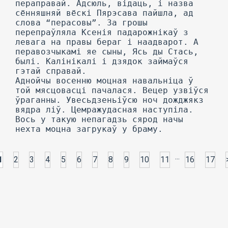
пераправай. Адсюль, відаць, і назва
сённяшняй вёскі Пярэсава пайшла, ад
слова “перасовы”. За грошы
перепраўляла Ксенія падарожнікаў з
левага на правы бераг і наадварот. А
перавозчыкамі яе сыны, Ясь ды Стась,
былі. Калінікалі і дзядок займаўся
гэтай справай.
Аднойчы восенню моцная навальніца ў
той мясцовасці пачалася. Вецер узвіўся
ўраганны. Увесьдзеньіўсю ноч дожджякз
вядра ліў. Цемражудасная наступіла.
Вось у такую непагадзь сярод начы
нехта моцна загрукаў у браму.
...
1
2
3
4
5
6
7
8
9
10
11
16
17