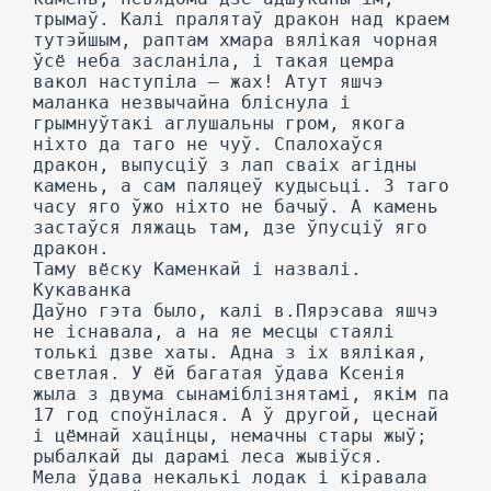
трымаў. Калі пралятаў дракон над краем
тутэйшым, раптам хмара вялікая чорная
ўсё неба засланіла, і такая цемра
вакол наступіла — жах! Атут яшчэ
маланка незвычайна бліснула і
грымнуўтакі аглушальны гром, якога
ніхто да таго не чуў. Спалохаўся
дракон, выпусціў з лап сваіх агідны
камень, а сам паляцеў кудысьці. 3 таго
часу яго ўжо ніхто не бачыў. А камень
застаўся ляжаць там, дзе ўпусціў яго
дракон.
Таму вёску Каменкай і назвалі.
Кукаванка
Даўно гэта было, калі в.Пярэсава яшчэ
не існавала, а на яе месцы стаялі
толькі дзве хаты. Адна з іх вялікая,
светлая. У ёй багатая ўдава Ксенія
жыла з двума сынаміблізнятамі, якім па
17 год споўнілася. А ў другой, цеснай
і цёмнай хацінцы, немачны стары жыў;
рыбалкай ды дарамі леса жывіўся.
Мела ўдава некалькі лодак і кіравала