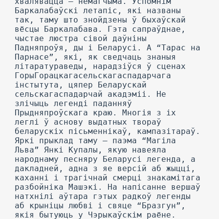
хвалявацца — немагчыма. Успомнім
Баркалабаўскі летапіс, які названы
так, таму што знойдзены ў быхаўскай
вёсцы Баркалабава. Гэта сапраўднае,
чыстае люстра сівой даўніны
Падняпроўя, ды і Беларусі. А “Тарас на
Парнасе”, які, як сведчаць знаныя
літаратураведы, нарадзіўся ў сценах
ГорыГорацкагасельскагаспадарчага
інстытута, цяпер Беларускай
сельскагаспадарчай акадэміі. He
злічыць легенді паданняў
Прыдняпроўскага краю. Многія з іх
леглі ў аснову выдатных твораў
беларускіх пісьменнікаў, кампазітараў.
Яркі прыклад таму — паэма “Магіла
Льва” Янкі Купалы, якую навеяла
народнаму песняру Беларусі легенда, а
дакладней, адна з яе версій аб жыцці,
каханні і трагічнай смерці знакамітага
разбойніка Машэкі. На напісанне вершаў
натхнілі аўтара гэтых радкоў легенды
аб крыніцы любві і свяце “Бразгун”,
якія бытуюць у Чэрыкаўскім раёне.