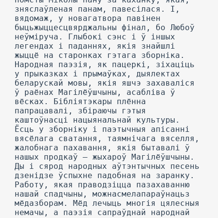
зняслаўленая панам, павесілася. I,
вядомаж, у новагатвора павінен
быцьжыццесцвярджальны фінал, бо Любоў
неўміруча. Глыбокі сэнс і ў іншых
легендах і паданнях, якія знайшлі
жыццё на старонках гэтага зборніка.
Народная паэзія, як пацеркі, зіхаціць
у прыказках і прымаўках, дыялектах
беларускай мовы, якія яшчэ захаваліся
ў раёнах Магілёўшчыны, асабліва ў
вёсках. Бібліятэкары плённа
папрацавалі, збіраючы гэтыя
каштоўнасці нацыянальнай культуры.
Ёсць у зборніку і паэтычныя апісанні
вясёлага сватання, таямнічага вяселля,
жалобнага пахавання, якія бытавалі ў
нашых продкаў — жыхароў Магілёўшчыны.
Ды і сярод народных аўтэнтычных песень
дзенідзе ўспыхне падобная на заранку.
Работу, якая праводзіцца пазахаванню
нашай спадчыны, можнасмелапараўнацьз
мёдазборам. Мёд лечыць многія цялесныя
немачы, а паэзія сапраўднай народнай