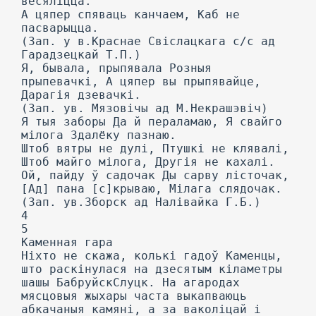
весяліцца.
А цяпер спяваць канчаем, Каб не
пасварыцца.
(Зап. у в.Краснае Свіслацкага с/с ад
Гарадзецкай Т.П.)
Я, бывала, прыпявала Розныя
прыпевачкі, А цяпер вы прыпявайце,
Дарагія дзевачкі.
(Зап. ув. Мязовічы ад М.Некрашэвіч)
Я тыя заборы Да й пераламаю, Я свайго
мілога Здалёку пазнаю.
Штоб вятры не дулі, Птушкі не клявалі,
Штоб майго мілога, Другія не кахалі.
Ой, пайду ў садочак Ды сарву лісточак,
[Ад] пана [с]крываю, Мілага слядочак.
(Зап. ув.Зборск ад Налівайка Г.Б.)
4
5
Каменная гара
Ніхто не скажа, колькі гадоў Каменцы,
што раскінулася на дзесятым кіламетры
шашы БабруйскСлуцк. На агародах
мясцовыя жыхары часта выкапваюць
абкачаныя камяні, а за ваколіцай і