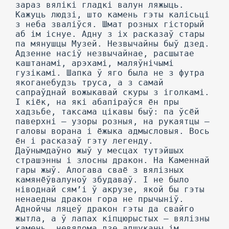
зараз вялікі гладкі валун ляжыць.
Кажуць людзі, што камень гэты калісьці
з неба зваліўся. Шмат розных гісторый
аб ім існуе. Адну з іх расказаў стары
па мянушцы Музей. Незвычайны быў дзед.
Адзенне насіў незвычайнае, расшытае
каштанамі, арэхамі, маляўнічымі
гузікамі. Шапка ў яго была не з футра
якоганебудзь труса, а з самай
сапраўднай вожыкавай скуры з іголкамі.
I кіёк, на які абапіраўся ён пры
хадзьбе, таксама цікавы быў: па ўсёй
паверхні — узоры розныя, на рукаятцы —
галовы ворана і ёжыка адмысловыя. Вось
ён і расказаў гэту легенду.
Даўнымдаўно жыў у месцах тутэйшых
страшэнны і злосны дракон. На Каменнай
гары жыў. Алогава сваё з вялізных
камянёўвалуноў збудаваў. I не было
ніводнай сям’і ў акрузе, якой бы гэты
ненаедны дракон гора не прычыніў.
Аднойчы ляцеў дракон гэты да свайго
жытла, а ў лапах кіпцюрыстых — вялізны
камень, невядома дзе адшуканы ім,