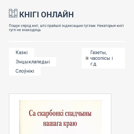
КНІГІ ОНЛАЙН
Казкі
Газеты,
часопісы і
Энцыклапедыі
г.д.
Слоўнікі