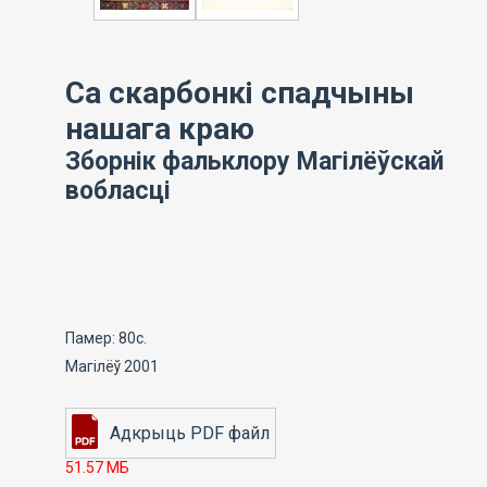
Са скарбонкі спадчыны
нашага краю
Зборнік фальклору Магілёўскай
вобласці
Памер: 80с.
Магілёў 2001
51.57 МБ