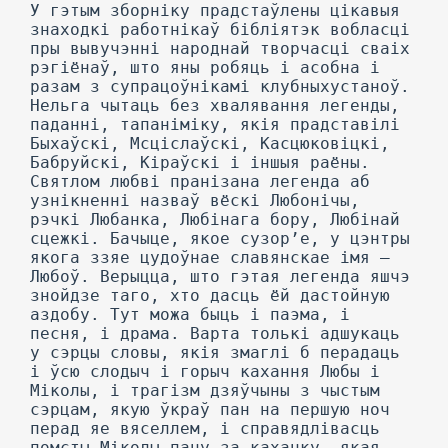
У гэтым зборніку прадстаўлены цікавыя
знаходкі работнікаў бібліятэк вобласці
пры вывучэнні народнай творчасці сваіх
рэгіёнаў, што яны робяць і асобна і
разам з супрацоўнікамі клубныхустаноў.
Нельга чытаць без хвалявання легенды,
паданні, тапаніміку, якія прадставілі
Быхаўскі, Мсціслаўскі, Касцюковіцкі,
Бабруйскі, Кіраўскі і іншыя раёны.
Святлом любві пранізана легенда аб
узнікненні назваў вёскі Любонічы,
рэчкі Любанка, Любінага бору, Любінай
сцежкі. Бачыце, якое сузор’е, у цэнтры
якога ззяе цудоўнае славянскае імя —
Любоў. Верыцца, што гэтая легенда яшчэ
знойдзе таго, хто дасць ёй дастойную
аздобу. Тут можа быць і паэма, і
песня, і драма. Варта толькі адшукаць
у сэрцы словы, якія змаглі б перадаць
і ўсю слодыч і горыч кахання Любы і
Міколы, і трагізм дзяўчыны з чыстым
сэрцам, якую ўкраў пан на першую ноч
перад яе вяселлем, і справядлівасць
помсты Міколы пану за каханку, якая,