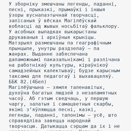
У зборніку змешчаны легенды, паданні,
песні, прыказкі, прымаўкі і іншыя
ўзоры вуснапаэтычнай творчасці,
запісаныя ў вёсках Магілёўскай
вобласці ад жывых носьбітаў фальклору.
У асобных выпадках выкарыстаны
друкаваныя і архіўныя крыніцы.
Матэрыял размешчаны па геаграфічным
прынцыпе, унутры раздзелаў — па
жанрах. Выданне забяспечана
дапаможнымі паказальнікамі і разлічана
на работнікаў культуры, кіраўнікоў
самадзейных калектываў; будзе карысным
таксама для педагогаў і выхавацеляў.
ББК 82.(4Бел)
Магілёўшчына — зямля таленавітых,
духоўна багатых людзей з незапамятных
часоў. Аб гэтым сведчаць, у першую
чаргу, залатыя і самацветныя скарбы,
якімі з’яўляюцца песні, казкі,
легенды, паданні, тапонімы — усё, што
справядліва завецца народнай
творчасцю. Датыкацца сэрцам да іх і не