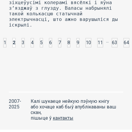
...
1
2
3
4
5
6
7
8
9
10
11
63
64
2007-
Калі шукаеце нейкую пэўную кнігу
2025
або хочаце каб быў апублікаваны ваш
скан,
пішыце ў
кантакты