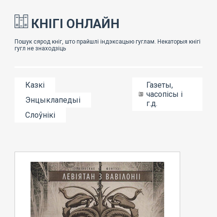
КНІГІ ОНЛАЙН
Казкі
Газеты,
часопісы і
Энцыклапедыі
г.д.
Слоўнікі