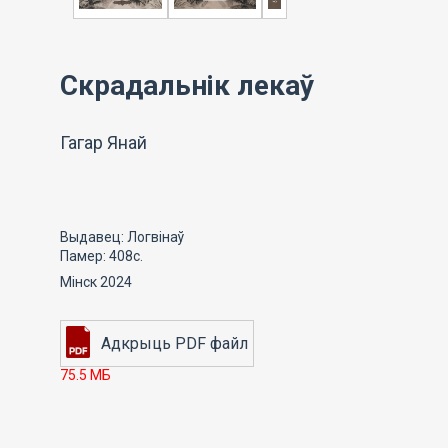
Скрадальнік лекаў
Гагар Янай
Выдавец: Логвінаў
Памер: 408с.
Мінск 2024
75.5 МБ