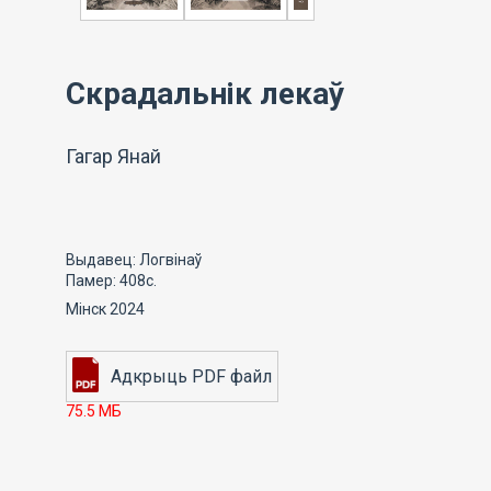
Скрадальнік лекаў
Гагар Янай
Выдавец: Логвінаў
Памер: 408с.
Мінск 2024
75.5 МБ