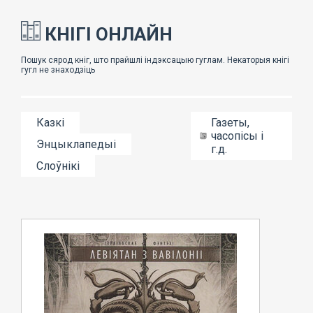
КНІГІ ОНЛАЙН
Казкі
Газеты,
часопісы і
Энцыклапедыі
г.д.
Слоўнікі