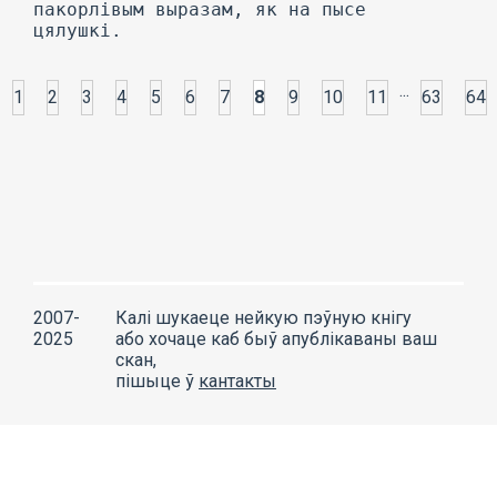
...
1
2
3
4
5
6
7
8
9
10
11
63
64
2007-
Калі шукаеце нейкую пэўную кнігу
2025
або хочаце каб быў апублікаваны ваш
скан,
пішыце ў
кантакты