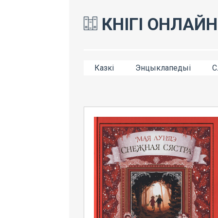
КНІГІ ОНЛАЙН
Казкі
Энцыклапедыі
С