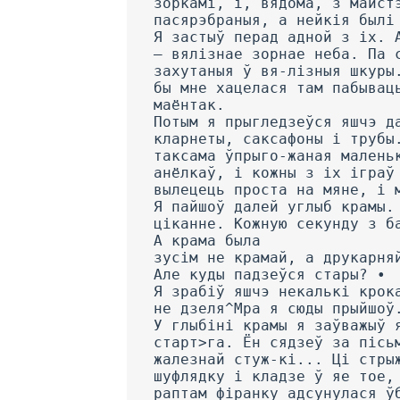
зоркамі, і, вядома, з майст
пасярэбраныя, а нейкія былі
Я застыў перад адной з іх. 
— вялізнае зорнае неба. Па 
захутаныя ў вя-лізныя шкуры
бы мне хацелася там пабывац
маёнтак.
Потым я прыгледзеўся яшчэ д
кларнеты, саксафоны і трубы
таксама ўпрыго-жаная малень
анёлкаў, і кожны з іх іграў
вылецець проста на мяне, і 
Я пайшоў далей углыб крамы.
ціканне. Кожную секунду з б
А крама была
зусім не крамай, а друкарня
Але куды падзеўся стары? •
Я зрабіў яшчэ некалькі крок
не дзеля^Мра я сюды прыйшоў
У глыбіні крамы я заўважыў 
старт>га. Ён сядзеў за пісь
жалезнай стуж-кі... Ці стры
шуфлядку і кладзе ў яе тое,
раптам фіранку адсунулася ў