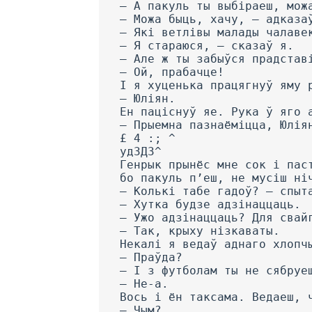
— А пакуль ты выбіраеш, мож
— Можа быць, хачу, — адказа
— Які ветлівы малады чалаве
— Я стараюся, — сказаў я.
— Але ж ты забыўся прадстав
— Ой, прабачце!
I я хуценька працягнуў яму 
— Юліян.
Ен паціснуў яе. Рука ў яго 
— Прыемна пазнаёміцца, Юлія
£ 4 :; ^
удЗДЗ^
Генрык прынёс мне сок і пас
бо пакуль п’еш, не мусіш ні
— Колькі табе гадоў? — спыт
— Хутка будзе адзінаццаць.
— Ужо адзінаццаць? Для свай
— Так, крыху нізкаваты.
Некалі я ведаў аднаго хлопч
— Праўда?
— I з футболам ты не сябруе
— Не-а.
Вось і ён таксама. Ведаеш, 
— Чым?