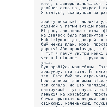
ключ, і дзверы адчыніліся. 
двайное акно на дзвярах і в
Я стаіўся, схаваўшыся за ра
зрабіў некалькі глыбокіх уд
адзінай у гэтым вузкім прав
Вітрыну завсшвала светлая ф
на дзвярах была павсрнутая 
Наблізіўшыся да дзвярэй, я 
быў нейкі план. Можа, прост
дарогу? Або прыкінуцца, ніб
[ тут я пачуў унутры нейкі 
усс ж і ціканне, і груканне
уніз.
Гук зрабіўся мацнейшым. Гэт
зразумеў, што гэта. Ён нага
яго. Гэта быў пах атра-мант
Проста перад дзвярыма вісел
так хапала, на што паглядзе
паштоўкамі. Тут паўсюль был
ленькія на хрэсьбіпы, прост
Самыя прыгожыя калядныя паш
свінкамі, малень-кімі тоўсц