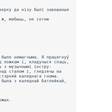
верху да нізу былі завешаныя
 ж, мабыць, не сотню
 было немагчыма. Я працягнуў
д ложкам і, кладучыся спаць,
у з музычнымі інстру-
над сталом і, гледзячы на
стэрняй каляднага гнома.
 была з каляднай батлейкай,
ожых.