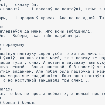
м.
ўкі, — сказаў ён.
о наконт?.. — і паказаў на паштоўкі, якімі з 
ары, — і прадаю ў крамах. Але не па адной. Ты
ню.
ыгледзеўся да мяне. Яго вочы заблішчалі.
ён. — Выберы, якая табе падабаецца.
е перадумаў
й!
адзіную паштоўку сярод усёй гэтай прыгажос-ці
Я ўявіў, як яна стане маёй, як я павешу яе на
вацца туды ў снах. А потым я заўважыў паштоўк
яшчэ лепшай і больш пацешнай. Я б павесіў яе 
атнім заданнем. Але побач была паштоўка з май
яны моцна мне спадабаліся. Яшчэ адна паштоўка
, а на наступнай танцавалі тры алені...
лагіх?
се. То-бок не проста неблагіх, а вельмі пры-г
ы.
ё больш і больш.