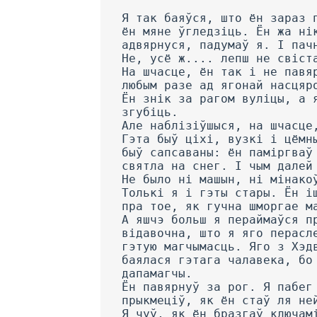
Я так баяўся, што ён зараз 
ён мяне ўгледзіць. Ён жа ні
адвярнуся, падумаў я. I пач
He, усё ж.... лепш не свіст
На шчасце, ён так і не павя
любым разе ад ягонай насцяр
Ён знік за рагом вуліцы, а 
згубіць.
Але наблізіўшыся, на шчасце
Гэта быў ціхі, вузкі і цёмн
быў сапсаваны: ён паміргваў
святла на снег. I чым далей
He было ні машын, ні мінако
Толькі я і гэты стары. Ён і
пра тое, як гучна шморгае м
А яшчэ больш я пераймаўся п
відавочна, што я яго перасл
гэтую магчымасць. Яго з Хэд
баялася гэтага чалавека, бо
дапамагчы.
Ён павярнуў за рог. Я пабег
прыкмеціў, як ён стаў ля не
Я чуў, як ён бразгаў ключам