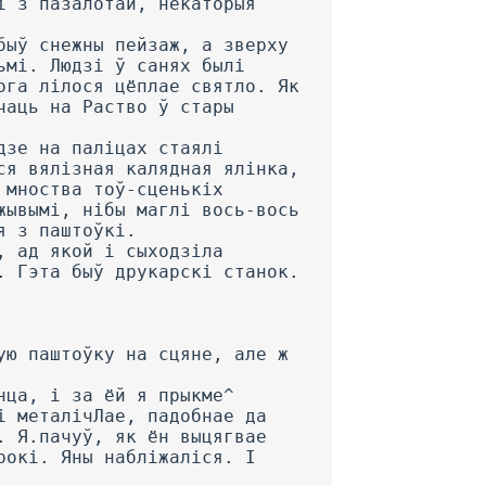
і з пазалотай, некаторыя
быў снежны пейзаж, а зверху
ьмі. Людзі ў санях былі
ога лілося цёплае святло. Як
чаць на Раство ў стары
дзе на паліцах стаялі
ся вялізная калядная ялінка,
 мноства тоў-сценькіх
жывымі, нібы маглі вось-вось
я з паштоўкі.
, ад якой і сыходзіла
. Гэта быў друкарскі станок.
ую паштоўку на сцяне, але ж
нца, і за ёй я прыкме^
і металічЛае, падобнае да
. Я.пачуў, як ён выцягвае
рокі. Яны набліжаліся. I