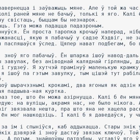
павернецца і заўважыць мяне. Але ў той жа час
колі раней мяне не бачыў, толькі я яго. Калі 
ну свістаць, быццам бы незнарок.
аць. Гэта можа падацца падазроным.
рнуўся. Ён проста таропка крочыў наперад, ніб
ожанасці, якую я пабачыў у садзе Хэдвіг, не з
я паспяшаўся ўслед. Цяпер нават подбегам, бо 
, зноў яго пабачыў. Ён шпарка ішоў навод-даль
ы завулак, без аніводнай каляднай гірлянды, д
 і гудзеў. Я хутчэй прамінуў маленькую крамку
 я ішоў па гэтым завулку, тым цішэй тут рабіл
ў.
шоў шырачэзнымі крокамі, два ягоныя як адзін 
ая падшыва-ная куртка.
раз тое, што ён можа азірнуцца. Калі б ён мян
едую: на вуліцы, акрамя нас, не было нікога. 
віг звязвала нешта, пра што яна не хацела рас
 ён мог нашкодзіць. I калі б я даведаўся, у ч
 за ім і спыніўся, каб аддыхацца. Стары знік 
йкіх дзвярэй і зноў дастаў звязак ключоў. Той
і. А потым, знайшоўшы патрэбны, уставіў яго ў