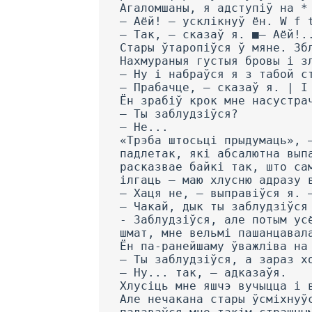
Агаломшаны, я адступіў на *
— Аёй! — усклікнуў ён. W f 
— Так, — сказаў я. ■— Аёй!.
Стары ўтаропіўся ў мяне. Зб
Нахмураныя густыя бровы і з
— Ну і набраўся я з табой с
— Прабачце, — сказаў я. | I
Ён зрабіў крок мне насустра
— Ты заблудзіўся?
— He...
«Трэба штосьці прыдумаць», 
падлетак, які абсалютна вып
расказвае байкі так, што са
ілгаць — маю хлусню адразу 
— Хаця не, — выправіўся я. 
— Чакай, дык ты заблудзіўся
- Заблудзіўся, але потым ус
шмат, мне вельмі пашанцавал
Ён па-ранейшаму ўважліва на
— Ты заблудзіўся, а зараз х
— Ну... так, — адказаўя.
Хлусіць мне яшчэ вучыцца і 
Але нечакана стары ўсміхнуў