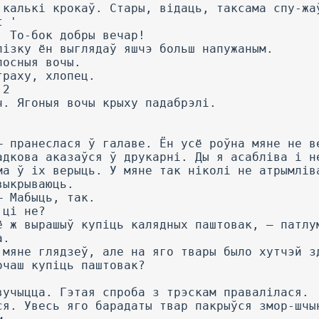
 калькі крокаў. Стары, відаць, таксама спу-жа
t '
. То-бок добры вечар!
лізку ён выглядаў яшчэ больш напужаным.
лосныя вочы.
траху, хлопец.
 2
ч. Ягоныя вочы крыху падабрэлі.
— пранеслася ў галаве. Ён усё роўна мяне не в
адкова аказаўся ў друкарні. Ды я асабліва і н
ма ў іх верыць. У мяне так ніколі не атрымлів
выкрываюць.
— Мабыць, так.
 ці не?
ё ж вырашыў купіць калядных паштовак, — патлу
а.
 мяне глядзеў, але на яго твары было хутчэй з
очаш купіць паштовак?
вучыцца. Гэтая спроба з трэскам правалілася.
ся. Увесь яго барадаты твар пакрыўся змор-шчы