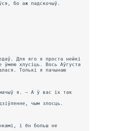
ўся, бо аж падскочыў.
едаў. Для яго я проста нейкі
е ўмею хлусіць. Вось Аўгуста
алася. Толькі я пачынаю
мачыў я. — А ў вас іх так
дзіўленне, чым злосць.
нкамі, і ён больш не