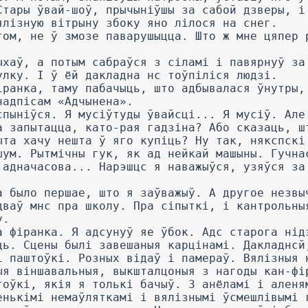
Стары ўвай-шоў, прычыніўшы за сабой дзверы, і
ялізную вітрыну збоку яно лілося на снег.
гом, не ў змозе паварушыцца. Што ж мне цяпер 
ыхаў, а потым сабраўся з сіламі і павярнуў за
улку. I ў ёй дакладна нс тоўпіліся людзі.
іранка, таму пабачыць, што адбывалася ўнутры,
надпісам «Адчынена».
спыніўся. Я мусіўтуды ўвайсці... Я мусіў. Але
а запытацца, като-рая гадзіна? Або сказаць, ш
ыта хачу нешта ў яго купіць? Ну так, някспскі
шум. Рытмічны гук, як ад нейкай машыны. Гучна
 адначасова... Нарэшцс я наважыўся, узяўся за
а было першае, што я заўважыў. А другое незвы
дваў мнс пра школу. Пра сіпыткі, і кантрольны
у.
а фіранка. Я адсунуў яе ўбок. Адс старога нід
ць. Сцены былі завешаныя карцінамі. Дакладнсй
і паштоўкі. Розных відаў і памераў. Вялізныя 
ыя віншавальныя, выкшталцоныя з нагоды кан-фі
тоўкі, якія я толькі бачыў. 3 анёламі і аленя
енькімі немаўляткамі і вялізнымі ўсмешлівымі 