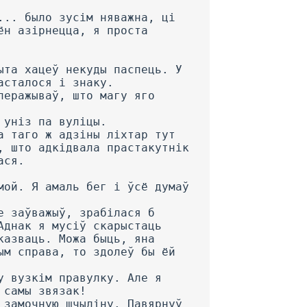
... было зусім няважна, ці
ён азірнецца, я проста
ыта хацеў некуды паспець. У
асталося і знаку.
перажываў, што магу яго
 уніз па вуліцы.
а таго ж адзіны ліхтар тут
, што адкідвала прастакутнік
ася.
мой. Я амаль бег і ўсё думаў
е заўважыў, зрабілася б
Аднак я мусіў скарыстаць
казваць. Можа быць, яна
ым справа, то здолеў бы ёй
у вузкім правулку. Але я
 самы звязак!
 замочную шчыліну. Павярнуў