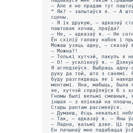
падаваўся мне такім страшны
— Але я не прадаю тут пашто
“ Як? — запытаўся я. — А шт
сцены.
- Я іх друкую, — адказаў ст
паштовак хочаш, праўда?
— He, — адказаў я. — He сот
Ён схіліў галаву набок і пр
Можаш узяць адну, — сказаў 
— Можна?!
— Толькі хутчэй, пакуль я н
— О! — усклікнуў я. — Дзяку
Я агледзеўся. Выбраць адну-
руку да той, што з санямі. 
буду разглядваць яе і навед
ментамі. Яна, мабыць, была 
яе, хутчэй спраўляўся б з х
Гномы былі вельмі смешныя, 
іншая — з ялінкай на плошчы
Стары раптам рассмяяўся.
— Думаеш, ёсць некалькі неб
— Так, — адказаў я. — Яны ў
— Ладна, вазьмі дзве. Ці тр
Ен пачынаў мне падабацца ўс