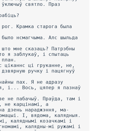
 ўключыў святло. Праз
рабіць?
 рог. Крамка старога была
 было нсмагчыма. Алс шыльда
 што мне сказаць? Патрэбны
то я заблукаў, і спытаць
 план.
с ціканнс ці груканне, не,
 дзвярную ручку і пацягнуў
чайны пах. Я не адразу
я, і... Вось, цяпер я пазнаў
зе не пабачыў. Праўда, там і
, не карцінамі, а
на дзень нараджэння, ма-
рмацыі. I, вядома, калядныя.
мі, каляднымі козачкамі і
гномамі, калядны-мі ружамі і