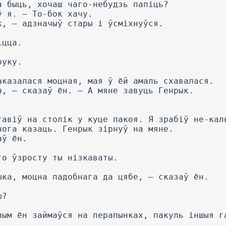
а быць, хочаш чаго-небудзь папіць?
ў я. — То-бок хачу.
к, — адзначыў стары і ўсміхнуўся.
іцца.
руку.
аказалася моцная, мая ў ёй амаль схавалася.
н, — сказаў ён. — А мяне завуць Генрык.
тавіў на столік у куце пакоя. Я зрабіў не-кал
чога казаць. Генрык зірнуў на мяне.
аў ён.
го ўзросту ты нізкаваты.
ыка, моцна падобнага да цябе, — сказаў ён.
ш?
чым ён займаўся на перапынках, пакуль іншыя г