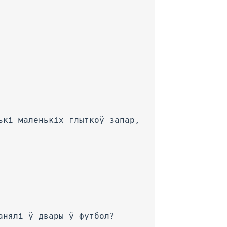
ькі маленькіх глыткоў запар,
анялі ў двары ў футбол?