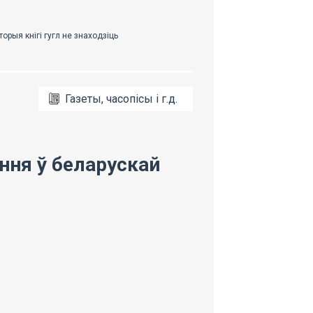
Газеты, часопісы і г.д.
ння ў беларускай