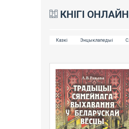
КНІГІ ОНЛАЙН
Казкі
Энцыклапедыі
С