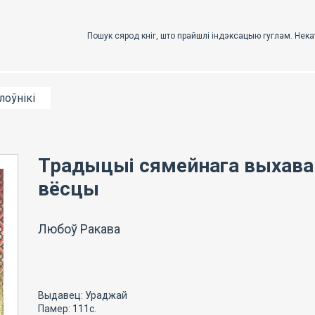
лоўнікі
Традыцыі сямейнага выхава
вёсцы
Любоў Ракава
Выдавец: Ураджай
Памер: 111с.