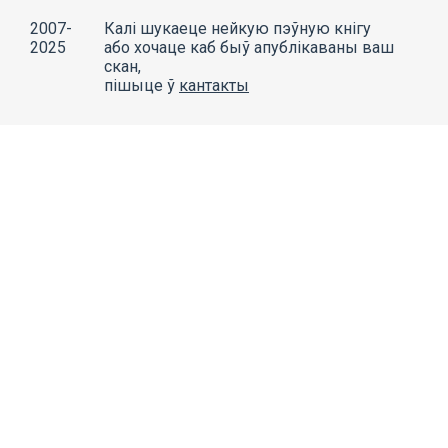
2007-
Калі шукаеце нейкую пэўную кнігу
2025
або хочаце каб быў апублікаваны ваш
скан,
пішыце ў
кантакты