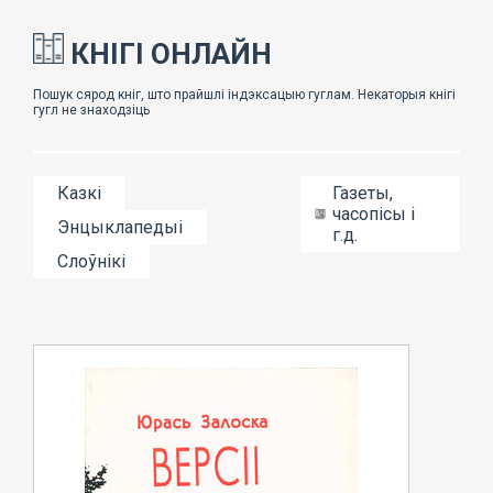
КНІГІ ОНЛАЙН
Казкі
Газеты,
часопісы і
Энцыклапедыі
г.д.
Слоўнікі