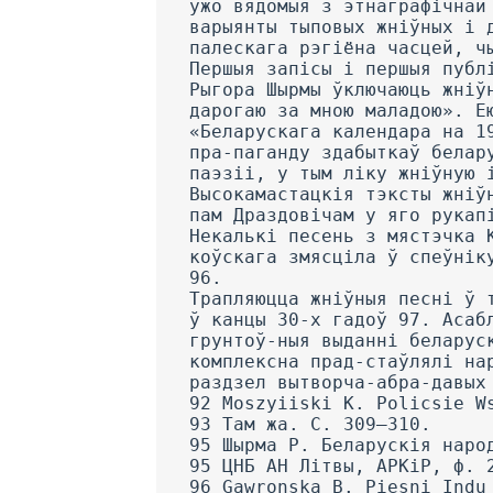
ужо вядомыя з этнаграфічнай
варыянты тыповых жніўных і 
палескага рэгіёна часцей, ч
Першыя запісы і першыя публ
Рыгора Шырмы ўключаюць жніў
дарогаю за мною маладою». Е
«Беларускага календара на 1
пра-паганду здабыткаў белар
паэзіі, у тым ліку жніўную 
Высокамастацкія тэксты жніў
пам Драздовічам у яго рукап
Некалькі песень з мястэчка 
коўскага змясціла ў спеўнік
96.
Трапляюцца жніўныя песні ў 
ў канцы 30-х гадоў 97. Асаб
грунтоў-ныя выданні беларус
комплексна прад-стаўлялі на
раздзел вытворча-абра-давых
92 Moszyiiski К. Policsie W
93 Там жа. С. 309—310.
95 Шырма Р. Беларускія наро
95 ЦНБ АН Літвы, АРКіР, ф. 
96 Gawronska В. Piesni Indu