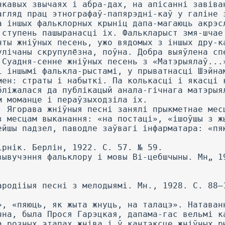
нкавых звычаях і абра-дах, на апісанні завіва
агляд прац этнографаў-папярэдні-каў у галіне 
а іншых фальклорных крыніц дапа-магаюць акрэс
 ступень пашыранасці іх. Фалькларыст змя-шчае
нты жніўных песень, ужо вядомых з іншых дру-к
улічаны скрупулёзна, поўна. Добра выяўлена сп
 Суадня-сенне жніўных песень з «Матэрыялаў...
і іншымі фалькла-рыстамі, у прыватнасці Шэйна
мен: страты і набыткі. Па колькасці і якасці 
бліжалася да публікацый анала-гічнага матэрыя
м моманце і пераўзыходзіла іх.
. Ягорава жніўныя песні занялі прыкметнае мес
з месцам выканання: «на постаці», «ішоўшы з ж
ейшы падзел, паводле заўвагі інфарматара: «пя
ірнік. Берлін, 1922. С. 57. № 59.
вывучэння фальклору і мовы Ві-цебшчыны. Мн„ 1
ародііыя песні з мелодыямі. Мн., 1928. С. 88—
», «пяюць, як жыта жнуць, на талацэ». Натаван
чна, была Прося Гарэцкая, дапама-гас вельмі к
а розных этапах жніва і ў кантэксце жніўных р