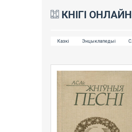
КНІГІ ОНЛАЙН
Казкі
Энцыклапедыі
С