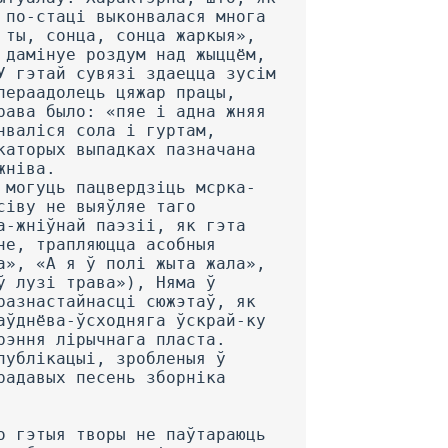
 по-стаці выконвалася многа
 ты, сонца, сонца жаркыя»,
 дамінуе роздум над жыццём,
У гэтай сувязі здаецца зусім
пераадолець цяжар працы,
рава было: «пяе і адна жняя
нваліся сола і гуртам,
каторых выпадках пазначана
жніва.
 могуць пацвердзіць мсрка-
сіву не выяўляе таго
а-жніўнай паэзіі, як гэта
не, трапляюцца асобныя
а», «А я ў полі жыта жала»,
ў лузі трава»), Няма ў
разнастайнасці сюжэтаў, як
аўднёва-ўсходняга ўскрай-ку
рэння лірычнага пласта.
публікацыі, зробленыя ў
радавых песень зборніка
о гэтыя творы не паўтараюць