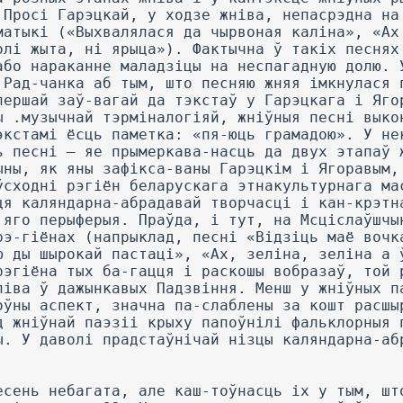
 Просі Гарэцкай, у ходзе жніва, непасрэдна на
матыкі («Выхвалялася да чырвоная каліна», «Ах
олі жыта, ні ярыца»). Фактычна ў такіх песнях
або нараканне маладзіцы на неспагадную долю. 
 Рад-чанка аб тым, што песняю жняя імкнулася 
першай заў-вагай да тэкстаў у Гарэцкага і Яго
ы .музычнай тэрміналогіяй, жніўныя песні выко
экстамі ёсць паметка: «пя-юць грамадою». У не
ь песні — яе прымеркава-насць да двух этапаў 
ыны, як яны зафікса-ваны Гарэцкім і Ягоравым,
ўсходні рэгіён беларускага этнакультурнага ма
ця каляндарна-абрадавай творчасці і кан-крэтн
 яго перыферыя. Праўда, і тут, на Мсціслаўшчы
рэ-гіёнах (напрыклад, песні «Відзіць маё вочк
ю ды шырокай пастаці», «Ах, зеліна, зеліна а 
рэгіёна тых ба-гацця і раскошы вобразаў, той 
ліва ў дажынкавых Падзвіння. Менш у жніўных п
оўны аспект, значна па-слаблены за кошт расшы
д жніўнай паэзіі крыху папоўнілі фальклорныя 
ы. У даволі прадстаўнічай нізцы каляндарна-аб
есень небагата, але каш-тоўнасць іх у тым, шт