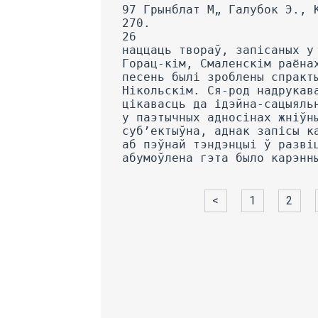
97 Грынблат M„ Галубок Э., 
270.
26
наццаць твораў, запісаных у
Горац-кім, Смаленскім раёна
песень былі зроблены спракт
Нікольскім. Ся-род надрукав
цікавасць да ідэйна-сацыяль
у паэтычных адносінах жніўн
суб’ектыўна, аднак запісы к
аб пэўнай тэндэнцыі ў разві
абумоўлена гэта было карэнн
<
1
2