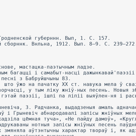
Гродненской губерннн. Вып, 1. С. 157.
й сборннк. Внльна, 1912. Вып. 8—9. С. 239—272
.
снове, мастацка-паэтычным ладзе.
ным багацці і самабыт-насці дажынкавай'паэзіі
 песні з Бабруйшчыны 83.
, што ўжо на пачатку XX ст. навука мела ў сва
ворчасці, у тым ліку жніў-ных песень. Новыя з
 гэтай паэзіі, ішлі па ліпіі выяўлен-ня і рас
ыневіча, 3. Радчанка, выдадзеныя амаль аднача
аў і Грыневіч абнародавалі запісы жніўных мел
хадзіла цёмная туча», «Не пайду дамоў», «Круг
адрукаваны нотныя запісы жніўных песень паўдн
х змяняла аўтэнтычны характар твораў і, як ад