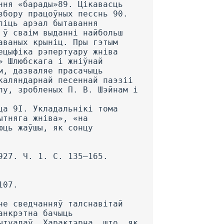
ння «барады»89. Цікавасць
збору працоўных песснь 90.
ліць арэал бытавання
 ў сваім выданні найбольш
аваных крыніц. Пры гэтым
ецыфіка рэпертуару жніва
» Шлюбскага і жніўнай
м, дазваляе прасачыць
каляндарнай песеннай паэзіі
лу, зробленых П. В. Шэйнам і
ца 9І. Укладальнікі тома
ытняга жніва», «на
юць жаўшы, як сонцу
927. Ч. 1. С. 135—165.
107.
не сведчанняў талснавітай
анкрэтна бачыць
ытуалаў. Характэрна, што, як