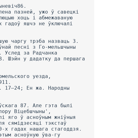
ыневіч86.
лена пазней, ужо ў савецкі
люцыю хоць і абмежаваную
х гадоў яшчэ не ўключалі
шую чаргу трэба назваць 3.
ўнай песні з Го-мельшчыны
. Услед за Радчанка
В. Шэйн у дадатку да першага
омельского уезда,
911.
. 17—24; Ен жа. Народны
ўскага 87. Але гэта былі
лору Віцебшчыны',
лі яго ў асноўным жніўныя
ля сямідзесяці тэкстаў
0-х гадах нашага стагоддзя.
этым асноўную ўва-гу