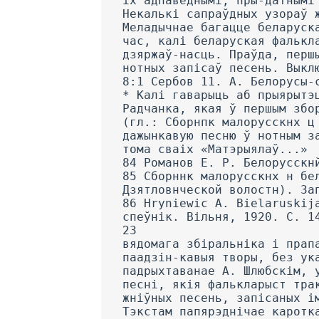
іх адпаведнымі, пры-датнымі
Некалькі сапраўдных узораў 
Меладычнае багацце беларуск
час, калі беларуская фалькл
дзяржаў-насць. Праўда, перш
нотных запісаў песень. Выкл
8:1 Сербов 11. А. Белорусы-
* Калі гаварыць аб прыярытэ
Радчанка, якая ў першым збо
(гл.: Сборнпк малорусскнх ц
дажынкавую песню ў нотным з
тома сваіх «Матэрыялаў...»
84 Романов Е. Р. Белорусскн
85 Сборннк малорусскнх н бе
Дзятловнческой волостн). За
86 Hryniewic A. Bielaruskij
спеўнік. Вільня, 1920. С. 1
23
вядомага збіральніка і прап
паадзін-кавыя творы, без ук
падрыхтаванае А. Шлюбскім, 
песні, якія фалькларыст тра
жніўных песень, запісаных і
Тэкстам папярэднічае каротк