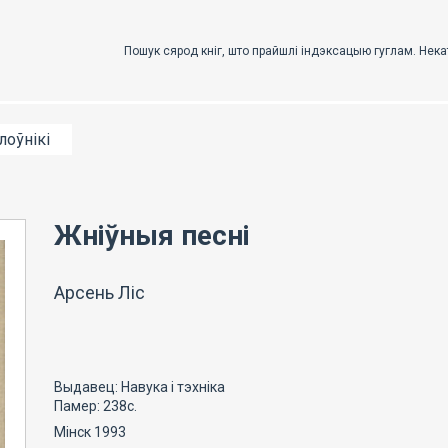
лоўнікі
Жніўныя песні
Арсень Ліс
Выдавец: Навука і тэхніка
Памер: 238с.
Мінск 1993