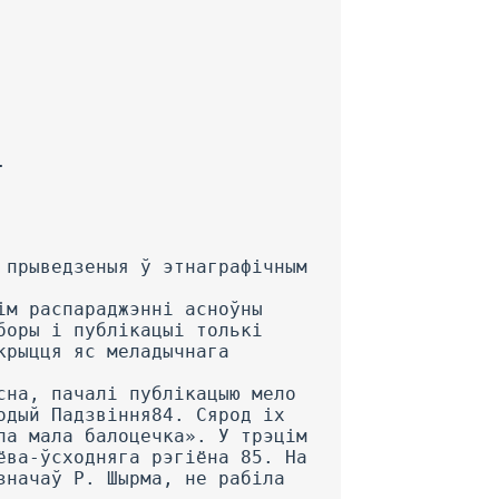
.
 прыведзеныя ў этнаграфічным
ім распараджэнні асноўны
боры і публікацыі толькі
крыцця яс меладычнага
сна, пачалі публікацыю мело
одый Падзвіння84. Сярод іх
ла мала балоцечка». У трэцім
ёва-ўсходняга рэгіёна 85. На
значаў Р. Шырма, не рабіла