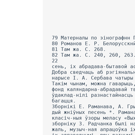
79 Матерналы по эінографнн 
80 Романов Е. Р. Белорусскн
81 Там жа. С. 268.
82 Там жа. С. 240, 260, 263
22
сень, іх абрадава-бытавой а
Добра сведчаць аб рэгіяналь
нарысе I. А. Сербава чатыры
Такім чынам, можна гаварыць
фонд каляндарна-абрадавай т
ўдаклад-нілі разнастайнасць
багацця.
Зборнікі Е. Раманава, А. Гр
дый жніўных песень *. Раман
класіч-ныя ўзоры меласу «Вы
зборніку 3. Радчанка былі н
жаль, музыч-ная апрацоўка і