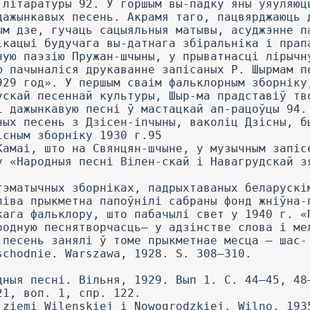
 літаратуры 92. У горшым вы-падку яны ўяўляюц
дажынкавых песень. Акрамя таго, пацвярджаюць 
ым дзе, гучаць сацыяльныя матывы, асуджэнне п
ікацыі будучага вы-датнага збіральніка і прап
ную паэзію Пружан-шчыны, у прыватнасці лірычн
ю пачыналіся друкаванне запісаных Р. Шырмам п
929 год». У першым сваім фальклорным зборніку
ускай песеннай культуры, Шыр-ма прадставіў тв
і дажынкавую песні ў мастацкай ап-рацоўцы 94.
ных песень з Дзісен-іпчыны, ваколіц Дзісны, б
існым зборніку 1930 г.95
Камаі, што на Свянцян-шчыне, у музычным запіс
у «Народныя песні Вілен-скай і Навагрудскай з
тэматычных зборніках, падрыхтаваных беларускі
ліва прыкметна папоўнілі сабраны фонд жніўна-
кага фальклору, што пабачылі свет у 1940 г. «
родную песнятворчасць— у адзінстве слова і ме
 песень занялі ў томе прыкметнае месца — шас-
schodnie. Warszawa, 1928. S. 308—310.
дныя песні. Вільня, 1929. Вып 1. С. 44—45, 48
21, воп. 1, спр. 122.
 ziemi Wilenskiej i Nowogrodzkiej. Wilno, 193