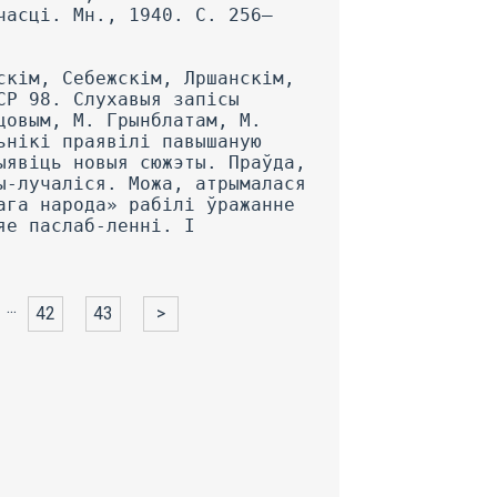
часці. Мн., 1940. С. 256—
скім, Себежскім, Лршанскім,
СР 98. Слухавыя запісы
цовым, М. Грынблатам, М.
ьнікі праявілі павышаную
ыявіць новыя сюжэты. Праўда,
ы-лучаліся. Можа, атрымалася
ага народа» рабілі ўражанне
яе паслаб-ленні. I
...
42
43
>