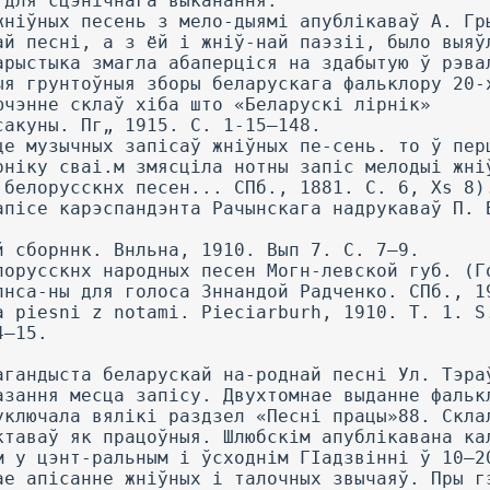
 для сцэнічнага выканання.
жніўных песень з мело-дыямі апублікаваў А. Гр
ай песні, а з ёй і жніў-най паэзіі, было выяў
арыстыка змагла абаперціся на здабытую ў рэва
ыя грунтоўныя зборы беларускага фальклору 20-
ючэнне склаў хіба што «Беларускі лірнік»
сакуны. Пг„ 1915. С. 1-15—148.
це музычных запісаў жніўных пе-сень. то ў пер
рніку сваі.м змясціла нотны запіс мелодыі жні
 белорусскнх песен... СПб., 1881. С. 6, Xs 8)
апісе карэспандэнта Рачынскага надрукаваў П. 
й сборннк. Внльна, 1910. Вып 7. С. 7—9.
лорусскнх народных песен Могн-левской губ. (Г
пнса-ны для голоса Зннандой Радченко. СПб., 1
a piesni z notami. Pieciarburh, 1910. T. 1. S
4—15.
агандыста беларускай на-роднай песні Ул. Тэра
азання месца запісу. Двухтомнае выданне фальк
уключала вялікі раздзел «Песні працы»88. Скла
ктаваў як працоўныя. Шлюбскім апублікавана ка
м у цэнт-ральным і ўсходнім ГІадзвінні ў 10—2
ае апісанне жніўных і талочных звычаяў. Пры г