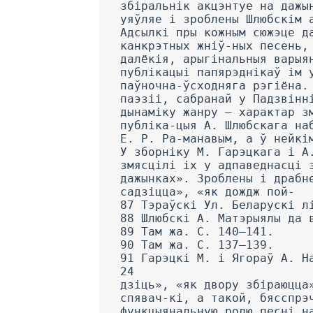
збіральнік акцэнтуе на дажы
уяўляе і зроблены Шлюбскім 
Адсылкі пры кожным сюжэце д
канкрэтных жніў-ных песень,
далёкія, арыгінальныя варыя
публікацыі папярэднікаў ім 
паўночна-ўсходняга рэгіёна.
паэзіі, сабранай у Падзвінн
дынаміку жанру — характар з
публіка-цыя А. Шлюбскага на
Е. Р. Ра-манавым, а ў нейкі
У зборніку М. Гарэцкага і А
змясцілі іх у адпаведнасці 
дажынках». Зроблены і драбн
садзіцца», «як дождж пой-
87 Тэраўскі Ул. Беларускі л
88 Шлюбскі А. Матэрыялы да 
89 Там жа. С. 140—141.
90 Там жа. С. 137—139.
91 Гарэцкі М. і Ягораў А. Н
24
дзіць», «як двору збіраюцца
спявач-кі, а такой, бясспрэ
функцыянальную ролю песні н