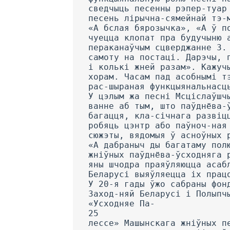
сведчыць песенны рэпер-туар
песень лірычна-сямейнай тэ-
«А бслая бярозычка», «А ў п
чуецца клопат пра будучыню 
пераканаўчым сцверджанне 3.
самоту на постаці. Дарэчы, 
і колькі жней разам». Кажуч
хорам. Часам пад асобнымі т
рас-шыраная функцыянальнасц
У цэлым жа песні Мсціслаўшч
ванне аб тым, што паўднёва-
багацця, кла-січнага развіц
робяць цэнтр або паўноч-ная
сюжэты, вядомыя ў асноўных 
«А дабраныч ды багатаму пол
жніўных паўднёва-ўсходняга 
яны шчодра праяўляюцца асаб
Беларусі выяўляецца іх прац
У 20-я гады ўжо сабраны фон
Заход-няй Беларусі і Полыпч
«Усходняе Па-
25
лессе» Машынскага жніўных п