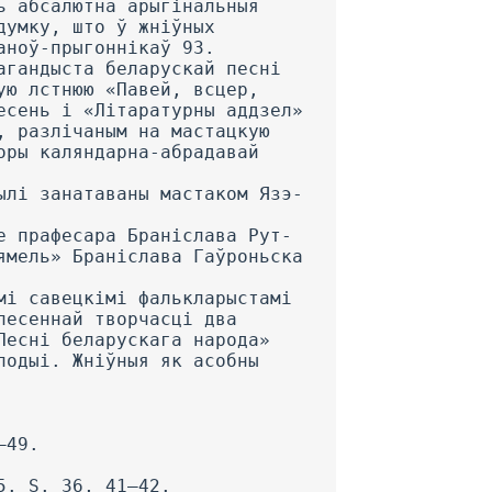
ь абсалютна арыгінальныя
думку, што ў жніўных
аноў-прыгоннікаў 93.
агандыста беларускай песні
ую лстнюю «Павей, всцер,
есень і «Літаратурны аддзел»
, разлічаным на мастацкую
оры каляндарна-абрадавай
ылі занатаваны мастаком Язэ-
е прафесара Браніслава Рут-
ямель» Браніслава Гаўроньска
мі савецкімі фалькларыстамі
песеннай творчасці два
Песні беларускага народа»
лодыі. Жніўныя як асобны
—49.
5. S. 36, 41—42.