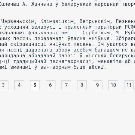
Калечыц A. Жанчына ў беларуекай народнай твор
 Чэрвеньскім, Клімавіцкім, Ветрынскім, Лёзнен
х усходняй Беларусі і прылсглых тэрыторый РСФ
ыкаванымі фалькларыстамі I. Серба-вым, М. Руб
аных песснь пераважалі ўласна жніўныя. Збірал
най скіраванасці жніўных песень. Ім удалося в
ыя пссні дадзенага збору асобым багаццем не в
аляндарна-абрадавай паэзіі ў «Песнях беларуск
ц-ці традыцыйнай песнятворчасці, менавіта аб 
ымі зменамі ў вы-творчым быце вёскі.
3
4
5
6
7
8
9
10
11