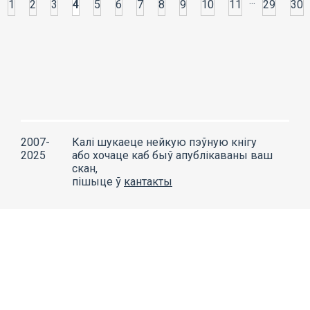
...
1
2
3
4
5
6
7
8
9
10
11
29
30
2007-
Калі шукаеце нейкую пэўную кнігу
2025
або хочаце каб быў апублікаваны ваш
скан,
пішыце ў
кантакты