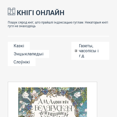
КНІГІ ОНЛАЙН
Казкі
Газеты,
часопісы і
Энцыклапедыі
г.д.
Слоўнікі