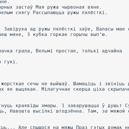
ане.
орных застаў Мая ружа чырвоная вяне.
белым снягу Рассыпаюцца ружы пялёсткі.
. Завіруха ад ружы пялёсткі заўе, Валасы мае 
аеш мяне, 3 кубка горкае горычы вып’ю.
пачка грала, Вельмі простае, толькі адчайна
я гукі.
 жорсткае сечы не выйшаў. Шамаціць і звініць 
ых яе выцякае. Мілагучнае скерца ціха скрыпач
гнуць краявіды хмары. 1 заварушацца ў душьт С
ць, Навошта высілкі штодзённа. Там, за мяжой 
сць... Але спышося на мяжы Праз гэтых думак н