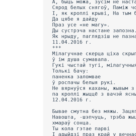
А, быць можа, зусім не наст
Сярод белых снягоў, Паміж ч
I, як кроплі крыві, На тым 
Да цябе я дайду
Праз усе «не магу».
Ды сустрэча настане запозна
Як нрыду, паглядзіш не пазн
11.04.2016 г.
***
Мілагучнае скерца ціха скры
ў ім душа сумавала.
Гукі чыстай тугі, мілагучны
Толькі бачу:
паненка заломвае
ў роспачы белыя рукі.
He вярнуўся каханы, жывым з
па кроплі жыццё з вачэй ясн
12.04.2016 г.
Бывае смутна без мяжы. Заця
Навошта, -шэпчуць, трэба жы
хмараў сонца.
Ты кола гэтае парві
I адыйдзі праз край у вечна