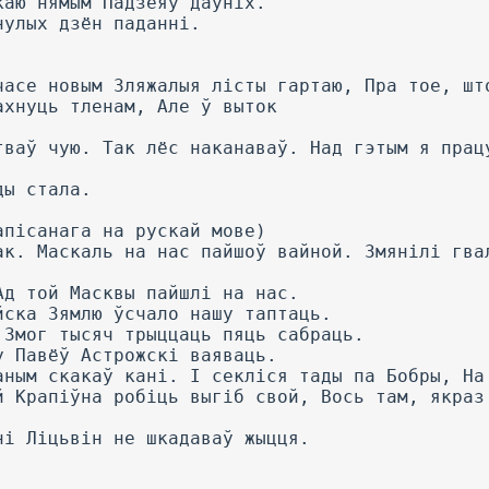
каю нямым Падзеяў даўніх.
нулых дзён паданні.
часе новым Зляжалыя лісты гартаю, Пра тое, шт
ахнуць тленам, Але ў выток
тваў чую. Так лёс наканаваў. Над гэтым я прац
ды стала.
апісанага на рускай мове)
ак. Маскаль на нас пайшоў вайной. Змянілі гва
Ад той Масквы пайшлі на нас.
йска Зямлю ўсчало нашу таптаць.
 Змог тысяч трыццаць пяць сабраць.
у Павёў Астрожскі ваяваць.
аным скакаў кані. I секліся тады па Бобры, На
й Крапіўна робіць выгіб свой, Вось там, якраз
ні Ліцьвін не шкадаваў жыцця.