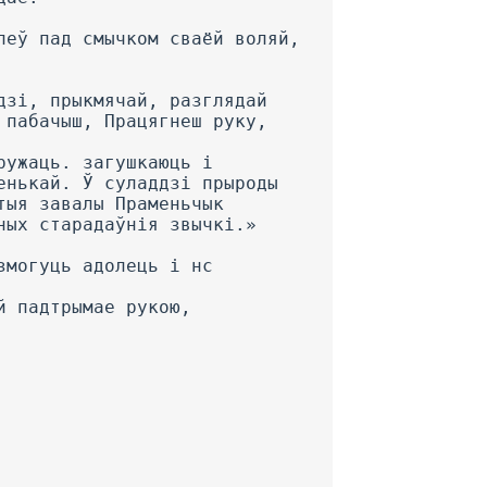
пеў пад смычком сваёй воляй,
дзі, прыкмячай, разглядай
 пабачыш, Працягнеш руку,
ружаць. загушкаюць і
енькай. Ў суладдзі прыроды
тыя завалы Праменьчык
ных старадаўнія звычкі.»
змогуць адолець і нс
й падтрымае рукою,