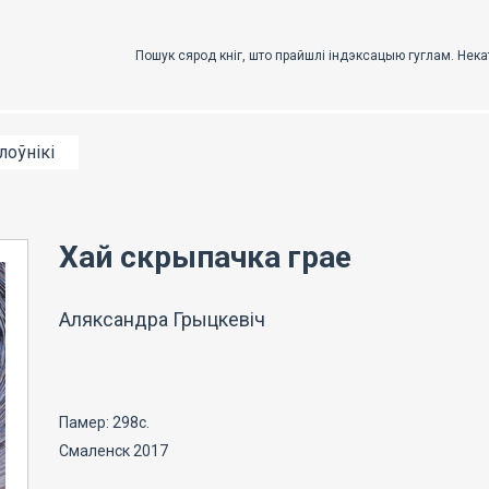
лоўнікі
Хай скрыпачка грае
Аляксандра Грыцкевіч
Памер: 298с.
Смаленск 2017