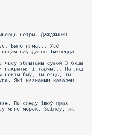
мнеюць нетры. Дажджынкі-
ее. Было няма... Усё
сонцам паўздагон Імкнецца
а часу зблытаны сувой 3 бяды
й пакрытыя і тарчы... Пагляд
ы некім быў, ты ёсць, ты
уга, Які нязнаным кавалём
эзе, Па следу ішоў праз
аў мяне морак. Звінеў, як