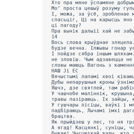
Хто пра мяне ўспамяне добры
Мо’ проста цешыў розуму гул
I, можа, за ўсё, зробленае 
спасьціг, Ці на карысць яно
ці пагоду?
Пра вынік далыіі хай не заб
14
Вось слова крыўднае зляцела
будзе вечна. Ілжывы гонар у
I пойдзе сябра іншым шляхам
не зловіш. Чым адзавецца не
словы маюць Вагонь з каменн
НАШ Ji EC
Вячыстымі лапамі хвоі ківаю
Дубы непарушныя кроны ўзнім
Яшчэ, дзе святлей, там рабі
У чашчобе маліннік, крушына
травы пазіраюць. Іх зайцы, 
У гушчары лісіцы, ваўкі і м
падбіраюць, Лычамі імхі даг
брацтва.
Як прыйдзеш у лес, то ня тр
А ягад! Касцянкі, суніцы, ч
бывае) Чысцюткай вады, што 