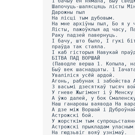
1 бачыў ён нямала, Быў свед
Шапочуць-шалясцяць лісты Мі
Дарожны пыл
На лісці тым дубовым.
На мне архіўны пыл, Бо я у 
Лісты, пажоўклыя ад часу, П
Раку падзей павернуць.
I бачу, што было, I гукі бі
праўда так стаяла.
I каб гісторыя Навукай праў
БІТВА ПАД ВОРШАЙ
(Паводле верша 1. Копыла, н
Быў век шаснадцаты. 1 Іачат
Уваліліся усёй ардой.
Агонь, рабунак і забойства 
3 васьмі дзесяткаў тысяч во
У гневе Жыгімонт і ў Менску
А ўжо далей, у бок Смаленск
Наш ганаровы ваявода На вар
А дзе між Воршай і Дуброўна
Астрожскі бой.
У жорсткім тым супроцьстаян
Астрожскі прыкладам уласным
На гюдзьвіг вояў узнімаў.