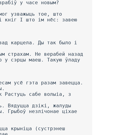
зрабіў у часе новым?
мог узважыць тое, што
і кніг I што ім нёс: завею
зад карцела. Ды так было і
ым страхам. He верабей назад
о у сэрцы маеш. Такую ўладу
есам усё гэта разам завецца.
ы.
к Растуць сабе волыіа, з
ь. Вядуцца дзікі, жалуды
ы. Грыбоў незлічонае ціхае
цца крыніца (сустрэнеш
дае.