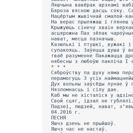
Ляшчына вавёрак арэхамі ваб
Бяроза вясною дасць соку. С
Нацёртым жывічнай смалой-ка
На верас прыляжаш і глянеш 
Крыжуюць сінечу хваін верха
асцярожна Пах зёлак чароўны
нават, месца пазначыш.
Казюлькі і птушкі, вужакі і
супакояць. Заўецца душа ў в
тваё разуменне Пакажацца др
нябесны з любоўю пакліча I 
* * *
Сяброўству па духу няма пер
перамогуць 3 усіх наймацней
Дух вольны заўсёды лунае ў 
Нязломнасць і сілу дае.
Каб мы не хісталіся у адзін
Свой сцяг, ідэал не гублялі
Падзеі, людзей, нават, з’яв
04.2016 г.
ПЕСНЯ
Яшчэ дзень не прыйшоў.
Яшчэ час не настаў.