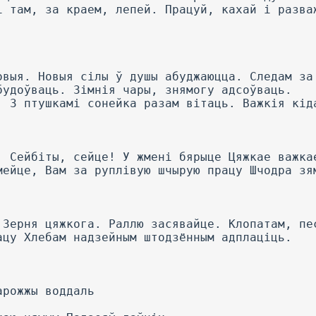
і там, за краем, лепей. Працуй, кахай і разва
овыя. Новыя сілы ў душы абуджаюцца. Следам за
будоўваць. Зімнія чары, знямогу адсоўваць.
, 3 птушкамі сонейка разам вітаць. Важкія кід
. Сейбіты, сейце! У жмені бярыце Цяжкае важка
мейце, Вам за руплівую шчырую працу Шчодра зя
.
 Зерня цяжкога. Раллю засявайце. Клопатам, пе
ацу Хлебам надзейным штодзённым адплаціць.
арожжы воддаль