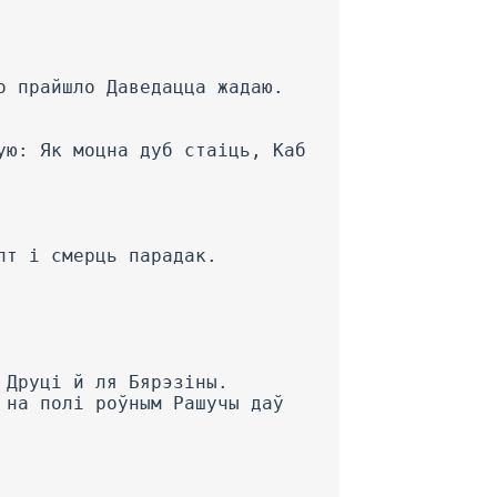
о прайшло Даведацца жадаю.
ую: Як моцна дуб стаіць, Каб
лт і смерць парадак.
 Друці й ля Бярэзіны.
 на полі роўным Рашучы даў