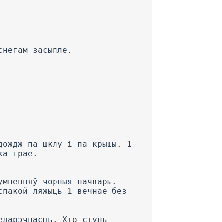
снегам засыпле.
дождж па шклу і па крышы. 1
ка грае.
умненняў чорныя пачвары.
спакой ляжыць 1 вечнае без
едарэчнасць. Хто стуль