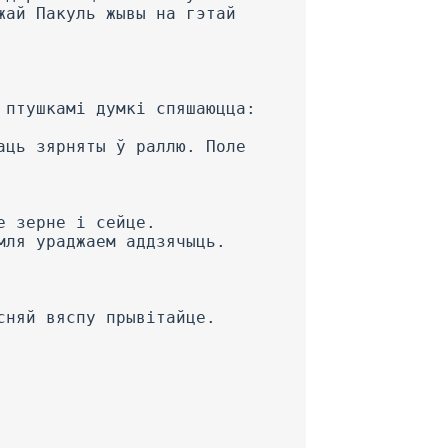
жай Пакуль жывы на гэтай
 птушкамі думкі спяшаюцца:
аць зярняты ў раллю. Поле
е зерне і сейце.
мля ураджаем аддзячыць.
сняй вяспу прывітайце.