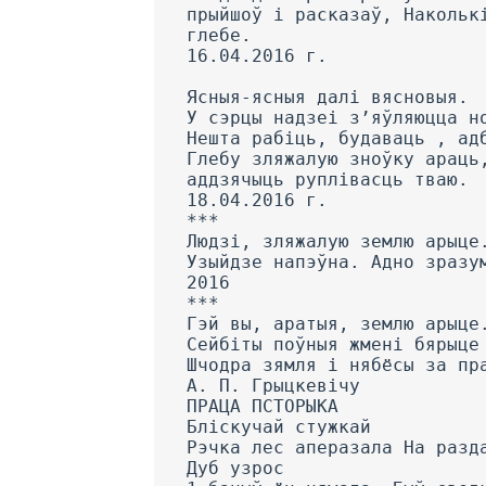
прыйшоў і расказаў, Накольк
глебе.
16.04.2016 г.
Ясныя-ясныя далі вясновыя.
У сэрцы надзеі з’яўляюцца н
Нешта рабіць, будаваць , ад
Глебу зляжалую зноўку араць
аддзячыць руплівасць тваю.
18.04.2016 г.
***
Людзі, зляжалую землю арыце
Узыйдзе напэўна. Адно зразу
2016
***
Гэй вы, аратыя, землю арыце
Сейбіты поўныя жмені бярыце
Шчодра зямля і нябёсы за пр
A. П. Грыцкевічу
ПРАЦА ПСТОРЫКА
Бліскучай стужкай
Рэчка лес аперазала На разд
Дуб узрос