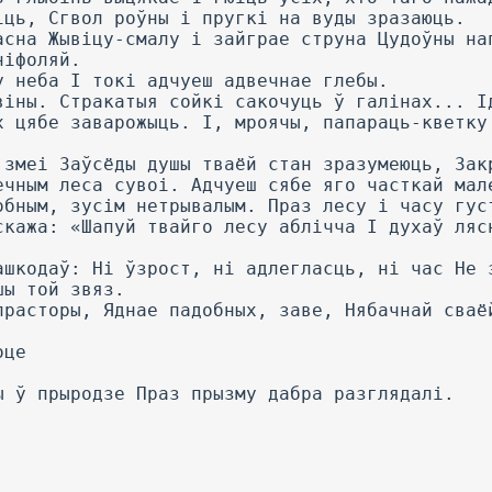
іць, Сгвол роўны і пругкі на вуды зразаюць.
асна Жывіцу-смалу і зайграе струна Цудоўны на
ніфоляй.
у неба I токі адчуеш адвечнае глебы.
віны. Стракатыя сойкі сакочуць ў галінах... І
х цябе заварожыць. I, мроячы, папараць-кветку
 змеі Заўсёды душы тваёй стан зразумеюць, Зак
ечным леса сувоі. Адчуеш сябе яго часткай мал
обным, зусім нетрывалым. Праз лесу і часу гус
скажа: «Шапуй твайго лесу аблічча I духаў ляс
ашкодаў: Hi ўзрост, ні адлегласць, ні час He 
шы той звяз.
прасторы, Яднае падобных, заве, Нябачнай сваё
оце
.
ы ў прыродзе Праз прызму дабра разглядалі.