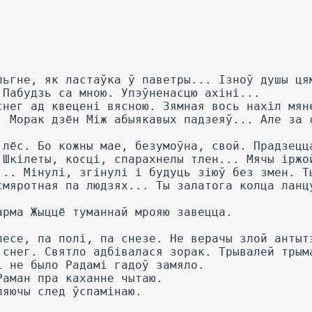
льгне, як ластаўка ў паветры... Ізноў душы ця
 Пабудзь са мною. Упэўненасцю ахіні...
снег ад квецені вясною. Зямная вось нахіл мян
. Морак дзён Між абыякавых падзеяў... Але за 
 лёс. Бо кожны мае, безумоўна, свой. Прадзецц
 Шкілеты, косці, спарахнелы тлен... Мячы іржо
... Мінулі, згінулі і будуць зіюў без змен. Т
смяротная па людзях... Ты залатога колца ланц
арма Жыццё туманнай мрояю завецца.
лесе, па полі, па снезе. He верачы злой антыт
 снег. Святло адбівалася зорак. Трывалей трым
і не было Радамі гадоў замяло.
Раман пра каханне чытаю.
ляючы след ўспамінаю.