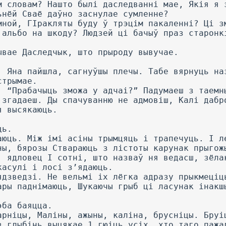
м словам? Нашто былі даследванні мае, Якія я 
ьнёй Сваё даўно заснулае сумленне?
мной, ГІракляты буду ў трэцім пакаленні? Ці з
 альбо на шкоду? Людзей ці бачыў праз старонк
ывае Даследчык, што прыроду вывучае.
. Яна пайшла, сагнуўшы плечы. Табе вярнуць на
стрымае.
. “Прабачыць зможа у адчаі?” Падумаеш з таемн
 згадаеш. Ды спачуванню не адмовіш, Калі дабр
я высякаюць.
ць.
аюць. Між імі асіны трымцяць і трапечуць. I л
ны, бярозы Ствараюць з лістоты карунак прыгож
, ядловец I сотні, што назваў ня ведасш, зёла
касулі і лосі з’ядаюць.
ядзведзі. He вельмі іх лёгка адразу прыкмеціц
ары паднімаюць, Шукаючы грыб ці ласунак інакш
эба баяцца.
арніцы, Маліны, ажыны, каліна, брусніцы. Бруі
з глыбінь выцякае 1 гюіць усіх, хто таго пажа