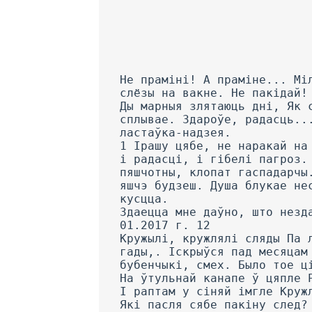
He праміні! А праміне... Мі
слёзы на вакне. He пакідай!
Ды марныя злятаюць дні, Як 
сплывае. Здароўе, радасць..
ластаўка-надзея.
1 Ірашу цябе, не наракай на
і радасці, і гібелі пагроз.
пяшчотны, клопат гаспадарчы
яшчэ будзеш. Душа блукае не
кусцца.
Здаецца мне даўно, што незд
01.2017 г. 12
Кружылі, кружлялі сляды Па 
гады,. Іскрыўся пад месяцам
бубенчыкі, смех. Было тое ц
На ўтульнай канапе ў цяпле 
I раптам у сіняй імгле Круж
Які пасля сябе пакіну след?