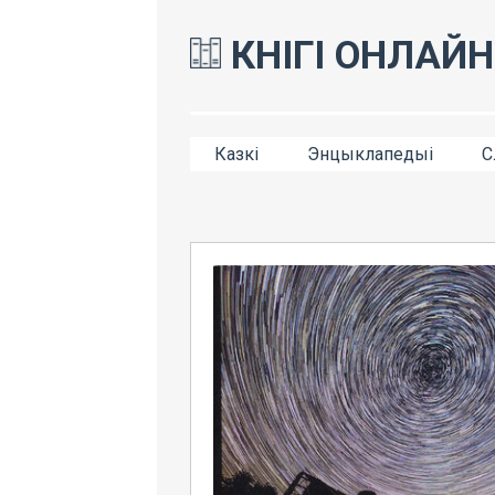
КНІГІ ОНЛАЙН
Казкі
Энцыклапедыі
С