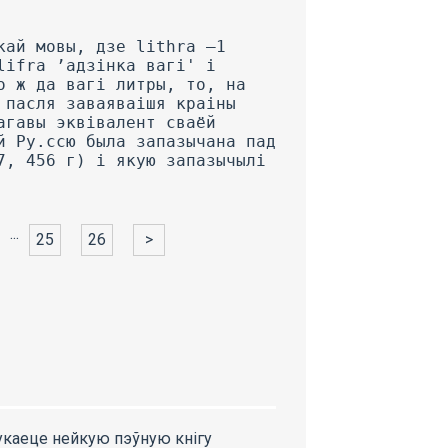
...
25
26
>
укаеце нейкую пэўную кнігу