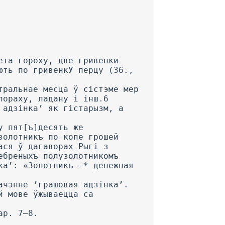
прыпяць над увагу агульны характар утварэння запазычаных адзінак вагі (тое, што большасць іх мела першапачатковае значэнне ’вага’, ’цяжар’), то можна пагадзіцца з думкай А. Брукнера, які лічыў, што гэта слова запазы­чана з цюрскіх моў: wezne ’вага’, wezmin ’цяжкі’, з арабскай w6znd ’вага’, wazn ’цяжар’ (Брукнер, 23). У больш позніх помніках старабеларускага пісьменства гэта слова трапляецца і са значеннем ’прылада важання’, якое, магчыма, утварылася иа глебе агульнаўсходнеславянскай ці старабеларускай мовы: Штожъ в сий-ж годъ и по за в сийж годъ Гнездиловцы пану его м[и]л[о]сти дань даивали на свой безменъ. Ино тымъ безъменомъ важучи, черес [ъ] тые два годы пану его м[и]л[о]сти дань не сполна выходила (БА, II, 257, 1534); ...безменовъ два пограбилъ (АБАК, XXVI, 316, 1586). Адзінка вагі безменъ не была ўвесь час нязменнай, пра што сведчаць указанні і ўдакладненні яе вагі ў помніках: За дань медо­вую, яко много пудовъ на которое село альбо обр8бъ вложоно и описано, за кождый пудъ мЬры данное у шесть безменовъ, по грошей тридцать чотыры (AC, I, 181, 1594); И тежъ беруть из собою важных а важеть за кожды пуд по 5 безменовъ, а перед тымъ метывали по 4 безмены в пуд. На основе такіх удакладненняў можна ўстанавіць, што безменъ у XVI ст. — 6—10 фунтаў. Дз. Празароўскі дае яго велічыню ў Маскоўскай дзяржаве на 10 фунтаў 7, а Я. Ісаевіч —1 на 8—9 фунтаў 8. У сучаснай беларускай мове слова бязмен значэння ’адзінка вагі’ не мае, захавалася толькі значэнне ’прылада важання’: Потым ён (гаспадар. — К. С.) вынес з сяней торбу з бязменам, паважыў:— На. бяры, свае хунты.— Вага есь, бязмену твайму не веру. Нясі на ва­гу. (М. Лобан, «Полымя», 1967, № 2, 46). Литра. Гэта адзінка вагі мела лакальны характар ужывання, яна выкарыстоўвалася толькі пры важанні шоўку, які прадаваўся на вагу: ...а взялъ изъ скрынки тоЪ... двЬ литры шолку червчатого, а тесьма шолку зеленого (АЗР, II, 58, 1508); Взяли есмо шолку трид­цать пять литер (АВАК, XXXIX, 286). Гэта была асноўная адзінка пры аптовым гандлі, пра што сведчаць прывілеі на Магдэбургскае права: ...тежъ мають продавати сукна поставомъ, китайки и тафты кускомъ, шолки литрою... (АЗР, II, 91, 1511). Слова литра ’грашовая адзінка, грыўна, адзінка вагі’ выяўлейа ў помніках агульнаўсходнеславянскага пісьменства X ст. (Срази., 7 Д. Прозоровский. Монета и вес в Русском государстве, стар. 258. 8 Я. I с а е в и ч. Деякі питания украінськоі' метроло­ги, стар. 10—12. Ill, 26). A. Праабражэнскі лічыць, што