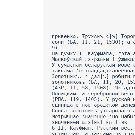
гривенка; Труханъ с[ъ] Торопца жаловал отом ижъ взято в пего: ...две решета гороху, две гривенки соли (БА, II, 21, 1530); а они емлють по гривенкЪ перцу, на старосту емлють по гривенкУ перцу (36., 9). На думку 1. Каўфмапа, гэта адзінка разам з гривной з XIV ст. займала цэнтральнае месца ў сістэме мер Маскоўскай дзяржавы і ўжывалася для важання золата і серабра. а таксама пораху, ладану і інш.6 У сучаснай беларускай мове слова грыўня ўжываецца са значэннем ’грашовая адзінка’ як гістарызм, а таксама ’пятнаццацікапеечная манета’ (БРС, 217). Золотникъ: я дал[ъ] робити пятьдесятъ золотниковъ и два серебра, а шолъку пят[ъ]десять же золотниковъ (БА, II, 20, 1530); а десять золотниковъ ровного жемчугу, а золотникъ по копе грошей (АЗР, II, 58, 1508). Як адзінка вагі каштоўных металаў гэта слова ўжывалася ў дагаворах Рыгі з Полацкам: а серебрыныи весы Рызьскйн держатй болнн Полочъкихъ весовъ серебреныхъ полузолотникомъ (РЛА, 119, 1405). У рускай мове гэта слова мела значэнне ’грашовая адзінка’: «Зо­лотникъ —* денежная единица в новгородском денежном счете» (Кочын, 129). Слова золотникъ утварылася ад назоўніка зсілото і першапачаткова мела значэнне ’гра­шовая адзінка’. Метрычнае значэнне яно набыло таксама, як і гривна. У сучаснай беларускай мове ўжываецца са значэннем адзінкі вагі як 6 II. Кауфман. Русский вес, его развитие и про­исхождение. СПб., 190G, стар. 7—8. устарэлае, а таксама як тэхнічпы тэрмін (БРС, 292). Як бачым на прыкладзе гривны і золотни­ка, грашовыя адзінкі выконвалі функцию адзінак важашія каштоўных металаў і наби­вал! трывала замацаваную вагавую функцию. Некаторыя грашовыя адзінкі Вялікага княства Літоўскага таксама ўжываліся як адзінкі вагі каштоўных металаў. Такую функцию выконвалі талеръ, золотой, рубль, скоецъ: У ве­ликой чарЪ позлотистой зъ ушицами гривень 12 и полъ, 11 скойцевъ (АС, И!, 251, 1577); Коновъ серебряная, великая позлотистая, въ три вЪенки въ которой важить дей серебра тридцать, а позолоты золотыхъ чирвоныхъ че­тырнадцать (АВАК, ПІ, 251, 1577). Шырока ўжывалася на Беларусі адзінка вагі берковецъ (берковескъ, берковискъ): взялъ в него товару его четырнадцать беръковесковъ сала (БА, И, 27, 1530); ...такий пожитокъ собе браги мають: напродъ важного пенязей осмъ, одъ берковиска пеньки гроши два Литовскихъ, ...отъ берковиска соли грошъ Ли­товский, отъ берковиска лою гроши два Литовскихъ... (AC, I, 277—278, 1634); Купили... берковец штабы, сторговали берковецъ талеровъ битыхь дванадцать (ГЮМ, X, 8, 1691). Гэта адзінка шырока выкарыстоўвалася ў гандлёвых зносінах паміж Полацкам і Рыгаю. Не выпадкова ў дагаворы рыжая з палачанамі запісана спецыяльнае ўзгадненне вагавых адносін рыжскага і полацкага берковца: А восковый весъ держати по старому закону, штоже нашъ берковеск восковым болши вашего беръковьска полу,пудом Ризьского весу... а бер106 ковескъ солоныи учинити у восковым берковьскъ (РЛА, 120, 1405). П