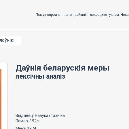
лоўнікі
Даўнія беларускія меры
лексічны аналіз
Выдавец: Навука і тэхніка
Памер: 192с.
Мінск 1974