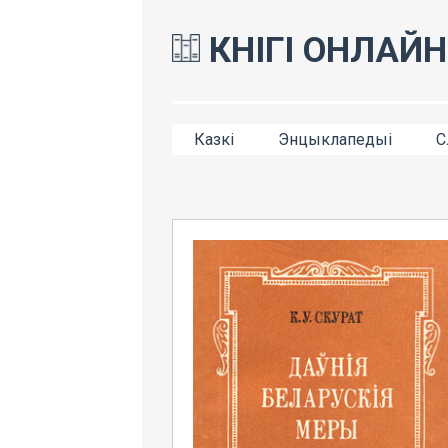
КНІГІ ОНЛАЙН
Казкі
Энцыклапедыі
С