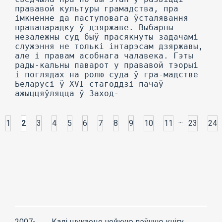
...
1
2
3
4
5
6
7
8
9
10
11
23
24
2007-
Калі шукаеце нейкую пэўную кнігу