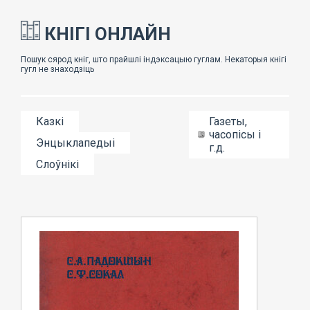
КНІГІ ОНЛАЙН
Казкі
Газеты,
часопісы і
Энцыклапедыі
г.д.
Слоўнікі