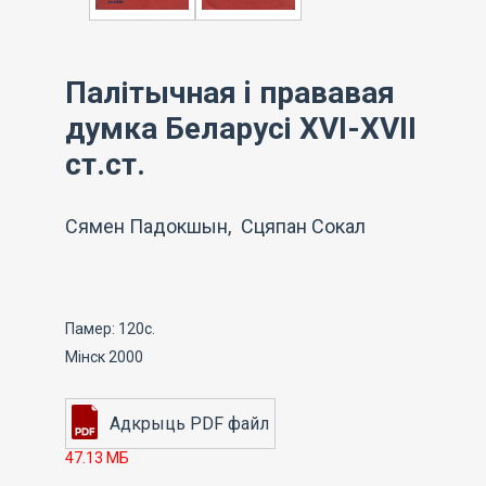
Палітычная i прававая
думка Беларусі XVI-XVII
ст.ст.
Сямен Падокшын, Сцяпан Сокал
Памер: 120с.
Мінск 2000
47.13 МБ