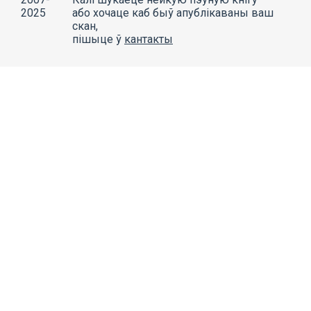
2025
або хочаце каб быў апублікаваны ваш
скан,
пішыце ў
кантакты