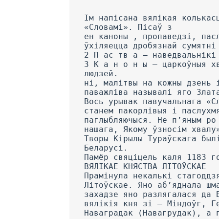
Ім напісана вялікая колькас
«Словамі». Пісаў з
ен каноны , пропаведзі, пас
ўхіляецца дробязнай сумятні
2 П ас тв a — наведвальнікі
3 К а н о н ы — царкоўныя х
людзей.
ні, малітвы на кожны дзень 
паважліва называлі яго Злат
Вось урывак павучальнага «С
станем пакорлівыя і паслухм
паглыбляючыся. He п’яным ро
нашага, Якому ўзносім хвалу
Творы Кірылы Тураўскага был
Беларусі.
Памёр свяціцель каля 1183 г
ВЯЛІКАЕ КНЯСТВА ЛІТОЎСКАЕ
Прамінула некалькі стагоддз
Літоўскае. Яно аб’яднала шм
захадзе яно разлягалася да 
вялікія кня зі — Міндоўг, Г
Наваградак (Навагрудак), a 