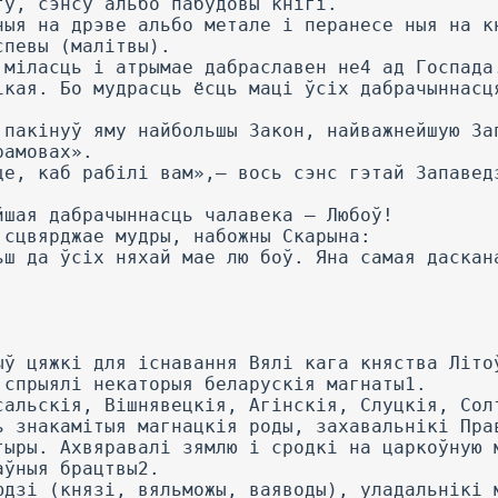
ту, сэнсу альбо пабудовы кнігі.
ныя на дрэве альбо метале і перанесе ныя на к
спевы (малітвы).
 міласць і атрымае дабраславен не4 ад Госпада
ікая. Бо мудрасць ёсць маці ўсіх дабрачыннасц
 пакінуў яму найбольшы Закон, найважнейшую За
рамовах».
це, каб рабілі вам»,— вось сэнс гэтай Запавед
йшая дабрачыннасць чалавека — Любоў!
 сцвярджае мудры, набожны Скарына:
ьш да ўсіх няхай мае лю боў. Яна самая даскан
.
ыў цяжкі для існавання Вялі кага княства Літо
 спрыялі некаторыя беларускія магнаты1.
сальскія, Вішнявецкія, Агінскія, Слуцкія, Сол
ь знакамітыя магнацкія роды, захавальнікі Пра
тыры. Ахвяравалі зямлю і сродкі на царкоўную 
аўныя брацтвы2.
юдзі (князі, вяльможы, ваяводы), уладальнікі 