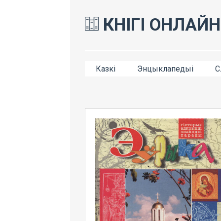
КНІГІ ОНЛАЙН
Казкі
Энцыклапедыі
С