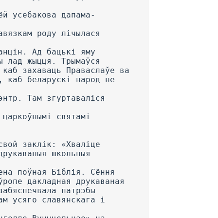
ёй усебакова дапама-
авязкам роду лічылася
анцін. Ад бацькі яму
ы лад жыцця. Трымаўся
 каб захаваць Праваслаўе ва
, каб беларускі народ не
энтр. Там згуртаваліся
 царкоўнымі святамі
свой заклік: «Хваліце
друкаваныя школьныя
ена поўная Біблія. Сёння
ўропе дакладная друкаваная
забяспечвала патрэбы
ам усяго славянскага і