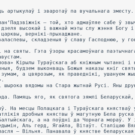
ць артыкулаў і зваротаў па вучальнага зместу.
лан’Падзвіжнік — той, хто адмаўляе сабе ў звы
 дзеля высокай і важнай мэты слу жэння Богу і
 царквы, вернікі-прыхаджане.
валаспевы, складзеныя ў славу Гасподнюю, у го
і на святы. Гэта ўзоры красамоўнага паэтычнаг
авустам.
лова» Кірылы Тураўскага аб кніжным чытанні і 
яныя, будзем выконваць Божыя наказы кніг свят
 зумам, а цвярозым, як праведнікі, ушануем жы
».
і шырока вядомы на Стара жытнай Русі. Яны дру
ода. Памяць яго, як святога зямлі Беларускай,
яў. На месцы Полацкага і Тураўскага княстваў 
атлікія дробныя княствы ў магутную Бела руска
Балтыйскага, а на поўдні да Чорнага мораў. У 
едымін, Аль герд, Ягайла, Вітаўт. Сталіцаю Вя
пасля — Вільня. Панавала ў княстве беларуская