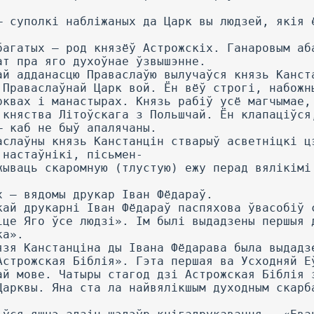
— суполкі набліжаных да Царк вы людзей, якія 
багатых — род князёў Астрожскіх. Ганаровым аб
ат пра яго духоўнае ўзвышэнне.
ай адданасцю Праваслаўю вылучаўся князь Канст
 Праваслаўнай Царк вой. Ён вёў строгі, набожн
рквах і манастырах. Князь рабіў усё магчымае,
 княства Літоўскага з Польшчай. Ён клапаціўся
— каб не быў апалячаны.
аслаўны князь Канстанцін стварыў асветніцкі ц
 настаўнікі, пісьмен-
жываць скаромную (тлустую) ежу перад вялікімі
х — вядомы друкар Іван Фёдараў.
кай друкарні Іван Фёдараў паспяхова ўвасобіў 
іце Яго ўсе людзі». Ім былі выдадзены першыя 
ка».
язя Канстанціна ды Івана Фёдарава была выдадз
Астрожская Біблія». Гэта першая ва Усходняй Е
ай мове. Чатыры стагод дзі Астрожская Біблія 
Царквы. Яна ста ла найвялікшым духодным скарб