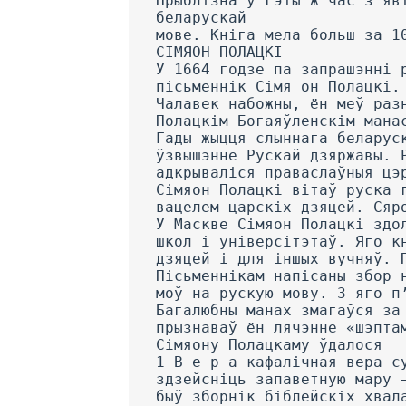
Прыблізна ў гэты ж час з’яв
беларускай
мове. Кніга мела больш за 1
СІМЯОН ПОЛАЦКІ
У 1664 годзе па запрашэнні 
пісьменнік Сімя он Полацкі.
Чалавек набожны, ён меў раз
Полацкім Богаяўленскім мана
Гады жыцця слыннага беларус
ўзвышэнне Рускай дзяржавы. 
адкрываліся праваслаўныя цэ
Сімяон Полацкі вітаў руска 
вацелем царскіх дзяцей. Сяр
У Маскве Сімяон Полацкі здо
школ і універсітэтаў. Яго к
дзяцей і для іншых вучняў. 
Пісьменнікам напісаны збор 
моў на рускую мову. 3 яго п
Багалюбны манах змагаўся за
прызнаваў ён лячэнне «шэпта
Сімяону Полацкаму ўдалося
1 В е р а кафалічная вера с
здзейсніць запаветную мару 
быў зборнік біблейскіх хвал