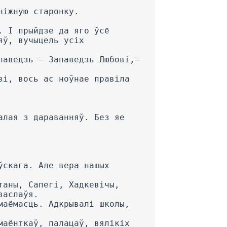
ніжную старонку.
. I прыйдзе да яго ўсё
яў, вучыцель усіх
паведзь — Запаведзь Любові,—
зі, вось ас ноўнае правіла
алая з дараванняў. Без яе
ўскага. Але вера нашых
таны, Сапегі, Хадкевічы,
васлаўя.
маёмасць. Адкрывалі школы,
маёнткаў, палацаў, вялікіх