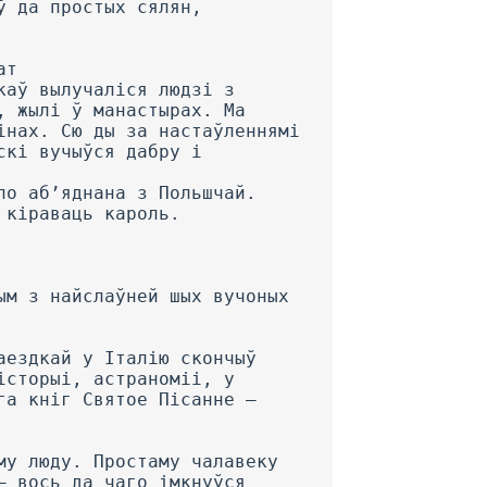
ў да простых сялян,
ат
каў вылучаліся людзі з
, жылі ў манастырах. Ма
інах. Сю ды за настаўленнямі
скі вучыўся дабру і
ло аб’яднана з Польшчай.
 кіраваць кароль.
ым з найслаўней шых вучоных
аездкай у Італію скончыў
історыі, астраноміі, у
га кніг Святое Пісанне —
му люду. Простаму чалавеку
— вось да чаго імкнуўся