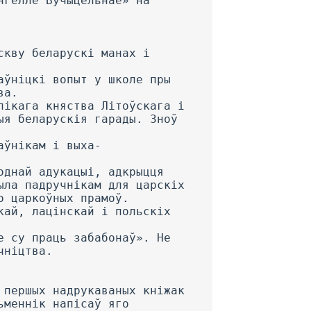
нгелле Вучыцельнае» на
скву беларускі манах і
аўніцкі вопыт у школе пры
ва.
лікага княства Літоўскага і
ыя беларускія гарады. Зноў
аўнікам і выха-
однай адукацыі, адкрыцця
ыла падручнікам для царскіх
о царкоўных прамоў.
кай, лацінскай і польскіх
е су праць забабонаў». He
чніцтва.
 першых надрукаваных кніжак
ьменнік напісаў яго