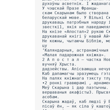
духоўны асветнік. I жаданаг
У чэшскай Празе Францы-
скам Скарынам было створана
беларускай мове. У Вільні С
друкаваць патрэбныя народу 
звесткі1, якія не паведамля
На кнізе «Апостал»2 рукою С
друкаванай кнігі ў нашай Ай
He кожны, чытаючы Біблію, м
цу
’Каляндарныя, астранамічныя
«Малая падарожная кніжка».
2 А п о с т а л — частка Но
вучняў Хрыста.
дадзействы. Апісваюцца нечу
Каб дапамагчы зразумець гэт
На палях кніжнага тэксту тл
•2 ронкі гравюрамі , арнаме
Меў Скарына і дар паэтычны.
вершаваныя акафісты3. Прысв
асобам.
Скарына жадаў, каб людзі ў 
пісаў ён, — як сіла ў кашто