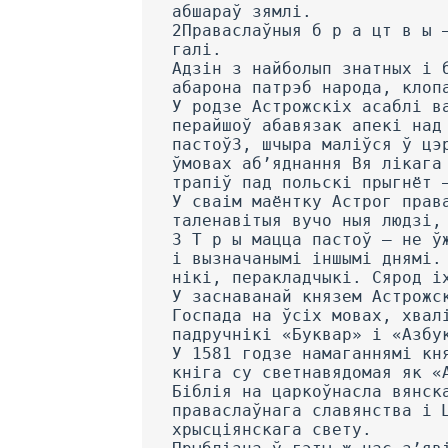
абшараў зямлі.
2Праваслаўныя б р а цт в ы 
галі.
Адзін з найболып знатных і 
абарона патрэб народа, клоп
У родзе Астрожскіх асаблі в
перайшоў абавязак апекі над
пастоў3, шчыра маліўся ў цэ
ўмовах аб’яднання Вя лікага
трапіў пад польскі прыгнёт 
У сваім маёнтку Астрог прав
таленавітыя вучо ныя людзі,
3 Т р ы мацца пастоў — не ў
і вызначанымі іншымі днямі.
нікі, перакладчыкі. Сярод і
У заснаванай князем Астрожс
Госпада на ўсіх мовах, хвал
падручнікі «Буквар» і «Азбу
У 1581 годзе намаганнямі кн
кніга су светнавядомая як «
Біблія на царкоўнасла вянск
праваслаўнага славянства і 
хрысціянскага свету.