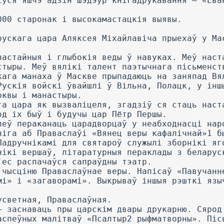
іўся яшчэ адзін шэдэўр кнігадрукавання — «Ева
000 старонак і высокамастацкія выявы.
рускага цара Аляксея Міхайлавіча прыехаў у Ма
настайныя і глыбокія веды ў навуках. Меў наст
стыры. Меў вялікі талент паэтычнага пісьменст
кага манаха ў Маскве прыпадаюць на заняпад Вя
Рускія войскі ўвайшлі ў Вільна, Полацк, у інш
рквы і манастыры.
га цара як вызваліцеля, згадзіў ся стаць наст
од іх быў і будучы цар Пётр Першы.
леў пераканаць царадворцаў у неабходнасці нар
ніга аб Праваслаўі «Вянец веры кафалічнай»1 б
Падручнікамі для святароў служылі зборнікі яг
нікі вершаў, літаратурныя пераклады з беларус
’ес распачаўся сапраўдны тэатр.
 чысціню Праваслаўнае веры. Напісаў «Павучанн
мі» і «загаворамі». Выкрываў іншыя рэшткі язы
усветная, Праваслаўная.
— заснаваць пры царскім двары друкарню. Сярод
аспеўных малітваў «Псалтыр2 рыфматворны». Піс