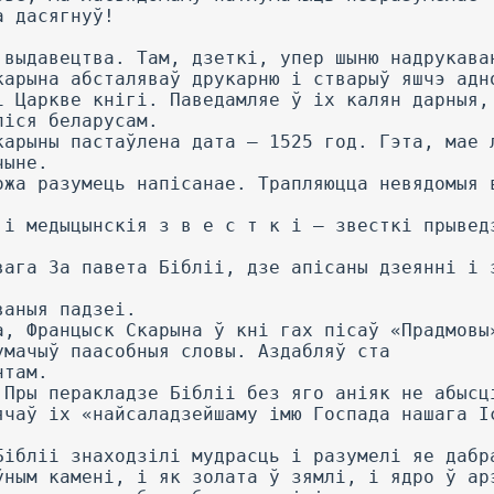
а дасягнуў!
 выдавецтва. Там, дзеткі, упер шыню надрукава
карына абсталяваў друкарню і стварыў яшчэ адн
і Царкве кнігі. Паведамляе ў іх калян дарныя,
ліся беларусам.
карыны пастаўлена дата — 1525 год. Гэта, мае 
чыне.
ожа разумець напісанае. Трапляюцца невядомыя 
 і медыцынскія з в е с т к і — звесткі прывед
вага За павета Бібліі, дзе апісаны дзеянні і 
ваныя падзеі.
а, Францыск Скарына ў кні гах пісаў «Прадмовы
умачыў паасобныя словы. Аздабляў ста
нтам.
 Пры перакладзе Бібліі без яго аніяк не абысц
ячаў іх «найсаладзейшаму імю Госпада нашага І
Бібліі знаходзілі мудрасць і разумелі яе дабр
ўным камені, і як золата ў зямлі, і ядро ў ар