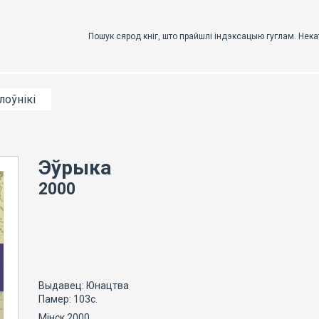
лоўнікі
Эўрыка
2000
Выдавец: Юнацтва
Памер: 103с.
Мінск 2000