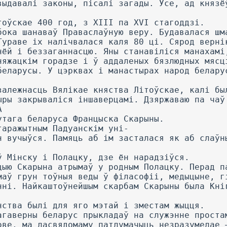
выдавалі законы, пісалі загады. Усе, ад князё
тоўскае 400 год, з XIII па XVI стагоддзі.
бока шанаваў Праваслаўную веру. Будавалася шм
Тураве іх налічвалася каля 80 ці. Сярод верні
нёй і беззаганнасцю. Яны станавіліся манахамі
няжацкім горадзе і ў аддаленых бязлюдных мясц
беларусы. У цэрквах і манастырах народ белару
залежнасць Вялікае княства Літоўскае, калі бы
ыры закрываліся іншаверцамі. Дзяржаваю па чаў
А
утага беларуса Францыска Скарыны.
таражытным Падуанскім уні-
н вучыўся. Памяць аб ім засталася як аб слаўн
ў Мінску і Полацку, дзе ён нарадзіўся.
цыю Скарына атрымаў у родным Полацку. Перад п
маў грун тоўныя веды ў філасофіі, медыцыне, г
нні. Найкаштоўнейшым скарбам Скарыны была Кні
нства былі для яго мэтай і зместам жыцця.
агаверны беларус прыкладаў на служэнне проста
ове, ма ласвядомаму патлумачыць незразумелае 