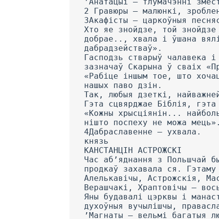
’Анатацыі — тлумачэнні змес
2 Гравюры — малюнкі, зробле
3Акафісты — царкоўныя песня
Хто яе знойдзе, той знойдзе
добрае.., хвала і ўшана вял
дабрадзействаў».
Гасподзь стварыў чалавека і
зазначаў Скарына ў сваіх «П
«Рабіце іншым тое, што хоча
нашых паво дзін.
Так, любыя дзеткі, найважне
Гэта сцвярджае Біблія, гэта
«Кожны хрысціянін... найбол
нішто поспеху не можа мець»
4Дабраславенне — ухвала.
князь
КАНСТАНЦІН АСТРОЖСКІ
Час аб’яднання з Польшчай б
продкаў захавала ся. Гэтаму
Алелькавічы, Астрожскія, Ма
Верашчакі, Храптовічы — вос
Яны будавалі цэрквы і манас
духоўныя вучылішчы, правасл
’Магнаты — вельмі багатыя л