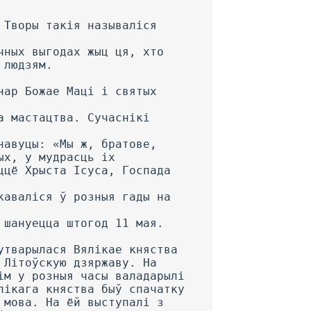
 Творы такія называліся
чных выгодах жыц ця, хто
 людзям.
нар Божае Маці і святых
а мастацтва. Сучаснікі
навуцы: «Мы ж, братове,
ых, у мудрасць іх
ццё Хрыста Ісуса, Госпада
каваліся ў розныя гады на
 шануецца штогод 11 мая.
утварылася Вялікае княства
 Літоўскую дзяржаву. На
ім у розныя часы валадарылі
лікага княства быў спачатку
 мова. На ёй выступалі з