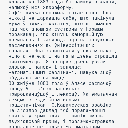
красавіка 1883 года ён пайшоў з жыцця,
надыхаўшыся хлараформу.
Соф’я цяжка перажыла гэтае гора. Яна
ніколі не даравала сабе, што пакінула
мужа ў цяжкую хвіліну, што не змагла
пад час апошняй сустрэчы ў Парыжы
пераканаць яго кінуць камерцыйную
дзейнасць і засяродзіцца на навуковых
даследваннях ды ўніверсітэцкіх
справах. Яна зачынілася ў сваім пакоі,
нічога не ела і на пяты дзень страціла
прытомнасць. Яшчэ праз дзень узяла
аловак і паперу і занялася
матэматычнымі разлікамі. Навука зноў
абуджала яе да жыцця.
30 жніўня 1883 года ў Адэсе распачаў
працу VII з’езд расейскіх
прыродазнаўцаў і лекараў. Матэматычная
секцыя з’езда была вельмі
прадстаўнічай. С.Кавалеўская зрабіла
на з’ездзе даклад “Аб пераламленні
святла ў крышталях” — вынік амаль
двухгадовай працы, і прадэманстравала
валоданне не толькі матэматычным