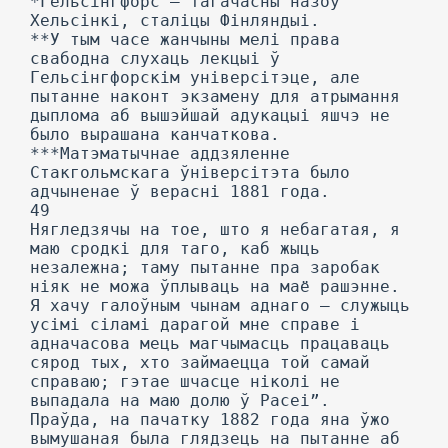
*Гельсінгфорс — тагачасны назоў
Хельсінкі, сталіцы Фінляндыі.
**У тым часе жанчыны мелі права
свабодна слухаць лекцыі ў
Гельсінгфорскім універсітэце, але
пытанне наконт экзамену для атрымання
дыплома аб вышэйшай адукацыі яшчэ не
было вырашана канчаткова.
***Матэматычнае аддзяленне
Стакгольмскага ўніверсітэта было
адчыненае ў верасні 1881 года.
49
Нягледзячы на тое, што я небагатая, я
маю сродкі для таго, каб жыць
незалежна; таму пытанне пра заробак
ніяк не можа ўплываць на маё рашэнне.
Я хачу галоўным чынам аднаго — служыць
усімі сіламі дарагой мне справе і
адначасова мець магчымасць працаваць
сярод тых, хто займаецца той самай
справаю; гэтае шчасце ніколі не
выпадала на маю долю ў Расеі”.
Праўда, на пачатку 1882 года яна ўжо
вымушаная была глядзець на пытанне аб