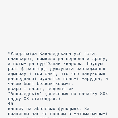
*Уладзіміра Каваледскага ўсё гэта,
наадварот, прывяло да нервовага зрыву,
а потым да сур’ёзнай хваробы. Пэўную
ролю $ развіцці душэўнага разладжання
адыграў і той факт, што яго навуковыя
даследванні рухаліся вельмі марудна, а
часам былі безвыкіковымі.
двары — лазні, вядомыя як
"Андрэедскія" (знесеныя на пачатку 80х
гадоў XX стагоддзя.).
46
ванняў па абэлевых функцыях. За
працяглы час яе паперы з матэматычнымі