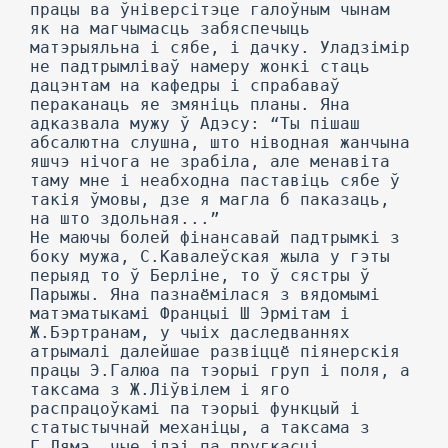
працы ва ўніверсітэце галоўным чынам
як на магчымасць забяспечыць
матэрыяльна і сябе, і дачку. Уладзімір
не падтрымліваў намеру жонкі стаць
дацэнтам на кафедры і спрабаваў
пераканаць яе змяніць планы. Яна
адказвала мужу ў Адэсу: “Ты пішаш
абсалютна слушна, што ніводная жанчына
яшчэ нічога не зрабіла, але менавіта
таму мне і неабходна паставіць сябе ў
такія ўмовы, дзе я магла б паказаць,
на што здольная...”
He маючы болей фінансавай падтрымкі з
боку мужа, С.Кавалеўская жыла у гэты
перыяд то ў Берліне, то ў сястры ў
Парыжы. Яна пазнаёмілася з вядомымі
матэматыкамі Францыі Ш Эрмітам і
Ж.Бэртранам, у чыіх даследваннях
атрымалі далейшае развіццё піянерскія
працы Э.Галюа па тэорыі груп і поля, а
таксама з Ж.Ліўвілем і яго
распрацоўкамі па тэорыі функцый і
статыстычнай механіцы, а таксама з
Г.Лямэ, чые ідэі па пругкасці