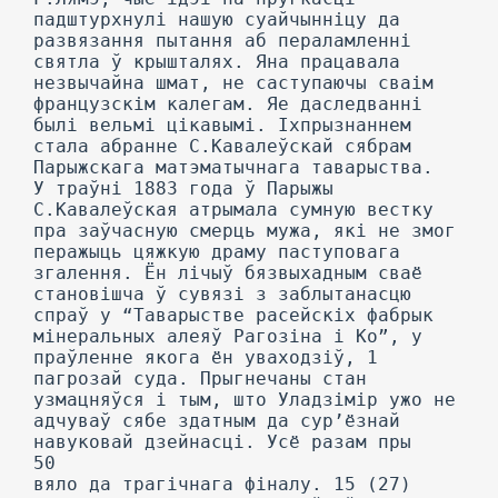
падштурхнулі нашую суайчынніцу да
развязання пытання аб пераламленні
святла ў крышталях. Яна працавала
незвычайна шмат, не саступаючы сваім
французскім калегам. Яе даследванні
былі вельмі цікавымі. Іхпрызнаннем
стала абранне С.Кавалеўскай сябрам
Парыжскага матэматычнага таварыства.
У траўні 1883 года ў Парыжы
С.Кавалеўская атрымала сумную вестку
пра заўчасную смерць мужа, які не змог
перажыць цяжкую драму паступовага
згалення. Ён лічыў бязвыхадным сваё
становішча ў сувязі з заблытанасцю
спраў у “Таварыстве расейскіх фабрык
мінеральных алеяў Рагозіна і Ко”, у
праўленне якога ён уваходзіў, 1
пагрозай суда. Прыгнечаны стан
узмацняўся і тым, што Уладзімір ужо не
адчуваў сябе здатным да сур’ёзнай
навуковай дзейнасці. Усё разам пры
50
вяло да трагічнага фіналу. 15 (27)