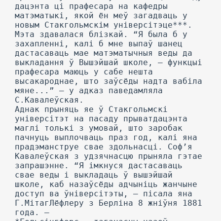
дацэнта ці прафесара на кафедры
матэматыкі, якой ён меў загадваць у
новым Стакгольмскім універсітэце***.
Мэта здавалася блізкай. “Я была б у
захапленні, калі б мне выпаў шанец
дастасаваць мае матэматычныя веды да
выкладання ў Вышэйшай школе, — функцыі
прафесара маюць у сабе нешта
высакароднае, што заўсёды надта вабіла
мяне...” — у адказ паведамляла
С.Кавалеўская.
Аднак прыняць яе ў Стакгольмскі
універсітэт на пасаду прыватдацэнта
маглі толькі з умовай, што заробак
пачнуць выплочваць праз год, калі яна
прадэманструе свае здольнасці. Соф’я
Кавалеўская з удзячнасцю прыняла гэтае
запрашэнне. “Я імкнуся дастасаваць
свае веды і выкладаць ў вышэйшай
школе, каб назаўсёды адчыніць жанчыне
доступ ва ўніверсітэты, — пісала яна
Г.МітагЛёфлеру з Берліна 8 жніўня 1881
года. —