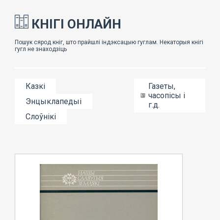
КНІГІ ОНЛАЙН
Казкі
Газеты,
часопісы і
Энцыклапедыі
г.д.
Слоўнікі