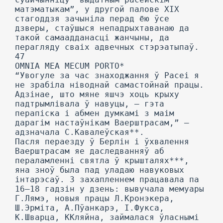
матэматыкам”, у другой палове XIX
стагоддзя зачыніла перад ёю ўсе
дзверы, стаўшыся непадрыхтаванаю да
такой самаадданасці жанчыны, да
перагляду сваіх адвечных стэрэатыпаў.
47
OMNIA MEA MECUM PORTO*
“Увогуле за час знаходжання ў Расеі я
не зрабіла ніводнай самастойнай працы.
Адзінае, што мяне яшчэ хоць крыху
падтрымлівала ў навуцы, — гэта
перапіска і абмен думкамі з маім
дарагім настаўнікам Ваерштрасам,” —
адзначала С.Кавалеўская**.
Пасля пераезду ў Берлін і ўхвалення
Ваерштрасам яе даследванняў аб
пераламленні святла ў крышталях***,
яна зноў была пад уладаю навуковых
інтарэсаў. 3 захапленнем працавала па
16—18 гадзін у дзень: вывучала мемуары
Г.Лямэ, новыя працы Л.Кронэкера,
Ш.Эрміта, А.Пўанкарэ, І.Фукса,
К.Шварца, ККляйна, займалася ўласнымі