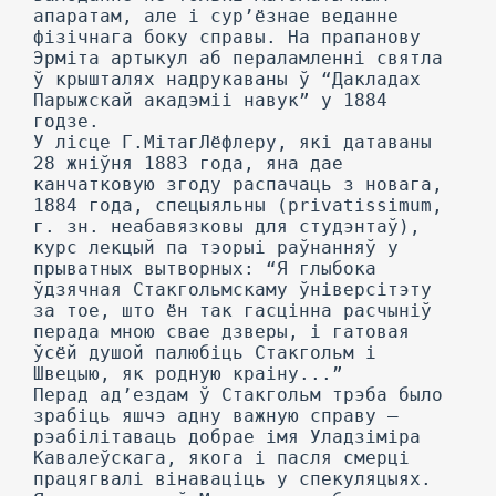
апаратам, але і сур’ёзнае веданне
фізічнага боку справы. На прапанову
Эрміта артыкул аб пераламленні святла
ў крышталях надрукаваны ў “Дакладах
Парыжскай акадэміі навук” у 1884
годзе.
У лісце Г.МітагЛёфлеру, які датаваны
28 жніўня 1883 года, яна дае
канчатковую згоду распачаць з новага,
1884 года, спецыяльны (privatissimum,
г. зн. неабавязковы для студэнтаў),
курс лекцый па тэорыі раўнанняў у
прыватных вытворных: “Я глыбока
ўдзячная Стакгольмскаму ўніверсітэту
за тое, што ён так гасцінна расчыніў
перада мною свае дзверы, і гатовая
ўсёй душой палюбіць Стакгольм і
Швецыю, як родную краіну...”
Перад ад’ездам ў Стакгольм трэба было
зрабіць яшчэ адну важную справу —
рэабілітаваць добрае імя Уладзіміра
Кавалеўскага, якога і пасля смерці
працягвалі вінаваціць у спекуляцыях.