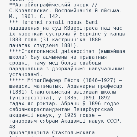
**Автобйографйческйй очерк //
С.Ковалевская. Воспомйнашія й пйсьма.
М., 1961. С. 142.
*** Нататкі гзтаіі працы былі
пададзеныя на суд КВаерштраса пад час
іх кароткай сустрэчы ў Берліне ў канцы
1880 года (31 кастрычніка 1880 —
пачатак студзеня 188!).
****Стакгольмскі дніверсітэт (вышэйшая
школа) быў адчынены на прыватныя
сродкі, таму мед больш свабоды
параднальна з дзяржаўнымі навучальнымі
установамі.
***** МітагЛёфлер Гёста (1846—1927) —
шведскі матэматык. Ардынарны прафесар
(1881) Стакгольмскай вышэйшай школы
(універсітэта), у 1886, 1891—1892
гадах яе рэктар. Абраны ў 1896 годзе
сябрамкарэспандэнтам Пецярбургскай
акадэміі наеук, у 1925 годзе —
ганаровым сябрам Акадэміі навук СССР.
48
прыватдацэнта Стакгольмскага