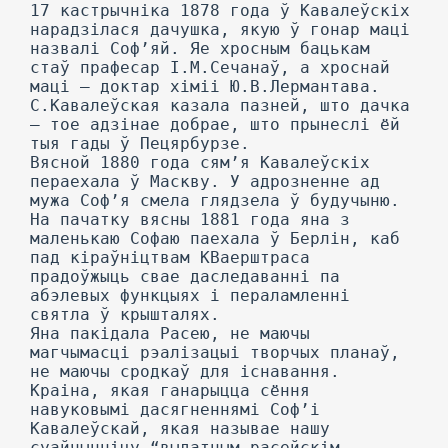
17 кастрычніка 1878 года ў Кавалеўскіх
нарадзілася дачушка, якую ў гонар маці
назвалі Соф’яй. Яе хросным бацькам
стаў прафесар І.М.Сечанаў, а хроснай
маці — доктар хіміі Ю.В.Лермантава.
С.Кавалеўская казала пазней, што дачка
— тое адзінае добрае, што прынеслі ёй
тыя гады ў Пецярбурзе.
Вясной 1880 года сям’я Кавалеўскіх
пераехала ў Маскву. У адрозненне ад
мужа Соф’я смела глядзела ў будучыню.
На пачатку вясны 1881 года яна з
маленькаю Софаю паехала ў Берлін, каб
пад кіраўніцтвам КВаерштраса
прадоўжыць свае даследаванні па
абэлевых функцыях і пераламленні
святла ў крышталях.
Яна пакідала Расею, не маючы
магчымасці рэалізацыі творчых планаў,
не маючы сродкаў для існавання.
Краіна, якая ганарыцца сёння
навуковымі дасягненнямі Соф’і
Кавалеўскай, якая называе нашу
суайчынніцу “выдатным расейскім