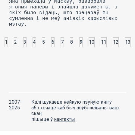
Яна прыехала ў Маскву, разабрала
ягоныя паперы і знайшла дакументы, з
якіх было відаць, што працаваў ён
сумленна і не меў аніякіх карыслівых
мэтаў.
1
2
3
4
5
6
7
8
9
10
11
12
13
2007-
Калі шукаеце нейкую пэўную кнігу
2025
або хочаце каб быў апублікаваны ваш
скан,
пішыце ў
кантакты