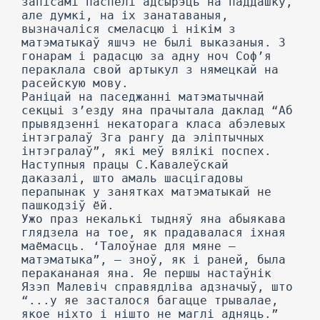
запісамі паспелі адсырэць на паддашку,
але думкі, на іх занатаваныя,
вызначаліся смеласцю і нікім з
матэматыкаў яшчэ не былі выказаныя. 3
гонарам і радасцю за адну ноч Соф’я
пераклала свой артыкул з нямецкай на
расейскую мову.
Раніцай на паседжанні матэматычнай
секцыі з’езду яна прачытала даклад “Аб
прывядзенні некаторага класа абэлевых
інтэгралаў 3га рангу да эліптычных
інтэгралаў”, які меў вялікі поспех.
Наступныя працы С.Кавалеўскай
даказалі, што амаль шасцігадовы
перапынак у занятках матэматыкай не
пашкодзіў ёй.
Ужо праз некалькі тыдняў яна абыякава
глядзела на тое, як прадавалася іхная
маёмасць. ‘Талоўнае для мяне —
матэматыка”, — зноў, як і раней, была
перакананая яна. Яе першы настаўнік
Язэп Малевіч справядліва адзначыў, што
“...у яе засталося багацце трывалае,
якое ніхто і нішто не маглі адняць.”