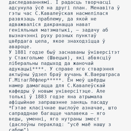
даследаваннямі. І радасць творчасці
адсунула ўсё на другі план. Менавіта ў
гэты час С.Кавалеўская насмелілася
развязаць праблему, да якой не
адважваліся дакранацца нават
геніяльныя матэматыкі, — задачу аб
вызначэнні руху розных пунктаў
цвёрдага цела, якое знаходзіцца ў
авароце.
У 1881 годзе быў заснаваны ўніверсітэт
у Стакгольме (Швецыя), які абвясціў
ліберальны падыход да жаночай
адукацыі****. У справе яго стварэння
актыўны ўдзел браў вучань К.Ваерштраса
Г.МітагЛёфлер*****. Ён меў цвёрды
намер дамагацца для С.Кавалеўскай
кафедры ў новым універсітэце. Але
толькі ў 1883 годзе яна атрымала
афіцыйнае запрашэнне заняць пасаду
*Гэтае класічнае выслоўе азначае, што
сапрадднае багацце чалавека — яго
веды, уменні, яго нутраны змест
(даслоўны пераклад: "усё маё нашу з
сабою").