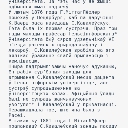
ўніверсітэта. За гэты час у яе жыцці
адбылося шмат падзеяў.
У лютым 1876 года Г.МіттагЛёфлер
прыехаў у Пецярбург, каб па даручэнні
К.Ваерштраса наведаць С.Кавалеўскую.
Гэта была іх першая сустрэча. Праз тры
гады малады прафесар Гельсінгфорскага*
ўніверсітэта быў сярод удзельнікаў VI
з’езда расейскіх прыродазнаўцаў і
лекараў. С.Кавалеўская зрабіла на яго
вялікае ўражанне сваёй прыгажосцю і
кемлівасцю.
Шчыра падтрымліваючы жаночую адукацыю,
ён рабіў сур’ёзныя захады для
атрымання С.Кавалеўскай месца дацэнта
ў Гельсінгфорскім універсітэце, але
сустрэў супрацьдзеянне ва
ўніверсітэцкіх колах. Афіцыйныя ўлады
былі не супраць жанчынвучоных
увогуле** і Кавалеўскай у прыватнасці.
Перашкаджала тое, што яна была з
Расеі.
У сакавіку 1881 года Г.МітагЛёфлер
прапанаваў С.Кавалеўскай заняць пасаду