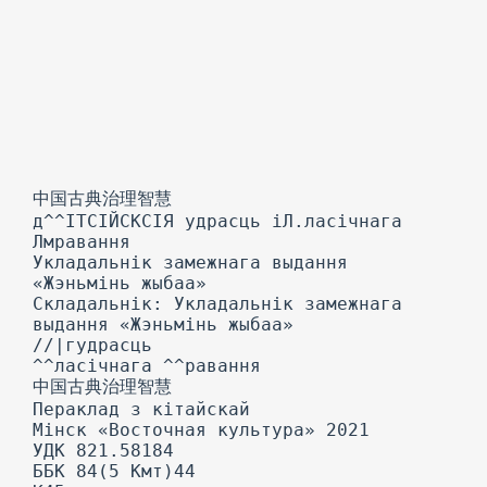
中国古典治理智慧
д^^ІТСІЙСКСІЯ удрасць іЛ.ласічнага
Лмравання
Укладальнік замежнага выдання
«Жэньмінь жыбаа»
Складальнік: Укладальнік замежнага
выдання «Жэньмінь жыбаа»
//|гудрасць
^^ласічнага ^^равання
中国古典治理智慧
Пераклад з кітайскай
Мінск «Восточная культура» 2021
УДК 821.58184
ББК 84(5 Кмт)44