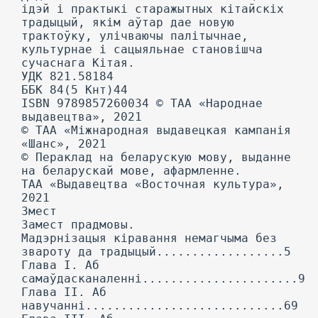
ідэй і практыкі старажытных кітайскіх
традыцый, якім аўтар дае новую
трактоўку, улічваючы палітычнае,
культурнае і сацыяльнае становішча
сучаснага Кітая.
УДК 821.58184
ББК 84(5 Кнт)44
ISBN 9789857260034 © ТАА «Народнае
выдавецтва», 2021
© ТАА «Міжнародная выдавецкая кампанія
«Шанс», 2021
© Пераклад на беларускую мову, выданне
на беларускай мове, афармленне.
ТАА «Выдавецтва «Восточная культура»,
2021
Змест
Замест прадмовы.
Мадэрнізацыя кіравання немагчыма без
звароту да традыцый..................5
Глава I. Аб
самаўдасканаленні......................9
Глава II. Аб
навучанні............................69