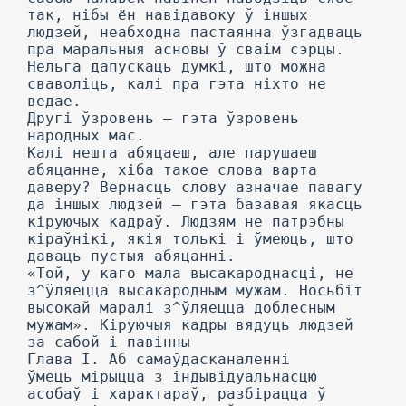
так, нібы ён навідавоку ў іншых
людзей, неабходна пастаянна ўзгадваць
пра маральныя асновы ў сваім сэрцы.
Нельга дапускаць думкі, што можна
сваволіць, калі пра гэта ніхто не
ведае.
Другі ўзровень — гэта ўзровень
народных мас.
Калі нешта абяцаеш, але парушаеш
абяцанне, хіба такое слова варта
даверу? Вернасць слову азначае павагу
да іншых людзей — гэта базавая якасць
кіруючых кадраў. Людзям не патрэбны
кіраўнікі, якія толькі і ўмеюць, што
даваць пустыя абяцанні.
«Той, у каго мала высакароднасці, не
з^ўляецца высакародным мужам. Носьбіт
высокай маралі з^ўляецца доблесным
мужам». Кіруючыя кадры вядуць людзей
за сабой і павінны
Глава I. Аб самаўдасканаленні
ўмець мірыцца з індывідуальнасцю
асобаў і характараў, разбірацца ў