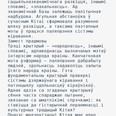
сацыяльнаэканамічнага развіцця, іншымі
словамі, «эпахальнасць». Ад
эканамічнай базы залежыць палітычная
надбудова. Агульная абстаноўка ў
сучасным Кітаі сфармавала разуменне
шляху развіцця, а таксама паэтапныя
мэты ў працэсе паляпшэння сістэмы
кіравання.
Замест прадмовы
Трэці крытэрый — «народнасць», іншымі
словамі, адпаведнасць вызначаных мэтаў
інтарэсам народа краіны. Канчатковая
мэта рэформаў — паляпшэнне дабрабыту
людзей, здольнасць задаволіць запыты
ўсяго народа краіны. Гэта
фундаментальны крытэрый праверкі
сістэмы дзяржаўнага кіравання і
патэнцыялу здольнасцяў кіраўнікоў.
Аднак адзін са згаданых крытэрыяў
сёння часта спараджае пытанне,
звязанае са шматлікімі спрэчкамі: як
ставіцца да гістарычнай пераемнасці і
культурных традыцый Кітая?
Працэс мадэрнізацыі Кітая мае адно