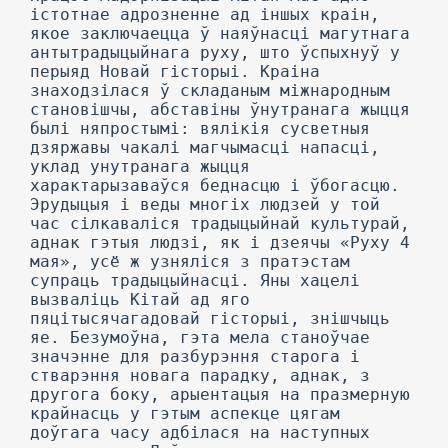
істотнае адрозненне ад іншых краін,
якое заключаецца ў наяўнасці магутнага
антытрадыцыйнага руху, што ўспыхнуў у
перыяд Новай гісторыі. Краіна
знаходзілася ў складаным міжнародным
становішчы, абставіны ўнутранага жыцця
былі няпростымі: вялікія сусветныя
дзяржавы чакалі магчымасці напасці,
уклад унутранага жыцця
характарызаваўся беднасцю і ўбогасцю.
Эрудыцыя і веды многіх людзей у той
час сілкаваліся традыцыйнай культурай,
аднак гэтыя людзі, як і дзеячы «Руху 4
мая», усё ж узняліся з пратэстам
супраць традыцыйнасці. Яны хацелі
вызваліць Кітай ад яго
пяцітысячагадовай гісторыі, знішчыць
яе. Безумоўна, гэта мела станоўчае
значэнне для разбурэння старога і
стварэння новага парадку, аднак, з
другога боку, арыентацыя на празмерную
крайнасць у гэтым аспекце цягам
доўгага часу адбілася на наступных