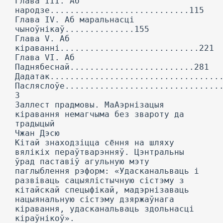
Глава III. Аб
народзе............................115
Глава IV. Аб маральнасці
чыноўнікаў..............155
Глава V. Аб
кіраванні............................221
Глава VI. Аб
Паднябеснай.........................281
Дадатак..................................
Пасляслоўе...............................
3
Заллест прадмовы. МаАэрнізацыя
кіравання немагчыма без звароту да
традыцый
Чжан Дэсю
Кітай знаходзіцца сёння на шляху
вялікіх пераўтварэнняў. Цэнтральны
ўрад паставіў агульную мэту
паглыблення рэформ: «Удасканальваць і
развіваць сацыялістычную сістэму з
кітайскай спецыфікай, мадэрнізаваць
нацыянальную сістэму дзяржаўнага
кіравання, удасканальваць здольнасці
кіраўнікоў».