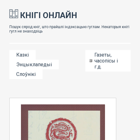
КНІГІ ОНЛАЙН
Казкі
Газеты,
часопісы і
Энцыклапедыі
г.д.
Слоўнікі