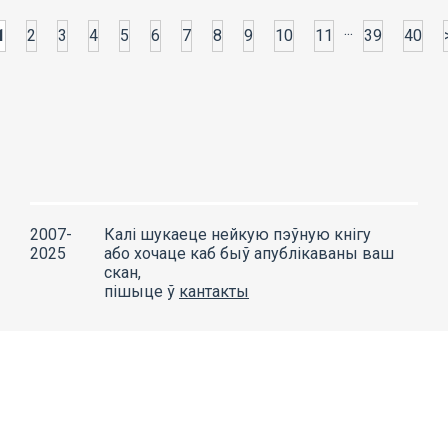
...
1
2
3
4
5
6
7
8
9
10
11
39
40
2007-
Калі шукаеце нейкую пэўную кнігу
2025
або хочаце каб быў апублікаваны ваш
скан,
пішыце ў
кантакты