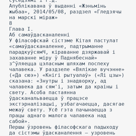
суседзямі і г.д.
Апублікавана ў выданні «Жэньмінь
жыбаа», 2014/05/08, раздзел «Гледзячы
на марскі міраж»
8
Глава I.
Аб самаўдасканаленні
У філасофскай сістэме Кітая пастулат
«самаўдасканаленне, падтрыманне
парадкуўсямЧ, кіраванне дзяржавай і
захаванне міру ў Паднябеснай»
з^ўляецца цэласным шляхам поспеху
чалавека. У раздзеле «Вялікае вучэнне»
(«Да сюэ») «Кнігі рытуалаў» («Лі цзы»)
сказана: «Знутры і знадворку, ад
чалавека да сям'і, затым да краіны і
свету. Асоба пастаянна
ўдасканальваецца ў працэсе
экстэрналізацыі, узбагачаецца, дасягае
межаў свету. Усё гэта пачынаецца з
працы аднаго малога чалавека над
сабой».
Першы ўзровень філасофскага падыходу
да сістэмы ўдасканалення — узровень