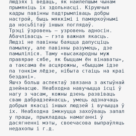
людзях і ведаць, як найлепшым чынам
прымяніць іх здольнасці. Кіруючыя
кадры павінны падтрымліваць добры
настрой, быць мяккімі і памяркоўнымі
да носьбітаў іншых поглядаў.
Трэці ўзровень — узровень адносін.
Абачлівасць — гэта важная якасць.
Людзі не павінны баяцца дапусціць
памылку, але павінны разумець, дзе
памыліліся. Таму «высакародны муж
правярае сябе, як быццам ён вінаваты»,
а таксама ён асцярожны, «быццам ідзе
па тонкім лёдзе, нібыта стаіць на краі
бездані».
Яшчэ больш аспектаў звязана з актыўнай
дзейнасцю. Неабходна навучыцца ісці ў
нагу з часам, кожны дзень развіваць
сваю дабрадзейнасць, умець адзначаць
добрыя якасці іншых людзей і вучыцца ў
іх. Неабходна імкнуцца захоўваць запал
у працы, прыкладаць намаганні ў
дасягненні мэты, своечасова выпраўляць
недахопы і г.д.