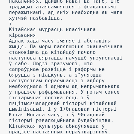
пакаленнях. Дайшло нават да таго, што
традыцыі атаясамляліся з феадальнымі
перажыткамі, ад якіх неабходна як мага
хутчэй пазбавіцца.
7
Кітайская мудрасць класічнага
кіравання
Аднак хада часу змяняе і абставіны
жыцця. Па меры паляпшэння эканамічнага
становішча да кітайцаў пачало
паступова вяртацца пачуццё ўпэўненасці
ў сабе. Людзі зразумелі, што
сапраўднае развіццё і рэформы не
бяруцца з ніадкуль, а з^ўляюцца
наступствам пераемнасці і адбору
неабходнага і адмовы ад непрымальнага
ў працэсе рэфармавання. У гэтым сэнсе
гістарычная логіка ёсць і ў
пяцітысячагадовай гісторыі кітайскай
цывілізацыі, і ў 170гадовай гісторыі
Кітая Новага часу, і ў 90гадовай
гісторыі рэвалюцыйнага будаўніцтва.
Кітайская культура абнаўляецца ў
працэсе пастаянных пераўтварэнняў.