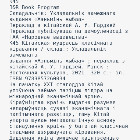
К45
B&R Book Program
Складальнік: Укладальнік замежнага
выдання «Жэньмінь жыбаа»
Пераклад з кітайскай А. У. Гардзей
Пераклад публікуецца па дамоўленасці з
ТАА «Народнае выдавецтва»
К45 Кітайская мудрасць класічнага
кіравання / склад.: Укладальнік
замежнага
выдання «Жэньмінь жыбаа» ; пераклад з
кітайскай А. У. Гардзей. Мінск :
Восточная культура, 2021. 320 с.: іл.
ISBN 9789857260034.
На пачатку XXI стагоддзя Кітай
упэўнена займае пазіцыю лідэра на
міжнароднай эканамічнай арэне.
Кіраўніцтва краіны выдатна разумее
непарыўнасць сувязі эканамічнага і
палітычнага развіцця, таму Кітай
упарта шукае метадалагічную аснову
станаўлення краіны ў багатай класічнай
спадчыне дзяржаўнага кіравання.
Дадзеная кніга змяшчае квінтэсенцыю