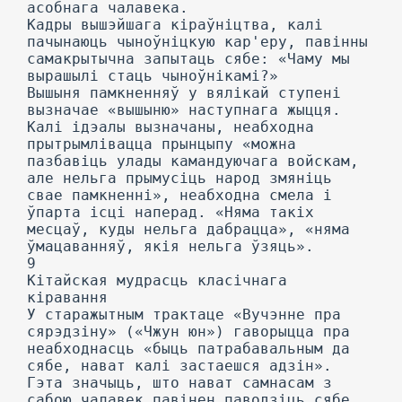
асобнага чалавека.
Кадры вышэйшага кіраўніцтва, калі
пачынаюць чыноўніцкую кар'еру, павінны
самакрытычна запытаць сябе: «Чаму мы
вырашылі стаць чыноўнікамі?»
Вышыня памкненняў у вялікай ступені
вызначае «вышыню» наступнага жыцця.
Калі ідэалы вызначаны, неабходна
прытрымлівацца прынцыпу «можна
пазбавіць улады камандуючага войскам,
але нельга прымусіць народ змяніць
свае памкненні», неабходна смела і
ўпарта ісці наперад. «Няма такіх
месцаў, куды нельга дабрацца», «няма
ўмацаванняў, якія нельга ўзяць».
9
Кітайская мудрасць класічнага
кіравання
У старажытным трактаце «Вучэнне пра
сярэдзіну» («Чжун юн») гаворыцца пра
неабходнасць «быць патрабавальным да
сябе, нават калі застаешся адзін».
Гэта значыць, што нават самнасам з
сабою чалавек павінен паводзіць сябе