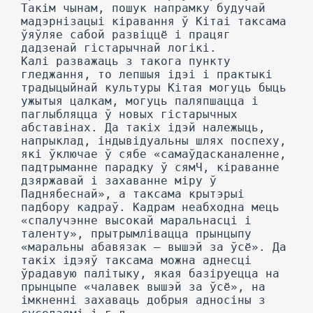
Такім чынам, пошук напрамку будучай
мадэрнізацыі кіравання ў Кітаі таксама
ўяўляе сабой развіццё і працяг
дадзенай гістарычнай логікі.
Калі разважаць з такога пункту
гледжання, то лепшыя ідэі і практыкі
традыцыйнай культуры Кітая могуць быць
ужытыя цалкам, могуць паляпшацца і
паглыбляцца ў новых гістарычных
абставінах. Да такіх ідэй належыць,
напрыклад, індывідуальны шлях поспеху,
які ўключае ў сябе «самаўдасканаленне,
падтрыманне парадку ў сямЧ, кіраванне
дзяржавай і захаванне міру ў
Паднябеснай», а таксама крытэрыі
падбору кадраў. Кадрам неабходна мець
«спалучэнне высокай маральнасці і
таленту», прытрымлівацца прынцыпу
«маральны абавязак — вышэй за ўсё». Да
такіх ідэяў таксама можна аднесці
ўрадавую палітыку, якая базіруецца на
прынцыпе «чалавек вышэй за ўсё», на
імкненні захаваць добрыя адносіны з