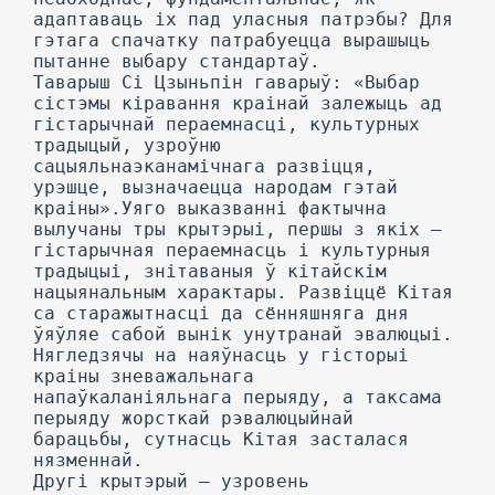
адаптаваць іх пад уласныя патрэбы? Для
гэтага спачатку патрабуецца вырашыць
пытанне выбару стандартаў.
Таварыш Сі Цзыньпін гаварыў: «Выбар
сістэмы кіравання краінай залежыць ад
гістарычнай пераемнасці, культурных
традыцый, узроўню
сацыяльнаэканамічнага развіцця,
урэшце, вызначаецца народам гэтай
краіны».Уяго выказванні фактычна
вылучаны тры крытэрыі, першы з якіх —
гістарычная пераемнасць і культурныя
традыцыі, знітаваныя ў кітайскім
нацыянальным характары. Развіццё Кітая
са старажытнасці да сённяшняга дня
ўяўляе сабой вынік унутранай эвалюцыі.
Нягледзячы на наяўнасць у гісторыі
краіны зневажальнага
напаўкаланіяльнага перыяду, а таксама
перыяду жорсткай рэвалюцыйнай
барацьбы, сутнасць Кітая засталася
нязменнай.
Другі крытэрый — узровень