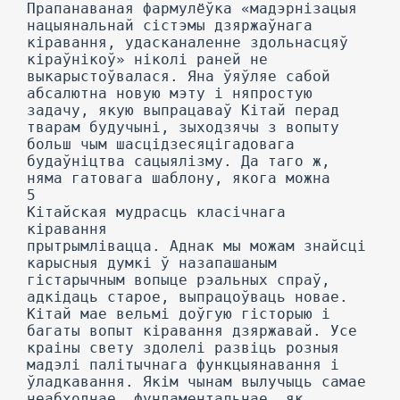
Прапанаваная фармулёўка «мадэрнізацыя
нацыянальнай сістэмы дзяржаўнага
кіравання, удасканаленне здольнасцяў
кіраўнікоў» ніколі раней не
выкарыстоўвалася. Яна ўяўляе сабой
абсалютна новую мэту і няпростую
задачу, якую выпрацаваў Кітай перад
тварам будучыні, зыходзячы з вопыту
больш чым шасцідзесяцігадовага
будаўніцтва сацыялізму. Да таго ж,
няма гатовага шаблону, якога можна
5
Кітайская мудрасць класічнага
кіравання
прытрымлівацца. Аднак мы можам знайсці
карысныя думкі ў назапашаным
гістарычным вопыце рэальных спраў,
адкідаць старое, выпрацоўваць новае.
Кітай мае вельмі доўгую гісторыю і
багаты вопыт кіравання дзяржавай. Усе
краіны свету здолелі развіць розныя
мадэлі палітычнага функцыянавання і
ўладкавання. Якім чынам вылучыць самае
неабходнае, фундаментальнае, як