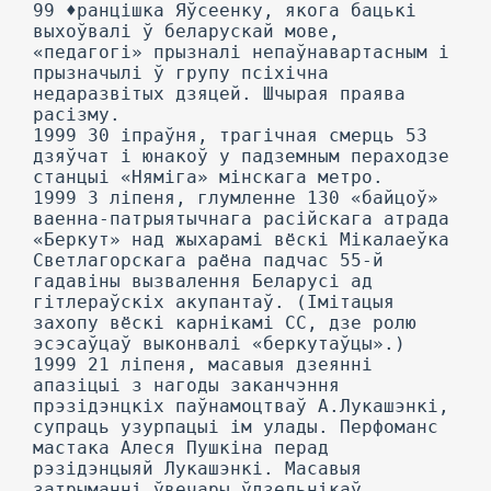
99 ♦ранцішка Яўсеенку, якога бацькі
выхоўвалі ў беларускай мове,
«педагогі» прызналі непаўнавартасным і
прызначылі ў групу псіхічна
недаразвітых дзяцей. Шчырая праява
расізму.
1999 30 іпраўня, трагічная смерць 53
дзяўчат і юнакоў у падземным пераходзе
станцыі «Няміга» мінскага метро.
1999 3 ліпеня, глумленне 130 «байцоў»
ваенна-патрыятычнага расійскага атрада
«Беркут» над жыхарамі вёскі Мікалаеўка
Светлагорскага раёна падчас 55-й
гадавіны вызвалення Беларусі ад
гітлераўскіх акупантаў. (Імітацыя
захопу вёскі карнікамі СС, дзе ролю
эсэсаўцаў выконвалі «беркутаўцы».)
1999 21 ліпеня, масавыя дзеянні
апазіцыі з нагоды заканчэння
прэзідэнцкіх паўнамоцтваў А.Лукашэнкі,
супраць узурпацыі ім улады. Перфоманс
мастака Алеся Пушкіна перад
рэзідэнцыяй Лукашэнкі. Масавыя
затрыманні ўвечары ўдзельнікаў