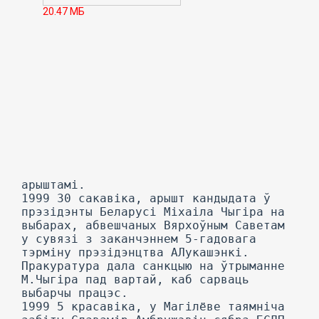
20.47 МБ
арыштамі.
1999 30 сакавіка, арышт кандыдата ў
прэзідэнты Беларусі Міхаіла Чыгіра на
выбарах, абвешчаных Вярхоўным Саветам
у сувязі з заканчэннем 5-гадовага
тэрміну прэзідэнцтва АЛукашэнкі.
Пракуратура дала санкцыю на ўтрыманне
М.Чыгіра пад вартай, каб сарваць
выбарчы працэс.
1999 5 красавіка, у Магілёве таямніча