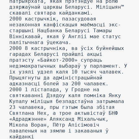
патрыярхата, якая прэтэндуе на ролю
дзяржаўнай царквы Беларусі. Міліцыян™
скавалі святара кайданкамі.
2000 кастрычкік, пазасудовая
незаконная канфіскацыя маёмасці экс-
старшыні Нацбанка Беларусі Тамары
Віннікавай, якая ў Англіі мае статус
палітычнага ўцекача.
2000 8 кастрычніка, ва ўсіх буйнейшых
гарадах Беларусі прайшлі акцыі
пратэсту «Байкот-2000» супраць
недэмакратычных выбараў у парламент. У
іх узялі удзел каля 10 тысяч чалавек.
Прыцягнуты да адміністрацыйнай
адказнасці болей за 200 чалавек.
2000 1 лістапада, у Гродне на
святкаванні Дзядоу каля помніка Янку
Купалу міліцыя безпадстаўна затрымала
23 чалавека, пры гэтым была збітая
Святлана Hex, а трое актывістаў БНФ
«Адраджэнне» Аляксанд Міхальчык,
Мікола Воран, Пётр Апісімовіч
паваленыя на зямлю і закаваныя ў
кайданкі