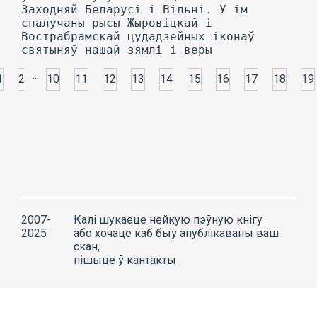
Заходняй Беларусі і Вільні. У ім
спалучаны рысы Жыровіцкай і
Вострабрамскай цудадзейных іконаў
...
1
2
10
11
12
13
14
15
16
17
18
19
2007-
Калі шукаеце нейкую пэўную кнігу
2025
або хочаце каб быў апублікаваны ваш
скан,
пішыце ў
кантакты