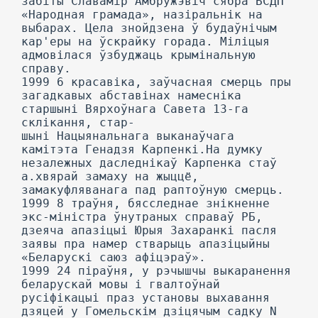
забіты Славамір Амбружэвіч сябра БСДП
«Народная грамада», назіральнік на
выбарах. Цела знойдзена ў будаўнічым
кар'еры на ўскрайку горада. Міліцыя
адмовілася ўзбуджаць крымінальную
справу.
1999 6 красавіка, заўчасная смерць пры
загадкавых абставінах намесніка
старшыні Вярхоўнага Савета 13-га
склікання, стар-
шыні Нацыянальнага выканаўчага
камітэта Генадзя Карпенкі.На думку
незалежных даследнікаў Карпенка стаў
а.хвярай замаху на жыццё,
замакуфляванага пад раптоўную смерць.
1999 8 траўня, бясследнае знікненне
экс-міністра ўнутраных справаў РБ,
дзеяча апазіцыі Юрыя Захаранкі пасля
заявы пра намер стварыць апазіцыйны
«Беларускі саюз афіцэраў».
1999 24 піраўня, у рэчышчы выкаранення
беларускай мовы і гвалтоўнай
русіфікацыі праз установы выхавання
дзяцей у Гомельскім дзіцячым садку N