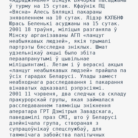
«Адраджэньне» Вінцук Вячорка пасаджаны
ў турму на 15 сутак. Кфаўнік ПЦ
«Вясна» Алесь Бяляцкі пакараны
зняволеннем на 10 сутак. Лідэр КХПБНФ
Юрась Беленькі асуджаны на 15 сутак.
2001 18 траўня, міліцыя разганяла ў
Мінску арганізаваны АГП «ланцуг
неабыякавых людзей», якія трымалі
партрэты бясследна зніклых. Шмат
удзельнікаў акцыі было збіта
пераапранутымі ў цывільнае
міліцыянтамі. Летам і ў верасні акцыя
«ланцуг неабыякавых людзей» прайшла па
ўсіх гарадах Беларусі. Улады замест
неабходнага расследавання і пакарання
вінаватых адказвалі рэпрэсіямі.
2001 11 чэрвеня, два следчых са складу
пракурорскай групы, якая займалася
расследаваннем таямніцы знікнення
аператара ГРТ Дзмітрыя Завадскага,
паведамілі праз СМІ, што ў Беларусі
дзейнічала група, створаная з
супрацоўнікаў спецслужбаў, для
таямнічага забойства палітычных