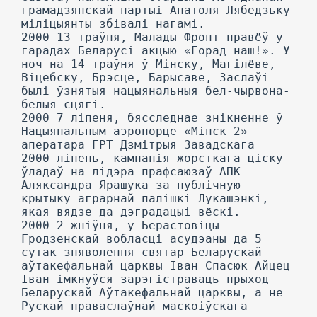
грамадзянскай партыі Анатоля Лябедзьку
міліцыянты збівалі нагамі.
2000 13 траўня, Малады Фронт правёў у
гарадах Беларусі акцыю «Горад наш!». У
ноч на 14 траўня ў Мінску, Магілёве,
Віцебску, Брэсце, Барысаве, Заслаўі
былі ўзнятыя нацыянальныя бел-чырвона-
белыя сцягі.
2000 7 ліпеня, бясследнае знікненне ў
Нацыянальным аэропорце «Мінск-2»
аператара ГРТ Дзмітрыя Завадскага
2000 ліпень, кампанія жорсткага ціску
ўладаў на лідэра прафсаюзаў АПК
Аляксандра Ярашука за публічную
крытыку аграрнай палішкі Лукашэнкі,
якая вядзе да дэградацыі вёскі.
2000 2 жніўня, у Берастовіцы
Гродзенскай вобласці асудэаны да 5
сутак зняволення святар Беларускай
аўтакефальнай царквы Іван Спасюк Айцец
Іван імкнуўся зарэгістраваць прыход
Беларускай Аўтакефальнай царквы, а не
Рускай праваслаўнай маскоіўскага