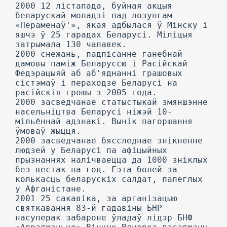
2000 12 лістапада, буйная акцыя
беларускай моладзі пад лозунгам
«Пераменаў'», якая адбылася ў Мінску і
яшчэ ў 25 гарадах Беларусі. Міліцыя
затрымала 130 чалавек.
2000 снежань, падпісанне ганебнай
дамовы паміж Беларуссю і Расійскай
Федэрацыяй аб аб'яднанні грашовых
сістэмаў і пераходзе Беларусі на
расійскія грошы з 2005 года.
2000 засведчанае статыстыкай змяншэнне
насельніцтва Беларусі ніжэй 10-
мільённай адзнакі. Вынік пагоршання
ўмоваў жыцця.
2000 засведчанае бясследнае знікненне
людзей у Беларусі па афіцыйных
прызнаннях налічваецца да 1000 зніклых
без вестак на год. Гэта болей за
колькасць беларускіх салдат, палеглых
у Афганістане.
2001 25 сакавіка, за арганізацыю
святкавання 83-й гадавіны БНР
насуперак забароне ўладаў лідэр БНФ