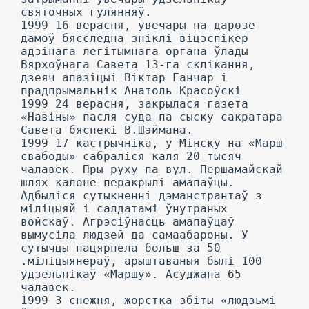
святочных гулянняў.
1999 16 верасня, увечары па дарозе
дамоў бясследна зніклі віцэспікер
адзінага легітымнага органа ўлады
Вярхоўнага Савета 13-га склікання,
дзеяч апазіцыі Віктар Ганчар і
прадпрымальнік Анатоль Красоўскі
1999 24 верасня, закрылася газета
«Навіны» пасля суда па сыску сакратара
Савета бяспекі В.Шэймана.
1999 17 кастрычніка, у Мінску на «Марш
свабоды» сабраліся каля 20 тысяч
чалавек. Пры руху па вул. Першамайскай
шлях калоне перакрылі амапаўцы.
Адбыліся сутыкненні дэманстрантаў з
міліцыяй і салдатамі ўнутраных
войскаў. Агрэсіўнасць амапаўцаў
вымусіла людзей да самаабароны. У
сутычцы пацярпела больш за 50
.міліцыянераў, арыштаваныя былі 100
удзельнікаў «Маршу». Асуджана 65
чалавек.
1999 3 снежня, жорстка збіты «людзьмі