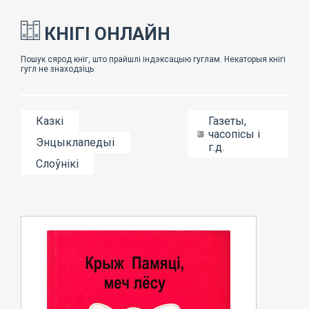
КНІГІ ОНЛАЙН
Казкі
Газеты,
часопісы і
Энцыклапедыі
г.д.
Слоўнікі