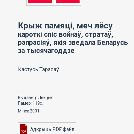
Крыж памяці, меч лёсу
кароткі спіс войнаў, стратаў,
рэпрэсіяў, якія зведала Беларусь
за тысячагоддзе
Кастусь Тарасаў
Выдавец: Лекцыя
Памер: 119с.
Мінск 2001