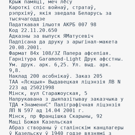
Крыж памяці, меч лёсу
Кароткі спіс войнаў, стратаў,
рэпрхіяў, якія зведала Беларусь за
тысячагоддзе
Падаткавая ілыотя АКРБ 007 98
Код 22.11.20.650
Адказны за выпуск ЯМатусевіч
Падпісана да друку з арыгінал-макета
20.08.2001.
Фармат 84х 108/3Z Папера афсепіая.
Гарнітура Garamond-Light Друк афсстны.
Ум. друк. арк. 6,25. Ул. выд. арк.
9,8.
Наклад 200 асобнікаў. Заказ 205
ТАА «Лскцыя» Выдавецкая ліцэнзія ЛВ N
223 ад 25021998
Мінск, вул Старажоуская, 5
Налрукавана з дыяпазітывау заказчыка у
ТДА •ЗнаменнС" Паліграфічная ліцэнзія
ЛП N 597 ад 14.04 2001 г.
Мінск, пр Францішка Скарыны, 92
Маці Божая Казельская
Абраз створаны ў сталінскім канцлагеры
ў Казельску ў 1940 годзе вязнямі з