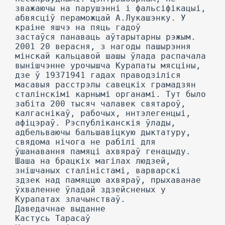
зважаючы на парушэнні і фальсіфікацыі,
абвясціў пераможцай А.Лукашэнку. У
краіне яшчэ на пяць гадоў
застаўся панаваць аўтарытарны рэжым.
2001 20 верасня, з нагоды пашырэння
мінскай кальцавой шашы ўлада распачала
вынішчэнне урочышча Курапаты мясціны,
дзе ў 1937­1941 гадах праводзіліся
масавыя расстрэлы савецкіх грамадзян
сталінскімі карнымі органамі. Тут было
забіта 200 тысяч чалавек святароў,
калгаснікаў, рабочых, ннтэлегенцыі,
афіцэраў. Рэспубліканскія ўлады,
адбельваючы бальшавіцкую дыктатуру,
свядома нічога не рабілі для
ўшанавання памяці ахвяраў генацыду.
Шаша на брацкіх магілах людзей,
знішчаных сталіністамі, варварскі
здзек над памяццю ахвяраў, прыхаванае
ўхваленне ўладай здзейсненых у
Курапатах злачынстваў.
Даведачнае выданне
Кастусь Тарасаў