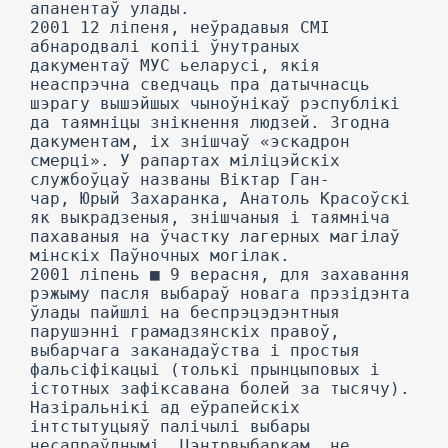
апанентаў улады.
2001 12 ліпеня, неўрадавыя СМІ
абнародвалі копіі ўнутраных
дакументаў МУС ьеларусі, якія
неаспрэчна сведчаць пра датычнасць
шэрагу вышэйшых чыноўнікаў рэспублікі
да таямніцы знікнення людзей. Згодна
дакументам, іх знішчаў «эскадрон
смерці». У рапартах міліцэйскіх
службоўцаў названы Віктар Ган-
чар, Юрый Захаранка, Анатоль Красоўскі
як выкрадзеныя, знішчаныя і таямніча
пахаваныя на ўчастку лагерных магілаў
мінскіх Паўночных могілак.
2001 ліпень ■ 9 верасня, для захавання
рэжыму пасля выбараў новага прэзідэнта
ўлады пайшлі на беспрэцэдэнтныя
парушэнні грамадзянскіх правоў,
выбарчага заканадаўства і простыя
фальсіфікацыі (толькі прынцыповых і
істотных зафіксавана болей за тысячу).
Назіральнікі ад еўрапейскіх
інтстытуцыяў палічылі выбары
несапраўднымі. Цэнтрвыбаркам, не