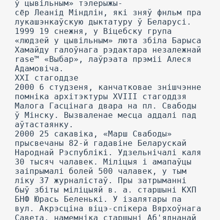
ў цывільным» тэлерыжы-
сёр Леанід Міндлін, які зняў фнльм пра
лукашэнкаўскую дыктатуру ў Беларусі.
1999 19 снежня, у Віцебску група
«людзей у цывільным» люта збіла Барыса
Хамайду галоўнага рэдактара незалежнай
ra­se™ «Выбар», лаўрэата прэміі Алеся
Адамовіча.
XXI стагоддзе
2000 6 студзеня, канчатковае знішчэнне
помніка архітэктуры XVIII стагоддзя
Малога Гасцінага двара на пл. Свабоды
ў Мінску. Вызваленае месца аддалі пад
аўтастаянку.
2000 25 сакавіка, «Марш Свабоды»
прысвечаны 82-й гадавіне Беларускай
Народнай Рэспублікі. Удзельнічалі каля
30 тысяч чалавек. Міліцыя і амапаўцы
заіпрымалі болей 500 чалавек, у тым
ліку 37 журналістаў. Пры затрыманні
быў збіты міліцыяй в. а. старшыні КХП
БНФ Юрась Беленькі. У ізалятары па
вул. Акрэсціна віцэ-спікера Вярхоўнага
Савета, намемніка старшыні Аб'яднанай