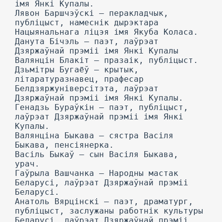
імя Янкі Купалы.
Лявон Баршчэўскі — перакладчык,
публіцыст, намеснік дырэктара
Нацыянальнага ліцэя імя Якуба Коласа.
Данута Бічэль — паэт, лаўрэат
Дзяржаўнай прэміі імя Янкі Купалы
Валянцін Блакіт — празаік, публіцыст.
Дзьмітры Бугаёў — крытык,
літаратуразнавец, прафесар
Белдзяржуніверсітэта, лаўрэат
Дзяржаўнай прэміі імя Янкі Купалы.
Генадзь Бураўкін — паэт, публіцыст,
лаўрэат Дзяржаўнай прэміі імя Янкі
Купалы.
Валянціна Быкава — сястра Васіля
Быкава, пенсіянерка.
Васіль Быкаў — сын Васіля Быкава,
урач.
Гаўрыла Вашчанка — Народны мастак
Беларусі, лаўрэат Дзяржаўнай прэміі
Беларусі.
Анатоль Вярцінскі — паэт, драматург,
публіцыст, заслужаны работнік культуры
Беларусі, лаўрэат Дзяржаўнай прэміі