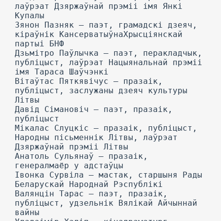
лаўрэат Дзяржаўнай прэміі імя Янкі
Купалы
Зянон Пазняк — паэт, грамадскі дзеяч,
кіраўнік КансерватыўнаХрысціянскай
партыі БНФ
Дзьмітро Паўлычка — паэт, перакладчык,
публіцыст, лаўрэат Нацыянальнай прэміі
імя Тараса Шаўчэнкі
Вітаўтас Пяткявічус — празаік,
публіцыст, заслужаны дзеяч культуры
Літвы
Давід Сімановіч — паэт, празаік,
публіцыст
Мікалас Слуцкіс — празаік, публіцыст,
Народны пісьменнік Літвы, лаўрэат
Дзяржаўнай прэміі Літвы
Анатоль Сульянаў — празаік,
генералмаёр у адстаўцы
Івонка Сурвіла — мастак, старшыня Рады
Беларускай Народнай Рэспублікі
Валянцін Тарас — паэт, празаік,
публіцыст, удзельнік Вялікай Айчыннай
вайны