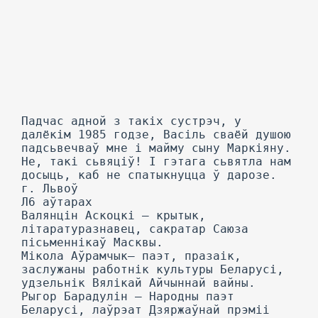
Падчас адной з такіх сустрэч, у
далёкім 1985 годзе, Васіль сваёй душою
падсьвечваў мне і майму сыну Маркіяну.
He, такі сьвяціў! I гэтага сьвятла нам
досыць, каб не спатыкнуцца ў дарозе.
г. Львоў
Л6 аўтарах
Валянцін Аскоцкі — крытык,
літаратуразнавец, сакратар Саюза
пісьменнікаў Масквы.
Мікола Аўрамчык— паэт, празаік,
заслужаны работнік культуры Беларусі,
удзельнік Вялікай Айчыннай вайны.
Рыгор Барадулін — Народны паэт
Беларусі, лаўрэат Дзяржаўнай прэміі