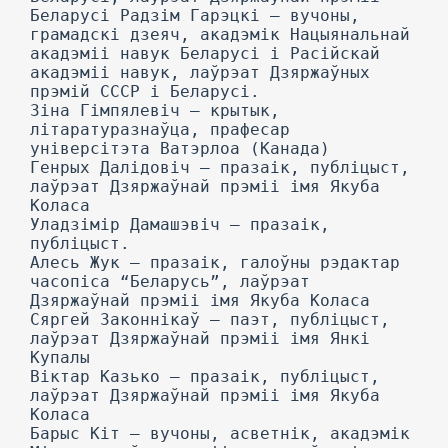
Беларусі Радзім Гарэцкі — вучоны,
грамадскі дзеяч, акадэмік Нацыянальнай
акадэміі навук Беларусі і Расійскай
акадэміі навук, лаўрэат Дзяржаўных
прэмій СССР і Беларусі.
Зіна Гімпялевіч — крытык,
літаратуразнаўца, прафесар
універсітэта Ватэрлоа (Канада)
Генрых Далідовіч — празаік, публіцыст,
лаўрэат Дзяржаўнай прэміі імя Якуба
Коласа
Уладзімір Дамашэвіч — празаік,
публіцыст.
Алесь Жук — празаік, галоўны рэдактар
часопіса “Беларусь”, лаўрэат
Дзяржаўнай прэміі імя Якуба Коласа
Сяргей Законнікаў — паэт, публіцыст,
лаўрэат Дзяржаўнай прэміі імя Янкі
Купалы
Віктар Казько — празаік, публіцыст,
лаўрэат Дзяржаўнай прэміі імя Якуба
Коласа
Барыс Кіт — вучоны, асветнік, акадэмік