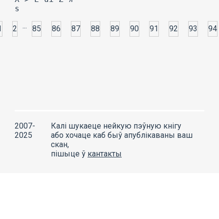
...
1
2
85
86
87
88
89
90
91
92
93
94
2007-
Калі шукаеце нейкую пэўную кнігу
2025
або хочаце каб быў апублікаваны ваш
скан,
пішыце ў
кантакты