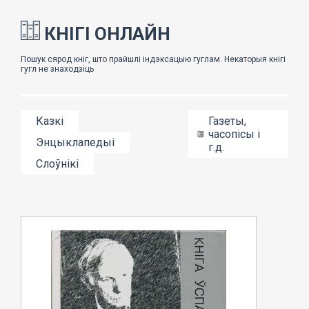
КНІГІ ОНЛАЙН
Казкі
Газеты,
часопісы і
Энцыклапедыі
г.д.
Слоўнікі