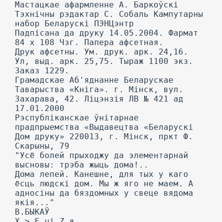
Мастацкае афармленне А. Баркоўскі
Тэхнічны рэдактар С. Собаль Кампутарны
набор Беларускі ПЭНЦэнтр
Падпісана да друку 14.05.2004. Фармат
84 х 108 Чзг. Папера афсетная.
Друк афсетны. Ум. друк. арк. 24,16.
Ул, выд. арк. 25,75. Тыраж 1100 экз.
Заказ 1229.
Грамадскае Аб'яднанне Беларускае
Таварыства «Кніга». г. Мінск, вул.
Захарава, 42. Ліцэнзія ЛВ № 421 ад
17.01.2000
Рэспубліканскае ўнітарнае
прадпрыемства «Выдавецтва «Беларускі
Дом друку» 220013, г. Мінск, пркт Ф.
Скарыны, 79
"Усё болей прыходжу да элементарнай
высновы: трэба жыць дома!..
Дома лепей. Канешне, для тых у каго
ёсць людскі дом. Мы ж яго не маем. А
адносіны да бяздомных у свеце вядома
якія..."
В.БЫКАЎ
X > Е ui Z я