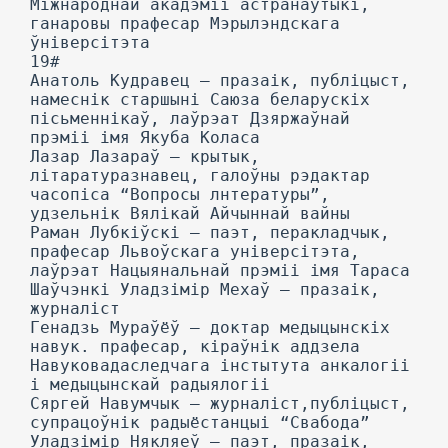
Міжнароднай акадэміі астранаўтыкі,
ганаровы прафесар Мэрылэндскага
ўніверсітэта
19#
Анатоль Кудравец — празаік, публіцыст,
намеснік старшыні Саюза беларускіх
пісьменнікаў, лаўрэат Дзяржаўнай
прэміі імя Якуба Коласа
Лазар Лазараў — крытык,
літаратуразнавец, галоўны рэдактар
часопіса “Вопросы лнтературы”,
удзельнік Вялікай Айчыннай вайны
Раман Лубкіўскі — паэт, перакладчык,
прафесар Львоўскага універсітэта,
лаўрэат Нацыянальнай прэміі імя Тараса
Шаўчэнкі Уладзімір Мехаў — празаік,
журналіст
Генадзь Мураўёў — доктар медыцынскіх
навук. прафесар, кіраўнік аддзела
Навуковадаследчага інстытута анкалогіі
і медыцынскай радыялогіі
Сяргей Навумчык — журналіст,публіцыст,
супрацоўнік радыёстанцыі “Свабода”
Уладзімір Някляеў — паэт, празаік,