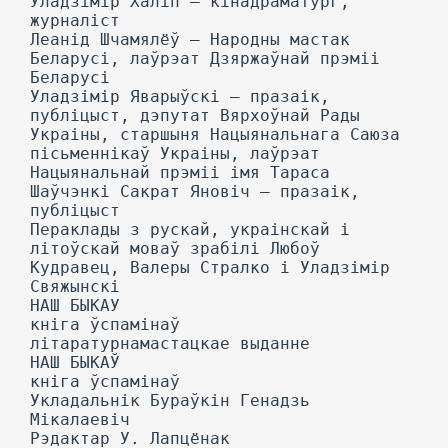
Уладзімір Халіп — кінадраматург,
журналіст
Леанід Шчамялёў — Народны мастак
Беларусі, лаўрэат Дзяржаўнай прэміі
Беларусі
Уладзімір Яварыўскі — празаік,
публіцыст, дэпутат Вярхоўнай Рады
Украіны, старшыня Нацыянальнага Саюза
пісьменнікаў Украіны, лаўрэат
Нацыянальнай прэміі імя Тараса
Шаўчэнкі Сакрат Яновіч — празаік,
публіцыст
Пераклады з рускай, украінскай і
літоўскай моваў зрабілі Любоў
Кудравец, Валеры Стралко і Уладзімір
Свяжынскі
НАШ БЫКАУ
кніга ўспамінаў
літаратурнамастацкае выданне
НАШ БЫКАЎ
кніга ўспамінаў
Укладальнік Бураўкін Генадзь
Мікалаевіч
Рэдактар У. Лапцёнак