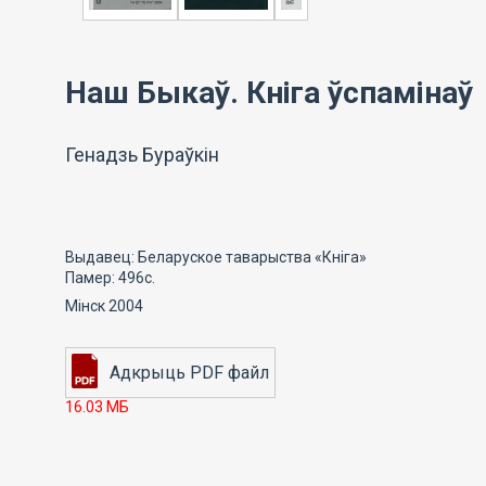
Наш Быкаў. Кніга ўспамінаў
Генадзь Бураўкін
Выдавец: Беларуское таварыства «Кніга»
Памер: 496с.
Мінск 2004
16.03 МБ