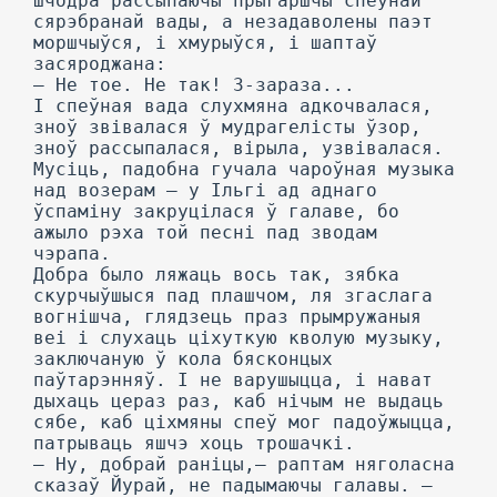
шчодра рассыпаючы прыгаршчы спеўнай
сярэбранай вады, а незадаволены паэт
моршчыўся, і хмурыўся, і шаптаў
засяроджана:
— He тое. He так! 3-зараза...
I спеўная вада слухмяна адкочвалася,
зноў звівалася ў мудрагелісты ўзор,
зноў рассыпалася, вірыла, узвівалася.
Мусіць, падобна гучала чароўная музыка
над возерам — у Ільгі ад аднаго
ўспаміну закруцілася ў галаве, бо
ажыло рэха той песні пад зводам
чэрапа.
Добра было ляжаць вось так, зябка
скурчыўшыся пад плашчом, ля згаслага
вогнішча, глядзець праз прымружаныя
веі і слухаць ціхуткую кволую музыку,
заключаную ў кола бясконцых
паўтарэнняў. I не варушыцца, і нават
дыхаць цераз раз, каб нічым не выдаць
сябе, каб ціхмяны спеў мог падоўжыцца,
патрываць яшчэ хоць трошачкі.
— Ну, добрай раніцы,— раптам няголасна
сказаў Йурай, не падымаючы галавы. —