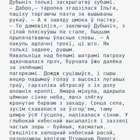
Дубыніч толькі заскрыгатаў зубамі.
— Дабро,— таропка згадзілася Ільга,
паціху торгаючы паэта за вышываны
рукаў. — А я завяду цмока ў пастку.
— To дамовіліся,— заключыў Дубыніч, з
сілай пляснуўшы па стале, быццам
прыпячатваючы ўласныя словы. — А
пакуль адпачні трохі, ці што. Як
толькі заднее, рушым.
Навальніца над белымі шатрамі патроху
адкочвалася прэч, бурчала ўжо далёка
за зялёнымі
пагоркамі. Дождж суцішыўся, і сыры
вецер падымаў голаў з высокіх лугавых
траў, гарэзліва абтрасаў з іх долу
апошнія кроплі. Хмара мінула, адкрыла
цёмнае сіняе неба, яшчэ злёгку
кранутае барваю з захаду. Сонца села,
зусім схавалася за ўзгор'ем, таму
цемра ўсё гусцела, налівалася сінню. У
глыбокай нябеснай высыпаліся і заззялі
частыя зоры — буйныя, касматыя.
Свяціліся халоднай нябеснай расой,
пазначаючы вялікую Птушыную Дарогу,