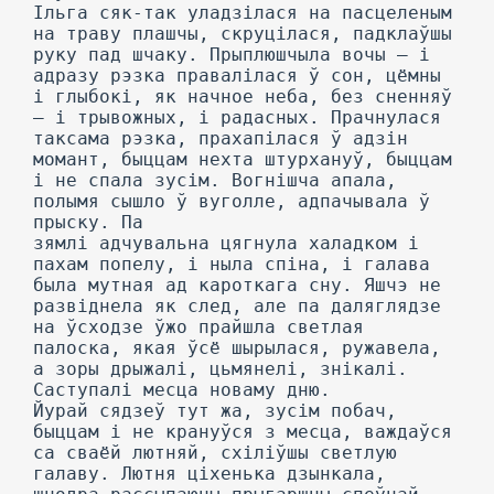
Ільга сяк-так уладзілася на пасцеленым
на траву плашчы, скруцілася, падклаўшы
руку пад шчаку. Прыплюшчыла вочы — і
адразу рэзка правалілася ў сон, цёмны
і глыбокі, як начное неба, без сненняў
— і трывожных, і радасных. Прачнулася
таксама рэзка, прахапілася ў адзін
момант, быццам нехта штурхануў, быццам
і не спала зусім. Вогнішча апала,
полымя сышло ў вуголле, адпачывала ў
прыску. Па
зямлі адчувальна цягнула халадком і
пахам попелу, і ныла спіна, і галава
была мутная ад кароткага сну. Яшчэ не
развіднела як след, але па даляглядзе
на ўсходзе ўжо прайшла светлая
палоска, якая ўсё шырылася, ружавела,
а зоры дрыжалі, цьмянелі, знікалі.
Саступалі месца новаму дню.
Йурай сядзеў тут жа, зусім побач,
быццам і не крануўся з месца, важдаўся
са сваёй лютняй, схіліўшы светлую
галаву. Лютня ціхенька дзынкала,