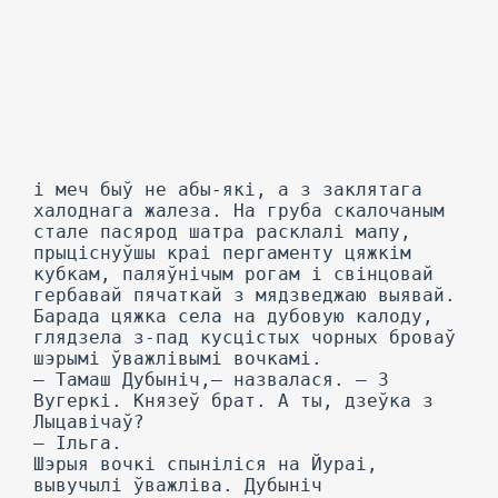
і меч быў не абы-які, а з заклятага
халоднага жалеза. На груба скалочаным
стале пасярод шатра расклалі мапу,
прыціснуўшы краі пергаменту цяжкім
кубкам, паляўнічым рогам і свінцовай
гербавай пячаткай з мядзведжаю выявай.
Барада цяжка села на дубовую калоду,
глядзела з-пад кусцістых чорных броваў
шэрымі ўважлівымі вочкамі.
— Тамаш Дубыніч,— назвалася. — 3
Вугеркі. Князеў брат. А ты, дзеўка з
Лыцавічаў?
— Ільга.
Шэрыя вочкі спыніліся на Йураі,
вывучылі ўважліва. Дубыніч