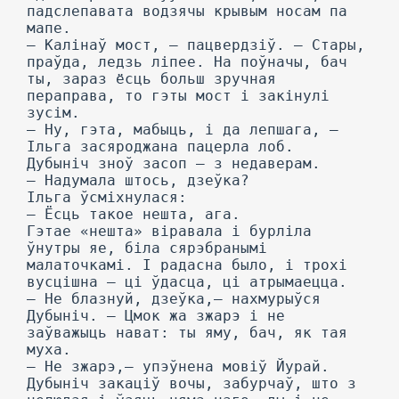
падслепавата водзячы крывым носам па
мапе.
— Калінаў мост, — пацвердзіў. — Стары,
праўда, ледзь ліпее. На поўначы, бач
ты, зараз ёсць больш зручная
пераправа, то гэты мост і закінулі
зусім.
— Ну, гэта, мабыць, і да лепшага, —
Ільга засяроджана пацерла лоб.
Дубыніч зноў засоп — з недаверам.
— Надумала штось, дзеўка?
Ільга ўсміхнулася:
— Ёсць такое нешта, ага.
Гэтае «нешта» віравала і бурліла
ўнутры яе, біла сярэбранымі
малаточкамі. I радасна было, і трохі
вусцішна — ці ўдасца, ці атрымаецца.
— He блазнуй, дзеўка,— нахмурыўся
Дубыніч. — Цмок жа зжарэ і не
заўважыць нават: ты яму, бач, як тая
муха.
— He зжарэ,— упэўнена мовіў Йурай.
Дубыніч закаціў вочы, забурчаў, што з