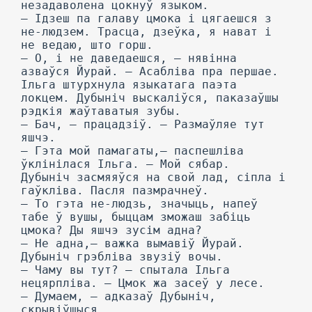
незадаволена цокнуў языком.
— Ідзеш па галаву цмока і цягаешся з
не-людзем. Трасца, дзеўка, я нават і
не ведаю, што горш.
— О, і не даведаешся, — нявінна
азваўся Йурай. — Асабліва пра першае.
Ільга штурхнула языкатага паэта
локцем. Дубыніч выскаліўся, паказаўшы
рэдкія жаўтаватыя зубы.
— Бач, — працадзіў. — Размаўляе тут
яшчэ.
— Гэта мой памагаты,— паспешліва
ўклінілася Ільга. — Мой сябар.
Дубыніч засмяяўся на свой лад, сіпла і
гаўкліва. Пасля пазмрачнеў.
— To гэта не-людзь, значыць, напеў
табе ў вушы, быццам зможаш забіць
цмока? Ды яшчэ зусім адна?
— He адна,— важка вымавіў Йурай.
Дубыніч грэбліва звузіў вочы.
— Чаму вы тут? — спытала Ільга
нецярпліва. — Цмок жа засеў у лесе.
— Думаем, — адказаў Дубыніч,
скрывіўшыся.