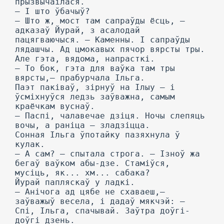
прызвычаілася.
— I што ўбачыў?
— Што ж, мост там сапраўды ёсць, —
адказаў Йурай, з асалодай
пацягваючыся. — Каменны. I сапраўды
лядашчы. Ад цмокавых пячор вярсты тры.
Але гэта, вядома, напрасткі.
— To бок, гэта для ваўка там тры
вярсты,— прабурчала Ільга.
Паэт паківаў, зірнуў на Ілыу — і
ўсміхнуўся ледзь заўважна, самым
краёчкам вуснаў.
— Паспі, чалавечае дзіця. Ночы слепяць
вочы, а раніца — зладзіцца.
Сонная Ільга ўпотайку пазяхнула ў
кулак.
— А сам? — спытала строга. — Ізноў жа
бегаў ваўком абы-дзе. Стаміўся,
мусіць, як... хм... сабака?
Йурай папляскаў у ладкі.
— Анічога ад цябе не схаваеш,—
заўважыў весела, і дадаў мякчэй: —
Спі, Ільга, спачывай. Заўтра доўгі-
доўгі дзень.