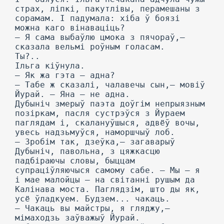
страх, ліпкі, пакутлівы, перамешаны з
сорамам. I падумала: хіба ў боязі
можна каго вінаваціць?
— Я сама выбаўлю цмока з пячораў,—
сказала вельмі роўным голасам.
Ты?..
Ільга кіўнула.
— Як жа гэта — адна?
— Табе ж сказалі, чалавечы сын,— мовіў
Йурай. — Яна — не адна.
Дубыніч змерыў паэта доўгім непрыязным
позіркам, пасля сустрэўся з Йураем
паглядам і, скалануўшыся, адвёў вочы,
увесь надзьмуўся, наморшчыў лоб.
— Зробім так, дзеўка,— загаварыў
Дубыніч, павольна, з цяжкасцю
падбіраючы словы, быццам
супраціўляючыся самому сабе. — Мы — я
і мае малойцы — на світанні рушым да
Калінава моста. Паглядзім, што ды як,
усё ўладкуем. Будзем... чакаць.
— Чакаць вы майстры, я гляджу,—
мімаходзь заўважыў Йурай.