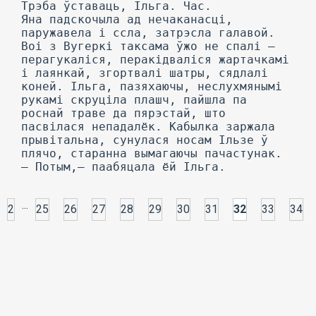
Трэба ўставаць, Ільга. Час.
Яна падскочыла ад нечаканасці,
паружавела і ссла, затрэсла галавой.
Воі з Вугеркі таксама ўжо не спалі —
перагукаліся, перакідваліся жартачкамі
і лаянкай, згортвалі шатры, сядлалі
коней. Ільга, пазяхаючы, неслухмянымі
рукамі скруціла плашч, пайшла па
роснай траве да пярэстай, што
пасвілася непадалёк. Кабылка заржала
прывітальна, сунулася носам Ільзе ў
плячо, старанна вымагаючы пачастунак.
— Потым,— паабяцала ёй Ільга.
...
2
25
26
27
28
29
30
31
32
33
34