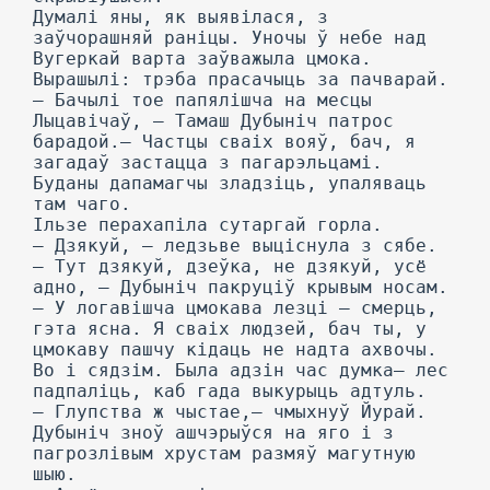
Думалі яны, як выявілася, з
заўчорашняй раніцы. Уночы ў небе над
Вугеркай варта заўважыла цмока.
Вырашылі: трэба прасачыць за пачварай.
— Бачылі тое папялішча на месцы
Лыцавічаў, — Тамаш Дубыніч патрос
барадой.— Частцы сваіх вояў, бач, я
загадаў застацца з пагарэльцамі.
Буданы дапамагчы зладзіць, упаляваць
там чаго.
Ільзе перахапіла сутаргай горла.
— Дзякуй, — ледзьве выціснула з сябе.
— Тут дзякуй, дзеўка, не дзякуй, усё
адно, — Дубыніч пакруціў крывым носам.
— У логавішча цмокава лезці — смерць,
гэта ясна. Я сваіх людзей, бач ты, у
цмокаву пашчу кідаць не надта ахвочы.
Во і сядзім. Была адзін час думка— лес
падпаліць, каб гада выкурыць адтуль.
— Глупства ж чыстае,— чмыхнуў Йурай.
Дубыніч зноў ашчэрыўся на яго і з
пагрозлівым хрустам размяў магутную
шыю.