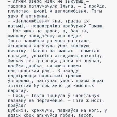
— Агнём звера ніяк не выкурыш,—
таропка патлумачыла Ільга. — I праўда,
глупства: цмокі ж цеплалюбівыя. Гэты
яшчэ й вогненны.
— «Цеплалюбівыя» яны, трасца іх
вазьмі,— недаверліва прабурчаў Тамаш.
— Hoc яшчэ не адрос, а, бач ты,
цмокаву завядзёнку яна ведае.
Ільга падыйшла да мапы на стале,
асцярожна адсунула ўбок княскую
пячатку. Павяла па выявах і паметах
пальцам, уважліва аглядаючы ваколіцу.
Цмокаў лес цягнецца далей на поўнач,
далёка-далёка, сягаючы поймы
навіпольскай ракі. 3 захаду
падпіраецца парослымі травою
ўзгоркамі, заступае ўвесь правы бераг
звілістай Вугеры ажно да каменных
парогаў.
— Вось,— Ільга тыцнула ў чарнільную
пазнаку на пергаменце. — Гэта ж мост,
праўда?
Дубыніч, крэкчучы, падняўся на ногі, у
адзін крок апынуўся побач, засоп,