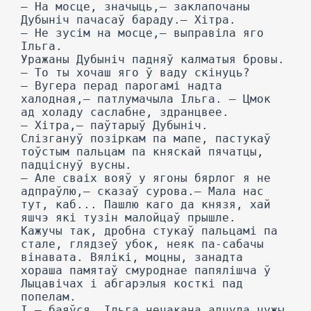
— На мосце, значыць,— заклапочаны
Дубыніч пачасаў бараду.— Хітра.
— He зусім на мосце,— выправіла яго
Ільга.
Уражаны Дубыніч падняў калматыя бровы.
— To ты хочаш яго ў ваду скінуць?
— Вугера перад парогамі надта
халодная,— патлумачыла Ільга. — Цмок
ад холаду саслабне, здранцвее.
— Хітра,— паўтарыў Дубыніч.
Слізгануў позіркам па мапе, пастукаў
тоўстым пальцам па княскай пячатцы,
падціснуў вусны.
— Але сваіх вояў у ягоны бярлог я не
адпраўлю,— сказаў сурова.— Мала нас
тут, каб... Пашлю каго да князя, хай
яшчэ які тузін малойцаў прышле.
Кажучы так, дробна стукаў пальцамі па
стале, глядзеў убок, неяк па-сабачы
вінавата. Вялікі, моцны, занадта
хораша памятаў смуроднае папялішча ў
Лыцавічах і абгарэлыя косткі пад
попелам.
I — баяўся. Ільга нечакана адчула чужы