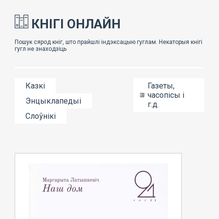
КНІГІ ОНЛАЙН
Казкі
Газеты,
часопісы і
Энцыклапедыі
г.д.
Слоўнікі