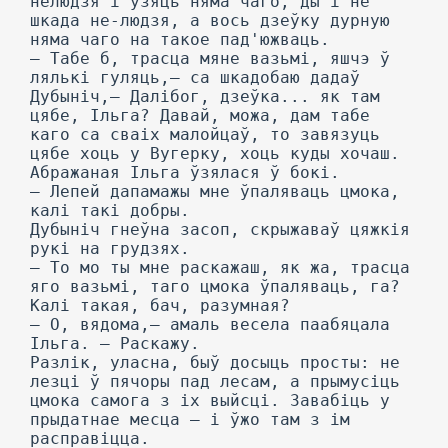
нелюдзя і ўзяць няма чаго, ды і не
шкада не-людзя, а вось дзеўку дурную
няма чаго на такое пад'южваць.
— Табе б, трасца мяне вазьмі, яшчэ ў
лялькі гуляць,— са шкадобаю дадаў
Дубыніч,— Далібог, дзеўка... як там
цябе, Ільга? Давай, можа, дам табе
каго са сваіх малойцаў, то завязуць
цябе хоць у Вугерку, хоць куды хочаш.
Абражаная Ільга ўзялася ў бокі.
— Лепей дапамажы мне ўпаляваць цмока,
калі такі добры.
Дубыніч гнеўна засоп, скрыжаваў цяжкія
рукі на грудзях.
— To мо ты мне раскажаш, як жа, трасца
яго вазьмі, таго цмока ўпаляваць, га?
Калі такая, бач, разумная?
— О, вядома,— амаль весела паабяцала
Ільга. — Раскажу.
Разлік, уласна, быў досыць просты: не
лезці ў пячоры пад лесам, а прымусіць
цмока самога з іх выйсці. Завабіць у
прыдатнае месца — і ўжо там з ім
расправіцца.