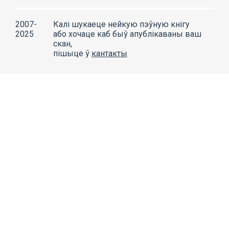
2007-
Калі шукаеце нейкую пэўную кнігу
2025
або хочаце каб быў апублікаваны ваш
скан,
пішыце ў
кантакты