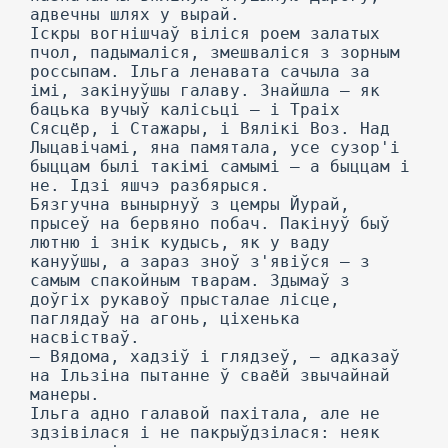
адвечны шлях у вырай.
Іскры вогнішчаў віліся роем залатых
пчол, падымаліся, змешваліся з зорным
россыпам. Ільга ленавата сачыла за
імі, закінуўшы галаву. Знайшла — як
бацька вучыў калісьці — і Траіх
Сясцёр, і Стажары, і Вялікі Воз. Над
Лыцавічамі, яна памятала, усе сузор'і
быццам былі такімі самымі — а быццам і
не. Ідзі яшчэ разбярыся.
Бязгучна вынырнуў з цемры Йурай,
прысеў на бервяно побач. Пакінуў быў
лютню і знік кудысь, як у ваду
кануўшы, а зараз зноў з'явіўся — з
самым спакойным тварам. Здымаў з
доўгіх рукавоў прысталае лісце,
паглядаў на агонь, ціхенька
насвістваў.
— Вядома, хадзіў і глядзеў, — адказаў
на Ільзіна пытанне ў сваёй звычайнай
манеры.
Ільга адно галавой пахітала, але не
здзівілася і не пакрыўдзілася: неяк