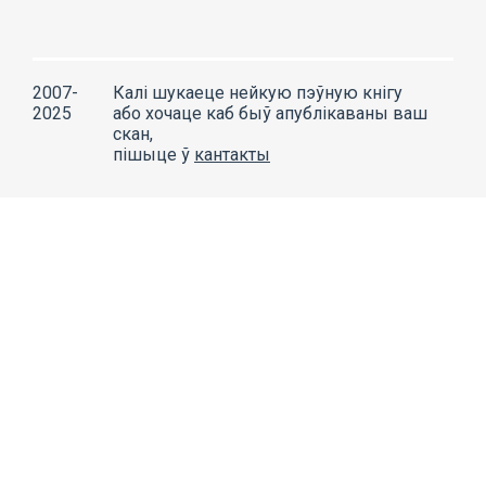
2007-
Калі шукаеце нейкую пэўную кнігу
2025
або хочаце каб быў апублікаваны ваш
скан,
пішыце ў
кантакты