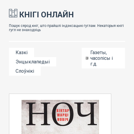
КНІГІ ОНЛАЙН
Казкі
Газеты,
часопісы і
Энцыклапедыі
г.д.
Слоўнікі