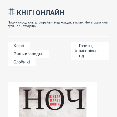
КНІГІ ОНЛАЙН
Казкі
Газеты,
часопісы і
Энцыклапедыі
г.д.
Слоўнікі