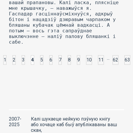
...
1
2
3
4
5
6
7
8
9
10
11
62
63
2007-
Калі шукаеце нейкую пэўную кнігу
2025
або хочаце каб быў апублікаваны ваш
скан,