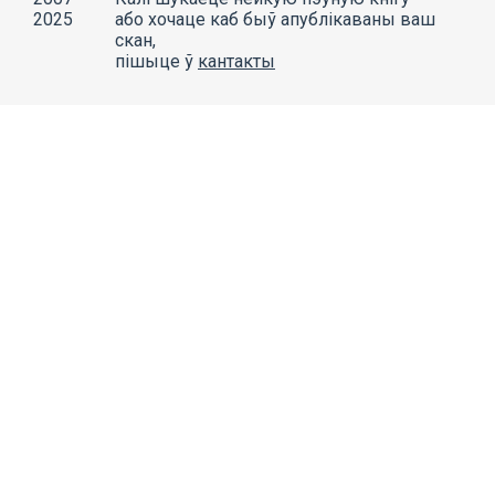
2025
або хочаце каб быў апублікаваны ваш
скан,
пішыце ў
кантакты