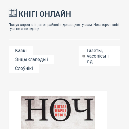
КНІГІ ОНЛАЙН
Казкі
Газеты,
часопісы і
Энцыклапедыі
г.д.
Слоўнікі