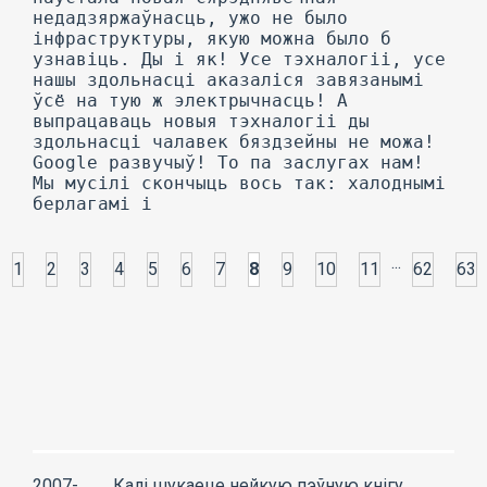
...
1
2
3
4
5
6
7
8
9
10
11
62
63
2007-
Калі шукаеце нейкую пэўную кнігу