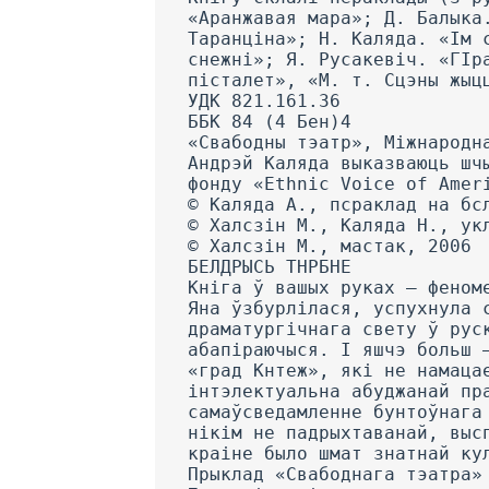
«Аранжавая мара»; Д. Балыка
Таранціна»; Н. Каляда. «Ім 
снежні»; Я. Русакевіч. «ГІр
пісталет», «М. т. Сцэны жыц
УДК 821.161.36
ББК 84 (4 Бен)4
«Свабодны тэатр», Міжнародн
Андрэй Каляда выказваюць шч
фонду «Ethnic Voice of Amer
© Каляда А., псраклад на бс
© Халсзін М., Каляда Н., ук
© Халсзін М., мастак, 2006
БЕЛДРЫСЬ ТНРБНЕ
Кніга ў вашых руках — феном
Яна ўзбурлілася, успухнула 
драматургічнага свету ў рус
абапіраючыся. I яшчэ больш 
«град Кнтеж», які не намаца
інтэлектуальна абуджанай пр
самаўсведамленне бунтоўнага
нікім не падрыхтаванай, выс
краіне было шмат знатнай ку
Прыклад «Свабоднага тэатра»