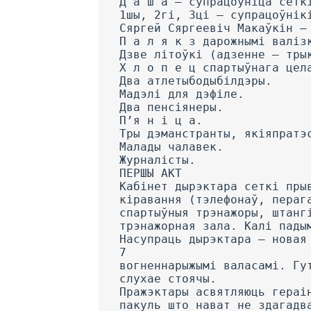
Д а ш a — супрацоўніца сетк
1шы, 2гі, 3ці — супрацоўнік
Сяргей Сяргеевіч Макаўкін —
П а л я к з дарожнымі валіз
Дзве літоўкі (адзенне — тры
X л о п е ц спартыўнага цел
Два атлетыбодыбілдэры.
Мадэлі для дэфіле.
Два пенсіянеры.
П’я н і ц а.
Тры дэманстранты, якіяпратэ
Малады чалавек.
Журналісты.
ПЕРШЫ АКТ
Кабінет дырэктара сеткі пры
кіравання (тэлефонаў, пераг
спартыўныя трэнажоры, штанг
трэнажорная зала. Калі пады
Насупраць дырэктара — новая
7
вогненнарыжымі валасамі. Гу
слухае стоячы.
Пражэктары асвятляюць гераі
пакуль што нават не здагадв