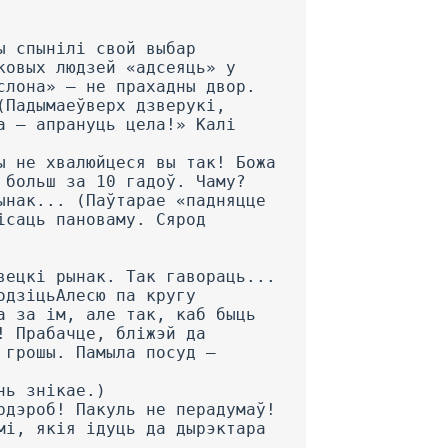
ы спынілі свой выбар
ковых людзей «адсеяць» у
слона» — не прахадны двор.
(Падымаеўверх дзверукі,
а — апрануць цела!» Калі
ы не хвалюйцеся вы так! Божа
 больш за 10 гадоў. Чаму?
ынак... (Паўтарае «падняцце
ісаць пановаму. Сярод
вецкі рынак. Так гавораць...
одзіцьАлесю па кругу
а за ім, але так, каб быць
! Прабачце, бліжэй да
 грошы. Памыла посуд —
нь знікае.)
рдэроб! Пакуль не перадумаў!
мі, якія ідуць да дырэктара