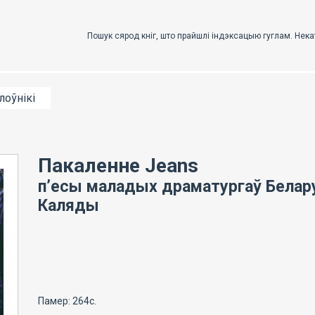
лоўнікі
Пакаленне Jeans
п’есы маладых драматургаў Белару
Каляды
Памер: 264с.