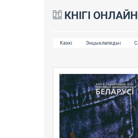
КНІГІ ОНЛАЙН
Казкі
Энцыклапедыі
С