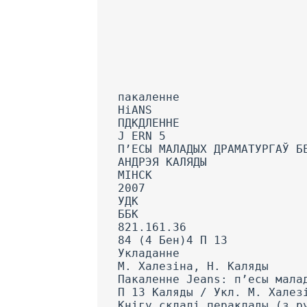
пакаленне
HiANS
ПДКДЛЕННЕ
J ERN 5
П’ЕСЫ МАЛАДЫХ ДРАМАТУРГАЎ Б
АНДРЭЯ КАЛЯДЫ
МІНСК
2007
УДК
ББК
821.161.36
84 (4 Бен)4 П 13
Укладанне
М. Халезіна, Н. Каляды
Пакаленне Jeans: п’есы мала
П 13 Каляды / Укл. М. Халез
Кнігу склалі пераклады (з р