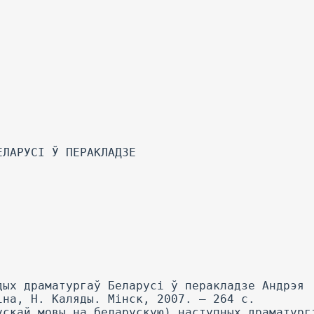
ЕЛАРУСІ Ў ПЕРАКЛАДЗЕ
дых драматургаў Беларусі ў перакладзе Андрэя
іна, Н. Каляды. Мінск, 2007. — 264 с.
ускай мовы на беларускую) наступных драматург