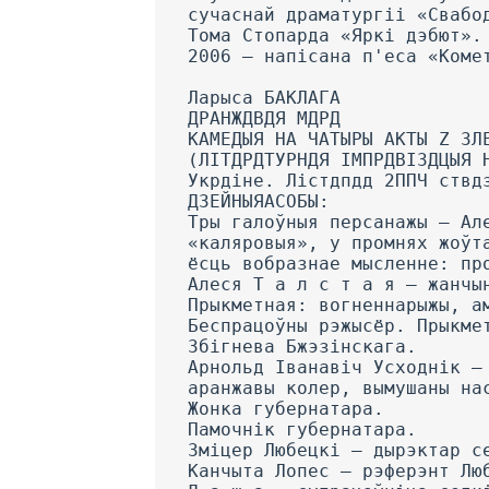
сучаснай драматургіі «Свабо
Тома Стопарда «Яркі дэбют».
2006 — напісана п'еса «Коме
Ларыса БАКЛАГА
ДРАНЖДВДЯ МДРД
КАМЕДЫЯ НА ЧАТЫРЫ АКТЫ Z ЗЛ
(ЛІТДРДТУРНДЯ ІМПРДВІЗДЦЫЯ 
Укрдіне. Лістдпдд 2ППЧ ствд
ДЗЕЙНЫЯАСОБЫ:
Тры галоўныя персанажы — Ал
«каляровыя», у промнях жоўт
ёсць вобразнае мысленне: пр
Алеся Т а л с т а я — жанчы
Прыкметная: вогненнарыжы, а
Беспрацоўны рэжысёр. Прыкме
Збігнева Бжэзінскага.
Арнольд Іванавіч Усходнік —
аранжавы колер, вымушаны на
Жонка губернатара.
Памочнік губернатара.
Зміцер Любецкі — дырэктар с
Канчыта Лопес — рэферэнт Лю