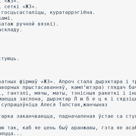
і «ЖЗ».
і сеткі «ЖЗ».
 госцьсасталіцы, куратаррэгіёна.
камі.
катаж ручной вязкі).
аскладу.
стуюць.
ватных фірмаў «ЖЗ». Апроч стала дырэктара і т
аворных прыстасаванняў, камп’ютэра) глядач ба
і, гантэлі, мячы, маты, тэнісныя ракеткі і ін
маецца заслона, дырэктар Л ю б е ц к і сядзіц
 супрацоўніца Алеся Талстая,жанчыназ
тарка заканчваецца, падначаленая ўстае са сту
ню так, каб яе цень быў аранжавы, гэта яе аса
аецца...