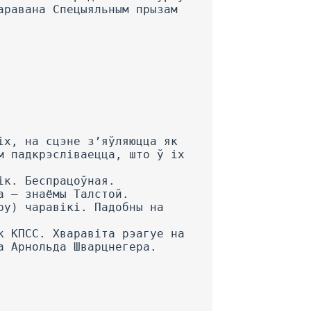
аравана Спецыяльным прызам
іх, на сцэне з’яўляюцца як
м падкрэсліваецца, што ў іх
ік. Беспрацоўная.
а — знаёмы Талстой.
ру) чаравікі. Падобны на
к КПСС. Хваравіта рэагуе на
а Арнольда Шварцнегера.