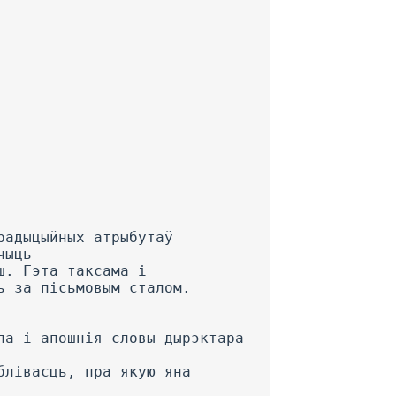
радыцыйных атрыбутаў
чыць
ш. Гэта таксама і
ь за пісьмовым сталом.
ла і апошнія словы дырэктара
блівасць, пра якую яна