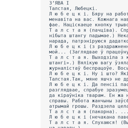
З’ЯВА I
Талстая, Любецкі.
Л ю б е ц к і. Бяру на рабо
менавіта на вас. Кожнага на
фае. Націскаеце кнопку трыв
Т а л с т а я (пачціва). Сп
нібыта штангу падымае.) Нек
нарада, патрэніруюся дадатк
Л ю б е ц к і (з раздражнен
мой... (Заглядвае ў працоўн
Т а л с т а я. Выходзіла з 
штангі».) Вялікую вагу ўзял
журналістаў беспрацоўе. Вос
Л ю б е ц к і. Ну і што? Як
Талстая.Так, мяне яшчэ не д
Л ю б е ц к і. Да пенсіі па
разглядвае, спрабуе зразуме
да кіраўніка тварам. Ен жа 
справы. Работа жанчыны заўс
атрымай грошы. Раздзела цел
Т а л с т а я (пакорна). ..
Л ю б е ц к і (нечакана пав
Т а л с т а я. Слухаюся! (В
на нараду.)