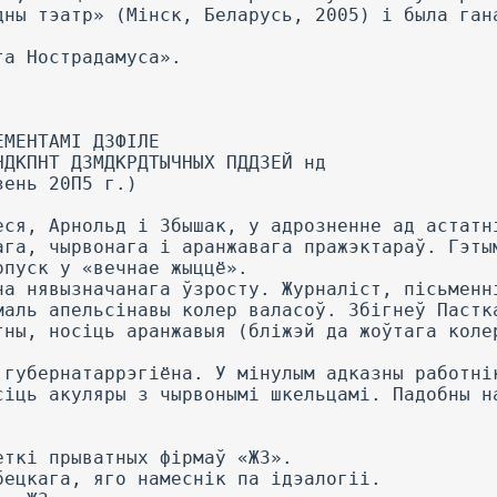
дны тэатр» (Мінск, Беларусь, 2005) і была ган
та Нострадамуса».
ЕМЕНТАМІ ДЗФІЛЕ
НДКПНТ ДЗМДКРДТЫЧНЫХ ПДДЗЕЙ нд
зень 20П5 г.)
еся, Арнольд і Збышак, у адрозненне ад астатн
ага, чырвонага і аранжавага пражэктараў. Гэты
опуск у «вечнае жыццё».
на нявызначанага ўзросту. Журналіст, пісьменн
маль апельсінавы колер валасоў. Збігнеў Пастк
тны, носіць аранжавыя (бліжэй да жоўтага коле
 губернатаррэгіёна. У мінулым адказны работні
сіць акуляры з чырвонымі шкельцамі. Падобны н
еткі прыватных фірмаў «ЖЗ».
бецкага, яго намеснік па ідэалогіі.