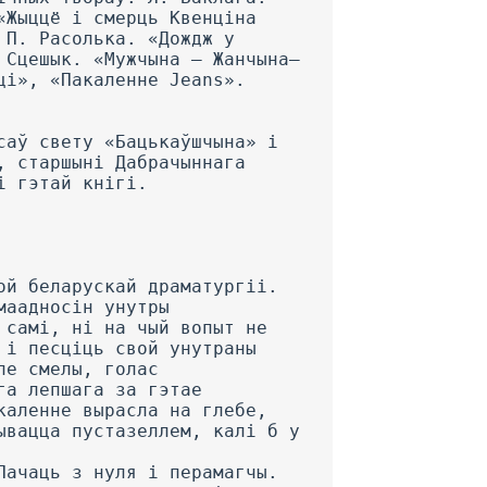
«Жыццё і смерць Квенціна
 П. Расолька. «Дождж у
 Сцешык. «Мужчына — Жанчына—
ці», «Пакаленне Jeans».
саў свету «Бацькаўшчына» і
, старшыні Дабрачыннага
і гэтай кнігі.
ой беларускай драматургіі.
маадносін унутры
 самі, ні на чый вопыт не
 і песціць свой унутраны
ле смелы, голас
га лепшага за гэтае
каленне вырасла на глебе,
ывацца пустазеллем, калі б у
Пачаць з нуля і перамагчы.