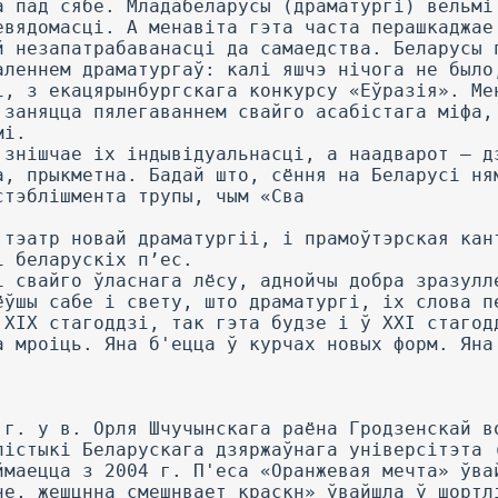
а пад сябе. Младабеларусы (драматургі) вельмі
евядомасці. А менавіта гэта часта перашкаджае
й незапатрабаванасці да самаедства. Беларусы 
аленнем драматургаў: калі яшчэ нічога не было
і, з екацярынбургскага конкурсу «Еўразія». Ме
 заняцца пялегаваннем свайго асабістага міфа,
мі.
 знішчае іх індывідуальнасці, а наадварот — д
а, прыкметна. Бадай што, сёння на Беларусі ня
стэблішмента трупы, чым «Сва
 тэатр новай драматургіі, і прамоўтэрская кан
і беларускіх п’ес.
і свайго ўласнага лёсу, аднойчы добра зразулл
ёўшы сабе і свету, што драматургі, іх слова п
 XIX стагоддзі, так гэта будзе і ў XXI стагод
а мроіць. Яна б'ецца ў курчах новых форм. Яна
 г. у в. Орля Шчучынскага раёна Гродзенскай в
лістыкі Беларускага дзяржаўнага універсітэта 
ймаецца з 2004 г. П'еса «Оранжевая мечта» ўва
не, жешцнна смешнвает краскн» ўвайшла ў шортл