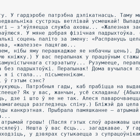
ту. У гардэробе патрэбна дэлікатнасць. Таму м
ведвальніка сустрэць ветлівай усмешкай! Выпад
огі — з’яўляецца служба аховы... «Жалезная за
раўлюся. У мяне добрая фізічная падрыхтоўка. 
алькі соцень паліто за змену: «Распрануць цел
ова, «жалеззе» пацягаю...
нем, нібы яму перашкаджае яе нябачны цень). Д
ую кніжку.) У вас перапынак у працоўным стажы
камуністычнага стэрэатыпу... Рузумееце, перап
а без падрыхтоўкі. Перапынак! Дома вучылася п
ь я і стала... пісьменнікам.
і ў гэтым сэнс?
рукуюць. Патрэбныя гады, каб прабіцца на выда
спееце? Як у вас, жанчын, усё складана/ {Абых
ць, дзе і што ў яе не так. Алеся паварочваецц
намагаецца разгледзець спіну.) Бліжэй да цела
ёды канкрэтная. Прыбрала памяшканне — атрымай
а...
.атрымай грошы! (Пасля гэтых слоў аранжавы це
есялеў). Нешта ў вас ёсць... загадкавае. У га
ыходзіць, у дзвярах сутыкаецца з супрацоўніка