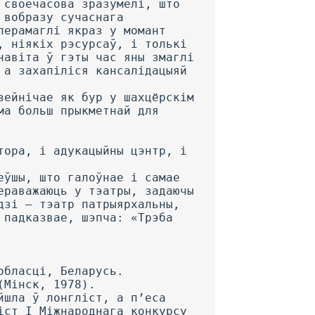
 своечасова зразумелі, што
 вобразу сучаснага
перамаглі якраз у момант
, ніякіх рэсурсаў, і толькі
навіта ў гэты час яны змаглі
 а захапіліся кансалідацыяй
зейнічае як бур у шахцёрскім
ма больш прыкметнай для
тора, і адукацыйны цэнтр, і
еўшы, што галоўнае і самае
ераважаюць у тэатры, задаючы
дзі — тэатр патрыярхальны,
 падказвае, шэпча: «Трэба
обласці, Беларусь.
(Мінск, 1978).
йшла ў лонгліст, а п’еса
іст I Міжнароднага конкурсу