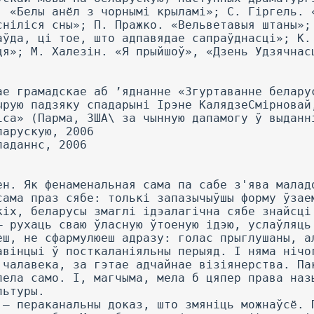
. «Белы анёл з чорнымі крыламі»; С. Гіргель. 
сніліся сны»; П. Пражко. «Вельветавыя штаны»;
аўда, ці тое, што адпавядае сапраўднасці»; К.
ця»; М. Халезін. «Я прыйшоў», «Дзень Удзячнас
ае грамадскае аб ’яднанне «Згуртаванне белару
ырую падзяку спадарыні Ірэне КалядзеСмірновай
ica» (Парма, ЗША\ за чынную дапамогу ў выданн
ларускую, 2006
ладаннс, 2006
ен. Як фенаменальная сама па сабе з'ява малад
сама праз сябе: толькі запазычыўшы форму ўзае
кіх, беларусы змаглі ідэалагічна сябе знайсці
— рухаць сваю ўласную ўтоеную ідэю, услаўляць
еш, не сфармулюеш адразу: голас прыглушаны, а
авінцыі ў посткаланіяльны перыяд. I няма нічо
 чалавека, за гэтае адчайнае візіянерства. Па
пела само. I, магчыма, мела б цяпер права наз
льтуры.
 — пераканальны доказ, што змяніць можнаўсё. 