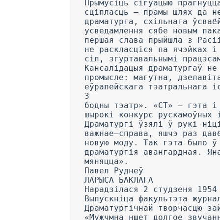
Прымусіць сігуацыю прагнуцц
сціпласць — прамы шлях да н
драматурга, схільнага ўсваё
усведамлення сябе новым пак
першая слава прыйшла з Расі
не раскласціся па ячэйках і
сіл, згуртавальнымі працэса
Кансалідацыя драматургаў не
промысле: магутна, дзелавіт
еўрапейскага тэатральнага і
3
бодны тэатр». «СТ» — гэта і
шырокі конкурс рускамоўных 
Драматургі ўзялі ў рукі ніц
важнае—справа, яшчэ раз дав
новую моду. Так гэта было ў
драматургія авангардная. Ян
мяняцца».
Павел Руднеў
ЛАРЫСА БАКЛАГА
Нарадзілася 2 студзеня 1954
Выпускніца факультэта журна
Драматургічнай творчасцю за
«Мужчмна ншет долгое звучан