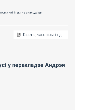
Газеты, часопісы і г.д.
сі ў перакладзе Андрэя