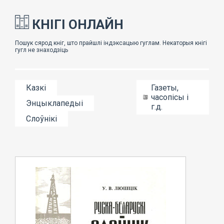
КНІГІ ОНЛАЙН
Казкі
Газеты,
часопісы і
Энцыклапедыі
г.д.
Слоўнікі