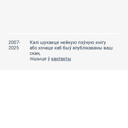
2007-
Калі шукаеце нейкую пэўную кнігу
2025
або хочаце каб быў апублікаваны ваш
скан,
пішыце ў
кантакты