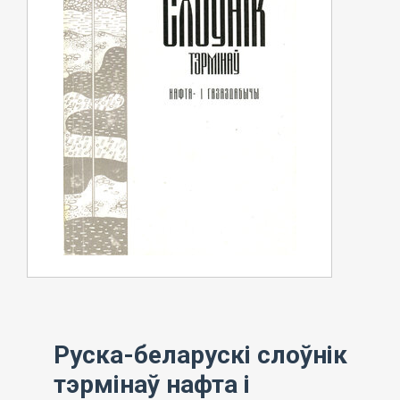
Руска-беларускі слоўнік
тэрмінаў нафта і