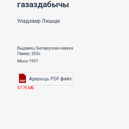
газаздабычы
Уладзімір Люшцік
Выдавец: Беларуская навука
Памер: 203с.
Мінск 1997
47.75 МБ