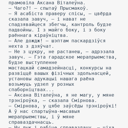
прамовіла Аксана Віталеўна.
— Чаго?! — спытаў Прысмакоў.
— Я асабіста праверу спісы, — цвёрда
сказала завуч, — і нават не
спадзявайцеся збегчы, кантроль будзе
падвойны. I з майго боку, і з боку
раённага кіраўніцтва.
— Але дождж! — шэптам паскардзіўся
нехта з дзяўчат.
— He з цукру, не растанеш, — адрэзала
завуч. — Гэта гарадское мерапрыемства,
будзе выступленне
мастацкай самадзейнасці, конкурсы на
развіццё вашых фізічных здольнасцей,
установы адукацыі нашага раёна
возьмуць удзел у розных
спаборніцтвах...
— Аксана Віталеўна, я не магу, у мяне
трэніроўка, — сказала Смірнова.
— Смірнова, у цябе заўсёды трэніроўкі!
А ў нас спартыўна-масавыя
мерапрыемствы, і ў мяне
справаздачнасць.
— Ну дык і рабіце справаздачу, — ціха