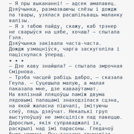
— Я пры выкананні! — адсек амапавец.
Дзяўчынка, размазваючы слёзы і дождж
па твары, узялася расшпільваць маланку
валізы.
— Я з табою пайду, скажу, каб трэнер
не сварыўся на цябе, хочаш? — спытала
Гэля.
Дзяўчынка заківала часта-часта.
Дождж узмацніўся, чарга заскуголіла і
паціснулася ўперад.
★ ★ ★
— Дзе каву знайшла? — спытала змрочная
Смірнова.
— Трэба часцей рабіць дабро, — сказала
Геула. — Суцешыла малую, а малая
паказала мне, дзе кавааўтамат.
На вялізнай пляцоўцы паміж двума
лядовымі палацамі знаходзілася сцэна,
на якой жаласна пішчалі, імітуючы
спеў, пяць дзяўчат. Некалькі груп
выступоўцаў не змясціліся пад павеццю.
Дарослыя, якія суправаджалі іх,
раскрылі над імі парасоны. Гледачоў