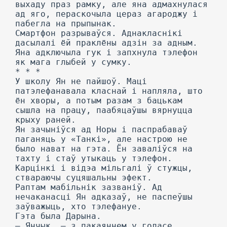
выхаду праз рамку, але яна адмахнулася
ад яго, пераскочыла цераз агароджу і
пабегла на прыпынак.
Смартфон разрываўся. Аднакласнікі
дасылалі ёй праклёны адзін за адным.
Яна адключыла гук і запхнула тэлефон
як мага глыбей у сумку.
* * *
У школу Ян не пайшоў. Маці
патэлефанавала класнай і напляла, што
ён хворы, а потым разам з бацькам
сышла на працу, паабяцаўшы вярнуцца
крыху раней.
Ян зачыніўся ад Норы і паспрабаваў
паганяць у «Танкі», але настрою не
было нават на гэта. Ён заваліўся на
тахту і стаў утыкаць у тэлефон.
Карцінкі і відэа мільгалі ў стужцы,
ствараючы суцяшальны эфект.
Раптам мабільнік зазваніў. Ад
нечаканасці Ян адказаў, не паспеўшы
заўважыць, хто тэлефануе.
Гэта была Дарына.
— Янчык, — з пакаяннем у голасе