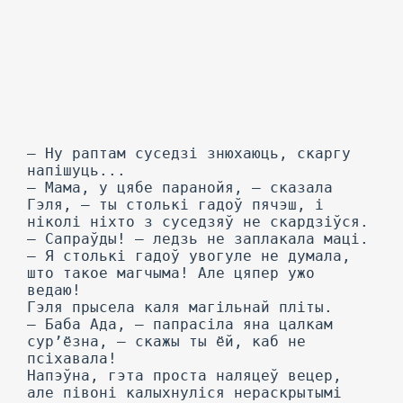
— Ну раптам суседзі знюхаюць, скаргу
напішуць...
— Мама, у цябе паранойя, — сказала
Гэля, — ты столькі гадоў пячэш, і
ніколі ніхто з суседзяў не скардзіўся.
— Сапраўды! — ледзь не заплакала маці.
— Я столькі гадоў увогуле не думала,
што такое магчыма! Але цяпер ужо
ведаю!
Гэля прысела каля магільнай пліты.
— Баба Ада, — папрасіла яна цалкам
сур’ёзна, — скажы ты ёй, каб не
псіхавала!
Напэўна, гэта проста наляцеў вецер,
але півоні калыхнуліся нераскрытымі