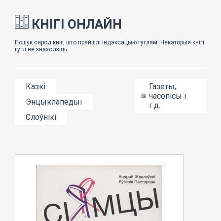
КНІГІ ОНЛАЙН
Казкі
Газеты,
часопісы і
Энцыклапедыі
г.д.
Слоўнікі