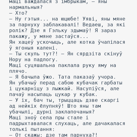
маці важдалася з імбрыкам, — яны
нармальныя?
— Хто?
— Ну гэтыя... на юцюбе! Уяві, яны мяне
за парнуху заблакавалі! Ведаеш, за які
ролік? Дзе я Гэльку здымаў! Я зараз
пакажу, у мяне застаўся...
Ян хацеў ускочыць, але котка ўчапілася
ў ягоныя калені.
— Ты скуль тут?! — Ян сярдзіта скінуў
Нору на падлогу.
Маці суцяшальна паклала руку яму на
плячо.
— Я бачыла ўжо. Тата паказаў учора.
Ян убачыў перад сабою кубачак гарбаты
і цукарніцу з лыжкай. Насупіўся, але
пачаў насыпаць цукар у кубак.
— У іх, бач ты, трыццаць дзве скаргі
ад нейкіх ёлупняў! Што яны там
убачылі, дурні заклапочаныя?
Маці зноў села пры стале і
падрыхтавалася слухаць, але дачакалася
толькі пытання:
— От скажы: дзе там парнуха?!