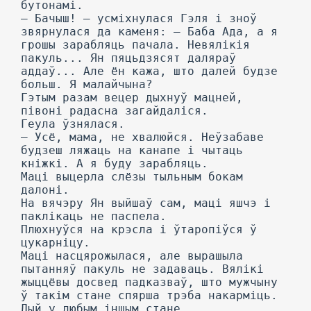
бутонамі.
— Бачыш! — усміхнулася Гэля і зноў
звярнулася да каменя: — Баба Ада, а я
грошы зарабляць пачала. Невялікія
пакуль... Ян пяцьдзясят даляраў
аддаў... Але ён кажа, што далей будзе
больш. Я малайчына?
Гэтым разам вецер дыхнуў мацней,
півоні радасна загайдаліся.
Геула ўзнялася.
— Усё, мама, не хвалюйся. Неўзабаве
будзеш ляжаць на канапе і чытаць
кніжкі. А я буду зарабляць.
Маці выцерла слёзы тыльным бокам
далоні.
На вячэру Ян выйшаў сам, маці яшчэ і
паклікаць не паспела.
Плюхнуўся на крэсла і ўтаропіўся ў
цукарніцу.
Маці насцярожылася, але вырашыла
пытанняў пакуль не задаваць. Вялікі
жыццёвы досвед падказваў, што мужчыну
ў такім стане спярша трэба накарміць.
Дый у любым іншым стане.