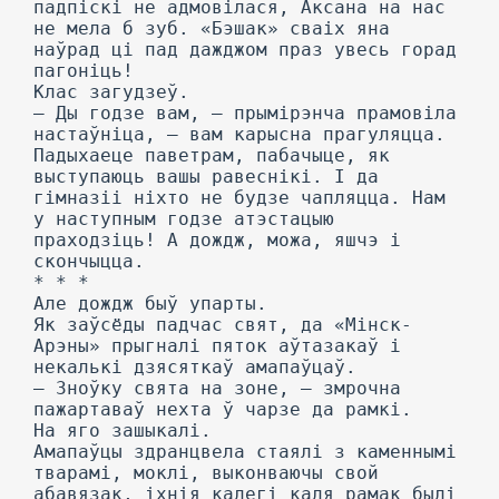
падпіскі не адмовілася, Аксана на нас
не мела б зуб. «Бэшак» сваіх яна
наўрад ці пад дажджом праз увесь горад
пагоніць!
Клас загудзеў.
— Ды годзе вам, — прымірэнча прамовіла
настаўніца, — вам карысна прагуляцца.
Падыхаеце паветрам, пабачыце, як
выступаюць вашы равеснікі. I да
гімназіі ніхто не будзе чапляцца. Нам
у наступным годзе атэстацыю
праходзіць! А дождж, можа, яшчэ і
скончыцца.
* * *
Але дождж быў упарты.
Як заўсёды падчас свят, да «Мінск-
Арэны» прыгналі пяток аўтазакаў і
некалькі дзясяткаў амапаўцаў.
— Зноўку свята на зоне, — змрочна
пажартаваў нехта ў чарзе да рамкі.
На яго зашыкалі.
Амапаўцы здранцвела стаялі з каменнымі
тварамі, моклі, выконваючы свой
абавязак, іхнія калегі каля рамак былі