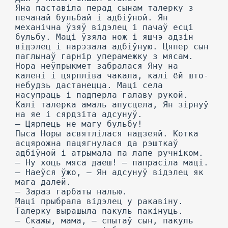
Яна паставіла перад сынам талерку з
печанай бульбай і адбіўной. Ян
механічна ўзяў відэлец і пачаў есці
бульбу. Маці ўзяла нож і яшчэ адзін
відэлец і нарэзала адбіўную. Цяпер сын
паглынаў гарнір уперамежку з мясам.
Нора неўпрыкмет забралася Яну на
калені і цярпліва чакала, калі ёй што-
небудзь дастанецца. Маці села
насупраць і падперла галаву рукой.
Калі талерка амаль апусцела, Ян зірнуў
на яе і сярдзіта адсунуў.
— Цярпець не магу бульбу!
Пыса Норы асвятлілася надзеяй. Котка
асцярожна пацягнулася да рэшткаў
адбіўной і атрымала па лапе ручніком.
— Ну хоць мяса даеш! — папрасіла маці.
— Наеўся ўжо, — Ян адсунуў відэлец як
мага далей.
— Зараз гарбаты налью.
Маці прыбрала відэлец у ракавіну.
Талерку вырашыла пакуль пакінуць.
— Скажы, мама, — спытаў сын, пакуль