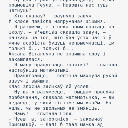
прамовіла Геула. — Навошта нас туды
цягнуць?
— Хто сказаў? — раўнула завуч.
У класе павісла напружаная цішыня.
— Я разумею, што некаторым начхаць на
школу, — з’едліва сказала завуч, —
начхаць на тое, што ўва ўсіх нас і ў
мяне асабіста будуць непрыемнасці, ім
толькі б... толькі б...
Аксана Віталеўна не знайшла слоў і
закашлялася.
— Я магу працягваць заняткі? — спытала
настаўніца матэматыкі.
— Працягвайце, — велічна махнула рукой
завуч і выйшла.
Клас злосна засыкаў ёй услед.
— Ну вы ж разумееце, — быццам просячы
прабачэння, сказала матэматычка, — вы
ведаеце, у якой сістэме мы жывём. На
жаль, мы не здольныя яе змяніць.
— Чаму? — спытала Гэля.
— Чуеш ты, заторкніся! — закрычаў
Прысмакоў. — Калі б твая мамка ад