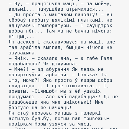
— Ну, — працягнула маці, — па-мойму,
вельмі... пачуццёва атрымалася...
— Ды проста з мантажом пацэліў! — Ян
сёрбаў гарбату вялікімі глыткамі, не
адчуваючы тэмпературы. — I саўндтрэк
добра лёг... Там жа не бачна нічога:
ні цыц...
Ян асекся і скасавурыўся на маці, але
тая зрабіла выгляд, быццам нічога не
заўважыла.
— Янік, — сказала яна, — а табе Гэля
падабаецца? Як дзяўчына...
— Мне?! — ад абурэння Ян ледзь не
папярхнуўся гарбатай. — Гэлька? Ты
што, мама?! Яна проста ў кадры добра
глядзіцца... I грае ніштавата... I,
зрэшты, «Сіямцюб» мы з ёй удваіх
прыдумалі... Але каб падабацца?! Ды не
падабаецца яна мне аніколькі! Мне
ўвогуле на яе начхаць!
Ян стаў нервова хапаць з талеркі
астылую бульбу, потым пад трывожным
позіркам Норы ўзяўся за мяса.