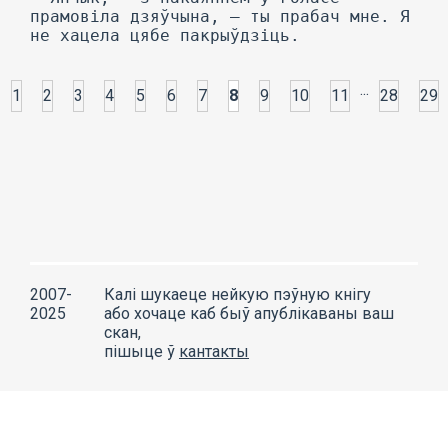
прамовіла дзяўчына, — ты прабач мне. Я
не хацела цябе пакрыўдзіць.
...
1
2
3
4
5
6
7
8
9
10
11
28
29
2007-
Калі шукаеце нейкую пэўную кнігу
2025
або хочаце каб быў апублікаваны ваш
скан,
пішыце ў
кантакты