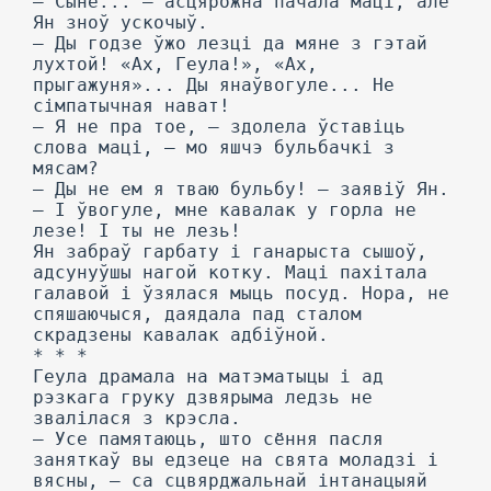
— Сыне... — асцярожна пачала маці, але
Ян зноў ускочыў.
— Ды годзе ўжо лезці да мяне з гэтай
лухтой! «Ах, Геула!», «Ах,
прыгажуня»... Ды янаўвогуле... He
сімпатычная нават!
— Я не пра тое, — здолела ўставіць
слова маці, — мо яшчэ бульбачкі з
мясам?
— Ды не ем я тваю бульбу! — заявіў Ян.
— I ўвогуле, мне кавалак у горла не
лезе! I ты не лезь!
Ян забраў гарбату і ганарыста сышоў,
адсунуўшы нагой котку. Маці пахітала
галавой і ўзялася мыць посуд. Нора, не
спяшаючыся, даядала пад сталом
скрадзены кавалак адбіўной.
* * *
Геула драмала на матэматыцы і ад
рэзкага груку дзвярыма ледзь не
звалілася з крэсла.
— Усе памятаюць, што сёння пасля
заняткаў вы едзеце на свята моладзі і
вясны, — са сцвярджальнай інтанацыяй