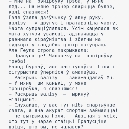
— Мне на трэніроўку трэба, у мяне
лёд... На мяне трэнер сварыцца будзе,
калі спазнюся!
Гэля ўзяла дзяўчынку ў адну руку,
валізу — у другую і пратараніла чаргу.
Чарга супраціўлялася. Усім хацелася як
мага хутчэй увайсці, адзначыцца ў
раённага кіраўніцтва і збегчы на
фудкорт у гандлёвы цэнтр насупраць.
Але Геула строга пакрыквала:
— Прапусціце! Чалавеку на трэніроўку
трэба!
Народ бурчаў, але расступаўся. Гэля і
фігурыстка ўперліся ў амапаўца.
— Раскрыць валізу! — закамандаваў ён.
— У мяне там канькі, у мяне
трэніроўка, я спазняюся!
— Раскрыць валізу! — гыркнуў
міліцыянт.
— Слухайце, у вас тут нібы спартыўнае
свята, а яна акурат спортам займаецца!
— не вытрымала Гэля. — Адзіная з усіх,
хто тут у чарзе стаіць! Прапусціце
дзіця, што вы, не чалавек?!