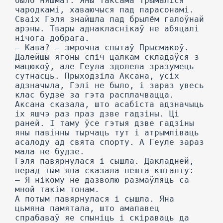
было няшмат. Яны таксама трымаліся
чародкамі, хаваючыся пад парасонамі.
Сваіх Гэля знайшла пад брылём галоўнай
арэны. Твары аднакласнікаў не абяцалі
нічога добрага.
— Кава? — змрочна спытаў Прысмакоў.
Далейшы ягоны спіч цалкам складаўся з
мацюкоў, але Геула здолела зразумець
сутнасць. Прыходзіла Аксана, усіх
адзначыла, Гэлі не было, і зараз увесь
клас будзе за гэта расплачвацца.
Аксана сказала, што асабіста адзначыць
іх яшчэ раз праз дзве гадзіны. Ці
раней. I таму ўсе гэтыя дзве гадзіны
яны павінны тырчаць тут і атрымліваць
асалоду ад свята спорту. А Геуле зараз
мала не будзе.
Гэля павярнулася і сышла. Дакладней,
перад тым яна сказала нешта кшталту:
— Я нікому не дазволю размаўляць са
мной такім тонам.
А потым павярнулася і сышла. Яна
цьмяна памятала, што амапавец
спрабаваў яе спыніць і скіраваць да