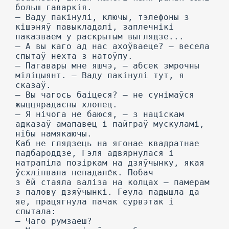
больш гаваркія.
— Ваду пакінулі, ключы, тэлефоны з
кішэняў павыкладалі, заплечнікі
паказваем у раскрытым выглядзе...
— А вы каго ад нас ахоўваеце? — весела
спытаў нехта з натоўпу.
— Пагавары мне яшчэ, — абсек змрочны
міліцыянт. — Ваду пакінулі тут, я
сказаў.
— Вы чагось баіцеся? — не сунімаўся
жыццярадасны хлопец.
— Я нічога не баюся, — з націскам
адказаў амапавец і пайграў мускуламі,
нібы намякаючы.
Каб не глядзець на ягонае квадратнае
падбароддзе, Гэля адвярнулася і
натрапіла позіркам на дзяўчынку, якая
ўсхліпвала непадалёк. Побач
з ёй стаяла валіза на колцах — памерам
з палову дзяўчынкі. Геула падышла да
яе, працягнула пачак сурвэтак і
спытала:
— Чаго румзаеш?