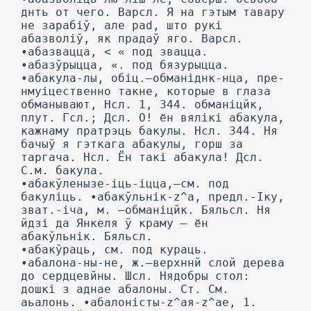
днть от чего. Варсл. Я на гэтым тавару
не зарабіў, але pad, што рукі
абазволіў, як прадаў яго. Варсл.
•абазвацца, < « под звацца.
•абазўрыцца, «. под бязурыцца.
•абакула-лы, обіц.—обманіднк-нца, пре-
нмуіцественно такне, которые в глаза
обманывают, Нсл. 1, 344. обманіцйк,
плут. Гсл.; Дсл. О! ён вялікі абакула,
кажнаму пратрэць бакулы. Нсл. 344. Ня
бачыў я гэткага абакулы, горш за
таргача. Нсл. Ён такі абакула! Дсл.
С.м. бакула.
•абакўленызе-іць-іцца,—см. под
бакуліць. •абакўльнік-z^a, предл.-Іку,
зват.-іча, м. —обманіцйк. Бяльсл. Ня
йдзі да Янкеля ў краму — ён
абакўльнік. Бяльсл.
•абакўраць, см. под кураць.
•абалона-ны-не, ж.—верхннй слой дерева
до сердцевйны. Шсл. Нядобры стол:
дошкі з аднае абалоны. Ст. См.
аьалонь. •aбaлoнicты-z^aя-z^ae, 1.