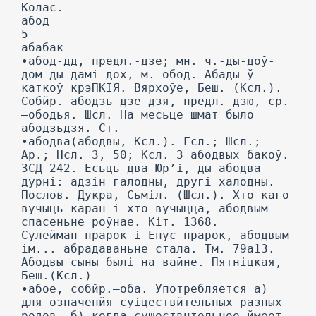
Колас.
абод
5
абабак
•абод-дд, предл.-дзе; мн. ч.-ды-доў-
дом-ды-дамі-дох, м.—обод. Абады ў
каткоў крэПКІЯ. Вярхоўе, Беш. (Ксл.).
Собйр. абодзь-дзе-дзя, предл.-дзю, ср.
—ободья. Шсл. На месьце шмат было
абодзьдзя. Ст.
•абодва(абодвы, Ксл.). Гсл.; Шсл.;
Ар.; Нсл. 3, 50; Ксл. 3 абодвых бакоў.
ЗСД 242. Есьць два Юр’і, ды абодва
дурні: адзін галодны, другі халодны.
Послов. Дукра, Сьміл. (Шсл.). Хто каго
вучыць каран і хто вучыцца, абодвым
спасеньне роўнае. Кіт. 1368.
Сулейман прарок і Енус прарок, абодвым
ім... абрадаваньне стала. Тм. 79а13.
Абодвы сыны былі на вайне. Пятніцкая,
Беш.(Ксл.)
•абое, собйр.—оба. Употребляется а)
для означенйя суіцествйтельных разных
родов, б) когда сушествнтельное ймеет