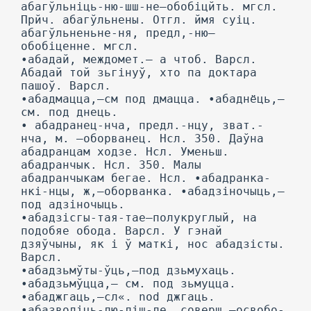
абагўльніць-ню-шш-не—обобіцйть. мгсл.
Прйч. абагўльнены. Отгл. ймя суіц.
абагўльненьне-ня, предл,-ню—
обобіценне. мгсл.
•абадай, междомет.— а чтоб. Варсл.
Абадай той зьгінуў, хто па доктара
пашоў. Варсл.
•абадмацца,—см под дмацца. •абаднёць,—
см. под днець.
• абадранец-нча, предл.-нцу, зват.-
нча, м. —оборванец. Нсл. 350. Даўна
абадранцам ходзе. Нсл. Уменьш.
абадранчык. Нсл. 350. Малы
абадранчыкам бегае. Нсл. •абадранка-
нкі-нцы, ж,—оборванка. •абадзіночыць,—
под адзіночыць.
•абадзісгы-тая-тае—полукруглый, на
подобяе обода. Варсл. У гэнай
дзяўчыны, як і ў маткі, нос абадзісты.
Варсл.
•абадзьмўты-ўць,—под дзьмухаць.
•абадзьмўцца,— см. под зьмуцца.
•абаджгаць,—сл«. nod джгаць.
•абазволіць-лю-ліш-ле, соверш.—освобо-