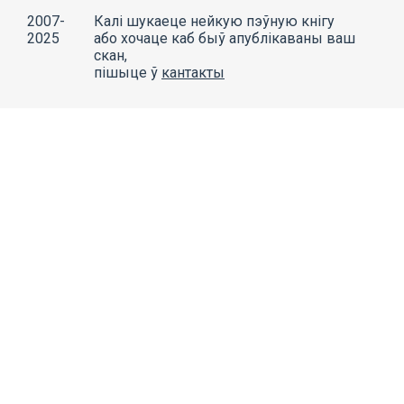
2007-
Калі шукаеце нейкую пэўную кнігу
2025
або хочаце каб быў апублікаваны ваш
скан,
пішыце ў
кантакты