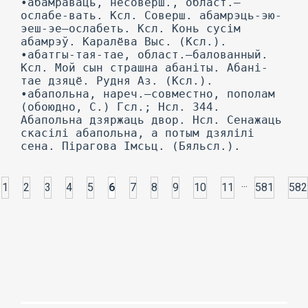
•абамраваць, несоверш., област.—
ослабе-вать. Ксл. Соверш. абамрэць-эю-
эеш-эе—ослабеть. Ксл. Конь сусім
абамрэў. Каралёва Выс. (Ксл.).
•абатгы-тая-тае, област.—балованный.
Ксл. Мой сын страшна абаніты. Абані-
тае дзяцё. Рудня Аз. (Ксл.).
•абапольна, нареч.—совместно, пополам
(обоюдно, С.) Гсл.; Нсл. 344.
Абапольна дзяржаць двор. Нсл. Сенажаць
скасілі абапольна, а потым дзялілі
сена. Пірагова Імсьц. (Бяльсл.).
...
1
2
3
4
5
6
7
8
9
10
11
581
582