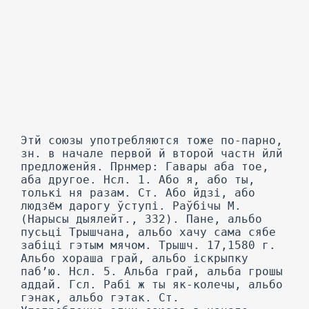
Этй союзы употребляются тоже по-парно,
зн. в начале первой й второй частн йлй
предложенйя. Прнмер: Гавары аба тое,
аба другое. Нсл. 1. Або я, або ты,
толькі ня разам. Ст. Або йдзі, або
людзём дарогу ўступі. Раўбічы М.
(Нарысы дыялейт., 332). Пане, альбо
пусьці Трышчана, альбо хачу сама сябе
забіці гэтым мячом. Трышч. 17,1580 г.
Альбо хораша грай, альбо іскрыпку
паб’ю. Нсл. 5. Альба грай, альба грошы
аддай. Гсл. Рабі ж ты як-колечы, альбо
гэнак, альбо гэтак. Ст.