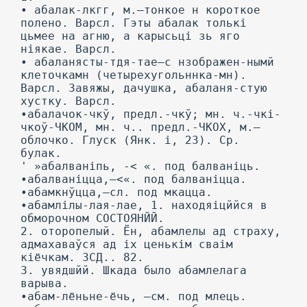
• абалак-лкгг, м.—тонкое н короткое
полено. Варсл. Гэты абалак толькі
цьмее на агню, а карысьці зь яго
ніякае. Варсл.
• абаланясты-тдя-тае—с нзображен-нымй
клеточкамн (четырехугольннка-мн).
Варсл. Завяжы, дачушка, абаланя-стую
хустку. Варсл.
•абалачок-чкў, предл.-чкў; мн. ч.-чкі-
чкоў-ЧКОМ, мн. ч.. предл.-ЧКОХ, м.—
облочко. Глуск (Янк. і, 23). Ср.
булак.
' »абалваніпь, -< «. под балваніць.
•абалваніцца,—<«. под балваніцца.
•абамкнўцца,—сл. под мкацца.
•абамлілы-лая-лае, 1. находяіцййся в
обморочном СОСТОЯНЙЙ.
2. оторопелый. Ён, абамлелы ад страху,
адмахаваўся ад іх ценькім сваім
кіёчкам. ЗСД.. 82.
3. увядшйй. Шкада было абамлелага
варыва.
•абам-лёньне-ёчь, —см. под млець.