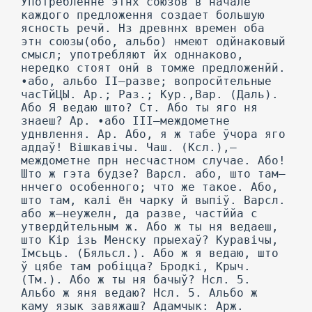
Употребленне этнх союзов в начале
каждого предложення создает большую
ясность речй. Нз древннх времен оба
этн союзы(обо, альбо) нмеют одйнаковый
смысл; употребляют йх одннаково,
нередко стоят онй в томже предложенйй.
•або, альбо II—разве; вопросйтельные
часТйЦЫ. Ар.; Раз.; Кур.,Вар. (Даль).
Або Я ведаю што? Ст. Або ты яго ня
знаеш? Ар. •або III—междометне
уднвлення. Ар. Або, я ж табе ўчора яго
аддаў! Вішкавічы. Чаш. (Ксл.),—
междометне прн несчастном случае. Або!
Што ж гэта будзе? Варсл. або, што там—
ннчего особенного; что же такое. Або,
што там, калі ён чарку й выпіў. Варсл.
або ж—неужелн, да разве, частййа с
утвердйтельным ж. Або ж ты ня ведаеш,
што Кір ізь Менску прыехаў? Куравічы,
Імсьць. (Бяльсл.). Або ж я ведаю, што
ў цябе там робіцца? Бродкі, Крыч.
(Тм.). Або ж ты ня бачыў? Нсл. 5.
Альбо ж яня ведаю? Нсл. 5. Альбо ж
каму язык завяжаш? Адамчык: Арж.