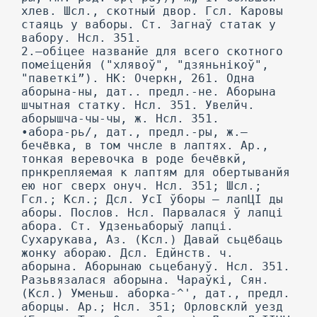
хлев. Шсл., скотный двор. Гсл. Каровы
стаяць у ваборы. Ст. Загнаў статак у
вабору. Нсл. 351.
2.—обіцее названйе для всего скотного
помеіценйя ("хлявоў", "дзяньнікоў",
"паветкі”). НК: Очеркн, 261. Одна
аборына-ны, дат.. предл.-не. Аборына
шчытная статку. Нсл. 351. Увелйч.
аборышча-чы-чы, ж. Нсл. 351.
•абора-рь/, дат., предл.-ры, ж.—
бечёвка, в том чнсле в лаптях. Ар.,
тонкая веревочка в роде бечёвкй,
прнкрепляемая к лаптям для обертыванйя
ею ног сверх онуч. Нсл. 351; Шсл.;
Гсл.; Ксл.; Дсл. УсІ ўборы — лапЦІ ды
аборы. Послов. Нсл. Парвалася ў лапці
абора. Ст. Удзеньаборыў лапці.
Сухарукава, Аз. (Ксл.) Давай сьцёбаць
жонку абораю. Дсл. Едйнств. ч.
аборына. Аборынаю сьцебануў. Нсл. 351.
Разьвязалася аборына. Чараўкі, Сян.
(Ксл.) Уменьш. аборка-^', дат., предл.
аборцы. Ар.; Нсл. 351; Орловсклй уезд