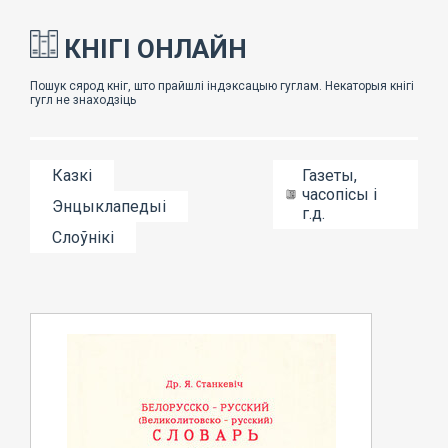
КНІГІ ОНЛАЙН
Казкі
Газеты,
часопісы і
Энцыклапедыі
г.д.
Слоўнікі