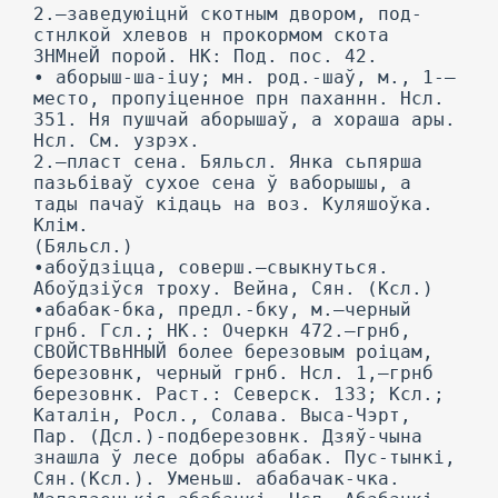
2.—заведуюіцнй скотным двором, под-
стнлкой хлевов н прокормом скота
ЗНМнеЙ порой. НК: Под. пос. 42.
• аборыш-ша-iuy; мн. род.-шаў, м., 1-—
место, пропуіценное прн паханнн. Нсл.
351. Ня пушчай аборышаў, а хораша ары.
Нсл. См. узрэх.
2.—пласт сена. Бяльсл. Янка сьпярша
пазьбіваў сухое сена ў ваборышы, а
тады пачаў кідаць на воз. Куляшоўка.
Клім.
(Бяльсл.)
•абоўдзіцца, соверш.—свыкнуться.
Абоўдзіўся троху. Вейна, Сян. (Ксл.)
•абабак-бка, предл.-бку, м.—черный
грнб. Гсл.; НК.: Очеркн 472.—грнб,
СВОЙСТВвННЫЙ более березовым роіцам,
березовнк, черный грнб. Нсл. 1,—грнб
березовнк. Раст.: Северск. 133; Ксл.;
Каталін, Росл., Солава. Выса-Чэрт,
Пар. (Дсл.)-подберезовнк. Дзяў-чына
знашла ў лесе добры абабак. Пус-тынкі,
Сян.(Ксл.). Уменьш. абабачак-чка.