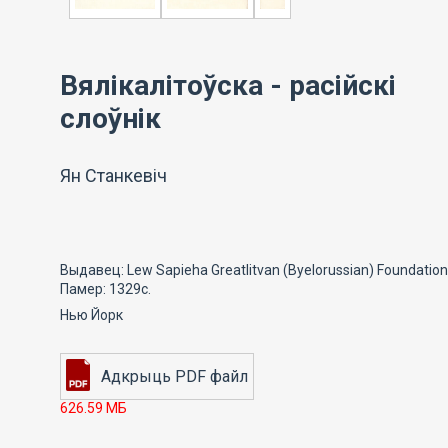
Вялікалітоўска - расійскі
слоўнік
Ян Станкевіч
Выдавец: Lew Sapieha Greatlitvan (Byelorussian) Foundation
Памер: 1329с.
Нью Йорк
626.59 МБ