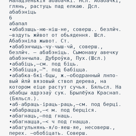
Маладзенькія абабачкі. Нсл. Абабачкі,
глянь, растуць пад елкаю. Дсл.
абабэніць
6
абапал
•абабзшць-ню-ніш-не, соверш.. безлйч.
—вздуть жйвот от обьядення. Шсл.
Абабэніла жывот. Ст.
•абабэнчыць-чу-чыш-чй, соверш.,
безлйч. — абабэніць. Сымонаву авечку
абабэнчыла. Дуброўка, Пух.(Шсл.)
•абабіць,—см. под біць.
•Збабіцца,—™. под бабіцца.
•абабка-бкі-бцы, ж.—ободранный лнпо-
вый йлй вязовый ствол дерева, на
котором еіце растут сучья. Бяльсл. Ha
абабцы адрэзаў сук. Брылёўка Краснап.
(Бяльсл.).
•аб-абраць-іраць-раць,—см. под берці.
•абабрацца,—< м. под берціся.
•абагнаць,—под гнаць.
•абагнацца,—< ч под гнацца.
•абагульнянь-я/о-яеш-яе, несоверш.,
перех. —обобіцать. Соверш.