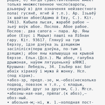
только множественное чнсло(вароты,
дзьверыў в) для означеняя нейзвестного
пола( гусянё, ягнё й т.п.). Ар. Ізьвёў
іх шайтан абое(Адама й Еву, С.). Кіт.
74613. Кабыла лысая, жарабё рабое —
зьеў воўк абое. Послов. Абое рабое.
Послов:. два сапога — пара. Ар. Яны
абое (Езус і Марыя) пашлі на Лібнан
гару. Кіт. 93617. Глянуў на тую
бярэзу, ідзе дзеўка зь дзяцюком
засіліліся(перш дзеўка, по-тым і
дзяцюк); абое яны калышуцца на крывой
бярэзе. Ельн.(Дсл.). Мы абое, галубка
дрыжоная, наўем лятуценьняў вЯНКІ.
Крушына: Лебедзь, 34. Ізьбер вас Бог
абаіх хіракоў і мужа й жонку. Нсл.
(под хірак).
•абоз-зр, предл.-зе, м.—обоз(несколько
подвод, повозок н т.п., с кладью,
следуюіцйх друг за другом, С.). Мгсл.
•абозны-ная-нае, прйлаг.(к абоз),—
обоз-ный.
• абозьня-м;-ні, ж. 1.—холодная пост-