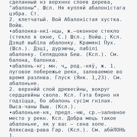
сделанный нз верхннх слоев дерева,
"абалоны”. Шсл. Ня купляй абалоністага
цэбра. Ст.
2. клетчатый. Вой Абалоністая хустка.
Войш.
•абалонка-нкі-нцы, ж.—оконное стекло
(стекло в окне, С.) Шсл.; Войш.; Ксл.
Дзяцё выбіла абалонку. Крамяні Пух.
(Шсл.). Дзці, дурэючы, пабілі
абалонку. Селядцова Беш. (Ксл.). См.
балона, балонка.
•абалонь-нг; мн. ч„ род.-няў, ж. 1.
луговое побережье рекн, залнваемое во
время разлнва. Глуск (Янк. 1,23). См.
абалоньне.
2. верхнйй слой древесйны, вокруг
сердцевйны свола. Ксл. Гэта бярно ня
годзіцца, бо абалонь сусім гнілая.
Выса-чаны Выш. (Ксл.).
•абалоньне-ня, предл.-ню, ср.—залнвное
место у рекн. Ксл. Добра мець такое
абалоньне, як у вас — сена хопе.
Аляксанд-рава Гар. (Ксл.). См. абйЛОНЬ
1.