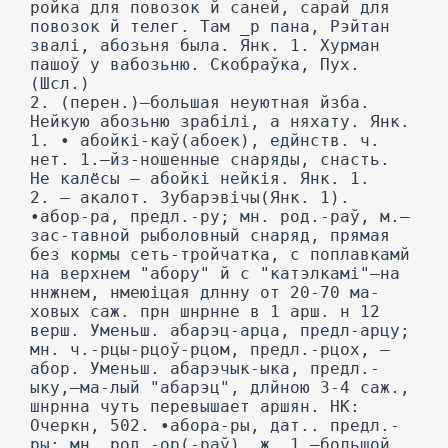
ройка для повозок й саней, сарай для
повозок й телег. Там _р пана, Рэйтан
звалі, абозьня была. Янк. 1. Хурман
пашоў у вабозьню. Скобраўка, Пух.
(Шсл.)
2. (перен.)—большая неуютная йзба.
Нейкую абозьню зрабілі, а няхату. Янк.
1. • абойкі-каў(абоек), едйнств. ч.
нет. 1.—йз-ношенные снаряды, снасть.
He калёсы — абойкі нейкія. Янк. 1.
2. — акалот. Зубарэвічы(Янк. 1).
•абор-ра, предл.-py; мн. род.-раў, м.—
зас-тавной рыболовный снаряд, прямая
без кормы сеть-тройчатка, с поплавкамй
на верхнем "абору" й с "катэлкамі"—на
ннжнем, нмеюіцая длнну от 20-70 ма-
ховых саж. прн шнрнне в 1 арш. н 12
верш. Уменьш. абарэц-арца, предл-арцу;
мн. ч.-рцы-рцоў-рцом, предл.-рцох, —
абор. Уменьш. абарэчык-ыка, предл.-
ыку,—ма-лый "абарэц", длйною 3-4 саж.,
шнрнна чуть перевышает аршян. НК:
Очеркн, 502. •абора-ры, дат.. предл.-
ры; мн. род.-ор(-раў), ж„ 1.—большой