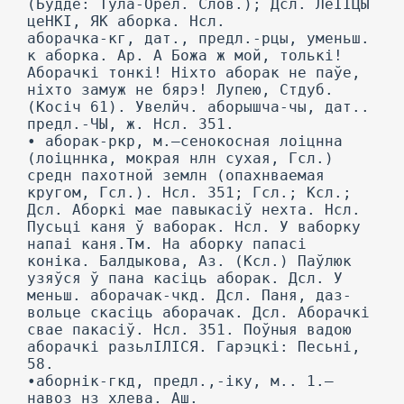
(Будде: Тула-Орел. Слов.); Дсл. ЛеІІЦЫ
цеНКІ, ЯК аборка. Нсл.
аборачка-кг, дат., предл.-рцы, уменьш.
к аборка. Ар. А Божа ж мой, толькі!
Аборачкі тонкі! Ніхто аборак не паўе,
ніхто замуж не бярэ! Лупею, Стдуб.
(Косіч 61). Увелйч. аборышча-чы, дат..
предл.-ЧЫ, ж. Нсл. 351.
• аборак-ркр, м.—сенокосная лоіцнна
(лоіцннка, мокрая нлн сухая, Гсл.)
средн пахотной землн (опахнваемая
кругом, Гсл.). Нсл. 351; Гсл.; Ксл.;
Дсл. Аборкі мае павыкасіў нехта. Нсл.
Пусьці каня ў ваборак. Нсл. У ваборку
напаі каня.Тм. На аборку папасі
коніка. Балдыкова, Аз. (Ксл.) Паўлюк
узяўся ў пана касіць аборак. Дсл. У
меньш. аборачак-чкд. Дсл. Паня, даз-
вольце скасіць аборачак. Дсл. Аборачкі
свае пакасіў. Нсл. 351. Поўныя вадою
аборачкі разьлІЛІСЯ. Гарэцкі: Песьні,
58.
•аборнік-гкд, предл.,-іку, м.. 1.—
навоз нз хлева. Аш.