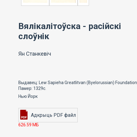
Вялікалітоўска - расійскі
слоўнік
Ян Станкевіч
Выдавец: Lew Sapieha Greatlitvan (Byelorussian) Foundation
Памер: 1329с.
Нью Йорк
626.59 МБ