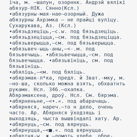
іча, м. —шалун, озорннк. Андрэй вялікі
абязур-НІК. Сянно(Ксл.)
•абязурны-мая-нае—озорный. Дужа
абязурны Ахрэмка — не прайці вуліцу.
Сухарукава, Аз. (Ксл.)
•абязьдзеціць,—c.w. под бязьдзеціць.
•абязьдзеціцца,—см. под бязьдзеціцца.
•абязьверыцца,—см. под бязьверыцца.
•абязьвеч-ыць-аны,—<-.м. под
бязьвечыць. •абязьвечыцца,—см. под
бязьвечыцца. •абязьвініць, см. под
бязьвініць.
•абяліць,—<м. под бяліць.
•абярэмак-л*ка, предл. й Зват.-мку, м.
—но-ша, сколько можна взять, обхватнть
рукамн. Нсл. 346.—охапка.
Абярэмаксена, дроў. Нсл. См. бярэма.
•абярненьне,—<•.«. под абарачаць.
•абярняся, нареч.—то н дело, очень
часто. Ар. Абярняся ўходзяць і
выходзяць, чыста вышвіндалі хату. Ар.
•абярнуць,—см. под вярнуць.
•абярнуцца,—<■.«. под вярнуцца.
•абяртня-w, ж.—ломоть хлеба, обре-