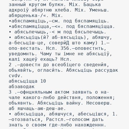
занный кругом булкн. Mix. Бацька
адкроіў абяртню хлеба. Mix. Уменьш.
абярценька-/«. Mix.
•абяспамяціць,—см. под бяспамяціць.
•абяспамяціцца,—<«. под бяспамяціцца.
• абясьпечыць,-< м под бясьпечыць.
• абясьціць(й? аб-вясьціць), абяшчу,
а-бесьціш-це, соверйД што каму) 1.—
опо-вестать. Нсл. 356.—оповестнть,
уведомнть. Чаму ты імне не абясьціў,
калі хацеў ехаць? Нсл.
2 .—довестн до всеобіцего сведенйя,
обьявйть, огласйть. Абясьціць рассудак
cvdv.
абясьціцца 10
абзаводак
3 .—офнцняльным актом заявнть о на-
чале какого-лнбо действня, положення;
обьявнть. Абясьціць вайну. Несоверш.
аб яшчаць-аю-деш-ае.
• абясьціцца, абяшчуся, абесьцішся, 1.
—отозваться, Растсл.—голосом дать
знать о своем где-лнбо нахожденнн.