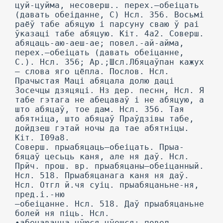
цуй-цуйма, несоверш.. перех.—обеіцать
(давать обеіданне, С) Нсл. 356. Восьмі
раёў табе абяцую і парсуну сваю ў раі
ўказаці табе абяцую. Кіт. 4а2. Соверш.
абяцаць-аю-аеш-ае; повел.-ай-айма,
перех.—обеіцать (давать обеіцанне,
С.). Нсл. 356; Ар.;Шсл.Лбяцаўпан кажух
— слова яго цёпла. Послов. Нсл.
Прачыстая Маці абяцала долю даці
Зосечцы дзяцяці. Нз дер. песнн, Нсл. Я
табе гэтага не абецаваў і не абяцую, а
што абяцаў, тое дам. Нсл. 356. Тая
абятніца, што абяцаў Праўдзівы табе,
дойдзеш гэтай ночы да тае абятніцы.
Кіт. І09а8.
Соверш. прыабяцаць—обеіцать. Прыа-
бяцаў цесьць каня, але ня даў. Нсл.
Прйч. прош. вр. прыабяцаны—обеіцанный.
Нсл. 518. Прыабяцанага каня ня даў.
Нсл. Отгл й.чя суіц. прыабяцаньне-ня,
пред.і.-ню
—обеіцанне. Нсл. 518. Даў прыабяцаньне
болей ня піць. Нсл.
•абецавацца-цўюся-цўешся; повел