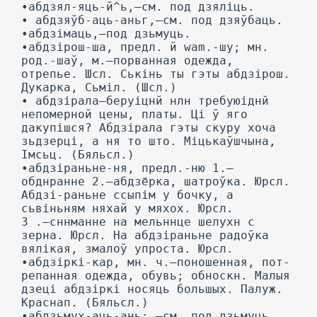
•абдзял-яць-й^ь,—см. под дзяліць.
• абдзяўб-аць-аньг,—см. под дзяўбаць.
•абдзімаць,—под дзьмуць.
•абдзірош-ша, предл. й wam.-шу; мн.
род.-шаў, м.—порванная одежда,
отрепье. Шсл. Ськінь ты гэты абдзірош.
Дукарка, Сьміл. (Шсл.)
• абдзірала—беруіцнй нлн требуюіднй
непомерной цены, платы. Ці ў яго
дакупішся? Абдзірала гэты скуру хоча
зьдзерці, а ня то што. Міцькаўшчына,
Імсьц. (Бяльсл.)
•абдзіраньне-ня, предл.-ню 1.—
обднранне 2.—абдзёрка, шатроўка. Юрсл.
Абдзі-раньне ссыпім у бочку, а
сьвіньням няхай у мяхох. Юрсл.
3 .—сннманне на мельннце шелухн с
зерна. Юрсл. На абдзіраньне радоўка
вялікая, змалоў упроста. Юрсл.
•абдзіркі-кар, мн. ч.—поношенная, пот-
репанная одежда, обувь; обноскн. Малыя
дзеці абдзіркі носяць большых. Палуж.
Краснап. (Бяльсл.)
•абдзьмух-аць-ань;,—см. под дзьмуць.