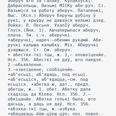
аберуч яго за галаву. Кулакоўскі:
Дабрасельцы. Вазьмі МІСКу абе-руч. Ст.
Вазьміся за работу аберуч. Патапенкі,
Выс. (Ксл.) Аберуч бяручы дубіну ў
рукі, у крыўду не даваўся вельмі дзед.
Лойка: Л. Песьня. УхапІў аберуч.
Глуск.(Янк. 1). Ашчаперылася аберуч,
плача. Тм. с.ч. аберучкі.
•аберучкі, нареч.—обенмн рукамй. Абе-
ручкі калыша калыбку. Mix. Аберучкі
дзяржыся. Ст. См. аберуч.
• абесткя-ткі-тцы, ж. 1,— оповеіценйе.
Нсл. 356. Абесткі ня даў, што паедзе.
2.—обьявленне.
3.—нзвеіденне, сообіценйе.
•аб’есьці, аб’ядаць, под есьці.
•аб’есьціся, аб’ядацца,—см. под
есьціся. •абетка-ю, дат., предл.
абетцы, ж.. 1. обет. Абетку дала
схадзіць да Кіева. Нсл. 356. 2.—
обеіцанйе. Абетка толькі была, што
дасьць, а даць ня даў. Нсл. 356.
•абэхка-ткі-тцы, ж.—азбука.
•абецаваць-йўю-цўеш-цўе; nos. повел.-