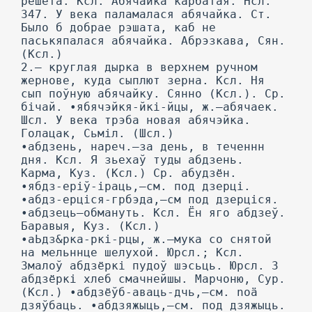
решета. Ксл. Абячайка карбатая. Нсл.
347. У века паламалася абячайка. Ст.
Было б добрае рэшата, каб не
паськяпалася абячайка. Абрэзкава, Сян.
(Ксл.)
2.— круглая дырка в верхнем ручном
жернове, куда сыплют зерна. Ксл. Ня
сып поўную абячайку. Сянно (Ксл.). Ср.
бічай. •ябячэйкя-йкі-йцы, ж.—абячаек.
Шсл. У века трэба новая абячэйка.
Голацак, Сьміл. (Шсл.)
•абдзень, нареч.—за день, в теченнн
дня. Ксл. Я зьехаў туды абдзень.
Карма, Куз. (Ксл.) Ср. абудзён.
•ябдз-еріў-іраць,—см. под дзерці.
•абдз-ерціся-грбэда,—см под дзерціся.
•абдзець—обмануть. Ксл. Ён яго абдзеў.
Баравыя, Куз. (Ксл.)
•аЬдз&рка-ркі-рцы, ж.—мука co снятой
на мельннце шелухой. Юрсл.; Ксл.
Змалоў абдзёркі пудоў шэсьць. Юрсл. 3
абдзёркі хлеб смачнейшы. Марчоню, Сур.
(Ксл.) •абдзёўб-аваць-дчь,—см. noä
дзяўбаць. •абдзяжыць,—см. под дзяжыць.