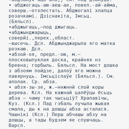
• абджогаць-аю-аеш-ае, повел.-ай-айма,
соверш.—отхлестать. Абджогалі хлапца
розачкамі. Дзіснакіта, Імсьц.
(Бяльсл).
•абджыгаць,—под джыгаць.
•абджынджарыць,
соверйі.,перех.,област.
—высечь. Дсл. Абджынджарыла яго матка
розкаю. Дсл.
•абзой-оя, предл.-ою, м.—
плосковыпуклая доска, крайняя нз
бревна; горбыль. Бяльсл. На мост дошка
з абзоям пойдзе, далоў яго можна
павярнуць. Імсьціслаўе (Бяльсл.). См.
аполак. Ср. абза.
• абзя-зы-зе, ж.—ннжннй слой коры
дерева. Ксл. На кажнай цалёўцы ёсьць
абза — чаму так чысьціў? Храпавічы,
Куз. (Ксл.) Пад гэбаль лучыла жывая
смала, ды к на дошцы абза асталася.
Чашнікі (Ксл.) Перш абчашы абзу на
дошцы, а тады будзем яе спушчаць.
Варсл.