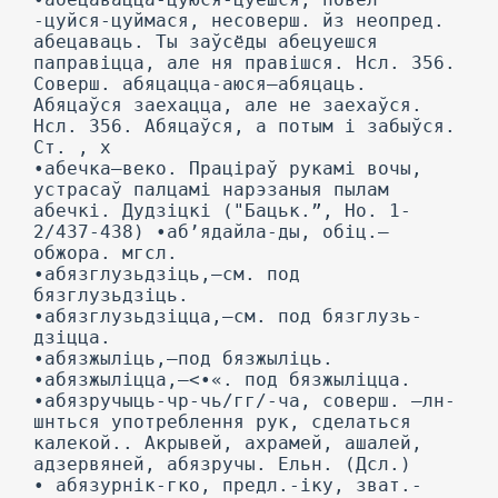
-цуйся-цуймася, несоверш. йз неопред.
абецаваць. Ты заўсёды абецуешся
паправіцца, але ня правішся. Нсл. 356.
Соверш. абяцацца-аюся—абяцаць.
Абяцаўся заехацца, але не заехаўся.
Нсл. 356. Абяцаўся, а потым і забыўся.
Ст. , х
•абечка—веко. Праціраў рукамі вочы,
устрасаў палцамі нарэзаныя пылам
абечкі. Дудзіцкі ("Бацьк.”, Но. 1-
2/437-438) •аб’ядайла-ды, обіц.—
обжора. мгсл.
•абязглузьдзіць,—см. под
бязглузьдзіць.
•абязглузьдзіцца,—см. под бязглузь-
дзіцца.
•абязжыліць,—под бязжыліць.
•абязжыліцца,—<•«. под бязжыліцца.
•абязручыць-чр-чь/гг/-ча, соверш. —лн-
шнться употреблення рук, сделаться
калекой.. Акрывей, ахрамей, ашалей,
адзервяней, абязручы. Ельн. (Дсл.)
• абязурнік-гко, предл.-іку, зват.-