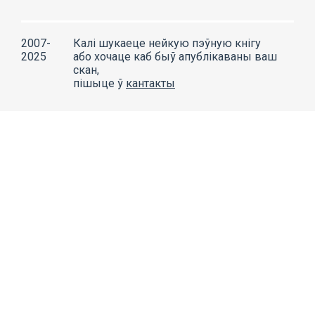
2007-
Калі шукаеце нейкую пэўную кнігу
2025
або хочаце каб быў апублікаваны ваш
скан,
пішыце ў
кантакты