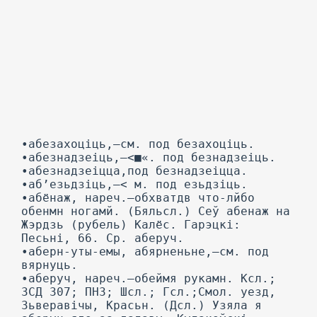
•абезахоціць,—см. под безахоціць.
•абезнадзеіць,—<■«. под безнадзеіць.
•абезнадзеіцца,под безнадзеіцца.
•аб’езьдзіць,—< м. под езьдзіць.
•абёнаж, нареч.—обхватдв что-лйбо
обенмн ногамй. (Бяльсл.) Сеў абенаж на
Жэрдзь (рубель) Калёс. Гарэцкі:
Песьні, 66. Ср. аберуч.
•аберн-уты-емы, абярненьне,—см. под
вярнуць.
•аберуч, нареч.—обеймя рукамн. Ксл.;
ЗСД 307; ПНЗ; Шсл.; Гсл.;Смол. уезд,
Зьверавічы, Красьн. (Дсл.) Узяла я