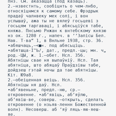
пнз. См. аказацца (под казаць).
2.—нзвестнть, сообіцнть о чем-лнбо,
относяіцнмся к самому себе. Фрэдрык
прадаў чалнвеку мех солі, і вон
услышаў, ажа ты не вялеў госьцеві з
госьцям таргаваці, і абясьціўся табе,
княжа. Пнсьмо Рнжан к внтебскому князю
нз ок. 1280 г., напеч. в ’’Запісы Бел.
Нав. Т-ва” 1, в Внльне 1938, стр. 36.
•абяшчаць,—<■«. под абясьціць.
•абятшца-І^Ь/, дат., предл.-цы; мн. ч„
род.-ЦЫ, ж. 1.—обет. Нсл. 356.
Абятніцы свае ня выпаўніў. Нсл. Тая
абятніца, што абяцаў Праўдзівы табе,
дойдзеш гэтай ночы да тае абятніцы.
Кіт. Ю9а8.
2.—обеіценная веіць. Нсл. 356.
Абятніцы ня даў. Нсл.
•аб’явеньне, предл.-ню, ср.—
откровенне. •аб’явіць, аб’яўлю,
аб’явіш-ве, соверш. —открыть, сделать
откровенне (о нзьяв-леннн Божественной
волн). Несоверш. аб ’яў ляць-яю-яеш-
яе.