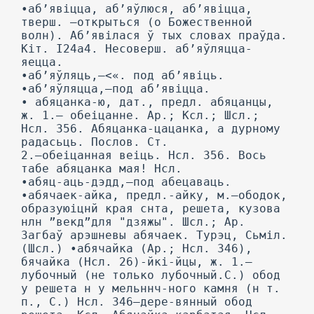
•аб’явіцца, аб’яўлюся, аб’явіцца,
тверш. —открыться (о Божественной
волн). Аб’явілася ў тых словах праўда.
Кіт. І24а4. Несоверш. аб’яўляцца-
яецца.
•аб’яўляць,—<«. под аб’явіць.
•аб’яўляцца,—под аб’явіцца.
• абяцанка-ю, дат., предл. абяцанцы,
ж. 1.— обеіцанне. Ар.; Ксл.; Шсл.;
Нсл. 356. Абяцанка-цацанка, а дурному
радасьць. Послов. Ст.
2.—обеіцанная веіць. Нсл. 356. Вось
табе абяцанка мая! Нсл.
•абяц-аць-дэдд,—под абецаваць.
•абячаек-айка, предл.-айку, м.—ободок,
образуюіцнй края снта, решета, кузова
нлн ”векд”для "дзяжы". Шсл.; Ар.
Загбаў арэшневы абячаек. Турэц, Сьміл.
(Шсл.) •абячайка (Ар.; Нсл. 346),
бячайка (Нсл. 26)-йкі-йцы, ж. 1.—
лубочный (не только лубочный.С.) обод
у решета н у мельннч-ного камня (н т.
п., С.) Нсл. 346—дере-вянный обод