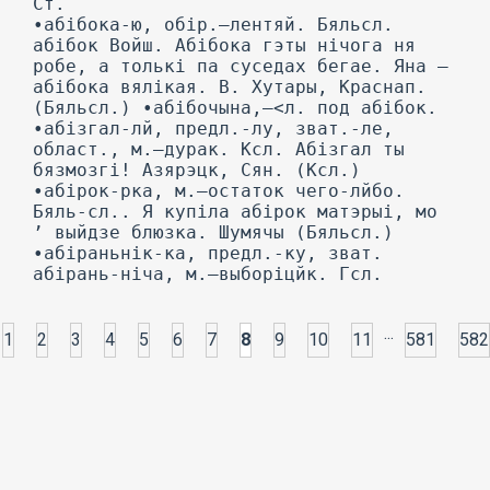
Ст.
•абібока-ю, обір.—лентяй. Бяльсл.
абібок Войш. Абібока гэты нічога ня
робе, a толькі па суседах бегае. Яна —
абібока вялікая. В. Хутары, Краснап.
(Бяльсл.) •абібочына,—<л. под абібок.
•абізгал-лй, предл.-лу, зват.-ле,
област., м.—дурак. Ксл. Абізгал ты
бязмозгі! Азярэцк, Сян. (Ксл.)
•абірок-рка, м.—остаток чего-лйбо.
Бяль-сл.. Я купіла абірок матэрыі, мо
’ выйдзе блюзка. Шумячы (Бяльсл.)
•абіраньнік-ка, предл.-ку, зват.
абірань-ніча, м.—выборіцйк. Гсл.
...
1
2
3
4
5
6
7
8
9
10
11
581
582