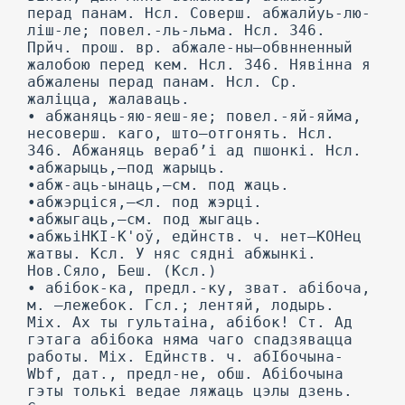
перад панам. Нсл. Соверш. абжалйуь-лю-
ліш-ле; повел.-ль-льма. Нсл. 346.
Прйч. прош. вр. абжале-ны—обвнненный
жалобою перед кем. Нсл. 346. Нявінна я
абжалены перад панам. Нсл. Ср.
жаліцца, жалаваць.
• абжаняць-яю-яеш-яе; повел.-яй-яйма,
несоверш. каго, што—отгонять. Нсл.
346. Абжаняць вераб’і ад пшонкі. Нсл.
•абжарыць,—под жарыць.
•абж-аць-ынаць,—см. под жаць.
•абжэрціся,—<л. под жэрці.
•абжыгаць,—см. под жыгаць.
•абжьіНКІ-К'оў, едйнств. ч. нет—КОНец
жатвы. Ксл. У няс сядні абжынкі.
Нов.Сяло, Беш. (Ксл.)
• абібок-ка, предл.-ку, зват. абібоча,
м. —лежебок. Гсл.; лентяй, лодырь.
Mix. Ах ты гультаіна, абібок! Ст. Ад
гэтага абібока няма чаго спадзявацца
работы. Mix. Едйнств. ч. абІбочына-
Wbf, дат., предл-не, обш. Абібочына
гэты толькі ведае ляжаць цэлы дзень.