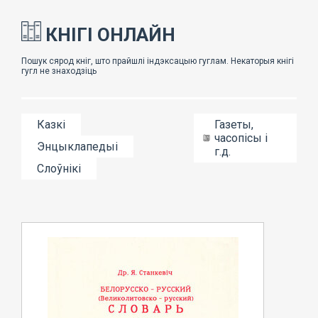
КНІГІ ОНЛАЙН
Казкі
Газеты,
часопісы і
Энцыклапедыі
г.д.
Слоўнікі