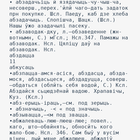
• абзадачьіць й язядачыць-чу-чыш-ча,
несоверш.,перех.'йлй чаго—дать задаток
прн покупке. Шсл. Паеду, каб дзе хлеба
абзадачыць. Слопішча, Шацк. (Шсл.)
Нашы ўжо азадачылі пасеку.
• абзаводак-дку, л.—обзаведенне (жн-
вотнымн, С.) мГсл.; Нсл.347. Памажы на
абзаводак. Нсл. Цяліцу даў на
абзаводак. Нсл.
абздацца
11
абкусаць
•абзпацца-амся-асіся, абздасца, абзда-
мося, абздасьцеся, абздадуцца, соверш.
—обдаться (облйть себя водой, С.) Ксл.
Абздайся сьцюдзёнай вадою. Храпавічы,
Куз. (Ксл.)
•абз-ерыць-іраць,—см. под зерыць.
• абзначыць, -< « под значыць.
•абзывацца,—<м под звацца.
•абжалеваць-люю-люеш-люе; повел..
каго, што—обвйнять, обносйть кого
жало-бою. Нсл. 346. Сам быў у вусім
вінен, дый мяне абжалюеш, абжаліў