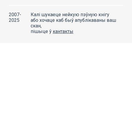
2007-
Калі шукаеце нейкую пэўную кнігу
2025
або хочаце каб быў апублікаваны ваш
скан,
пішыце ў
кантакты