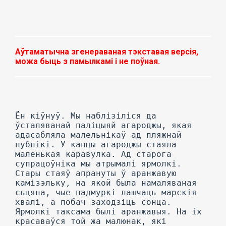
Аўтаматычна згенераваная тэкставая версія,
можа быць з памылкамі і не поўная.
Ён кіўнуў. Мы наблізіліся да
ўсталяванай паліцыяй агароджы, якая
адасабляла малельнікаў ад пляжнай
публікі. У канцы агароджы стаяла
маленькая каравулка. Ад старога
супрацоўніка мы атрымалі ярмолкі.
Стары стаяў апрануты ў аранжавую
камізэльку, на якой была намаляваная
сьцяна, чые падмуркі лашчаць марскія
хвалі, а побач заходзіць сонца.
Ярмолкі таксама былі аранжавыя. На іх
красаваўся той жа малюнак, які