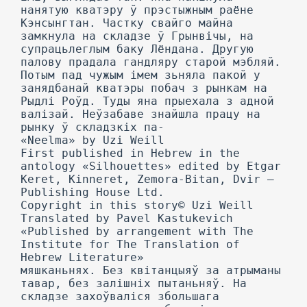
нанятую кватэру ў прэстыжным раёне
Кэнсынгтан. Частку свайго майна
замкнула на складзе ў Грынвічы, на
супрацьлеглым баку Лёндана. Другую
палову прадала гандляру старой мэбляй.
Потым пад чужым імем зьняла пакой у
занядбанай кватэры побач з рынкам на
Рыдлі Роўд. Туды яна прыехала з адной
валізай. Неўзабаве знайшла працу на
рынку ў складзкіх па-
«Neelma» by Uzi Weill
First published in Hebrew in the
antology «Silhouettes» edited by Etgar
Keret, Kinneret, Zemora-Bitan, Dvir —
Publishing House Ltd.
Copyright in this story© Uzi Weill
Translated by Pavel Kastukevich
«Published by arrangement with The
Institute for The Translation of
Hebrew Literature»
мяшканьнях. Без квітанцыяў за атрыманы
тавар, без залішніх пытаньняў. На
складзе захоўваліся збольшага