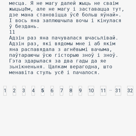
месца. Я не магу далей жыць не сваім
жыцьцём, але не магу і заставацца тут,
дзе мана становіцца ўсё больш яўнай».
I вось яна заплюшчыла вочы і кінулася
ў бездань.
11
Адзін раз яна пачувалася шчасьлівай.
Адзін раз, які вядомы мне і аб якім
яна распавядала з агнёвымі вачыма,
паўтараючы ўсю гісторыю зноў і зноў.
Гэта здарылася за два гады да яе
зьнікненьня. Цалкам верагодна, што
менавіта стуль усё і пачалося.
...
1
2
3
4
5
6
7
8
9
10
11
31
32