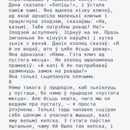
Дана сказала: «Хопіць!», і ўстала
паміж намі. Яна выняла нізку ключоў,
ад якой адчапіла маленькі ключык і
працягнула злодзею, сказаўшы: «На,
вазьмі. Табе патрэбны ровар? На!»
Злодзей аслупянеў. Зірнуў на яе. Празь
імгненьне ён кінуўся наўцёкі і хутка
зьнік з вачэй. Данін хлопец сказаў: «Я
й ня ведаў, што ў цябе ёсьць ровар».
Яна адказала: «Няма. Гэта ключ ад
пустога месца». Яе хлопец ашаломлена
прамовіў: «А калі б ён паспрабаваў
адамкнуць замок на ровары?»
Яна толькі сьцепанула плячыма.
8
Няма такога ў прыродзе, каб зьнікнуць
у пустаце, бо няма ў прыродзе «пустога
месца». Але ёсьць нешта, чаго мы ня
ведаем пра пустату, — я проста
ўпэўнены. Толькі тады чалавек сьцірае
сябе цалкам з уласнага жыцьця, калі
яму вельмі кепска. 3 гэтага паўстае
пытаньне, чаму ёй было так кепска, і