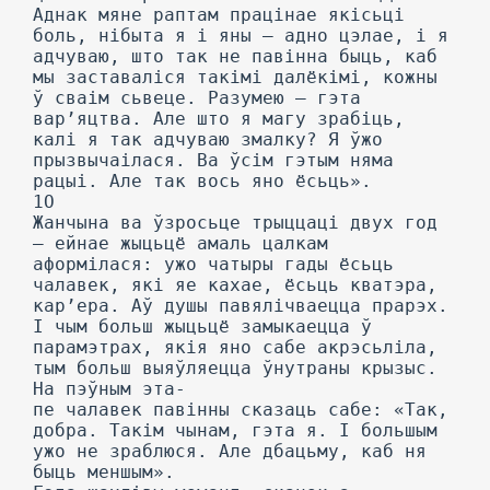
Аднак мяне раптам працінае якісьці
боль, нібыта я і яны — адно цэлае, і я
адчуваю, што так не павінна быць, каб
мы заставаліся такімі далёкімі, кожны
ў сваім сьвеце. Разумею — гэта
вар’яцтва. Але што я магу зрабіць,
калі я так адчуваю змалку? Я ўжо
прызвычаілася. Ва ўсім гэтым няма
рацыі. Але так вось яно ёсьць».
1О
Жанчына ва ўзросьце трыццаці двух год
— ейнае жыцьцё амаль цалкам
аформілася: ужо чатыры гады ёсьць
чалавек, які яе кахае, ёсьць кватэра,
кар’ера. Аў душы павялічваецца прарэх.
I чым больш жыцьцё замыкаецца ў
парамэтрах, якія яно сабе акрэсьліла,
тым больш выяўляецца ўнутраны крызыс.
На пэўным эта-
пе чалавек павінны сказаць сабе: «Так,
добра. Такім чынам, гэта я. I большым
ужо не зраблюся. Але дбацьму, каб ня
быць меншым».