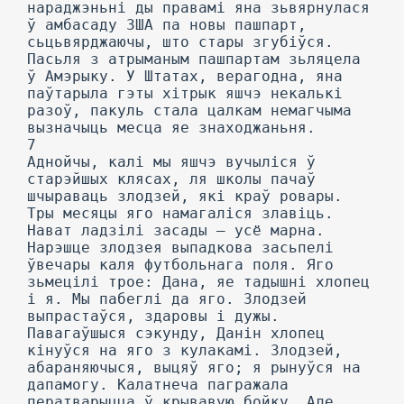
нараджэньні ды правамі яна зьвярнулася
ў амбасаду ЗША па новы пашпарт,
сьцьвярджаючы, што стары згубіўся.
Пасьля з атрыманым пашпартам зьляцела
ў Амэрыку. У Штатах, верагодна, яна
паўтарыла гэты хітрык яшчэ некалькі
разоў, пакуль стала цалкам немагчыма
вызначыць месца яе знаходжаньня.
7
Аднойчы, калі мы яшчэ вучыліся ў
старэйшых клясах, ля школы пачаў
шчыраваць злодзей, які краў ровары.
Тры месяцы яго намагаліся злавіць.
Нават ладзілі засады — усё марна.
Нарэшце злодзея выпадкова засьпелі
ўвечары каля футбольнага поля. Яго
зьмецілі трое: Дана, яе тадышні хлопец
і я. Мы пабеглі да яго. Злодзей
выпрастаўся, здаровы і дужы.
Павагаўшыся сэкунду, Данін хлопец
кінуўся на яго з кулакамі. Злодзей,
абараняючыся, выцяў яго; я рынуўся на
дапамогу. Калатнеча пагражала
ператварыцца ў крывавую бойку. Але