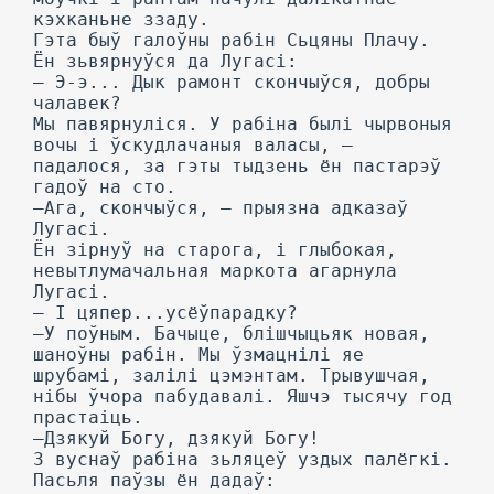
кэхканьне ззаду.
Гэта быў галоўны рабін Сьцяны Плачу.
Ён зьвярнуўся да Лугасі:
— Э-э... Дык рамонт скончыўся, добры
чалавек?
Мы павярнуліся. У рабіна былі чырвоныя
вочы і ўскудлачаныя валасы, —
падалося, за гэты тыдзень ён пастарэў
гадоў на сто.
—Ага, скончыўся, — прыязна адказаў
Лугасі.
Ён зірнуў на старога, і глыбокая,
невытлумачальная маркота агарнула
Лугасі.
— I цяпер...усёўпарадку?
—У поўным. Бачыце, блішчыцьяк новая,
шаноўны рабін. Мы ўзмацнілі яе
шрубамі, залілі цэмэнтам. Трывушчая,
нібы ўчора пабудавалі. Яшчэ тысячу год
прастаіць.
—Дзякуй Богу, дзякуй Богу!
3 вуснаў рабіна зьляцеў уздых палёгкі.
Пасьля паўзы ён дадаў: