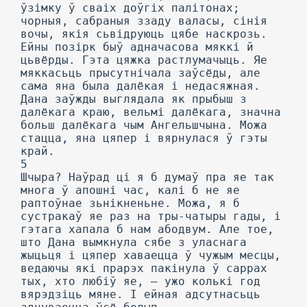
ўзімку ў сваіх доўгіх палітонах;
чорныя, сабраныя ззаду валасы, сінія
вочы, якія сьвідруюць цябе наскрозь.
Ейны позірк быў адначасова мяккі й
цьвёрды. Гэта цяжка растлумачыць. Яе
мяккасьць прысутнічала заўсёды, але
сама яна была далёкая і недасяжная.
Дана заўжды выглядала як прыбыш з
далёкага краю, вельмі далёкага, значна
больш далёкага чым Ангельшчына. Можа
стацца, яна цяпер і вярнулася ў гэты
край.
5
Шчыра? Наўрад ці я б думаў пра яе так
многа ў апошні час, калі б не яе
раптоўнае зьнікненьне. Можа, я б
сустракаў яе раз на тры-чатыры гады, і
гэтага хапала б нам абодвум. Але тое,
што Дана вымкнула сябе з уласнага
жыцьця і цяпер хаваецца ў чужым месцы,
ведаючы які прарэх пакінула ў cappax
тых, хто любіў яе, — ужо колькі год
вярэдзіць мяне. I ейная адсутнасьць