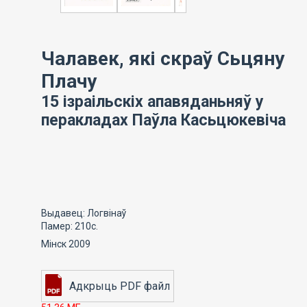
Чалавек, які скраў Сьцяну
Плачу
15 ізраільскіх апавяданьняў у
перакладах Паўла Касьцюкевіча
Выдавец: Логвінаў
Памер: 210с.
Мінск 2009