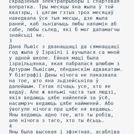
скрадзеныя электрапрыборы і спартовая
вопратка. Тры месяцы яна жыла ў той
кватэры, і цягам гэтых трох месяцаў
наведвала ўсе тыя месцы, дзе жыла
раней, каб зьнішчыць любы напамін аб
сабе, любы сьлед, які б мог дапамагчы
знайсьці яе.
3
Дана Льюіс з дванаццаці да сямнаццаці
год жыла ў Ізраілі і вучылася са мной
у адной школе. Ейная маці была
ізраільцянка, якая пабралася шлюбам з
Артурам Льюісам, лёнданскім адвакатам.
У біяграфіі Даны нічога не паказвала
на тое, што яна зьдзейсьніла ў
далейшым. Гэтак лічаць усе, хто яе
ведаў. Але ж вельмі часта тыя людзі,
якія ведаюць цябе найлепей за ўсё,
насамрэч ведаюць цябе найменей. Або
ўвогуле нічога пра цябе ня ведаюць.
Яны ведаюць адно тое, што ты робіш,
але нічога з таго, хто ты ёсьць.
4
Яны была высокая і эфэктная, асабліва