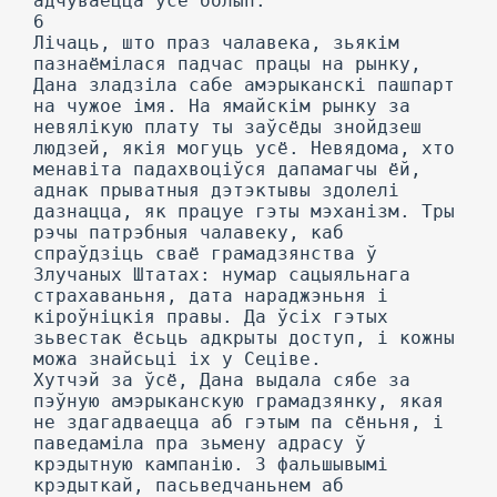
адчуваецца ўсё болып.
6
Лічаць, што праз чалавека, зьякім
пазнаёмілася падчас працы на рынку,
Дана зладзіла сабе амэрыканскі пашпарт
на чужое імя. На ямайскім рынку за
невялікую плату ты заўсёды знойдзеш
людзей, якія могуць усё. Невядома, хто
менавіта падахвоціўся дапамагчы ёй,
аднак прыватныя дэтэктывы здолелі
дазнацца, як працуе гэты мэханізм. Тры
рэчы патрэбныя чалавеку, каб
спраўдзіць сваё грамадзянства ў
Злучаных Штатах: нумар сацыяльнага
страхаваньня, дата нараджэньня і
кіроўніцкія правы. Да ўсіх гэтых
зьвестак ёсьць адкрыты доступ, і кожны
можа знайсьці іх у Сеціве.
Хутчэй за ўсё, Дана выдала сябе за
пэўную амэрыканскую грамадзянку, якая
не здагадваецца аб гэтым па сёньня, і
паведаміла пра зьмену адрасу ў
крэдытную кампанію. 3 фальшывымі
крэдыткай, пасьведчаньнем аб