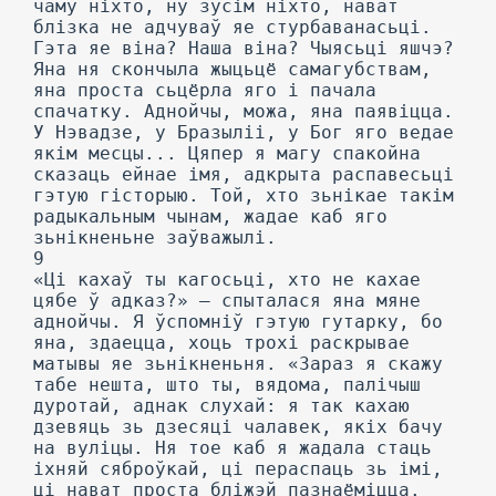
чаму ніхто, ну зусім ніхто, нават
блізка не адчуваў яе стурбаванасьці.
Гэта яе віна? Наша віна? Чыясьці яшчэ?
Яна ня скончыла жыцьцё самагубствам,
яна проста сьцёрла яго і пачала
спачатку. Аднойчы, можа, яна паявіцца.
У Нэвадзе, у Бразыліі, у Бог яго ведае
якім месцы... Цяпер я магу спакойна
сказаць ейнае імя, адкрыта распавесьці
гэтую гісторыю. Той, хто зьнікае такім
радыкальным чынам, жадае каб яго
зьнікненьне заўважылі.
9
«Ці кахаў ты кагосьці, хто не кахае
цябе ў адказ?» — спыталася яна мяне
аднойчы. Я ўспомніў гэтую гутарку, бо
яна, здаецца, хоць трохі раскрывае
матывы яе зьнікненьня. «Зараз я скажу
табе нешта, што ты, вядома, палічыш
дуротай, аднак слухай: я так кахаю
дзевяць зь дзесяці чалавек, якіх бачу
на вуліцы. Ня тое каб я жадала стаць
іхняй сяброўкай, ці пераспаць зь імі,
ці нават проста бліжэй пазнаёміцца.