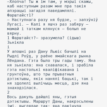
—Хлопча! Ты ж ім там, у мэрыі скажы,
каб наступным разам мне пра такія
апэрацыі загадзя паведамлялі.
Фарштайст1?
— Наступнага разу ня будзе, — запэўніў
Лугасі. — Калі я яшчэ раз забяру —
мамай і таткам клянуся — болып не
вярну.
1 Фарштайст?— зразумела? (ідыш)
Зьнікла
і
У апошні раз Дану Льюіс бачылі на
Рыдлі Роўд, у раёне ямайскага рынка
Лёндана. Гэта было тры гады таму. Яна
ня зьнікла: яна схавалася, і зрабіла
гэта настолькі кваліфікавана і
грунтоўна, што тры прыватныя
дэтэктывы, якіх нанялі бацькі, так і
ня здолелі вылічыць месца, дзе яна
знаходзілася.
2
Вось дакуль дайшлі яны, гэтыя
дэтэктывы. Маршрут Даны, накрэсьлены
імі, выглядае так: яна пакінула