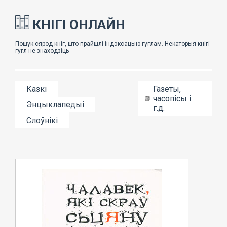
КНІГІ ОНЛАЙН
Казкі
Газеты,
часопісы і
Энцыклапедыі
г.д.
Слоўнікі