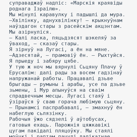
суправаджаў надпіс: «Марскія краявіды
роднага Ізраілю».
Мы мінулі каравулку і падышлі да мура.
—Хвілінку, аднухвілінку! — крыкнуўнам
наўздагон стары з расейскім акцэнтам.
Мы азірнуліся.
— Калі ласка, пяцьдзясят шэкеляў за
ўваход, — сказаў стары.
Я зірнуў на Лугасі, а ён на мяне.
—Адзесятай, — прамовіў ён. — Рыхтуйся.
Я прыеду і забяру цябе.
У тую ж ноч мы вярнулі Сьцяну Плачу ў
Ерусалім: далі рады за восем гадзінаў
напружанай работы. Працавалі дзьве
брыгады — румыны і арабы, усе па дзьве
зьмены, і Мур апынуўся на сваім
спрадвечным месцы. Лугасі стаяў і
ўзіраўся ў сваю горача любімую сьцяну.
— Прынамсі паспрабавалі, — змахнуў ён
набеглую сьлязінку.
Рабочыя ўжо сядзелі ў аўтобусах,
гатовыя ехаць. Парожнія цяжкавікі
цугам пакідалі пляцоўку. Мы стаялі
моўчкі і раптам пачулі далікатнае