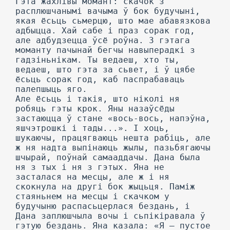
Гэта жахлівы момант: скачок з
расплюшчанымі вачыма ў бок будучыні,
якая ёсьць сьмерцю, што мае абавязкова
адбыцца. Хай сабе і праз сорак год,
але адбудзецца ўсё роўна. 3 гэтага
моманту пачынай бегчы навыперадкі з
гадзіньнікам. Ты ведаеш, хто ты,
ведаеш, што гэта за сьвет, і ў цябе
ёсьць сорак год, каб паспрабаваць
палепшыць яго.
Але ёсьць і такія, што ніколі ня
робяць гэты крок. Яны назаўсёды
застаюцца ў стане «вось-вось, напэўна,
яшчэтрошкі і тады...». I хоць,
шукаючы, працягваюць нешта рабіць, але
ж ня надта выпінаюць жылы, пазьбягаючы
шчырай, поўнай самааддачы. Дана была
ня з тых і ня з гэтых. Яна не
засталася на месцы, але ж і ня
скокнула на другі бок жыцьця. Паміж
стаяньнем на месцы і скачком у
будучыню распасьцерлася бездань, і
Дана заплюшчыла вочы і сьпікіравала ў
гэтую бездань. Яна казала: «Я — пустое