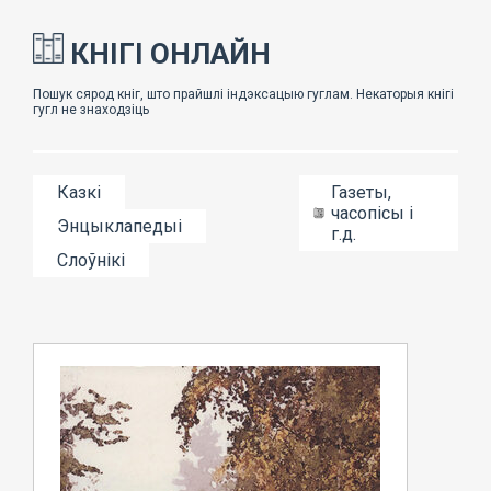
КНІГІ ОНЛАЙН
Казкі
Газеты,
часопісы і
Энцыклапедыі
г.д.
Слоўнікі