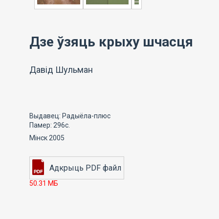
Дзе ўзяць крыху шчасця
Давід Шульман
Выдавец: Радыёла-плюс
Памер: 296с.
Мінск 2005
50.31 МБ