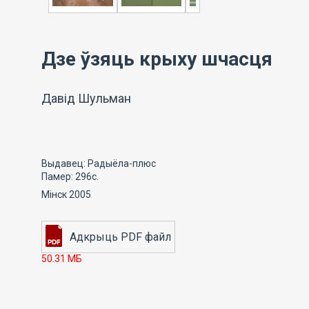
Дзе ўзяць крыху шчасця
Давід Шульман
Выдавец: Радыёла-плюс
Памер: 296с.
Мінск 2005
50.31 МБ