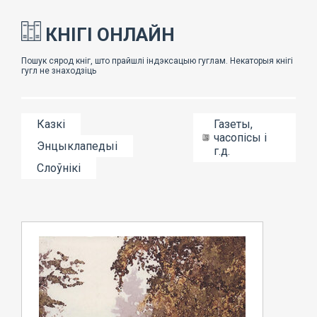
КНІГІ ОНЛАЙН
Казкі
Газеты,
часопісы і
Энцыклапедыі
г.д.
Слоўнікі