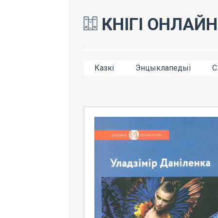
КНІГІ ОНЛАЙН
Казкі
Энцыклапедыі
С