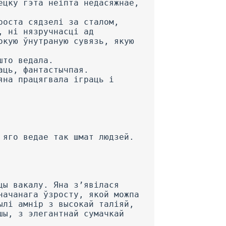
ецку гэта неіпта недасяжнае,
роста сядзелі за сталом,
, ні нязручнасці ад
окую ўнутраную сувязь, якую
што ведала.
аць, фантастычпая.
яна працягвала іграць і
 яго ведае так шмат людзей.
цы вакалу. Яна з’явілася
начанага ўзросту, якой можпа
ылі амнір з высокай таліяй,
шы, з элегантнай сумачкай