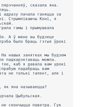
 пярэчанняў, сказала яна.
ляць.
і адразу пачала ганяцца за
оі. Стрымліваючы Коні, я
ьскай.
грала гамы і прымушвала
бе. А ў мяне вы будзеце
трэба было браць гэтыя ўрокі
 На нашых занятках мы будзем
ле падкарэктаваць можпа.
 тое, каб я давала вам урокі
спрабую падабраць вам
эта не толькі талент, але і
, як яна называецца?
урчала Цыбульская.
 не скончыцца паветра. Гук