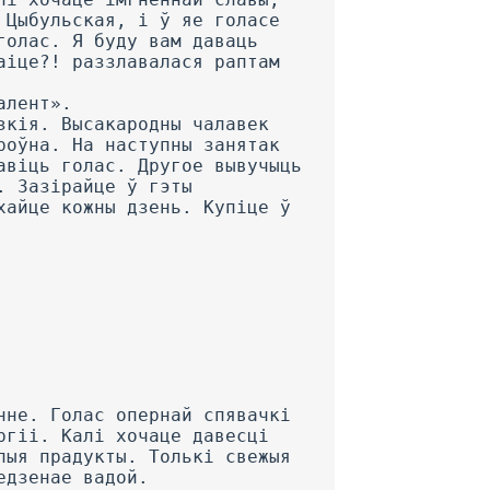
 Цыбульская, і ў яе голасе
голас. Я буду вам даваць
аіце?! раззлавалася раптам
алент».
зкія. Высакародны чалавек
роўна. На наступны занятак
авіць голас. Другое вывучыць
. Зазірайце ў гэты
хайце кожны дзень. Купіце ў
нне. Голас опернай спявачкі
ргіі. Калі хочаце давесці
пыя прадукты. Толькі свежыя
едзенае вадой.