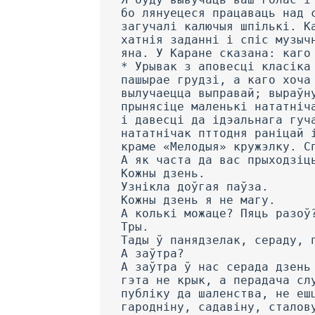
бо лянуецеся працаваць над 
загучалі калючыя шпількі. К
хатнія заданні і спіс музыч
яна. У Каране сказана: каго
* Урывак з аповесці класіка
пашырае грудзі, а каго хоча
вылучаецца выправай; выраўн
прынясіце маленькі нататніч
і давесці да ідэальнага гуч
нататнічак пттодня раніцай 
краме «Мелодыя» кружэлку. С
А як часта да вас прыходзіц
Кожны дзень.
Узнікла доўгая паўза.
Кожны дзень я не магу.
А колькі можаце? Пяць разоў
Тры.
Тады ў панядзелак, сераду, 
А заўтра?
А заўтра ў нас серада дзень
гэта не крык, а перадача сл
публіку да шаленства, не еш
гародніну, садавіну, сталов