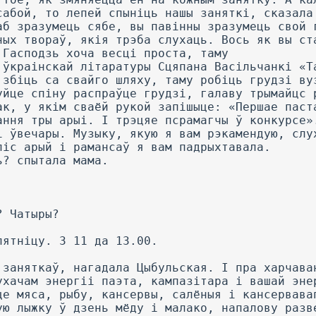
сабой, то лепей спыніць нашы заняткі, сказала
аб зразумець сябе, вы павінны зразумець свой 
ных твораў, якія трэба слухаць. Вось як вы ст
 Гасподзь хоча весці проста, таму
 ўкраінскай літаратуры Сцяпана Васільчанкі «Т
 збіць са свайго шляху, таму робіць грудзі ву
уйце спіну распраўце грудзі, галаву трымайцс 
ак, у якім сваёй рукой запішыце: «Першае паст
ання тры арыі. I трэцяе псрамагчы ў конкурсе»
і ўвечары. Музыку, якую я вам рэкамендую, слу
піс арый і рамансаў я вам падрыхтавала.
ь? спытала мама.
? Чатыры?
пятніцу. 3 11 да 13.00.
 заняткаў, нагадала Цыбульская. I пра харчава
ухачам энергіі паэта, кампазітара і вашай эне
це мяса, рыбу, кансервы, салёныя і кансервава
ую лыжку ў дзень мёду і малако, напалову разв