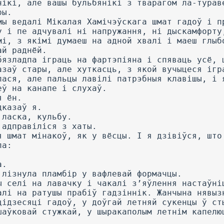
нікі, але вашы бульбянікі з тварагом ла-турав
ры.
мы ведалі Мікалая Хамічэўскага шмат гадоў і п
у і пе адчувалі ні напружання, ні дыскамфорту
мі, з якімі думаеш на адной хвалі і маеш глыб
ай раднёй.
бязладпа іграць на фартэпіяна і спяваць усё, 
азаў стары, але хуткасць, з якой вучыцеся ігр
лася, але пальцы лавілі патрэбныя клавішы, і 
еў на канапе і слухаў.
я ён.
дказаў я.
 ласка, кульбу.
 адправіліся з хаты.
я шмат мінакоў, як у вёсцы. I я дзівіўся, што
ла:
а.
 лізнула пламбір у вафлевай формачцы.
ы селі на лавачку і чакалі з’яўлення настаўні
алі на ратушы прабіў гадзіннік. Жанчына нявыз
цідзесяці гадоў, у доўгай летняй сукенцы ў ст
шаўковай стужкай, у шыракаполым летнім капелю