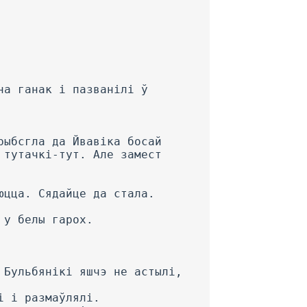
на ганак і пазванілі ў
рыбсгла да Йвавіка босай
 тутачкі-тут. Але замест
юцца. Сядайце да стала.
 у белы гарох.
 Бульбянікі яшчэ не астылі,
і і размаўлялі.