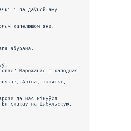
ачкі і па-даўнейшаму
олым капелюшом яна.
ала абурана.
уў.
голас? Марожанае і халодная
ончыце, Аліна, заняткі,
арозе да нас кінуўся
 Ён скакаў на Цыбульскую,