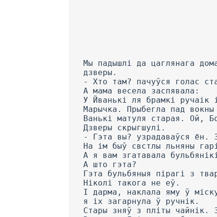
Мы падышлі да цаглянага дом
дзверы.
- Хто там? пачуўся голас ст
А мама весела заспявала:
У Йванькі ля брамкі ручаік 
Марычка. Прыбегла пад вокны
Ванькі матуля старая. Ой, Б
Дзверы скрыгшулі.
- Гэта вы? узрадаваўся ён. 
На ім быў свстлы льняны гар
А я вам згатавала бульбянік
А што гэта?
Гэта бульбяныя пірагі з тва
Ніколі такога не еў.
I дарма, наклала яму ў міск
я іх загарнула ў ручнік.
Стары зняў з пліты чайнік. 