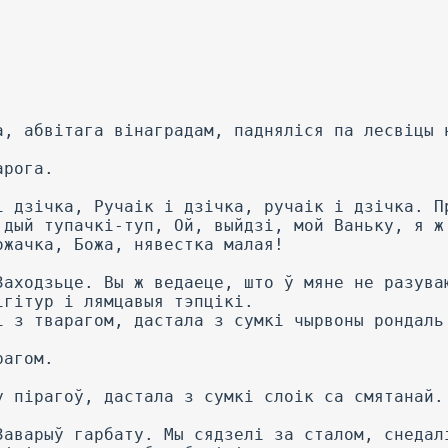
а, абвітага вінаградам, падняліся па лесвіцы 
арога.
і дзічка, Ручаік і дзічка, ручаік і дзічка. П
 дый тупачкі-туп, Ой, выйдзі, мой Ваньку, я ж
ожачка, Божа, нявестка малая!
Заходзьце. Вы ж ведаеце, што ў мяне не разува
ігітур і лямцавыя тэпцікі.
і з тварагом, дастала з сумкі чырвоны рондаль
рагом.
у пірагоў, дастала з сумкі слоік са смятанай.
Заварыў гарбату. Мы сядзелі за сталом, снедал