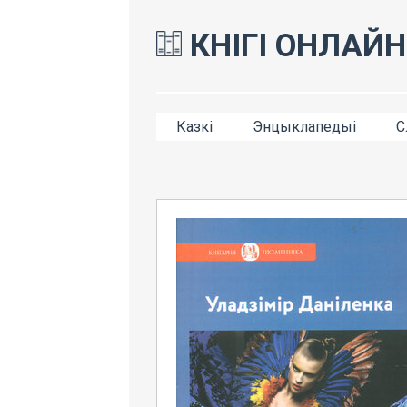
КНІГІ ОНЛАЙН
Казкі
Энцыклапедыі
С