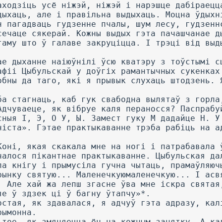
аходзіць усё ніжэй, ніжэй і нарэшце дабіраецц
дыхаць, але і правільна выдыхаць. Моцна ўдыхн
н пагадваць гудзенне пчалы, шум лесу, гудзенн
сечаце сякерай. Кожны выдых гэта пачашчанае д
таму што ў галаве закруціцца. I трэці від выд
ае дыханне наіюўнілі ўсю кватэру з тоўстымі с
афіі Цыбульскай у доўгіх рамантычных сукенках
обны да таго, які я прывык слухаць штодзень. 
ба стагнаць, каб гук свабодна вылятаў з горла
Адчуваеце, як вібруе каля пераносся? Паспрабу
сныя I, Э, О У, Ы. Замест гуку М дадайце Н. У
ніста». Гэтае практыкаванне трэба рабіць на а
Коні, якая скакала мне на ногі і патрабавала 
чалося пікантнае практыкаванне. Цыбульская да
ла кнігу і прымусіла гучна чытаць, прамаўляюч
рынку святую... Маленечкуюмаленечкую... I асв
. Але хай жа лепш згасне ўва мне іскра святая
яе ў здзек ці ў багну ўтапчу»*.
остая, як здавалася, я адчуў гэта адразу, кал
рымонна.
 тое, як змяняецца ён на кожным занятку. А ка