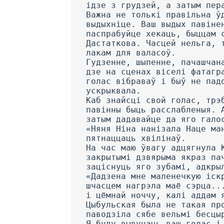
ідзе з грудзей, a затым пер
Важна не толькі правільна ў
выдыхніце. Ваш выдых павіне
паспрабуйце хекаць, быццам 
Дастаткова. Часцей нельга, 
лакам для валасоў.
Гудзенне, шыпенне, пачашчан
дзе на сценах віселі фатагр
голас вібраваў і быў не пад
ускрыквала.
Каб знайсці свой голас, трэ
павінны быць расслабленыя. 
затым дадавайце да яго гало
«Няня Ніна нанізала Наце ма
пятнаццаць хвілінаў.
На час маю ўвагу адцягнула 
закрытымі дзвярыма якраз па
заціснуць яго зубамі, адкры
«Дадзена мне маленечкую іск
шчасцем нагрэла маё сэрца..
і цёмнай ноччу, калі аддам 
Цыбульская была не такая пр
паводзіла сябе вельмі бесцы
Я буду вывучаць ваш голас і