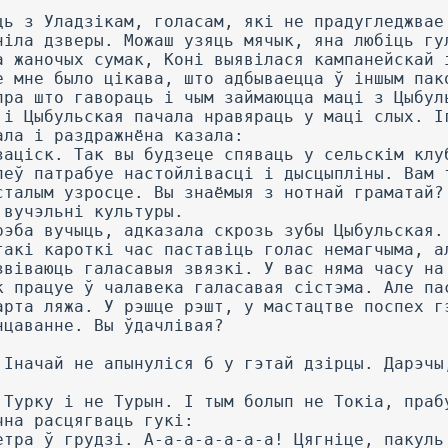
ць з Уладзікам, голасам, які не прадугледжвае
ніла дзверы. Можаш узяць мячык, яна любіць гу
а жаночых сумак, Коні выявілася кампанейскай 
е мне было цікава, што адбываецца ў іншым пак
пра што гавораць і чым займаюцца маці з Цыбул
 і Цыбульская пачала нравяраць у маці слых. І
ала і раздражнёна казала:
заціск. Так вы будзеце спяваць у сельскім клу
пеў патрабуе настойлівасці і дысцыпліны. Вам 
сталым узросце. Вы знаёмыя з нотнай граматай?
 вучэльні культуры.
рэба вучыць, адказала скрозь зубы Цыбульская.
такі кароткі час паставіць голас немагчыма, а
звіваюць галасавыя звязкі. У вас няма часу на
к працуе ў чалавека галасавая сістэма. Але па
арта ляжа. У рэшце рэшт, у мастацтве поспех г
нцаванне. Вы ўдачлівая?
 Іначай не апынуліся б у гэтай дзірцы. Дарэчы
 Турку і не Турын. I тым болып не Токіа, праб
чна расцягваць гукі:
етра ў грудзі. А-а-а-а-а-а-а! Цягніце, пакуль