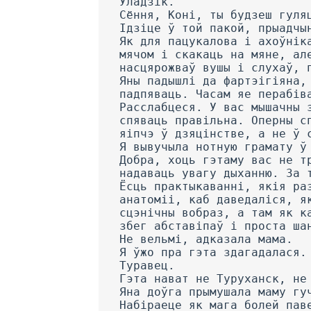
Уладзік.
Сёння, Коні, ты будзеш гуля
Ідзіце ў той пакой, прыадчы
Як для пацукалова і ахоўнік
мячом і скакаць на мяне, ал
насцярожваў вушы і слухаў, 
Яны падышлі да фартэігіяна,
падпяваць. Часам яе перабів
Расслабцеся. У вас мышачны 
спяваць правільна. Оперны с
яіпчэ ў дзяцінстве, а не ў 
Я вывучыла нотную грамату ў
Добра, хоць гэтаму вас не т
надаваць увагу дыханню. За 
Ёсць практыкаванні, якія ра
анатоміі, каб даведаліся, я
сцэнічны вобраз, а там як к
збег абставіпаў і проста ша
He вельмі, адказала мама.
Я ўжо пра гэта здагадалася.
Туравец.
Гэта нават не Туруханск, не
Яна доўга прымушала маму гу
Набіраеце як мага болей пав