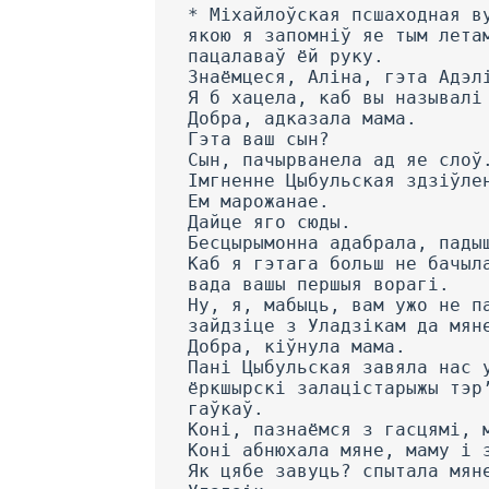
* Міхайлоўская псшаходная в
якою я запомніў яе тым лета
пацалаваў ёй руку.
Знаёмцеся, Аліна, гэта Адэл
Я б хацела, каб вы называлі
Добра, адказала мама.
Гэта ваш сын?
Сын, пачырванела ад яе слоў
Імгненне Цыбульская здзіўле
Ем марожанае.
Дайце яго сюды.
Бесцырымонна адабрала, пады
Каб я гэтага больш не бачыл
вада вашы першыя ворагі.
Ну, я, мабыць, вам ужо не п
зайдзіце з Уладзікам да мян
Добра, кіўнула мама.
Пані Цыбульская завяла нас 
ёркшырскі залацістарыжы тэр
гаўкаў.
Коні, пазнаёмся з гасцямі, 
Коні абнюхала мяне, маму і 
Як цябе завуць? спытала мян