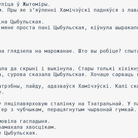
уліца ў Жытоміры.
м. Пры яе з’яўленні Хамічэўскі падняўся з лав
іна Цыбульская.
 мяне проста пані Цыбульская, кіўнула шыракап
.
на глядзела на марожанае. Што вы робіце? спыт
шла да скрыні і выкінула. Стары толькі хіхікн
а, сурова сказала Цыбульская. Хочаце сарваць 
атрэбны, пайду, адазваўся Хамічэўскі. Калі ск
е.
у пяціпавярховую сталінку на Тэатральнай. У п
’ер з чубчыкам, перацягнутым чырвонай гумкай.
мовіла гаспадыня.
замахала хвосцікам.
е Цыбульская.