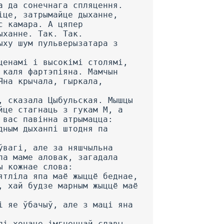
а да сонечнага спляцення.
іце, затрымайце дыханне,
с камара. А цяпер
ыханне. Так. Так.
ыху шум пульверызатара з
ценамі і высокімі столямі,
 каля фартэпіяна. Мамчын
Яна крычала, гыркала,
, сказала Цыбульская. Мышцы
йце стагнаць з гукам М, а
 вас павінна атрымацца:
дным дыханпі штодня па
ўвагі, але за няшчыльна
ла маме аловак, загадала
ы кожнае слова:
ятліла япа маё жыццё беднае,
, хай будзе марным жыццё маё
і яе ўбачыў, але з маці яна
лі хочаце імгненнай славы,