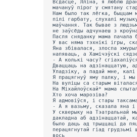
Всдасце, Лліна, я люблю дра
мачануў пірог у смятану ста
Нам было так лёгка, быццам 
пілі гарбату, слухалі музык
маўчання. Так бывае з людзь
не заўсёды адчунаеш з кроўн
Пасля сняданку мама пачала 
У вас няма тэхнікі ігры, ск
Яна збівалася, злоспа хмуры
напяваць, а Хамічэўскі сядз
- А колькі часу? сгіахапіўс
Дваццаць на адзінаццатую, а
Уладзіку, а падай мне, калі
Я працягнуў яму палку, і мы
На вуліцы са старым віталас
На Міхайлоўскай* мама спыта
Хто хоча марозіва?
Я адмовіўся, і стары таксам
- А я вазьму, сказала яна і
У скверыку на Тэатральнай м
дакладна аб адзінаццатай, к
было даць ад трыццаці да пя
перацягнутай гіад грудзьмі 
вось