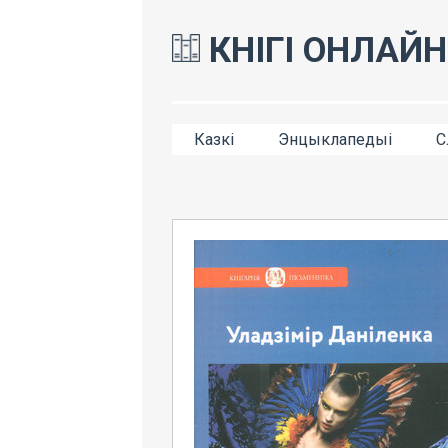
КНІГІ ОНЛАЙН
Казкі
Энцыклапедыі
С