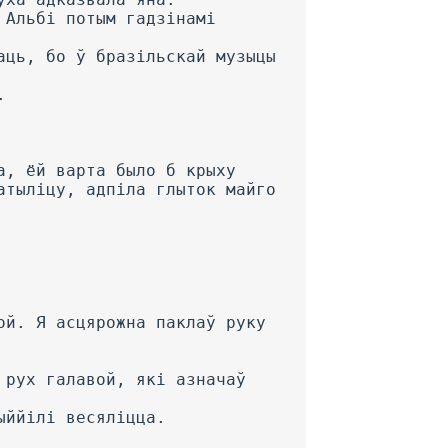
 Альбі потым гадзінамі
аць, бо ў бразільскай музыцы
.
а, ёй варта было б крыху
атыліцу, адпіла глыток майго
ой. Я асцярожна паклаў руку
 рух галавой, які азначаў
ыййілі весяліцца.