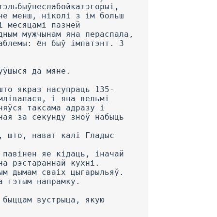
тэльбыўнеслабойкатэгорыі,
не менш, ніколі з ім больш
і месяцамі пазней
дным мужчынам яна пераспала,
аблемы: ён быў імпатэнт. 3
уўшыся да мяне.
што якраз насупраць 135-
млівалася, і яна вельмі
няўся таксама адразу і
ная за секунду зноў набыць
, што, нават калі Гладыс
 павінен яе кідаць, іначай
на рэстараннай кухні.
ым дымам сваіх цыгарыльяў.
а гэтым напрамку.
 быццам вустрыца, якую