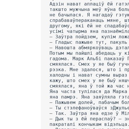
Адзін нават аплаціў ёй гатэ
такшто мужчына меў яўна бол
не бачылася. Я нагадаў гэту
спрабаваўпераканаць мяне, ш
другому, які ёй не спадабаў
усімі чатырма яна пазнаёміл
— Заўтра пойдзем, купім лож
— Гладыс пажыве тут, пакуль
— Навошта абмяркоўваць дэта
Потым мы пайшлі абедаць у к
гадома. Марк Альбі паказаў 
смяялася. Смех у яе быў гуч
рэзка. Мне здалося, што і п
халодны і нават сумны выраз
кажу, што смех у яе быў няш
смяялася, яна ў той жа час 
Яна часта тулілася да Марка
яна памрэ. Яна заяўляла гэт
— Пажывем долей, пабачым бо
— Ты стэлефаноўваўся зДжуль
— Так. Заўтра яна едзе ў Мі
— Дык ты з ёй пераспаў? — з
пакраталі кончыкам відэльца