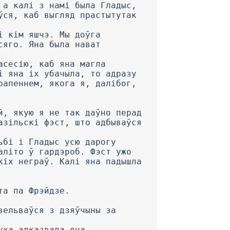
 а калі з намі была Гладыс,
ўся, каб выгляд прастытутак
і кім яшчэ. Мы доўга
сяго. Яна была нават
асесію, каб яна магла
і яна іх убачыла, то адразу
рапеннем, якога я, далібог,
й, якую я не так даўно перад
азільскі фэст, што адбываўся
ьбі і Гладыс усю дарогу
аліто ў гардэроб. Фэст ужо
кіх неграў. Калі яна падышла
та па Фрэйдзе.
вельваўся з дзяўчыны за
уха адказвала яна.