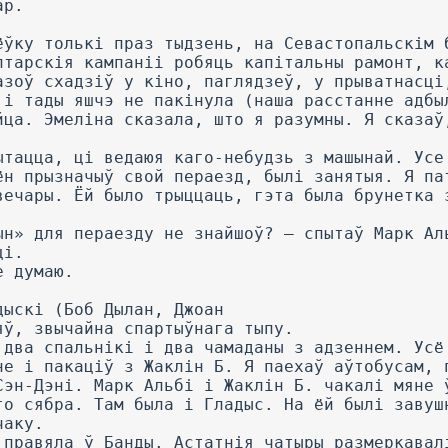
ар.
ёўку толькі праз тыдзень, на Севастопальскім 
лтарскія кампаніі робяць капітальны рамонт, к
азоў схадзіў у кіно, паглядзеў, у прыватнасці
 і тады яшчэ не пакінула (наша расстанне адбы
йца. Эмеліна сказала, што я разумны. Я сказаў
ытацца, ці ведаюя каго-небудзь з машынай. Усе
ён прызначыў свой пераезд, былі занятыя. Я па
вечары. Ёй было трыццаць, гэта была брунетка 
ын» для пераезду не знайшоў? — спытаў Марк Ал
ці.
е думаю.
дыскі (Боб Дылан, Джоан
яў, звычайна спартыўнага тыпу.
 два спальнікі і два чамаданы з адзеннем. Усё
не і пакаціў з Жаклін Б. Я паехаў аўтобусам, 
Сэн-Дэні. Марк Альбі і Жаклін Б. чакалі мяне 
го сябра. Там была і Гладыс. На ёй былі завуш
чаку.
 правяла ў Банды. Астатнія чатыры размеркавал