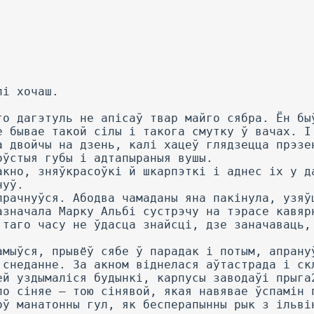
лі хочаш.
то дагэтуль не апісаў твар майго сябра. Ён бы
е бывае такой сілы і такога смутку ў вачах. I
а двойчы на дзень, калі хацеў глядзецца прэзе
оўстыя губы і адтапыраныя вушы.
акно, зняўкрасоўкі й шкарпэткі і аднес іх у д
нуў.
прачнуўся. Абодва чамаданы яна пакінула, узяў
азначала Марку Альбі сустрэчу на тэрасе кавяр
 таго часу не ўдасца знайсці, дзе заначаваць,
амыўся, прывёў сябе ў парадак і потым, апрану
 снеданне. За акном віднелася аўтастрада і ск
ей уздымаліся будынкі, карпусы заводаўі прыга
ло сіняе — тою сінявой, якая навявае ўспамін 
оў манатонны гул, як бесперапынны рык з ільві