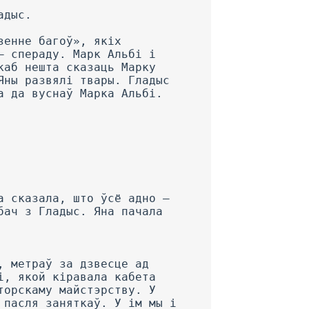
адыс.
зенне багоў», якіх
— спераду. Марк Альбі і
каб нешта сказаць Марку
Яны развялі твары. Гладыс
а да вуснаў Марка Альбі.
а сказала, што ўсё адно —
бач з Гладыс. Яна пачала
, метраў за дзвесце ад
і, якой кіравала кабета
торскаму майстэрству. У
 пасля заняткаў. У ім мы і