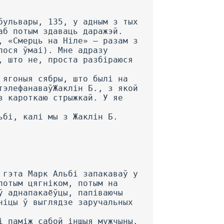
бульвары, 135, у адным з тых
аб потым здаваць даражэй.
, «Смерць на Ніле» — разам з
лося ўмаі). Мне адразу
, што не, проста разбіраюся
 ягоныя сябры, што былі на
тэлефанаваўЖаклін Б., з якой
з кароткаю стрыжкай. У яе
ьбі, калі мы з Жаклін Б.
 гэта Марк Альбі запакаваў у
потым цягніком, потым на
ў аднапакаёўцы, папіваючы
ніцы ў выглядзе заручальных
і паміж сабой іншыя мужчыны.