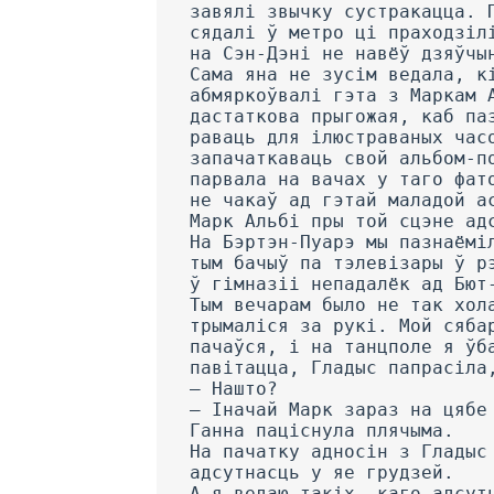
завялі звычку сустракацца. 
сядалі ў метро ці праходзіл
на Сэн-Дэні не навёў дзяўчы
Сама яна не зусім ведала, к
абмяркоўвалі гэта з Маркам 
дастаткова прыгожая, каб па
раваць для ілюстраваных час
запачаткаваць свой альбом-п
парвала на вачах у таго фат
не чакаў ад гэтай маладой а
Марк Альбі пры той сцэне ад
На Бэртэн-Пуарэ мы пазнаёмі
тым бачыў па тэлевізары ў р
ў гімназіі непадалёк ад Бют
Тым вечарам было не так хол
трымаліся за рукі. Мой сяба
пачаўся, і на танцполе я ўб
павітацца, Гладыс папрасіла
— Нашто?
— Іначай Марк зараз на цябе
Ганна паціснула плячыма.
На пачатку адносін з Гладыс
адсутнасць у яе грудзей.
А я ведаю такіх, каго адсут