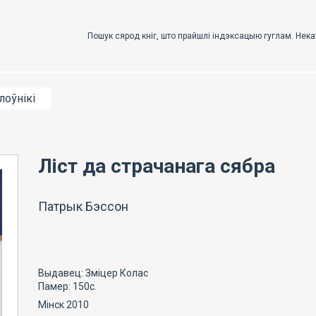
лоўнікі
Ліст да страчанага сябра
Патрык Бэссон
Выдавец: Зміцер Колас
Памер: 150с.
Мінск 2010