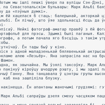
Потым мы ішлі пешкі ўверх па вуліцы Сэн-Дэні,
і па Севастопальскім бульвары: Марк Альбі бая
ну да «пэўныя думкі».
ім ёй хацелася б стаць: балерынай, акторкай ц
Альбі. Ён лічыў, што ўяе здольнасці ёсць да ў
зі-
опісаў. Нейкі фатограф-аматар правёў з ёй фот
ортафольё для прэсы. Здымкі былі паганыя. Кал
ографа, а потым пачала яго бэсціць з такім ут
собы.
сутнічаў. Ён тады быў у кіно.
ліся з адной маладзенькай бялявенькай актрыса
экламе алею «Лезьёр». Яна запрасіла нас на бр
-Шамон.
адна, як звычайна. Мы ўзялі таксоўку. Марк Ал
р пакінуў кіроўцу шчодрую рэшту, і мы здалі п
ачыў Ганну. Яна танцавала ў цэнтры групы высо
, каб яна зашпіліла блузку.
 накінецца. Ён апантаны жаночымі грудзямі: гэ
 Марк Альбі сапраўды дзеля смеху часцяком пац
насць у мяне грудзей вельмі задаволіла б! — с