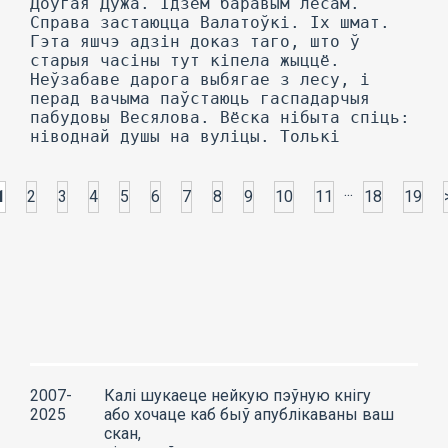
...
1
2
3
4
5
6
7
8
9
10
11
18
19
2007-
Калі шукаеце нейкую пэўную кнігу
2025
або хочаце каб быў апублікаваны ваш
скан,