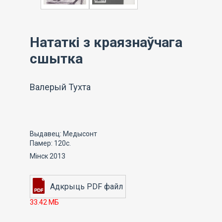
Нататкі з краязнаўчага
сшытка
Валерый Тухта
Выдавец: Медысонт
Памер: 120с.
Мінск 2013
33.42 МБ