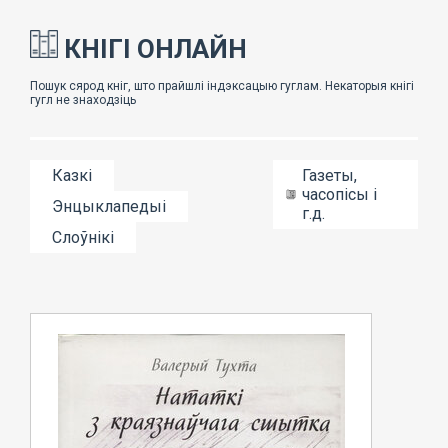
КНІГІ ОНЛАЙН
Казкі
Газеты,
часопісы і
Энцыклапедыі
г.д.
Слоўнікі