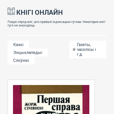
КНІГІ ОНЛАЙН
Казкі
Газеты,
часопісы і
Энцыклапедыі
г.д.
Слоўнікі