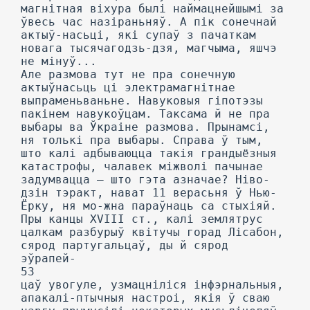
магнітная віхура былі наймацнейшымі за
ўвесь час назіраньняў. А пік сонечнай
актыў-насьці, які супаў з пачаткам
новага тысячагодзь-дзя, магчыма, яшчэ
не мінуў...
Але размова тут не пра сонечную
актыўнасьць ці электрамагнітнае
выпраменьваньне. Навуковыя гіпотэзы
пакінем навукоўцам. Таксама й не пра
выбары ва Ўкраіне размова. Прынамсі,
ня толькі пра выбары. Справа ў тым,
што калі адбываюцца такія грандыёзныя
катастрофы, чалавек міжволі пачынае
задумвацца — што гэта азначае? Ніво-
дзін тэракт, нават 11 верасьня ў Нью-
Ёрку, ня мо-жна параўнаць са стыхіяй.
Пры канцы XVIII ст., калі землятрус
цалкам разбурыў квітучы горад Лісабон,
сярод партугальцаў, ды й сярод
эўрапей-
53
цаў увогуле, узмацніліся інфэрнальныя,
апакалі-птычныя настроі, якія ў сваю