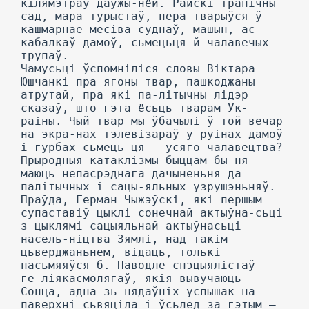
кілямэтраў даўжы-нёй. Райскі трапічны
сад, мара турыстаў, пера-тварыўся ў
кашмарнае месіва суднаў, машын, ас-
кабалкаў дамоў, сьмецьця й чалавечых
трупаў.
Чамусьці ўспомніліся словы Віктара
Юшчанкі пра ягоны твар, пашкоджаны
атрутай, пра які па-літычны лідэр
сказаў, што гэта ёсьць тварам Ук-
раіны. Чый твар мы ўбачылі ў той вечар
на экра-нах тэлевізараў у руінах дамоў
і гурбах сьмець-ця — усяго чалавецтва?
Прыродныя катаклізмы быццам бы ня
маюць непасрэднага дачыненьня да
палітычных і сацы-яльных узрушэньняў.
Праўда, Герман Чыжэўскі, які першым
супаставіў цыклі сонечнай актыўна-сьці
з цыклямі сацыяльнай актыўнасьці
насель-ніцтва Зямлі, над такім
цьверджаньнем, відаць, толькі
пасьмяяўся б. Паводле спэцыялістаў —
ге-ліякасмолягаў, якія вывучаюць
Сонца, адна зь нядаўніх успышак на
паверхні сьвяціла і ўсьлед за гэтым —