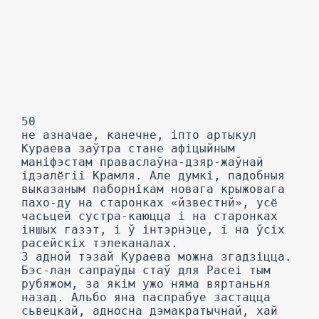
50
не азначае, канечне, іпто артыкул
Кураева заўтра стане афіцыйным
маніфэстам праваслаўна-дзяр-жаўнай
ідэалёгіі Крамля. Але думкі, падобныя
выказаным паборнікам новага крыжовага
пахо-ду на старонках «йзвестнй», усё
часьцей сустра-каюцца і на старонках
іншых газэт, і ў інтэрнэце, і на ўсіх
расейскіх тэлеканалах.
3 адной тэзай Кураева можна згадзіцца.
Бэс-лан сапраўды стаў для Расеі тым
рубяжом, за якім ужо няма вяртаньня
назад. Альбо яна паспрабуе застацца
сьвецкай, адносна дэмакратычнай, хай