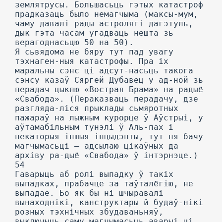
землятрусы. Большасьць гэтых катастроф
прадказаць было немагчыма (максы-мум,
чаму давалі рады астролягі дагэтуль,
дык гэта часам угадваць нешта зь
верагоднасьцю 50 на 50).
Я сьвядома не бяру тут пад увагу
тэхнаген-ныя катастрофы. Пра іх
маральны сэнс ці адсут-насьць такога
сэнсу казаў Сяргей Дубавец у ад-ной зь
перадач цыклю «Вострая Брама» на радыё
«Свабода». (Пераказваць перадачу, дзе
разгляда-ліся прыклады сьмяротных
пажараў на лыжным курорце ў Аўстрыі, у
аўтамабільным тунэлі ў Аль-пах і
некаторыя іншыя інцыдэнты, тут ня бачу
магчымасьці — адсылаю цікаўных да
архіву ра-дыё «Свабода» ў інтэрнэце.)
54
Гаварыць аб ролі выпадку ў такіх
выпадках, прабачце за таўталёгію, не
выпадае. Бо як бы ні шчыравалі
вынаходнікі, канструктары й будаў-нікі
розных тэхнічных збудаваньняў,
выключыць саму магчымасьць аварыі ці