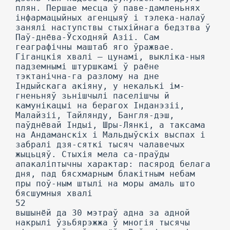
плян. Першае месца ў паве-дамленьнях
інфармацыйных агенцыяў і тэлека-налаў
занялі наступствы стыхійнага бедзтва ў
Паў-днёва-Ўсходняй Азіі. Сам
геаграфічны маштаб яго ўражвае.
Гіганцкія хвалі — цунамі, выкліка-ныя
падземнымі штуршкамі ў раёне
тэктанічна-га разлому на дне
Індыйскага акіяну, у некалькі ім-
гненьняў зьнішчылі паселішчы й
камунікацыі на берагох Інданэзіі,
Малайзіі, Тайлянду, Бангля-дэш,
паўднёвай Індыі, Шры-Лянкі, а таксама
на Андаманскіх і Мальдыўскіх выспах і
забралі дзя-сяткі тысяч чалавечых
жыцьцяў. Стыхія мела са-праўды
апакаліптычны характар: пасярод белага
дня, пад бясхмарным блакітным небам
пры поў-ным штылі на моры амаль што
бясшумныя хвалі
52
вышынёй да 30 мэтраў адна за адной
накрылі ўзьбярэжжа ў многія тысячы