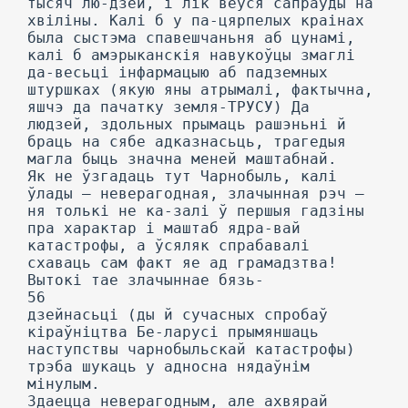
тысяч лю-дзей, і лік вёўся сапраўды на
хвіліны. Калі б у па-цярпелых краінах
была сыстэма спавешчаньня аб цунамі,
калі б амэрыканскія навукоўцы змаглі
да-весьці інфармацыю аб падземных
штуршках (якую яны атрымалі, фактычна,
яшчэ да пачатку земля-ТРУСУ) Да
людзей, здольных прымаць рашэньні й
браць на сябе адказнасьць, трагедыя
магла быць значна меней маштабнай.
Як не ўзгадаць тут Чарнобыль, калі
ўлады — неверагодная, злачынная рэч —
ня толькі не ка-залі ў першыя гадзіны
пра характар і маштаб ядра-вай
катастрофы, а ўсяляк спрабавалі
схаваць сам факт яе ад грамадзтва!
Вытокі тае злачыннае бязь-
56
дзейнасьці (ды й сучасных спробаў
кіраўніцтва Бе-ларусі прымяншаць
наступствы чарнобыльскай катастрофы)
трэба шукаць у адносна нядаўнім
мінулым.
Здаецца неверагодным, але ахвярай