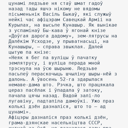
цунамі ледзьве ня стаў шмат гадоў
назад тады яшчэ нікому не вядомы
пісьменьнік Васіль Быкаў, які служыў
нейкі час афіцэрам Савецкай Арміі на
Курылах, на высьпе Кунашыр. Як вынікае
з успамінаў Бы-кава ў ягонай кнізе
«Доўгая дарога дадому», зем-лятрусы на
Далёкім Усходзе, у прыватнасьці, на
Кунашыры, — справа звыклая. Далей
цытую па кнізе:
«Неяк я бег па вуліцы ў пачатку
землятрусу, і вуліца перада мной
трэснула на ўсю шырыню. Ледзьве
пасьпеў пераскочыць шчыліну шыры-нёй з
далонь. А ўвосень 52-га здарылася
немаве-дама што. Рэчка, што працякала
цераз пасёлак і ўпадала ў затоку,
пачала цячы назад. Вадой залі-ло
лугавіну, падтапіла дамоўкі. Ужо праз
колькі дзён дазналіся, што то — ад
цунамі».
Афіцэры дазналіся праз колькі дзён,
грама-дзянскае насельніцтва СССР,