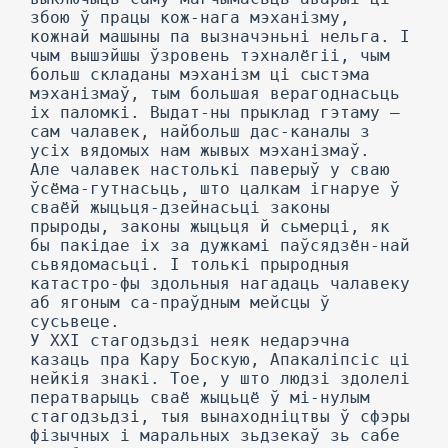
збою ў працы кож-нага мэханізму,
кожнай машыны па вызначэньні нельга. I
чым вышэйшы ўзровень тэхналёгіі, чым
больш складаны мэханізм ці сыстэма
мэханізмаў, тым большая верагоднасьць
іх паломкі. Выдат-ны прыклад гэтаму —
сам чалавек, найбольш дас-каналы з
усіх вядомых нам жывых мэханізмаў.
Але чалавек настолькі паверыў у сваю
ўсёма-гутнасьць, што цалкам ігнаруе ў
сваёй жыцьця-дзейнасьці законы
прыроды, законы жыцьця й сьмерці, як
бы пакідае іх за дужкамі паўсядзён-най
сьвядомасьці. I толькі прыродныя
катастро-фы здольныя нагадаць чалавеку
аб ягоным са-праўдным мейсцы ў
сусьвеце.
У XXI стагодзьдзі неяк недарэчна
казаць пра Кару Боскую, Апакаліпсіс ці
нейкія знакі. Тое, у што людзі здолелі
ператварыць сваё жыцьцё ў мі-нулым
стагодзьдзі, тыя вынаходніцтвы ў сфэры
фізычных і маральных зьдзекаў зь сабе