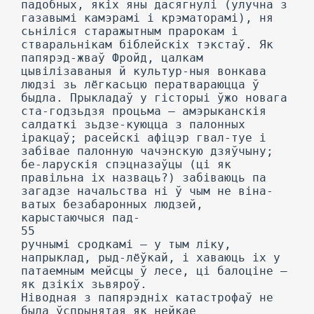
падобных, якіх яны дасягнулі (улучна з
газавымі камэрамі і крэматорамі), ня
сьніліся старажытным прарокам і
стваральнікам біблейскіх тэкстаў. Як
папярэд-жваў Фройд, цалкам
цывілізаваныя й культур-ныя вонкава
людзі зь лёгкасьцю ператвараюцца ў
быдла. Прыкладаў у гісторыі ўжо новага
ста-годзьдзя процьма — амэрыканскія
салдаткі зьдзе-куюцца з палонных
іракцаў; расейскі афіцэр гвал-туе і
забівае палонную чачэнскую дзяўчыну;
бе-ларускія спэцназаўцы (ці як
правільна іх назваць?) забіваюць па
загадзе начальства ні ў чым не віна-
ватых безабаронных людзей,
карыстаючыся пад-
55
ручнымі сродкамі — у тым ліку,
напрыклад, рыд-лёўкай, і хаваюць іх у
патаемным мейсцы ў лесе, ці балоціне —
як дзікіх зьвяроў.
Ніводная з папярэдніх катастрофаў не
была ўспрынятая як нейкае