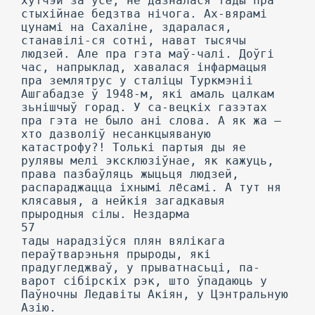
хутчэй за ўсё, не дазналася тады пра
стыхійнае бедзтва нічога. Ах-вярамі
цунамі на Сахаліне, здаралася,
станавілі-ся сотні, нават тысячы
людзей. Але пра гэта маў-чалі. Доўгі
час, напрыклад, хавалася інфармацыя
пра землятрус у сталіцы Туркмэніі
Ашгабадзе ў 1948-м, які амаль цалкам
зьнішчыў горад. У са-вецкіх газэтах
пра гэта не было ані слова. А як жа —
хто дазволіў несанкцыяваную
катастрофу?! Толькі партыя ды яе
рулявы мелі эксклюзіўнае, як кажуць,
права пазбаўляць жыцьця людзей,
распараджацца іхнымі лёсамі. А тут ня
клясавыя, а нейкія загадкавыя
прыродныя сілы. Нездарма
57
тады нарадзіўся плян вялікага
пераўтварэньня прыроды, які
прадугледжваў, у прыватнасьці, па-
варот сібірскіх рэк, што ўпадаюць у
Паўночны Ледавіты Акіян, у Цэнтральную
Азію.