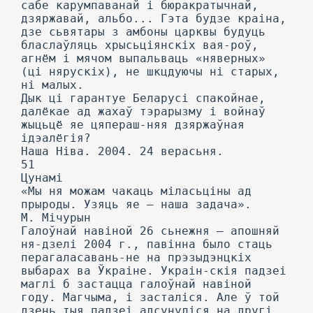
сабе карумпаванай і бюракратычнай,
дзяржавай, альбо... Гэта будзе краіна,
дзе сьвятары з амбоны царквы будуць
бласлаўляць хрысьціянскіх вая-роў,
агнём і мячом выпальваць «няверных»
(ці нярускіх), не шкцдуючы ні старых,
ні малых.
Дык ці гарантуе Беларусі спакойнае,
далёкае ад жахаў тэрарызму і войнаў
жыцьцё яе цяпераш-няя дзяржаўная
ідэалёгія?
Наша Ніва. 2004. 24 верасьня.
51
Цунамі
«Мы ня можам чакаць міласьціны ад
прыроды. Узяць яе — наша задача».
М. Мічурын
Галоўнай навіной 26 сьнежня — апошняй
ня-дзелі 2004 г., павінна было стаць
перагаласавань-не на прэзыдэнцкіх
выбарах ва Ўкраіне. Украін-скія падзеі
маглі б застацца галоўнай навіной
году. Магчыма, і засталіся. Але ў той
дзень тыя падзеі адсунуліся на другі