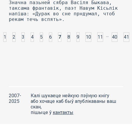
Значна пазьней сябра Васіля Быкава,
таксама франтавік, паэт Навум Кісьлік
напіша: «Дурак во сне прндумал, чтоб
рекам течь вспять».
...
1
2
3
4
5
6
7
8
9
10
11
40
41
2007-
Калі шукаеце нейкую пэўную кнігу
2025
або хочаце каб быў апублікаваны ваш
скан,
пішыце ў
кантакты