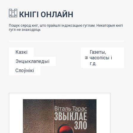
КНІГІ ОНЛАЙН
Казкі
Газеты,
часопісы і
Энцыклапедыі
г.д.
Слоўнікі