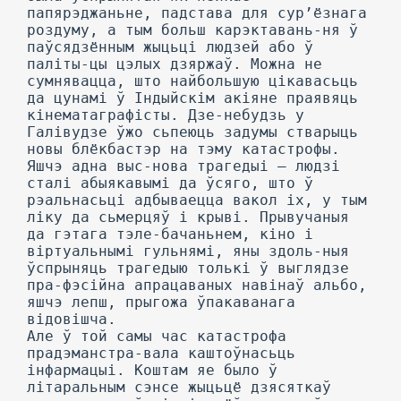
папярэджаньне, падстава для сур’ёзнага
роздуму, а тым больш карэктавань-ня ў
паўсядзённым жыцьці людзей або ў
паліты-цы цэлых дзяржаў. Можна не
сумнявацца, што найбольшую цікавасьць
да цунамі ў Індыйскім акіяне праявяць
кінематаграфісты. Дзе-небудзь у
Галівудзе ўжо сьпеюць задумы стварыць
новы блёкбастэр на тэму катастрофы.
Яшчэ адна выс-нова трагедыі — людзі
сталі абыякавымі да ўсяго, што ў
рэальнасьці адбываецца вакол іх, у тым
ліку да сьмерцяў і крыві. Прывучаныя
да гэтага тэле-бачаньнем, кіно і
віртуальнымі гульнямі, яны здоль-ныя
ўспрыняць трагедыю толькі ў выглядзе
пра-фэсійна апрацаваных навінаў альбо,
яшчэ лепш, прыгожа ўпакаванага
відовішча.
Але ў той самы час катастрофа
прадэманстра-вала каштоўнасьць
інфармацыі. Коштам яе было ў
літаральным сэнсе жыцьцё дзясяткаў