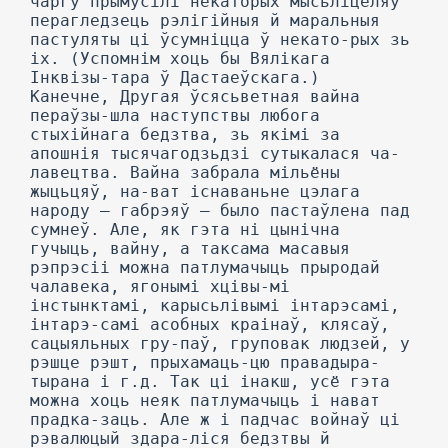
чаргу прымусілі некаторых мысьліцеляў
перагледзець рэлігійныя й маральныя
пастуляты ці ўсумніцца ў некато-рых зь
іх. (Успомнім хоць бы Вялікага
Інквізы-тара ў Дастаеўскага.)
Канечне, Другая ўсясьветная вайна
пераўзы-шла наступствы любога
стыхійнага бедзтва, зь якімі за
апошнія тысячагодзьдзі сутыкалася ча-
лавецтва. Вайна забрала мільёны
жыцьцяў, на-ват існаваньне цэлага
народу — габрэяў — было пастаўлена пад
сумнеў. Але, як гэта ні цынічна
гучыць, вайну, а таксама масавыя
рэпрэсіі можна патлумачыць прыродай
чалавека, ягонымі хцівы-мі
інстынктамі, карысьлівымі інтарэсамі,
інтарэ-самі асобных краінаў, клясаў,
сацыяльных гру-паў, груповак людзей, у
рэшце рэшт, прыхамаць-цю правадыра-
тырана і г.д. Так ці інакш, усё гэта
можна хоць неяк патлумачыць і нават
прадка-заць. Але ж і падчас войнаў ці
рэвалюцый здара-ліся бедзтвы й