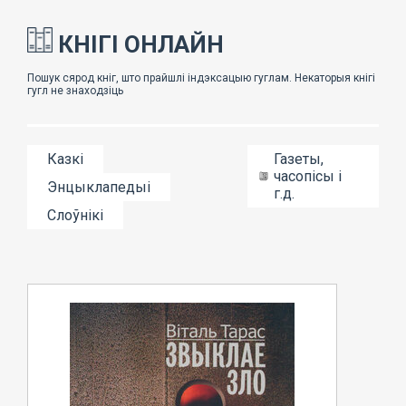
КНІГІ ОНЛАЙН
Казкі
Газеты,
часопісы і
Энцыклапедыі
г.д.
Слоўнікі