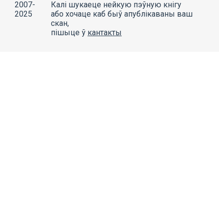
2007-
Калі шукаеце нейкую пэўную кнігу
2025
або хочаце каб быў апублікаваны ваш
скан,
пішыце ў
кантакты