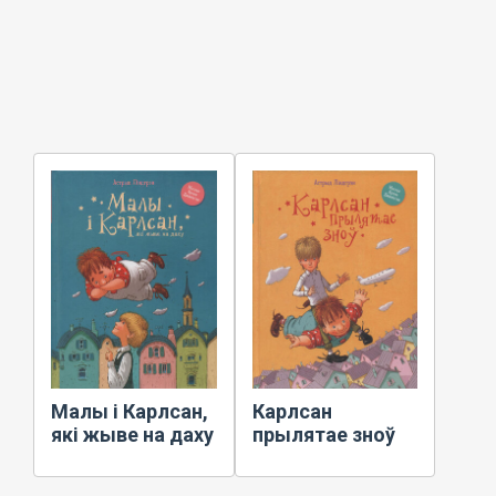
Малы і Карлсан,
Карлсан
які жыве на даху
прылятае зноў