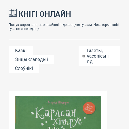
КНІГІ ОНЛАЙН
Казкі
Газеты,
часопісы і
Энцыклапедыі
г.д.
Слоўнікі