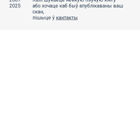
2025
або хочаце каб быў апублікаваны ваш
скан,
пішыце ў
кантакты