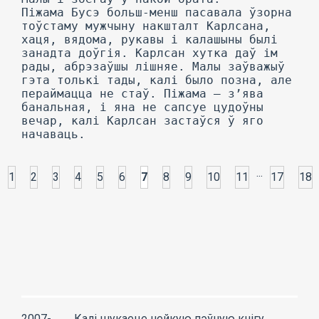
...
1
2
3
4
5
6
7
8
9
10
11
17
18
2007-
Калі шукаеце нейкую пэўную кнігу