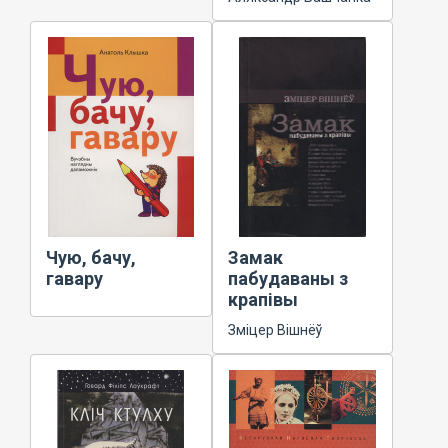
Чую, бачу,
Замак
гавару
пабудаваны з
крапівы
Зміцер Вішнёў