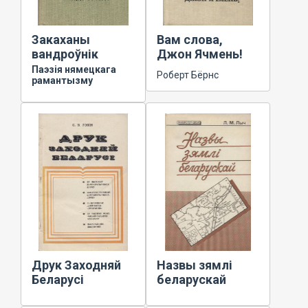
Закаханы
Вам слова,
вандроўнік
Джон Ячмень!
Паэзія нямецкага
Роберт Бёрнс
рамантызму
Друк Заходняй
Назвы зямлі
Беларусі
беларускай