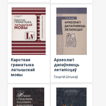
Кароткая
Археолагі
граматыка
дапаўняюць
латышскай
летапісцаў
мовы
Георгій Штыхаў