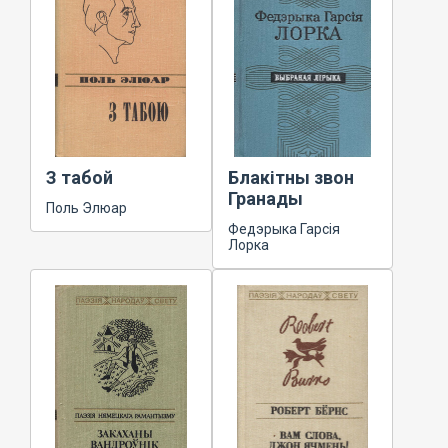
З табой
Блакітны звон
Гранады
Поль Элюар
Федэрыка Гарсія
Лорка