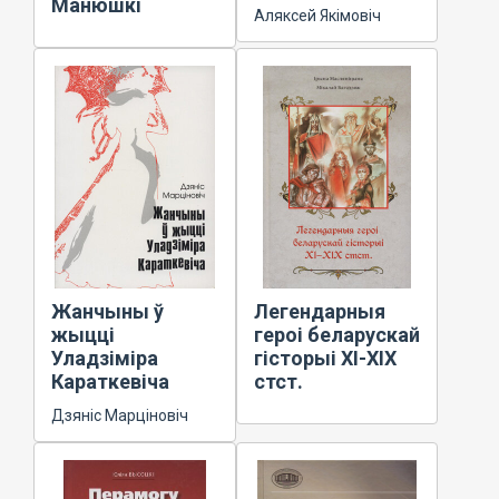
Манюшкі
Аляксей Якімовіч
Жанчыны ў
Легендарныя
жыцці
героі беларускай
Уладзіміра
гісторыі ХІ-ХІХ
Караткевіча
стст.
Дзяніс Марціновіч