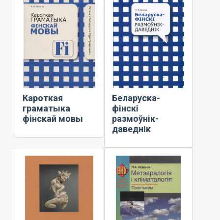
Кароткая
Беларуска-
граматыка
фінскі
фінскай мовы
размоўнік-
даведнік