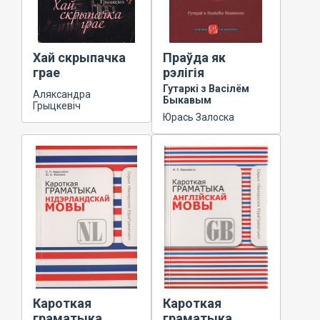
Хай скрыпачка
Праўда як
грае
рэлігія
Гутаркі з Васілём
Аляксандра
Быкавым
Грыцкевіч
Юрась Залоска
Кароткая
Кароткая
граматыка
граматыка