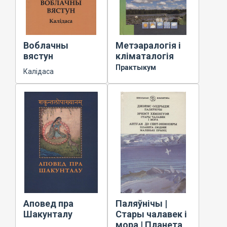
Воблачны
Метэаралогія і
вястун
кліматалогія
Практыкум
Калідаса
Аповед пра
Паляўнічы |
Шакунталу
Стары чалавек і
мора | Планета