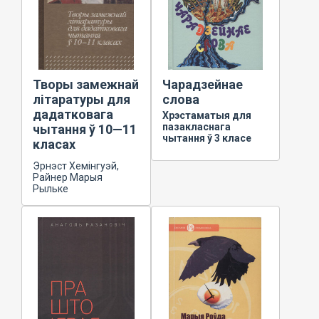
Творы замежнай
Чарадзейнае
літаратуры для
слова
дадатковага
Хрэстаматыя для
пазакласнага
чытання ў 10—11
чытання ў 3 класе
класах
Эрнэст Хемінгуэй,
Райнер Марыя
Рыльке