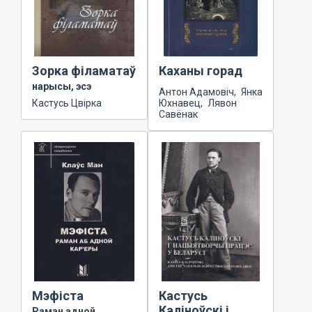
Зорка філаматаў
Каханы горад
нарысы, эсэ
Антон Адамовіч, Янка
Кастусь Цвірка
Юхнавец, Лявон
Савёнак
Мэфіста
Кастусь
Каліноўскі і
Раман адной