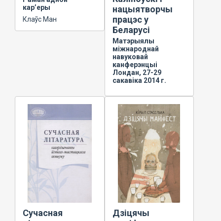
кар’еры
нацыятворчы
працэс у
Клаўс Ман
Беларусі
Матэрыялы
міжнароднай
навуковай
канферэнцыі
Лондан, 27-29
сакавіка 2014 г.
Сучасная
Дзіцячы