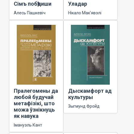
Сімъ побѣдиши
Уладар
Алесь Пашкевіч
Нікало Мак’явэлі
Пралегомены да
Дыскамфорт ад
любой будучай
культуры
метафізікі, што
Зыгмунд Фройд
можа ўзнікнуць
як навука
Імануэль Кант