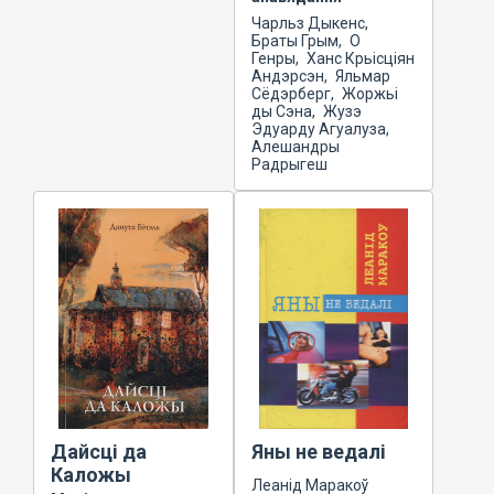
Чарльз Дыкенс,
Браты Грым, О
Генры, Ханс Крьісціян
Андэрсэн, Яльмар
Сёдэрберг, Жоржьі
ды Сэна, Жузэ
Эдуарду Агуалуза,
Алешандры
Радрыгеш
Дайсці да
Яны не ведалі
Каложы
Леанід Маракоў