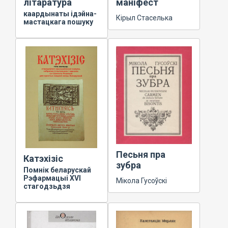
літаратура
маніфест
каардынаты ідэйна-
Кірыл Стаселька
мастацкага пошуку
Песьня пра
Катэхізіс
зубра
Помнік беларускай
Рэфармацыі XVI
Мікола Гусоўскі
стагодзьдзя