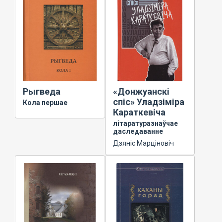
Рыгведа
«Донжуанскі
спіс» Уладзіміра
Кола першае
Караткевіча
літаратуразнаўчае
даследаванне
Дзяніс Марціновіч