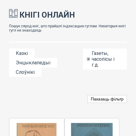
КНІГІ ОНЛАЙН
Казкі
Газеты,
часопісы і
Энцыклапедыі
г.д.
Слоўнікі
Паказаць фільтр