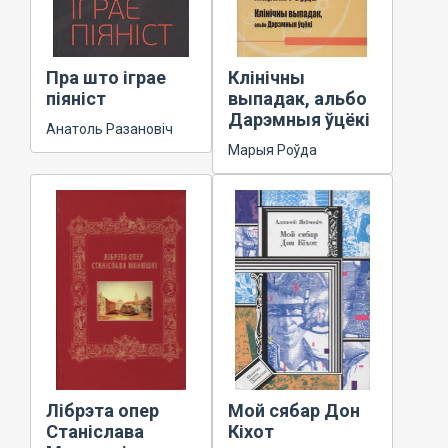
Пра што іграе
Клінічны
піяніст
выпадак, альбо
Дарэмныя ўцёкі
Анатоль Разановіч
Марыя Роўда
Лібрэта опер
Мой сябар Дон
Станіслава
Кіхот