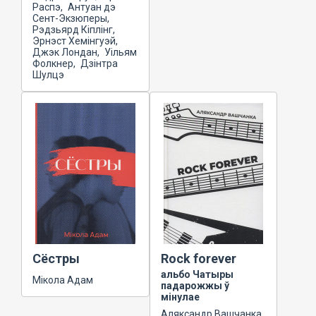
Распэ, Антуан дэ
Сент-Экзюперы,
Рэдзьярд Кіплінг,
Эрнэст Хемінгуэй,
Джэк Лондан, Уільям
Фолкнер, Дзінтра
Шулцэ
Сёстры
Rock forever
альбо Чатыры
Мікола Адам
падарожжы ў
мінулае
Аляксандр Вашчанка