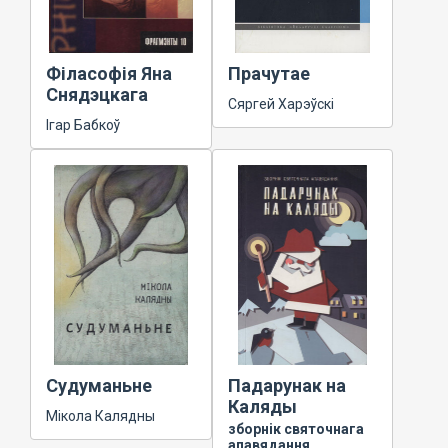
Філасофія Яна
Прачутае
Снядэцкага
Сяргей Харэўскі
Ігар Бабкоў
Судуманьне
Падарунак на
Каляды
Мікола Калядны
зборнік святочнага
апавядання