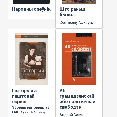
Народны спеўнік
Што раньш
было...
Святаслаў Асіноўскі
Гісторыя з
Аб
паштовай
грамадзянскай,
скрыні
або палітычнай
свабодзе
Зборнік матэрыялаў
і конкурсных прац
Андрэй Волян