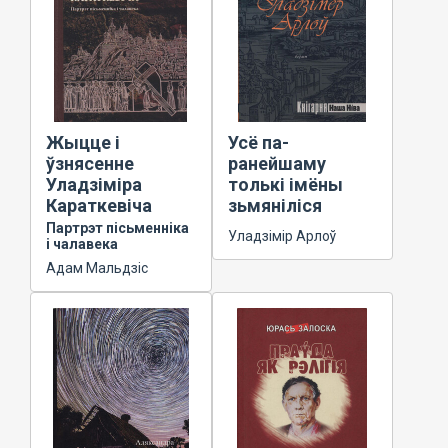
Жыцце і
Усё па-
ўзнясенне
ранейшаму
Уладзіміра
толькі імёны
Караткевіча
зьмяніліся
Партрэт пісьменніка
Уладзімір Арлоў
і чалавека
Адам Мальдзіс