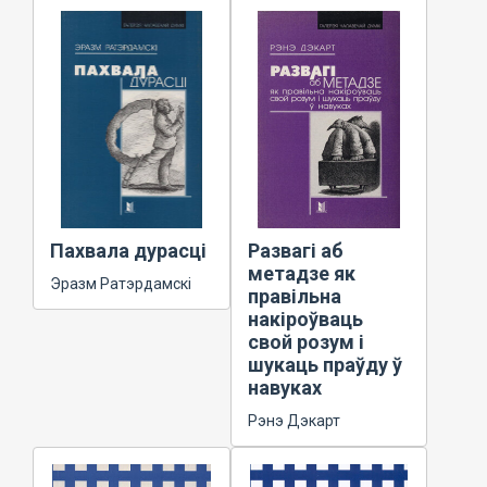
Пахвала дурасці
Развагі аб
метадзе як
Эразм Ратэрдамскі
правільна
накіроўваць
свой розум і
шукаць праўду ў
навуках
Рэнэ Дэкарт