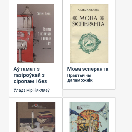
Аўтамат з
Мова эсперанта
газіроўкай з
Практычны
дапаможнік
сіропам і без
Уладзімір Някляеў