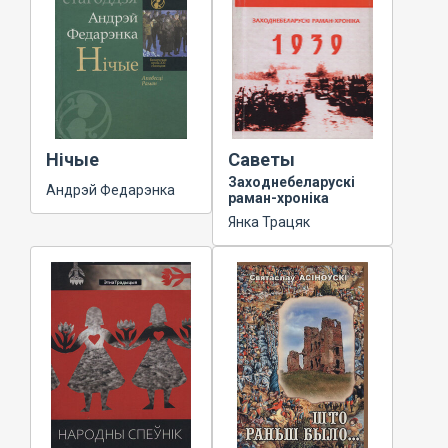
Нічые
Саветы
Заходнебеларускі
Андрэй Федарэнка
раман-хроніка
Янка Трацяк