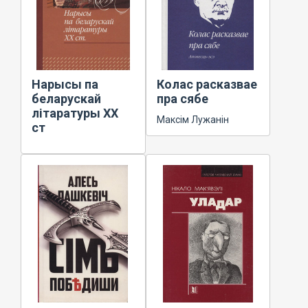
Нарысы па
Колас расказвае
беларускай
пра сябе
літаратуры XX
Максім Лужанін
ст