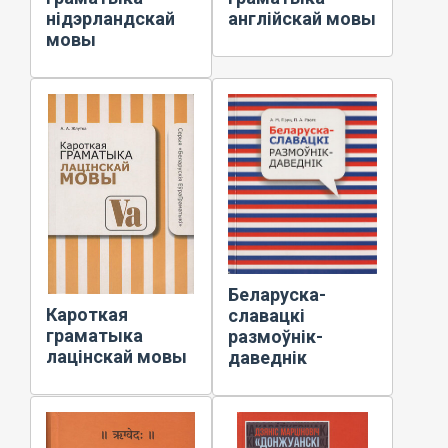
нідэрландскай
англійскай мовы
мовы
Беларуска-
Кароткая
славацкі
граматыка
размоўнік-
лацінскай мовы
даведнік