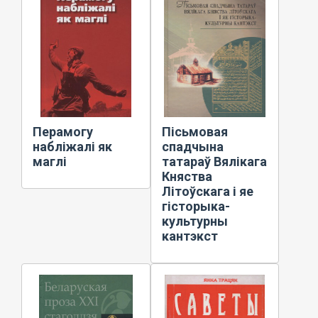
Перамогу
Пісьмовая
набліжалі як
спадчына
маглі
татараў Вялікага
Княства
Літоўскага і яе
гісторыка-
культурны
кантэкст