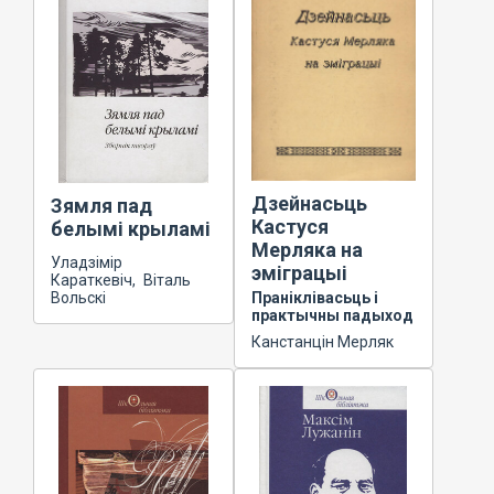
Дзейнасьць
Зямля пад
Кастуся
белымі крыламі
Мерляка на
Уладзімір
эміграцыі
Караткевіч, Віталь
Вольскі
Праніклівасьць і
практычны падыход
Канстанцін Мерляк