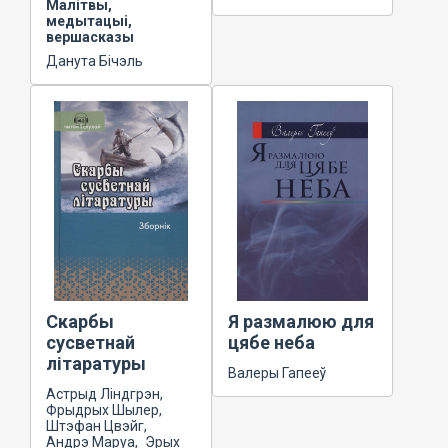
Малітвы,
медытацыі,
вершасказы
Данута Бічэль
Скарбы
Я размалюю для
сусветнай
цябе неба
літаратуры
Валеры Гапееў
Астрыд Ліндгрэн,
Фрыдрых Шылер,
Штэфан Цвэйг,
Андрэ Маруа, Эрых