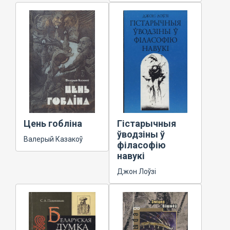
Цень гобліна
Гістарычныя
ўводзіны ў
Валерый Казакоў
філасофію
навукі
Джон Лоўзі