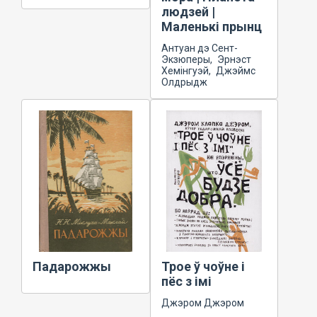
людзей |
Маленькі прынц
Антуан дэ Сент-
Экзюперы, Эрнэст
Хемінгуэй, Джэймс
Олдрыдж
Падарожжы
Трое ў чоўне і
пёс з імі
Джэром Джэром