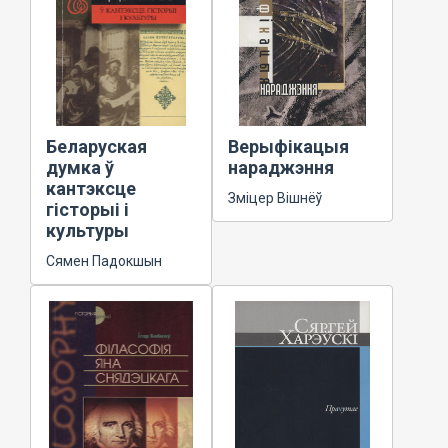
Беларуская
Верыфікацыя
думка ў
нараджэння
кантэксце
Зміцер Вішнёў
гісторыі і
культуры
Сямен Падокшын