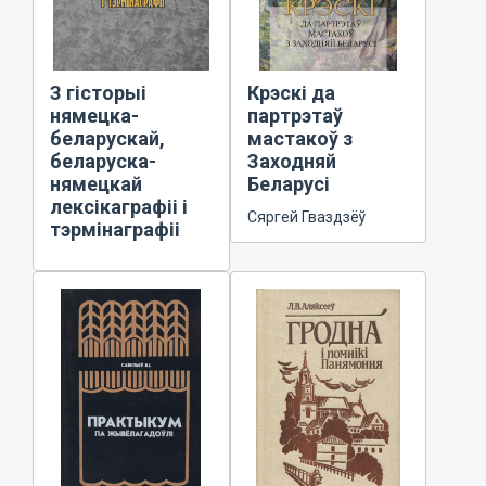
З гісторыі
Крэскі да
нямецка-
партрэтаў
беларускай,
мастакоў з
беларуска-
Заходняй
нямецкай
Беларусі
лексікаграфіі і
Сяргей Гваздзёў
тэрмінаграфіі