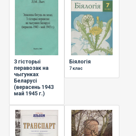
3 гісторыі
Біялогія
перавозак на
7 клас
чыгунках
Беларусі
(верасень 1943
май 1945 г.)