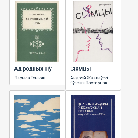
Ад родных ніў
Сіямцы
Ларыса Геніюш
Андрэй Жвалеўскі,
Яўгенія Пастэрнак