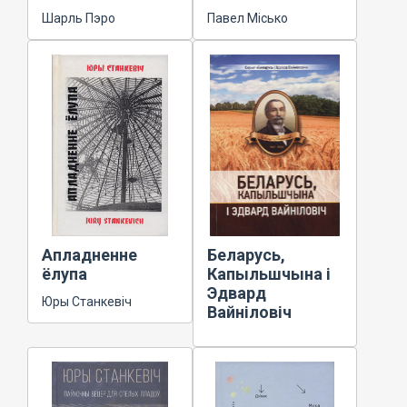
Шарль Пэро
Павел Місько
Апладненне
Беларусь,
ёлупа
Капыльшчына і
Эдвард
Юры Станкевіч
Вайніловіч