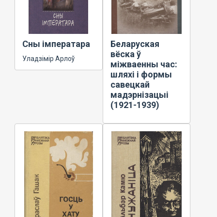
Сны імператара
Беларуская
вёска ў
Уладзімір Арлоў
міжваенны час:
шляхі і формы
савецкай
мадэрнізацыі
(1921-1939)