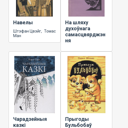
Навелы
На шляху
духоўнага
Штэфан Цвэйг, Томас
самасцвярджэн
Ман
ня
Чарадзейныя
Прыгоды
казкі
Бульбобаў