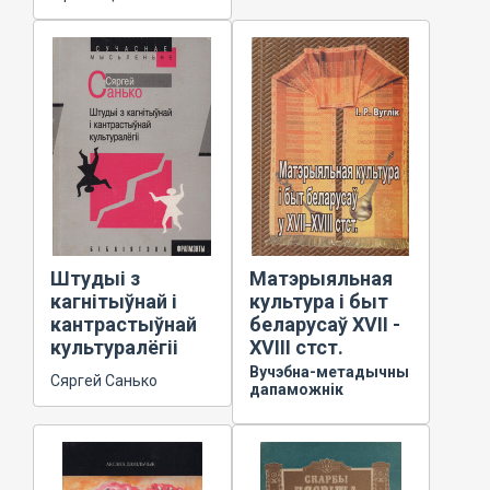
Штудыі з
Матэрыяльная
кагнітыўнай і
культура і быт
кантрастыўнай
беларусаў XVII -
культуралёгіі
XVIII стст.
Вучэбна-метадычны
Сяргей Санько
дапаможнік