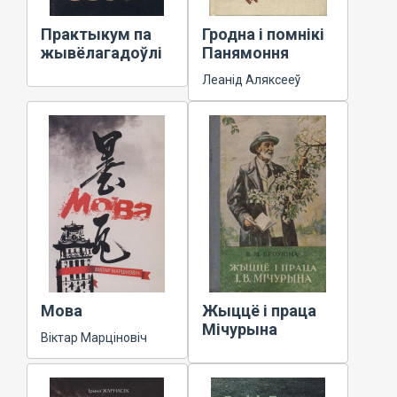
Практыкум па
Гродна і помнікі
жывёлагадоўлі
Панямоння
Леанід Аляксееў
Мова
Жыццё і праца
Мічурына
Віктар Марціновіч