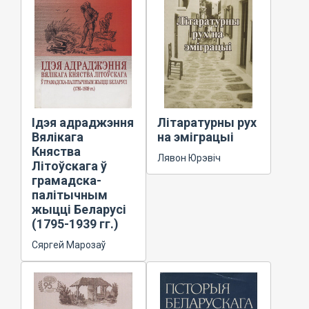
Ідэя адраджэння
Літаратурны рух
Вялікага
на эміграцыі
Княства
Лявон Юрэвіч
Літоўскага ў
грамадска-
палітычным
жыцці Беларусі
(1795-1939 гг.)
Сяргей Марозаў