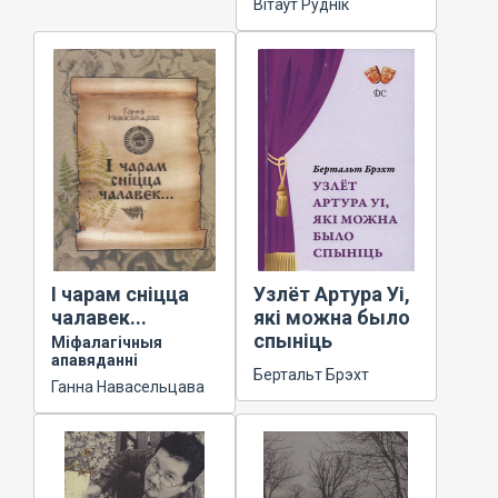
Вітаўт Руднік
I чарам сніцца
Узлёт Артура Уі,
чалавек...
які можна было
спыніць
Міфалагічныя
апавяданні
Бертальт Брэхт
Ганна Навасельцава