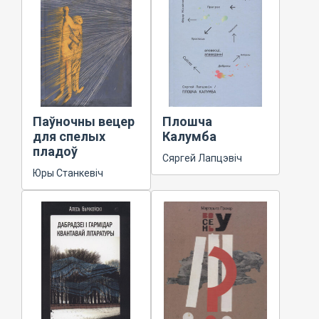
Паўночны вецер
Плошча
для спелых
Калумба
пладоў
Сяргей Лапцэвіч
Юры Станкевіч