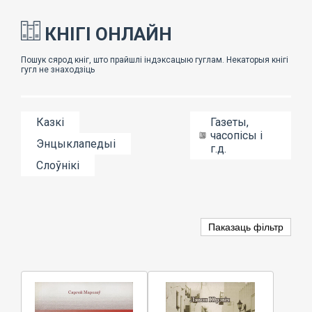
КНІГІ ОНЛАЙН
Казкі
Газеты,
часопісы і
Энцыклапедыі
г.д.
Слоўнікі
Паказаць фільтр