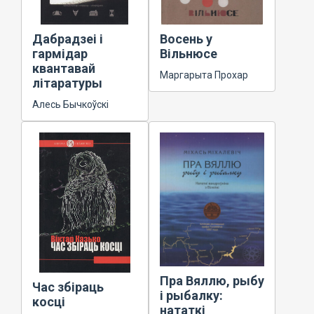
Дабрадзеі і
Восень у
гармідар
Вільнюсе
квантавай
Маргарыта Прохар
літаратуры
Алесь Бычкоўскі
Пра Вяллю, рыбу
Час збіраць
і рыбалку:
косці
нататкі