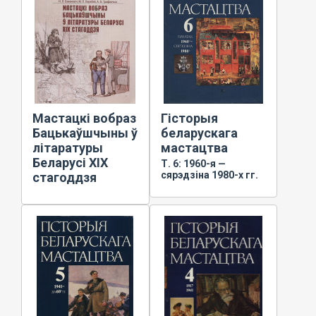
Мастацкі вобраз
Гісторыя
Бацькаўшчыны ў
беларускага
літаратуры
мастацтва
Беларусі XIX
Т. 6: 1960-я —
сярэдзіна 1980-х гг.
стагоддзя