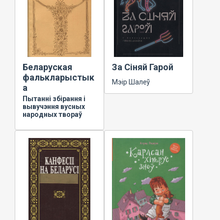
Беларуская
За Сіняй Гарой
фалькларыстык
Мэір Шалеў
а
Пытанні збірання і
вывучэння вусных
народных твораў