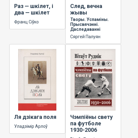
Раз — шкілет, і
След, вечна
два — шкілет
жывы
Творы. Успаміны.
Франц Сіўко
Прысвячэнні.
Даследаванні
Сяргей Палуян
Ля дзікага поля
Чэмпіёны свету
па футболе
Уладзімір Арлоў
1930-2006