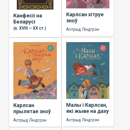
Карлсан хітруе
Канфесіі на
зноў
Беларусі
(к. XVIII — XX ст.)
Астрыд Ліндгрэн
Малы і Карлсан,
Карлсан
які жыве на даху
прылятае зноў
Астрыд Ліндгрэн
Астрыд Ліндгрэн