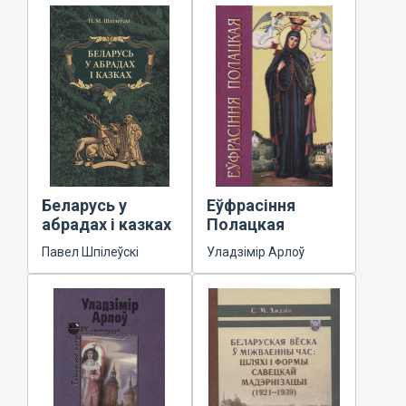
Беларусь у
Еўфрасіння
абрадах і казках
Полацкая
Павел Шпілеўскі
Уладзімір Арлоў