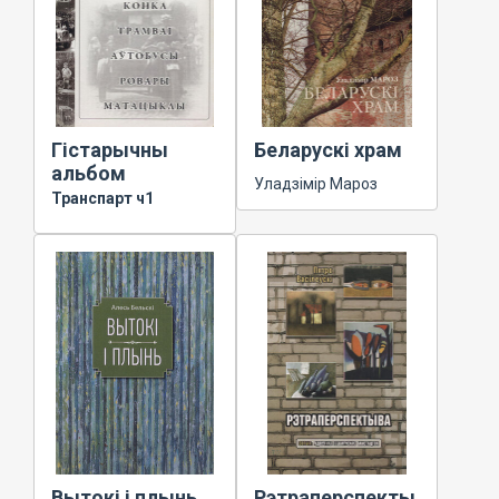
Гістарычны
Беларускі храм
альбом
Уладзімір Мароз
Транспарт ч1
Вытокі і плынь
Рэтраперспекты