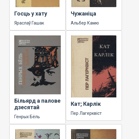
Госць у хату
Чужаніца
Яраслаў Гашак
Альбер Камю
Більярд а палове
Кат; Карлік
дзесятай
Пер Лагерквіст
Генрых Бёль