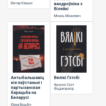
Віктар Казько
вандроўніка з
Вілейкі
Міхась Міхалевіч
Антыбальшавіц
Вялікі Гэтсбі
кія паўстаньні і
Фрэнсіс Скот
партызанская
Фіцджэралд
барацьба на
Беларусі
Юрка Віцьбіч