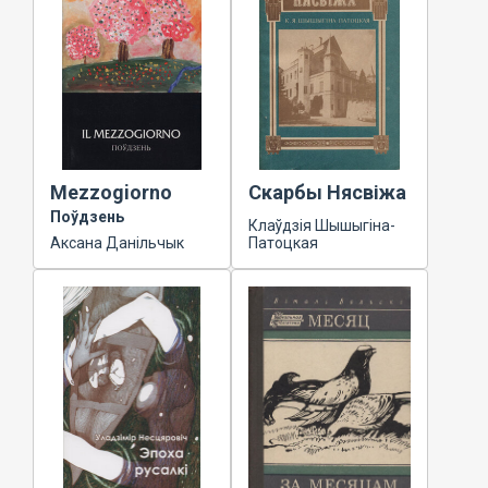
Mezzogiorno
Скарбы Нясвіжа
Поўдзень
Клаўдзія Шышыгіна-
Аксана Данільчык
Патоцкая