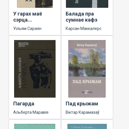
У гарах маё
Балада пра
сэрца...
сумнае кафэ
Уільям Сараян
Карсан Маккалерс
Пагарда
Пад крыжам
Альберта Маравія
Віктар Карамазаў