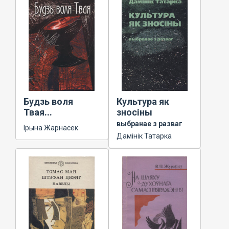
Будзь воля
Культура як
Твая...
зносіны
выбранае з разваг
Ірына Жарнасек
Дамінік Татарка