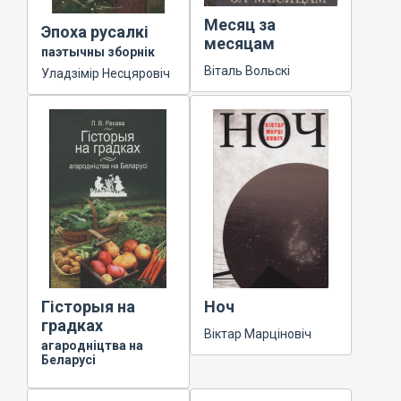
Месяц за
Эпоха русалкі
месяцам
паэтычны зборнік
Віталь Вольскі
Уладзімір Несцяровіч
Гісторыя на
Ноч
градках
Віктар Марціновіч
агародніцтва на
Беларусі