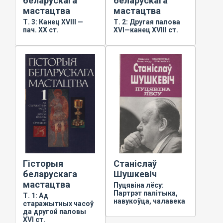
беларускага
беларускага
мастацтва
мастацтва
Т. 3: Канец XVIII —
Т. 2: Другая палова
пач. XX ст.
XVI—канец XVIII ст.
Гісторыя
Станіслаў
беларускага
Шушкевіч
мастацтва
Пуцявіна лёсу:
Партрэт палітыка,
Т. 1: Ад
навукоўца, чалавека
старажытных часоў
да другой паловы
XVI ст.