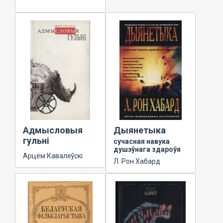
Адмысловыя
Дыянетыка
гульні
сучасная навука
душэўнага здароўя
Арцём Кавалеўскі
Л. Рон Хабард