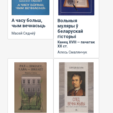
А часу больш,
Вольныя
чым вечнасьць
муляры ў
беларускай
Масей Сяднёў
гісторыі
Канец XVIII — пачатак
XX ст.
Алесь Смалянчук