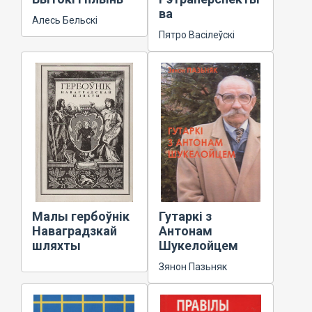
ва
Алесь Бельскі
Пятро Васілеўскі
Малы гербоўнік
Гутаркі з
Наваградзкай
Антонам
шляхты
Шукелойцем
Зянон Пазьняк