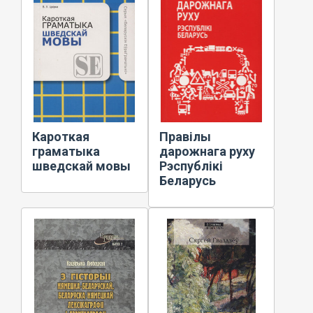
Кароткая
Правілы
граматыка
дарожнага руху
шведскай мовы
Рэспублікі
Беларусь